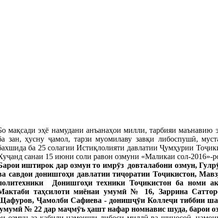
Бо мақсади эҳё намудани анъанаҳои милли, тарбияи маънавию э
ба зан, ҳусну ҷамол, тарзи муомилаву завқи либоспушӣ, муст
бахшида ба 25 солагии Истиқлолияти давлатии Ҷумҳурии Тоҷик
Хуҷанд санаи 15 июни соли равон озмуни «Маликаи сол-2016»-ро
Барои иштирок дар озмун то имрӯз довталабони озмун, Гул
ва савдои донишгоҳи давлатии тиҷоратии Тоҷикистон, Мав
политехники Донишгоҳи техники Тоҷикистон ба номи ак
Мактаби таҳсилоти миёнаи умумӣ № 16, Заррина Саттор
Щафуров, Ҷамолби Сафиева - донишҷӯи Коллеҷи тиббии шаҳ
умумӣ № 22 дар маҷмӯъ ҳашт нафар номнавис шуда, барои о
и озмун аз қабили намоиши либоси миллӣ ва шиносоӣ, намоиши