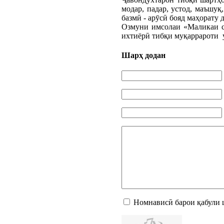
модар, падар, устод, маъшуқ
базмӣ - арӯсӣ
бояд маҳорату 
Озмуни имсолаи «Маликаи со
ихтиёрӣ тибқи муқаррароти 
Шарҳ додан
Номнависӣ барои қабули 