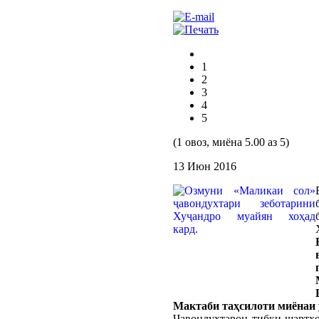
1
2
3
4
5
(1 овоз, миёна 5.00 аз 5)
13 Июн 2016
Мактаби таҳсилоти миёнаи 
Ҷавондухтарон тибқи шартҳо