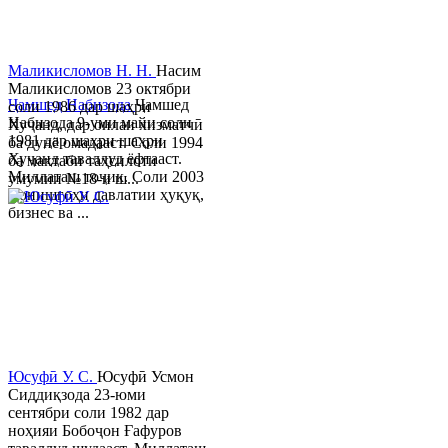
Маликисломов Н. Н.
Насим
Маликисломов 23 октябри
Ҷамшед Набизода
Ҷамшед
соли 1986 дар шаҳри
Набизода 9-уми майи соли
Хуҷанд, дар оилаи хизматчӣ
1981 дар шаҳри шаҳри
ба дунё омадааст. Соли 1994
Хуҷанд таваллуд ёфтааст.
ба мактаби таҳсилоти
Миллаташ тоҷик. Соли 2003
умумии №18-и ш...
Донишгоҳи давлатии ҳуқуқ,
бизнес ва ...
Юсуфӣ У. C.
Юсуфӣ Усмон
Сиддиқзода 23-юми
сентябри соли 1982 дар
ноҳияи Бобоҷон Ғафуров