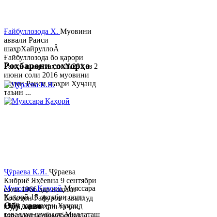
Ғайбуллозода Х.
Муовини
аввали Раиси
шаҳрХайруллоÂ
Ғайбуллозода бо қарори
Роҳбарони сохторҳо
Раиси шаҳр таҳти №281 аз 2
июни соли 2016 муовини
якуми Раиси шаҳри Хуҷанд
таъин ...
Ҷӯраева К.Я.
Ҷӯраева
Кибриё Яҳёевна 9 сентябри
Муяссара Қаҳорӣ
Муяссара
соли 1966 дар ноҳияи
Қаҳорӣ 15 октябри соли
Бобоҷон Ғафуров таваллуд
Обу хаво
1979 дар шаҳри Хуҷанд
шуда, миллаташ тоҷик,
таваллуд шудааст. Миллаташ
маълумот олӣ мебошад.