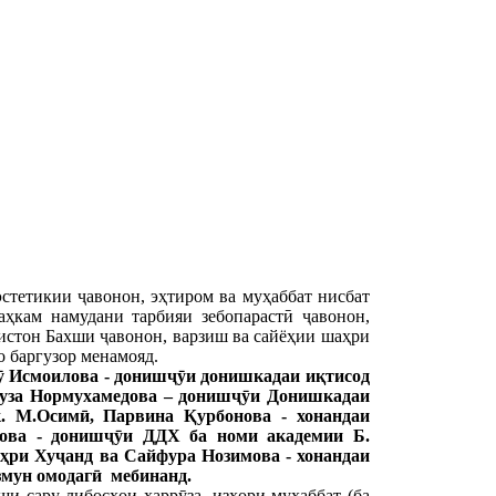
стетикии ҷавонон, эҳтиром ва муҳаббат нисбат
аҳкам намудани тарбияи зебопарастӣ ҷавонон,
истон Бахши ҷавонон, варзиш ва сайёҳии шаҳри
 баргузор менамояд.
рӯ Исмоилова - донишҷӯи донишкадаи иқтисод
зуза Нормухамедова – донишҷӯи Донишкадаи
. М.Осимӣ, Парвина Қурбонова - хонандаи
ова - донишҷӯи ДДХ ба номи академии Б.
ри Хуҷанд ва Сайфура Нозимова - хонандаи
змун омодагӣ мебинанд.
 сару либосҳои ҳаррӯза, изҳори муҳаббат (ба