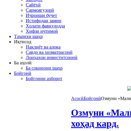
Сайёҳӣ
Сармоягузорӣ
Иҷроиши буҷет
Истифодаи замин
Ҳолати фавқулодда
Хифзи иҷтимоӣ
Таърихи шаҳр
Иқтисод
Нақлиёт ва алоқа
Савдо ва хизматрасонӣ
Лоиҳаҳои инвеститсионӣ
Ба аҳолӣ
Ба сокинони шаҳр
Бойгонӣ
Бойгонии ахборот
Асосӣ
Бойгонӣ
Озмуни «Малик
Озмуни «Мали
хоҳад кард.