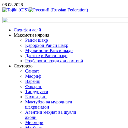
06.08.2026
Cаҳифаи аслӣ
Мақомоти иҷроия
Раиси шаҳр
Қарорҳои Раиси шаҳр
Муовинони Раиси шаҳр
Дастгоҳи Раиси шаҳр
Роҳбарони воҳидҳои сохторӣ
Сохторҳо
Саноат
Маориф
Варзиш
Фарҳанг
Тандурустӣ
Бахши дин
Мактубҳо ва муроҷиати
шаҳрвандон
Агентии меҳнат ва шуғли
аҳолӣ
Меъморӣ
Матбуот