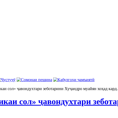
аи сол» ҷавондухтари зеботарини Хуҷандро муайян хоҳад кард.
каи сол» ҷавондухтари зебот