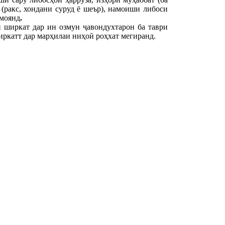
(ракс, хондани суруд ё шеър), намоиши либоси
амоянд
.
 ширкат дар ин озмун ҷавондухтарон ба таври
ркатт дар марҳилаи ниҳоӣ роҳхат мегиранд.