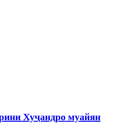
арини Хуҷандро муайян