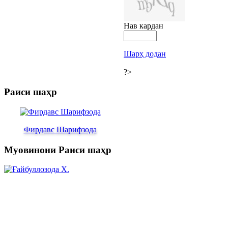
Нав кардан
Шарҳ додан
?>
Раиси шаҳр
Фирдавс Шарифзода
Муовинони Раиси шаҳр