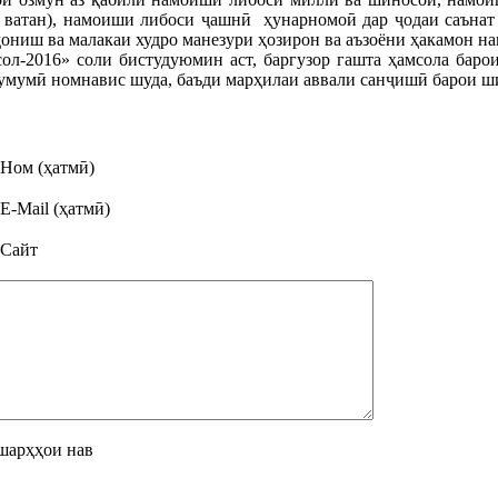
, ватан), намоиши либоси ҷашнӣ ҳунарномоӣ дар ҷодаи саънат 
дониш ва малакаи худро манезури ҳозирон ва аъзоёни ҳакамон н
л-2016» соли бистудуюмин аст, баргузор гашта ҳамсола барои
умумӣ номнавис шуда, баъди марҳилаи аввали санҷишӣ барои ши
Ном (ҳатмӣ)
E-Mail (ҳатмӣ)
Сайт
шарҳҳои нав