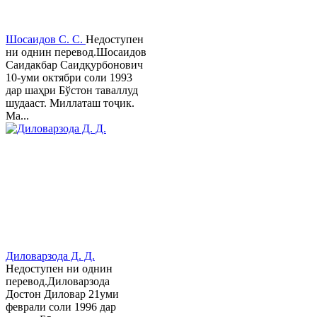
Шосаидов С. С.
Недоступен
ни однин перевод.Шосаидов
Саидакбар Саидқурбонович
10-уми октябри соли 1993
дар шаҳри Бўстон таваллуд
шудааст. Миллаташ тоҷик.
Ма...
Диловарзода Д. Д.
Недоступен ни однин
перевод.Диловарзода
Достон Диловар 21уми
феврали соли 1996 дар