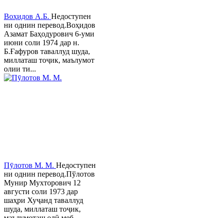
Воҳидов А.Б.
Недоступен
ни однин перевод.Воҳидов
Азамат Баҳодурович 6-уми
июни соли 1974 дар н.
Б.Ғафуров таваллуд шуда,
миллаташ тоҷик, маълумот
олии ти...
Пӯлотов М. М.
Недоступен
ни однин перевод.Пўлотов
Мунир Мухторович 12
августи соли 1973 дар
шаҳри Хуҷанд таваллуд
шуда, миллаташ тоҷик,
маълумоташ олӣ меб...