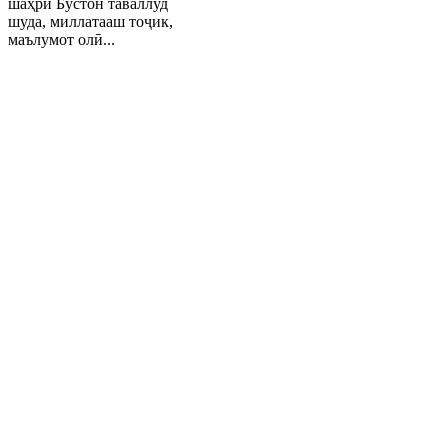
шаҳри Бӯстон таваллуд
шуда, миллатааш тоҷик,
маълумот олӣ...