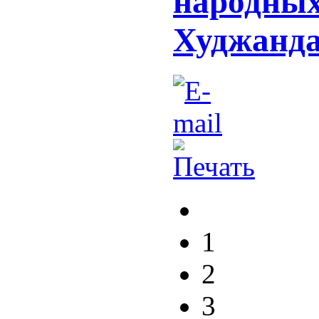
народных
Худжанд
1
2
3