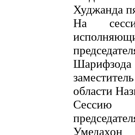
Худжанда пя
На сесс
исполня
председа
Шарифз
заместитель
области Наз
Сессию о
председа
Умедахон