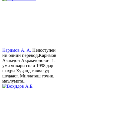
Каримов А. А.
Недоступен
ни однин перевод.Каримов
Азимҷон Акрамҷонович 1-
уми январи соли 1998 дар
шаҳри Хуҷанд таввалуд
шудааст. Миллаташ тоҷик,
маълумота...