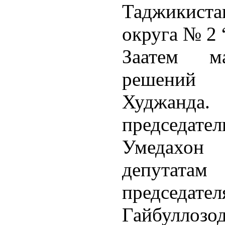
Таджикист
округа № 2 
Заатем м
решений 
Худж
председа
Умедахон
депутатам
председа
Гайбулл