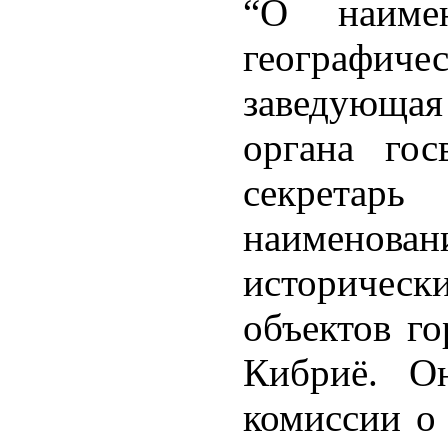
“О наиме
географиче
заведующая
органа гос
секрет
наименова
историчес
объектов г
Кибриё. О
комиссии о