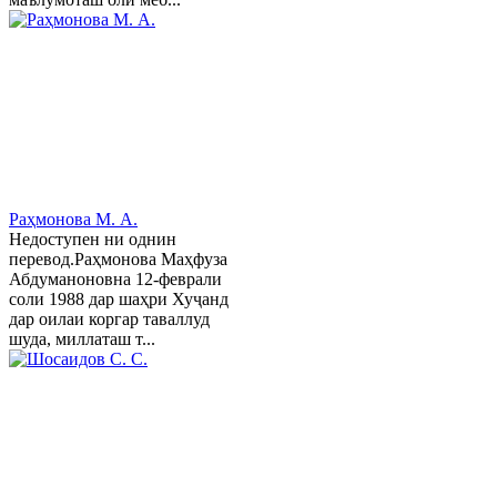
Раҳмонова М. А.
Недоступен ни однин
перевод.Раҳмонова Маҳфуза
Абдуманоновна 12-феврали
соли 1988 дар шаҳри Хуҷанд
дар оилаи коргар таваллуд
шуда, миллаташ т...