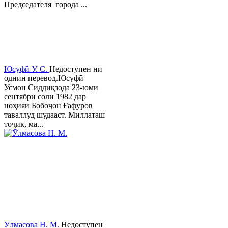
Председателя города ...
Юсуфӣ У. C.
Недоступен ни
однин перевод.Юсуфӣ
Усмон Сиддиқзода 23-юми
сентябри соли 1982 дар
ноҳияи Бобоҷон Ғафуров
таваллуд шудааст. Миллаташ
тоҷик, ма...
Ӯлмасова Н. М.
Недоступен