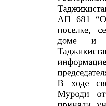
Таджикистан
АП 681 “О 
поселке, с
доме и 
Таджикиста
информацие
председател
В ходе св
Муроди от
приняли уч