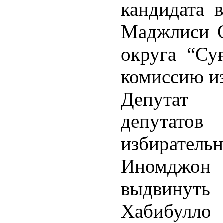
кандидата 
Маджлиси О
округа “Су
комиссию из
Депутат
депутато
избирательн
Иномджо
выдвинут
Хабибулл