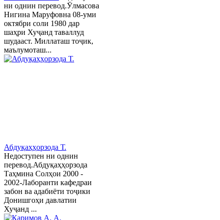
ни однин перевод.Ӯлмасова
Нигина Маруфовна 08-уми
октябри соли 1980 дар
шаҳри Хуҷанд таваллуд
шудааст. Миллаташ тоҷик,
маълумоташ...
Абдуқаҳҳорзода Т.
Недоступен ни однин
перевод.Абдуқаҳҳорзода
Таҳмина Солҳои 2000 -
2002-Лаборанти кафедраи
забон ва адабиёти тоҷики
Донишгоҳи давлатии
Хуҷанд ...