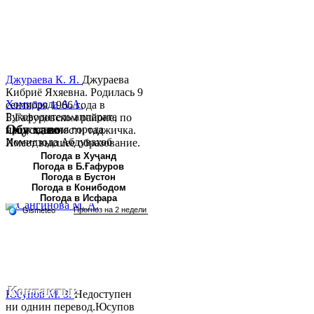
Джураева К. Я.
Джураева
Кибриё Яхяевна. Родилась 9
Хомидзода А.А.
сентября 1966 года в
Руководитель аппарата
Б.Гафуровском районе, по
Обу хаво
председателя города
национальности таджичка.
Хомидзода Абдувахоб
Имеет высшее образование.
Абдумаджид родился 8
В 1997 ...
Погода в Хуҷанд
Погода в Б.Ғафуров
июня 1978 года в городе
Погода в Бустон
Худжанде. По
Погода в Конибодом
национальности...
Погода в Исфара
Контакты:
Юсупов М. З.
Недоступен
ни однин перевод.Юсупов