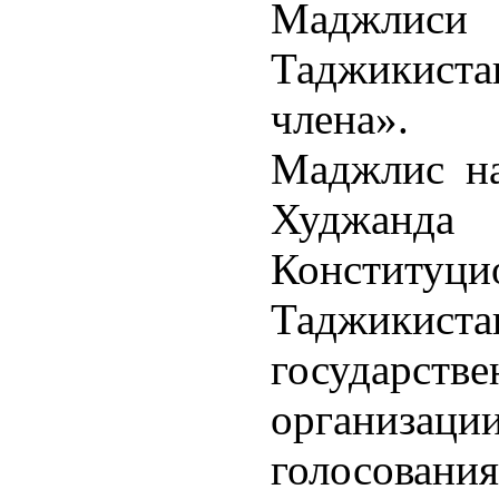
Маджлис
Таджикис
члена».
Маджлис на
Худжанда с
Конституци
Таджикист
государс
организаци
голосовани