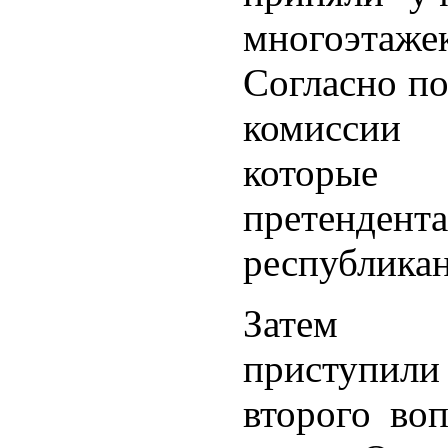
многоэтажек
Согласно п
комиссии
которые 
претенде
республикан
Затем 
приступили
второго во