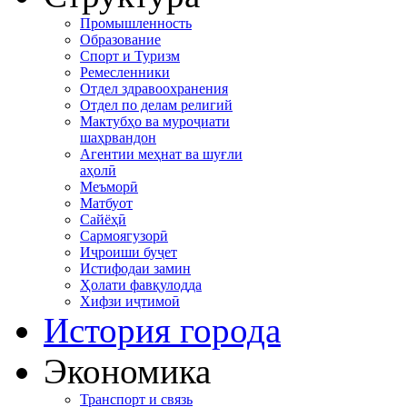
Промышленность
Образование
Спорт и Туризм
Ремесленники
Отдел здравоохранения
Отдел по делам религий
Мактубҳо ва муроҷиати
шаҳрвандон
Агентии меҳнат ва шуғли
аҳолӣ
Меъморӣ
Матбуот
Сайёҳӣ
Сармоягузорӣ
Иҷроиши буҷет
Истифодаи замин
Ҳолати фавқулодда
Хифзи иҷтимоӣ
История города
Экономика
Транспорт и связь