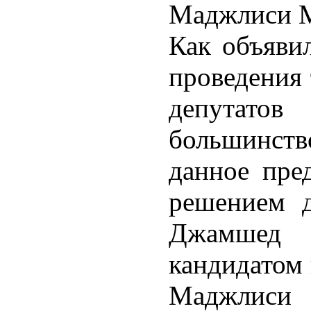
Маджлиси М
Как объявил
проведения 
депутатов
большинст
данное пре
решением д
Джамшед 
кандидатом
Маджлис