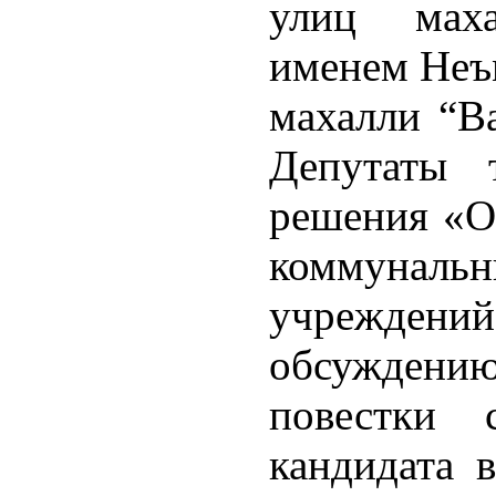
улиц мах
именем Неъ
махалли “В
Депутаты 
решения «О 
коммунал
учрежде
обсужден
повестки 
кандидата 