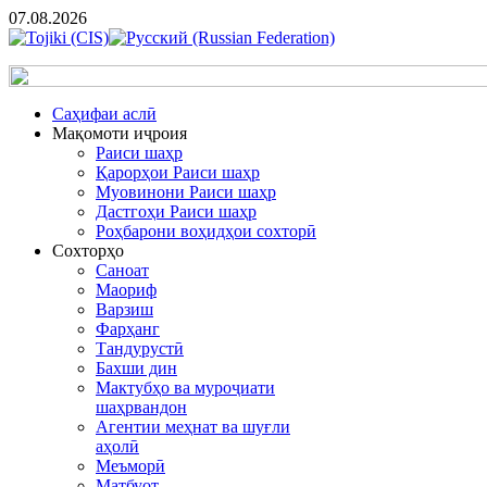
07.08.2026
Cаҳифаи аслӣ
Мақомоти иҷроия
Раиси шаҳр
Қарорҳои Раиси шаҳр
Муовинони Раиси шаҳр
Дастгоҳи Раиси шаҳр
Роҳбарони воҳидҳои сохторӣ
Сохторҳо
Саноат
Маориф
Варзиш
Фарҳанг
Тандурустӣ
Бахши дин
Мактубҳо ва муроҷиати
шаҳрвандон
Агентии меҳнат ва шуғли
аҳолӣ
Меъморӣ
Матбуот