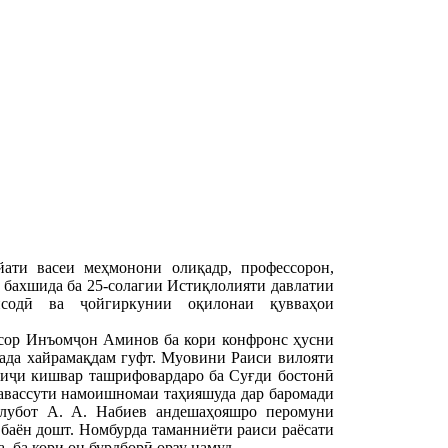
ти васеи меҳмонони олиқадр, профессорон,
бахшида ба 25-солагии Истиқлолияти давлатии
содӣ ва ҷойгиркунии оқилонаи қувваҳои
ссор Инъомҷон Аминов ба кори конфронс ҳусни
ада хайрамақдам гуфт. Муовини Раиси вилояти
иҷи кишвар ташрифовардаро ба Суғди бостонӣ
авассути намоишномаи таҳияшуда дар баромади
лубот А. А. Набиев андешаҳояшро перомуни
баён дошт. Номбурда таманниёти раиси раёсати
 ба кори он бурдборӣ орзу намуд.