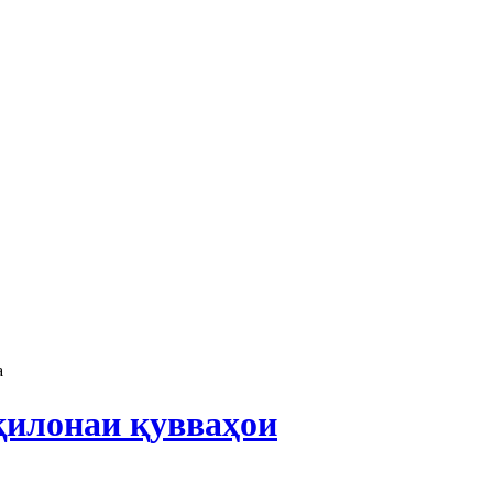
а
қилонаи қувваҳои