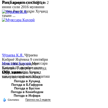
Роҳбарони сохторҳо
Раиси шаҳр таҳти №281 аз 2
июни соли 2016 муовини
якуми Раиси шаҳри Хуҷанд
таъин ...
Ҷӯраева К.Я.
Ҷӯраева
Кибриё Яҳёевна 9 сентябри
Муяссара Қаҳорӣ
Муяссара
соли 1966 дар ноҳияи
Қаҳорӣ 15 октябри соли
Бобоҷон Ғафуров таваллуд
Обу хаво
1979 дар шаҳри Хуҷанд
шуда, миллаташ тоҷик,
таваллуд шудааст. Миллаташ
маълумот олӣ мебошад.
тоҷик. Маълумот олӣ. Соли
Соли 1997 Донишг...
Погода в Хуҷанд
Погода в Б.Ғафуров
2002 Донишгоҳи давлатии
Погода в Бустон
Хуҷанд ба...
Погода в Конибодом
Погода в Исфара