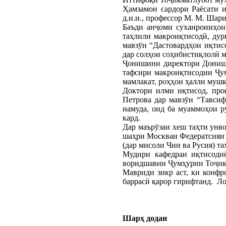
Ҳамзамон сардори Раёсати 
д.и.и., профессор М. М. Шар
Баъди анҷоми суханрониҳои
таҳлили макроиқтисодӣ, дур
мавзӯи “Дастовардҳои иқтис
дар солҳои соҳибистиқлолӣ м
Ҷонишини директори Донишка
тафсири макроиқтисодии Ҷу
мамлакат, роҳҳои ҳалли муш
Доктори илми иқтисод, про
Петрова дар мавзӯи “Тавси
намуда, оид ба муаммоҳои 
кард.
Дар маърӯзаи хеш таҳти унв
шаҳри Москваи Федератсияи 
(дар мисоли Чин ва Русия) т
Мудири кафедраи иқтисоди
воридшавии Ҷумҳурии Тоҷики
Мавриди зикр аст, ки конф
баррасӣ қарор гирифтанд. Ло
Шарҳ додан