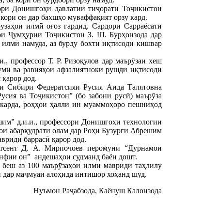
ори Донишгоҳи давлатии тиҷорати Тоҷикистон
кори он дар бахшҳо муваффақият орзу кард.
заҳои илмӣ оғоз гардид. Сардори Сарраёсати
ои Ҷумҳурии Тоҷикистон З. Ш. Бурҳонзода дар
илмӣ намуда, аз бурду бохти иқтисоди кишвар
, профессор Т. Р. Ризоқулов дар маърӯзаи хеш
умӣ ва равияҳои афзалиятноки рушди иқтисоди
 қарор дод.
и Сибири Федератсияи Русия Аида Талятовна
сия ва Тоҷикистон” (бо забони русӣ) маърӯза
карда, роҳҳои ҳалли ин муаммоҳоро пешниҳод
шим” д.и.и., профессори Донишгоҳи технологии
ои абарқудрати олам дар Роҳи Бузурги Абрешим
вриди баррасӣ қарор дод.
отсент Д. А. Мирпочоев перомуни “Дурнамои
нфии он” андешаҳои судманд баён дошт.
 беш аз 100 маърӯзаҳои илмӣ мавриди таҳлилу
ӣ дар маҷмуаи алоҳида интишор хоҳанд шуд.
Нуъмон Раҷабзода, Каёнуш Калонзода