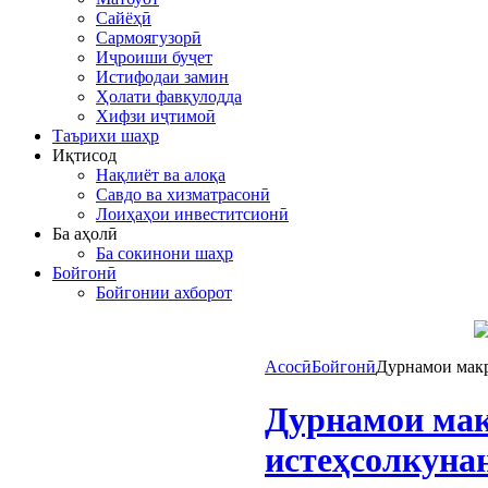
Сайёҳӣ
Сармоягузорӣ
Иҷроиши буҷет
Истифодаи замин
Ҳолати фавқулодда
Хифзи иҷтимоӣ
Таърихи шаҳр
Иқтисод
Нақлиёт ва алоқа
Савдо ва хизматрасонӣ
Лоиҳаҳои инвеститсионӣ
Ба аҳолӣ
Ба сокинони шаҳр
Бойгонӣ
Бойгонии ахборот
Асосӣ
Бойгонӣ
Дурнамои макр
Дурнамои мак
истеҳсолкуна