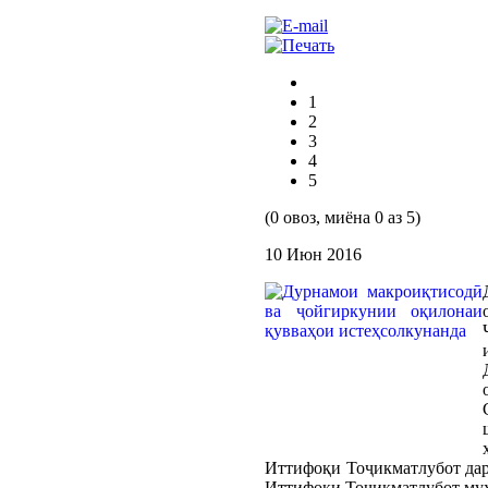
1
2
3
4
5
(0 овоз, миёна 0 аз 5)
10 Июн 2016
Иттифоқи Тоҷикматлубот дар
Иттифоқи Тоҷикматлубот муҳт