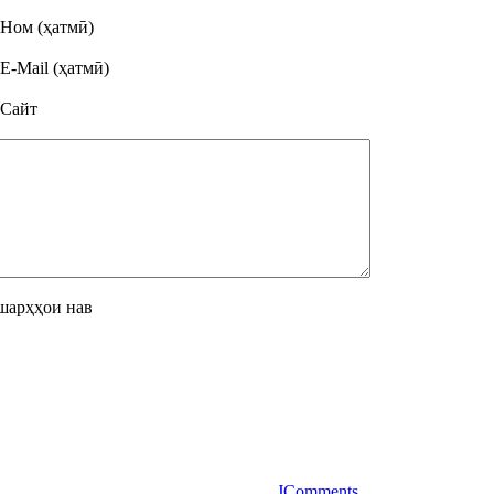
Ном (ҳатмӣ)
E-Mail (ҳатмӣ)
Сайт
шарҳҳои нав
JComments