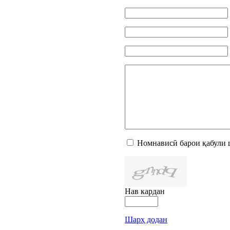
Номнависӣ барои қабули 
Нав кардан
Шарҳ додан