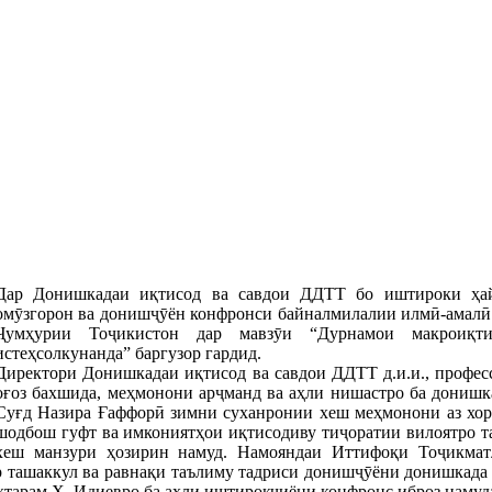
Дар Донишкадаи иқтисод ва савдои ДДТТ бо иштироки ҳайа
омӯзгорон ва донишҷӯён конфронси байналмилалии илмӣ-амалӣ 
Ҷумҳурии Тоҷикистон дар мавзӯи “Дурнамои макроиқти
истеҳсолкунанда” баргузор гардид.
Директори Донишкадаи иқтисод ва савдои ДДТТ д.и.и., профе
оғоз бахшида, меҳмонони арҷманд ва аҳли нишастро ба донишк
Суғд Назира Ғаффорӣ зимни суханронии хеш меҳмонони аз хор
шодбош гуфт ва имкониятҳои иқтисодиву тиҷоратии вилоятро т
хеш манзури ҳозирин намуд. Намояндаи Иттифоқи Тоҷикмат
 ташаккул ва равнақи таълиму тадриси донишҷӯёни донишкада 
арам Ҳ. Идиевро ба аҳли иштирокчиёни конфронс иброз намуда,