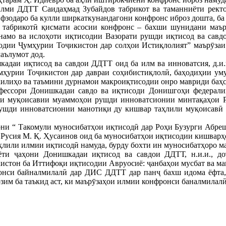
илми ДДТТ Саидаҳмад Зубайдов табрикот ва таманниёти рект
ифзодаро ба кулли ширкаткунандагони конфронс иброз дошта, ба 
 табрикотӣ қисмати асосии конфронс – бахши шунидани маърӯ
намо ва ислоҳоти иқтисодии Вазорати рушди иқтисод ва савд
одии Ҷумҳурии Тоҷикистон дар солҳои Истиқлолият” маърӯзаи 
аълумот дод.
даи иқтисод ва савдои ДДТТ оид ба илм ва инноватсия, д.и.и.
мҳурии Тоҷикистон дар давраи соҳибистиқлолӣ, баҳодиҳии ум
килиҳо ва таъмини дурнамои макроиқтисодии онро мавриди баҳс
фессори Донишкадаи савдо ва иқтисоди Донишгоҳи федерали
фи муқоисавии муаммоҳои рушди инноватсионии минтақаҳои Ру
рушди инноватсионии манотиқи ду кишвар таҳлили муқоисавӣ 
они “ Такомули муносибатҳои иқтисодӣ дар Роҳи Бузурги Абре
Русия М. Қ. Ҳусаинов оид ба муносибатҳои иқтисодии кишварҳ
аҳлили илмии иқтисодӣ намуда, бурду бохти ин муносибатҳоро ма
ёти ҷаҳони Донишкадаи иқтисод ва савдои ДДТТ, н.и.и., д
стон ба Иттифоқи иқтисодии Авруосиё: ҷанбаҳои мусбат ва ма
ронси байналмилалӣ дар ДИС ДДТТ дар панҷ бахш идома ёфта,
зим ба таъкид аст, ки маърӯзаҳои илмии конфронси баналмилал