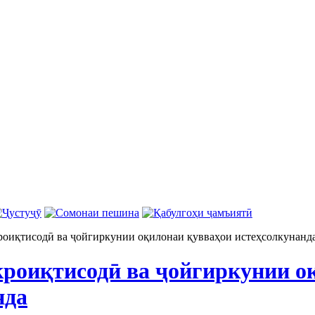
оиқтисодӣ ва ҷойгиркунии оқилонаи қувваҳои истеҳсолкунанд
роиқтисодӣ ва ҷойгиркунии о
нда