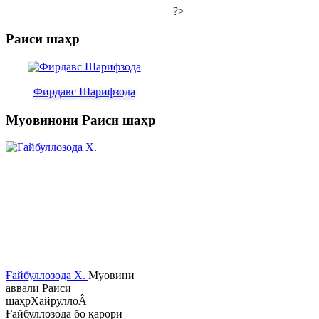
?>
Раиси шаҳр
Фирдавс Шарифзода
Муовинони Раиси шаҳр
Ғайбуллозода Х.
Муовини
аввали Раиси
шаҳрХайруллоÂ
Ғайбуллозода бо қарори