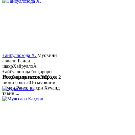
Ғайбуллозода Х.
Муовини
аввали Раиси
шаҳрХайруллоÂ
Ғайбуллозода бо қарори
Роҳбарони сохторҳо
Раиси шаҳр таҳти №281 аз 2
июни соли 2016 муовини
якуми Раиси шаҳри Хуҷанд
таъин ...