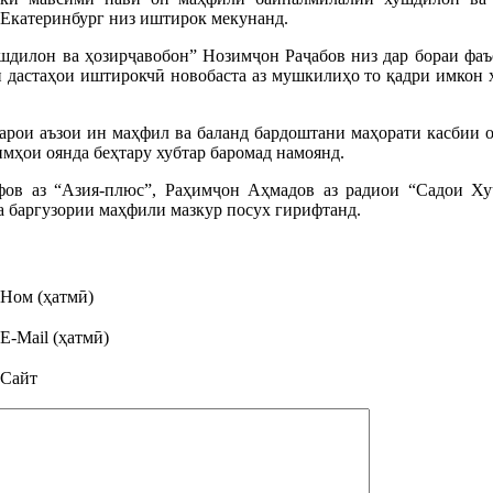
 Екатеринбург низ иштирок мекунанд.
шдилон ва ҳозирҷавобон” Нозимҷон Раҷабов низ дар бораи фаъо
 дастаҳои иштирокчӣ новобаста аз мушкилиҳо то қадри имкон х
арои аъзои ин маҳфил ва баланд бардоштани маҳорати касбии о
имҳои оянда беҳтару хубтар баромад намоянд.
в аз “Азия-плюс”, Раҳимҷон Аҳмадов аз радиои “Садои Хуҷ
ба баргузории маҳфили мазкур посух гирифтанд.
Ном (ҳатмӣ)
E-Mail (ҳатмӣ)
Сайт