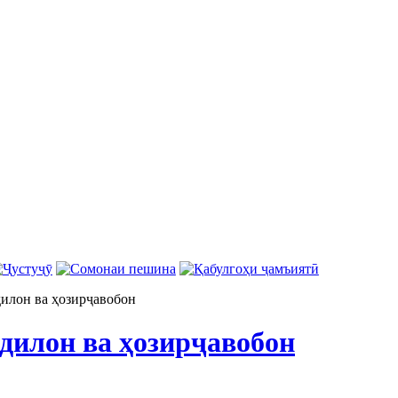
илон ва ҳозирҷавобон
илон ва ҳозирҷавобон