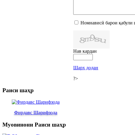
Номнависӣ барои қабули 
Нав кардан
Шарҳ додан
?>
Раиси шаҳр
Фирдавс Шарифзода
Муовинони Раиси шаҳр