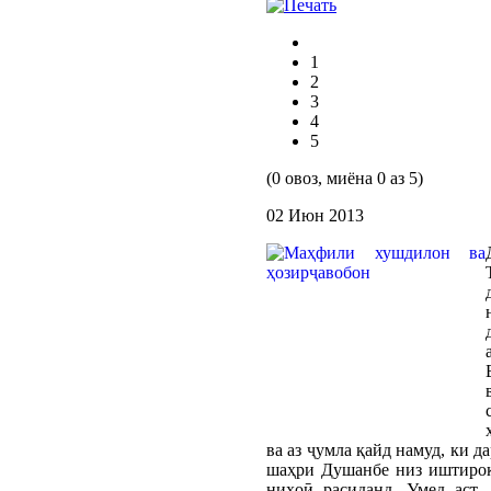
1
2
3
4
5
(0 овоз, миёна 0 аз 5)
02 Июн 2013
ва аз ҷумла қайд намуд, ки д
шаҳри Душанбе низ иштирок
ниҳоӣ расиданд. Умед аст,