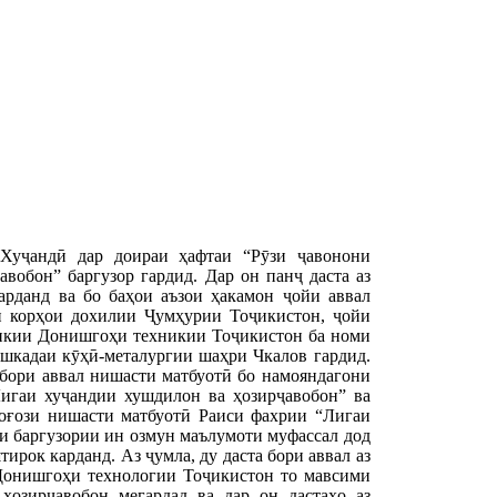
Хуҷандӣ дар доираи ҳафтаи “Рӯзи ҷавонони
обон” баргузор гардид. Дар он панҷ даста аз
рданд ва бо баҳои аъзои ҳакамон ҷойи аввал
и корҳои дохилии Ҷумҳурии Тоҷикистон, ҷойи
икии Донишгоҳи техникии Тоҷикистон ба номи
шкадаи кӯҳӣ-металургии шаҳри Чкалов гардид.
бори аввал нишасти матбуотӣ бо намояндагони
игаи хуҷандии хушдилон ва ҳозирҷавобон” ва
 оғози нишасти матбуотӣ Раиси фахрии “Лигаи
и баргузории ин озмун маълумоти муфассал дод
тирок карданд. Аз ҷумла, ду даста бори аввал аз
 Донишгоҳи технологии Тоҷикистон то мавсими
озирҷавобон мегардад ва дар он дастаҳо аз