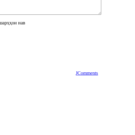
шарҳҳои нав
JComments