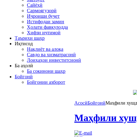
Сайёҳӣ
Сармоягузорӣ
Иҷроиши буҷет
Истифодаи замин
Ҳолати фавқулодда
Хифзи иҷтимоӣ
Таърихи шаҳр
Иқтисод
Нақлиёт ва алоқа
Савдо ва хизматрасонӣ
Лоиҳаҳои инвеститсионӣ
Ба аҳолӣ
Ба сокинони шаҳр
Бойгонӣ
Бойгонии ахборот
Асосӣ
Бойгонӣ
Маҳфили хушд
Маҳфили хушд