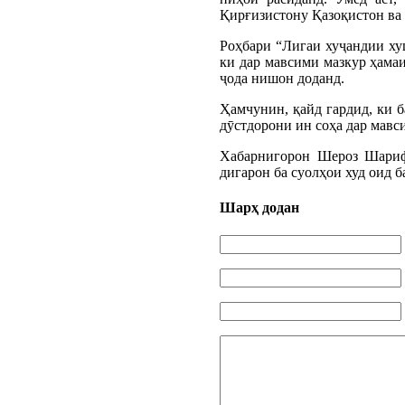
Қирғизистону Қазоқистон ва
Роҳбари “Лигаи хуҷандии ху
ки дар мавсими мазкур ҳамаи
ҷода нишон доданд.
Ҳамчунин, қайд гардид, ки б
дӯстдорони ин соҳа дар мавс
Хабарнигорон Шероз Шарифо
дигарон ба суолҳои худ оид 
Шарҳ додан