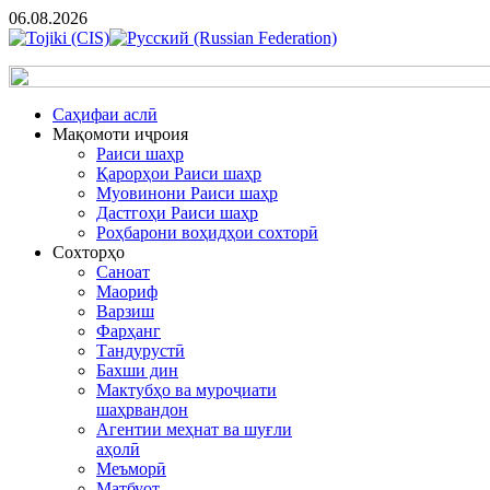
06.08.2026
Cаҳифаи аслӣ
Мақомоти иҷроия
Раиси шаҳр
Қарорҳои Раиси шаҳр
Муовинони Раиси шаҳр
Дастгоҳи Раиси шаҳр
Роҳбарони воҳидҳои сохторӣ
Сохторҳо
Саноат
Маориф
Варзиш
Фарҳанг
Тандурустӣ
Бахши дин
Мактубҳо ва муроҷиати
шаҳрвандон
Агентии меҳнат ва шуғли
аҳолӣ
Меъморӣ
Матбуот