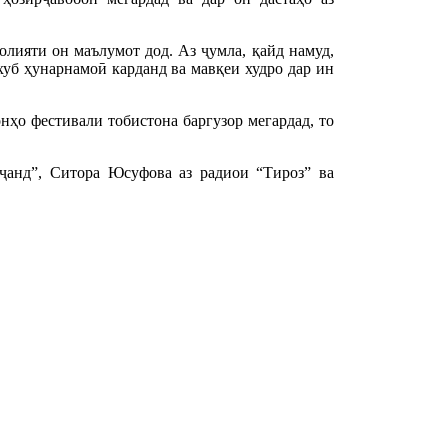
лияти он маълумот дод. Аз ҷумла, қайд намуд,
уб ҳунарнамоӣ карданд ва мавқеи худро дар ин
нҳо фестивали тобистона баргузор мегардад, то
анд”, Ситора Юсуфова аз радиои “Тироз” ва