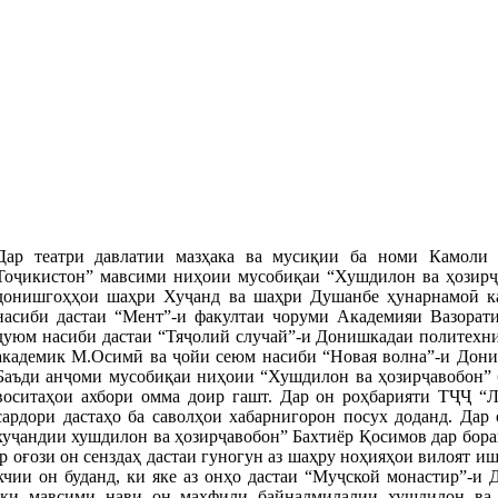
Дар театри давлатии мазҳака ва мусиқии ба номи Камоли 
Тоҷикистон” мавсими ниҳоии мусобиқаи “Хушдилон ва ҳозирҷав
донишгоҳҳои шаҳри Хуҷанд ва шаҳри Душанбе ҳунарнамоӣ ка
насиби дастаи “Мент”-и факултаи чоруми Академияи Вазорат
дуюм насиби дастаи “Тяҷолий случай”-и Донишкадаи политехн
академик М.Осимӣ ва ҷойи сеюм насиби “Новая волна”-и Дони
Баъди анҷоми мусобиқаи ниҳоии “Хушдилон ва ҳозирҷавобон” 
воситаҳои ахбори омма доир гашт. Дар он роҳбарияти ТҶҶ “Л
сардори дастаҳо ба саволҳои хабарнигорон посух доданд. Дар
хуҷандии хушдилон ва ҳозирҷавобон” Бахтиёр Қосимов дар бора
ар оғози он сенздаҳ дастаи гуногун аз шаҳру ноҳияҳои вилоят иш
чии он буданд, ки яке аз онҳо дастаи “Муҷской монастир”-и
 ки мавсими нави он маҳфили байналмилалии хушдилон ва ҳ