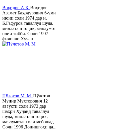
Воҳидов А.Б.
Воҳидов
Азамат Баҳодурович 6-уми
июни соли 1974 дар н.
Б.Ғафуров таваллуд шуда,
миллаташ тоҷик, маълумот
олии тиббӣ. Соли 1997
филиали Хучан...
Пӯлотов М. М.
Пўлотов
Мунир Мухторович 12
августи соли 1973 дар
шаҳри Хуҷанд таваллуд
шуда, миллаташ тоҷик,
маълумоташ олӣ мебошад.
Соли 1996 Донишгоҳи да...