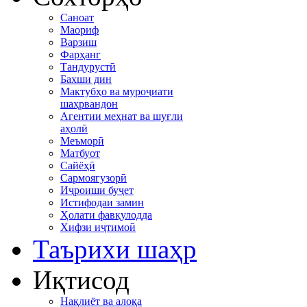
Саноат
Маориф
Варзиш
Фарҳанг
Тандурустӣ
Бахши дин
Мактубҳо ва муроҷиати
шаҳрвандон
Агентии меҳнат ва шуғли
аҳолӣ
Меъморӣ
Матбуот
Сайёҳӣ
Сармоягузорӣ
Иҷроиши буҷет
Истифодаи замин
Ҳолати фавқулодда
Хифзи иҷтимоӣ
Таърихи шаҳр
Иқтисод
Нақлиёт ва алоқа