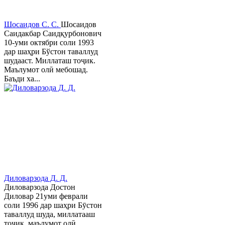
Шосаидов С. С.
Шосаидов
Саидакбар Саидқурбонович
10-уми октябри соли 1993
дар шаҳри Бўстон таваллуд
шудааст. Миллаташ тоҷик.
Маълумот олӣ мебошад.
Баъди ха...
Диловарзода Д. Д.
Диловарзода Достон
Диловар 21уми феврали
соли 1996 дар шаҳри Бӯстон
таваллуд шуда, миллатааш
тоҷик, маълумот олӣ