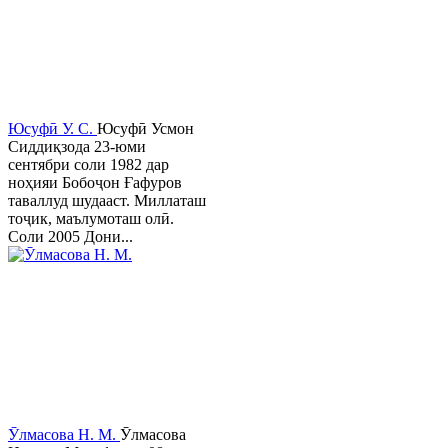
Юсуфӣ У. C.
Юсуфӣ Усмон
Сиддиқзода 23-юми
сентябри соли 1982 дар
ноҳияи Бобоҷон Ғафуров
таваллуд шудааст. Миллаташ
тоҷик, маълумоташ олӣ.
Соли 2005 Дони...
Ӯлмасова Н. М.
Ӯлмасова