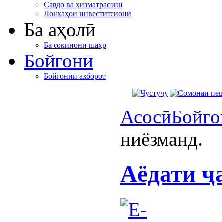
Савдо ва хизматрасонӣ
Лоиҳаҳои инвеститсионӣ
Ба аҳолӣ
Ба сокинони шаҳр
Бойгонӣ
Бойгонии ахборот
Асосӣ
Бойго
ниёзманд.
Аёдати ҷ