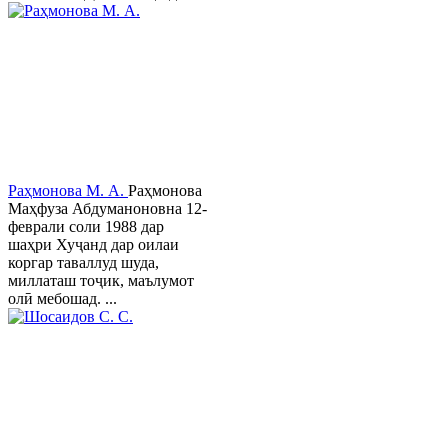
Раҳмонова М. А.
Раҳмонова
Маҳфуза Абдуманоновна 12-
феврали соли 1988 дар
шаҳри Хуҷанд дар оилаи
коргар таваллуд шуда,
миллаташ тоҷик, маълумот
олӣ мебошад. ...