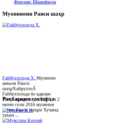
Фирдавс Шарифзода
Муовинони Раиси шаҳр
Ғайбуллозода Х.
Муовини
аввали Раиси
шаҳрХайруллоÂ
Ғайбуллозода бо қарори
Роҳбарони сохторҳо
Раиси шаҳр таҳти №281 аз 2
июни соли 2016 муовини
якуми Раиси шаҳри Хуҷанд
таъин ...