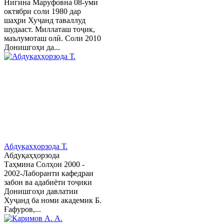
Нигина Маруфовна 08-уми
октябри соли 1980 дар
шаҳри Хуҷанд таваллуд
шудааст. Миллаташ тоҷик,
маълумоташ олӣ. Соли 2010
Донишгоҳи да...
Абдуқаҳҳорзода Т.
Абдуқаҳҳорзода
Таҳмина Солҳои 2000 -
2002-Лаборанти кафедраи
забон ва адабиёти тоҷики
Донишгоҳи давлатии
Хуҷанд ба номи академик Б.
Ғафуров,...