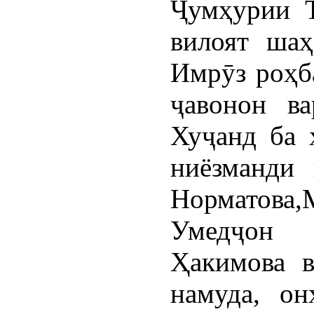
Ҷумҳурии Т
вилоят шаҳ
Имрӯз роҳб
ҷавонон в
Хуҷанд ба 
ниёзманди 
Норматов
Умедҷон 
Ҳакимова в
намуда, он