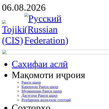
06.08.2026
Cаҳифаи аслӣ
Мақомоти иҷроия
Раиси шаҳр
Қарорҳои Раиси шаҳр
Муовинони Раиси шаҳр
Дастгоҳи Раиси шаҳр
Роҳбарони воҳидҳои сохторӣ
Сохторҳо