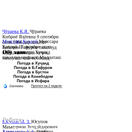
Ҷӯраева К.Я.
Ҷӯраева
Кибриё Яҳёевна 9 сентябри
Муяссара Қаҳорӣ
Муяссара
соли 1966 дар ноҳияи
Қаҳорӣ 15 октябри соли
Бобоҷон Ғафуров таваллуд
Обу хаво
1979 дар шаҳри Хуҷанд
шуда, миллаташ тоҷик,
таваллуд шудааст. Миллаташ
маълумот олӣ мебошад.
тоҷик. Маълумот олӣ. Соли
Соли 1997 Донишг...
Погода в Хуҷанд
Погода в Б.Ғафуров
2002 Донишгоҳи давлатии
Погода в Бустон
Хуҷанд ба...
Погода в Конибодом
Погода в Исфара
Робита:
Юсупов М. З.
Юсупов
Маъмурҷон Зулҳайдарович
Ҷумҳурии Тоҷикистон, вилояти Суғд,
Ҳомидзода А.А.
Роҳбари