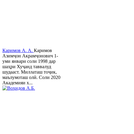
Каримов А. А.
Каримов
Азимҷон Акрамҷонович 1-
уми январи соли 1998 дар
шаҳри Хуҷанд таввалуд
шудааст. Миллаташ тоҷик,
маълумоташ олӣ. Соли 2020
Академияи х...