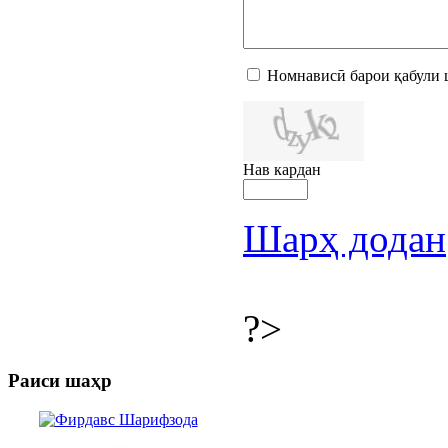
Номнависӣ барои қабули 
Нав кардан
Шарҳ додан
?>
Раиси шаҳр