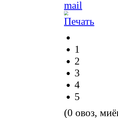
1
2
3
4
5
(0 овоз, миё