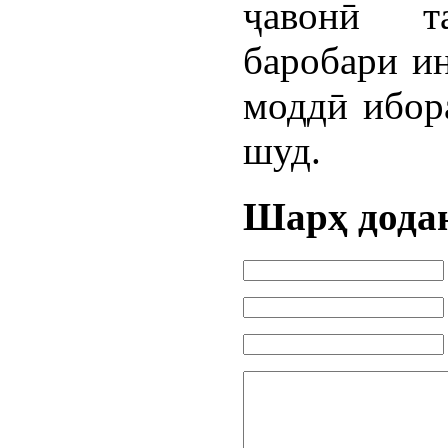
ҷавонӣ т
баробари ин
моддӣ ибора
шуд.
Шарҳ дода