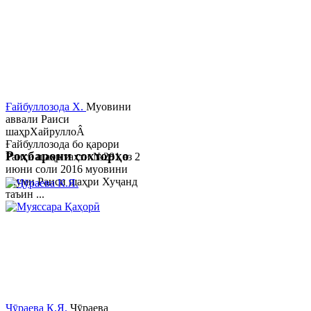
Ғайбуллозода Х.
Муовини
аввали Раиси
шаҳрХайруллоÂ
Ғайбуллозода бо қарори
Роҳбарони сохторҳо
Раиси шаҳр таҳти №281 аз 2
июни соли 2016 муовини
якуми Раиси шаҳри Хуҷанд
таъин ...
Ҷӯраева К.Я.
Ҷӯраева