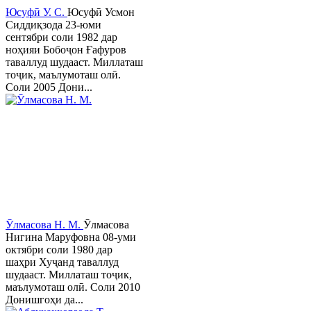
Юсуфӣ У. C.
Юсуфӣ Усмон
Сиддиқзода 23-юми
сентябри соли 1982 дар
ноҳияи Бобоҷон Ғафуров
таваллуд шудааст. Миллаташ
тоҷик, маълумоташ олӣ.
Соли 2005 Дони...
Ӯлмасова Н. М.
Ӯлмасова
Нигина Маруфовна 08-уми
октябри соли 1980 дар
шаҳри Хуҷанд таваллуд
шудааст. Миллаташ тоҷик,
маълумоташ олӣ. Соли 2010
Донишгоҳи да...