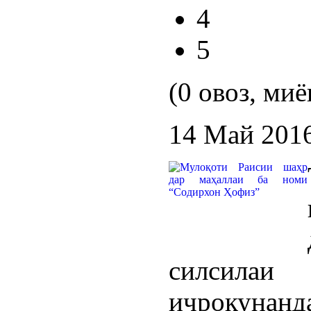
4
5
(0 овоз, миё
14 Май 201
силсилаи
иҷрокунанд