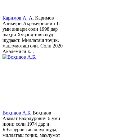
Каримов А. А.
Каримов
Азимҷон Акрамҷонович 1-
уми январи соли 1998 дар
шаҳри Хуҷанд таввалуд
шудааст. Миллаташ тоҷик,
маълумоташ олӣ. Соли 2020
Академияи х...
Воҳидов А.Б.
Воҳидов
Азамат Баҳодурович 6-уми
июни соли 1974 дар н.
Б.Ғафуров таваллуд шуда,
миллаташ тоҷик, маълумот