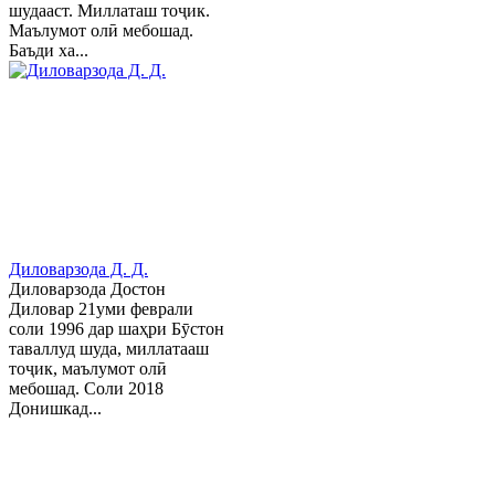
шудааст. Миллаташ тоҷик.
Маълумот олӣ мебошад.
Баъди ха...
Диловарзода Д. Д.
Диловарзода Достон
Диловар 21уми феврали
соли 1996 дар шаҳри Бӯстон
таваллуд шуда, миллатааш
тоҷик, маълумот олӣ
мебошад. Соли 2018
Донишкад...