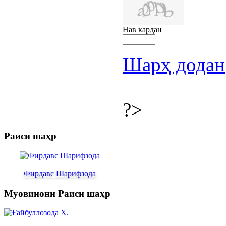
Нав кардан
Шарҳ додан
?>
Раиси шаҳр
Фирдавс Шарифзода
Муовинони Раиси шаҳр