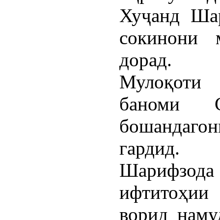
Хуҷанд Ша
сокинони 
дорад.
Мулоқоти 
баноми 
бошандаго
гардид.
Шарифзода 
ифтитоҳии
ворид наму