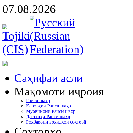
07.08.2026
Cаҳифаи аслӣ
Мақомоти иҷроия
Раиси шаҳр
Қарорҳои Раиси шаҳр
Муовинони Раиси шаҳр
Дастгоҳи Раиси шаҳр
Роҳбарони воҳидҳои сохторӣ
Сохторҳо