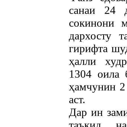
санаи 24 
сокинони ма
дархосту т
гирифта шуд
ҳалли худр
1304 оила 
ҳамчунин 2 
аст.
Дар ин зам
таъкид н