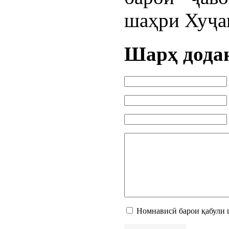
шаҳри Хуҷа
Шарҳ дода
Номнависӣ барои қабули 