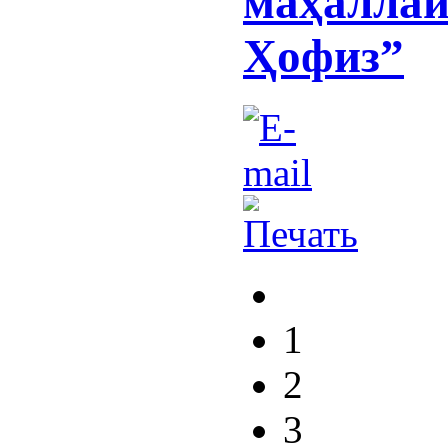
маҳаллаи
Ҳофиз”
1
2
3