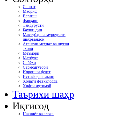
Саноат
Маориф
Варзиш
Фарҳанг
Тандурустӣ
Бахши дин
Мактубҳо ва муроҷиати
шаҳрвандон
Агентии меҳнат ва шуғли
аҳолӣ
Меъморӣ
Матбуот
Сайёҳӣ
Сармоягузорӣ
Иҷроиши буҷет
Истифодаи замин
Ҳолати фавқулодда
Хифзи иҷтимоӣ
Таърихи шаҳр
Иқтисод
Нақлиёт ва алоқа