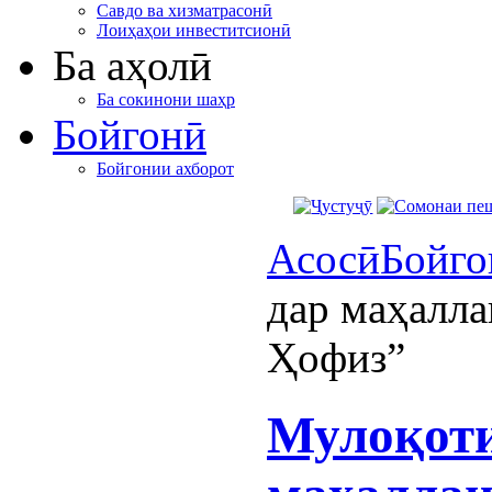
Савдо ва хизматрасонӣ
Лоиҳаҳои инвеститсионӣ
Ба аҳолӣ
Ба сокинони шаҳр
Бойгонӣ
Бойгонии ахборот
Асосӣ
Бойго
дар маҳалла
Ҳофиз”
Мулоқоти