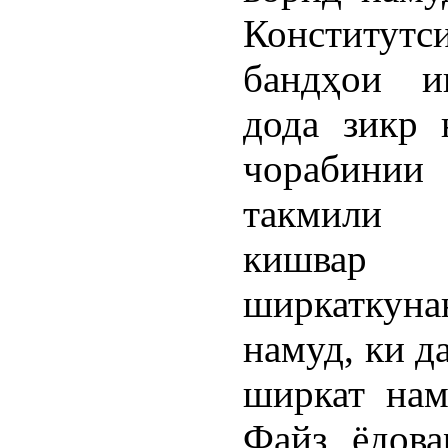
Конститутс
бандҳои ин
дода зикр 
чорабини
такмили с
кишвар 
ширкаткунан
намуд, ки д
ширкат на
Файз ёдова