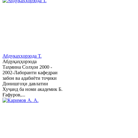
Абдуқаҳҳорзода Т.
Абдуқаҳҳорзода
Таҳмина Солҳои 2000 -
2002-Лаборанти кафедраи
забон ва адабиёти тоҷики
Донишгоҳи давлатии
Хуҷанд ба номи академик Б.
Ғафуров,...