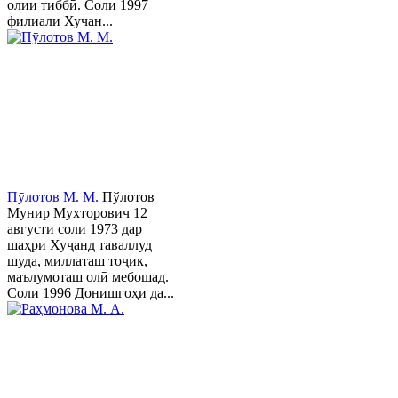
олии тиббӣ. Соли 1997
филиали Хучан...
Пӯлотов М. М.
Пўлотов
Мунир Мухторович 12
августи соли 1973 дар
шаҳри Хуҷанд таваллуд
шуда, миллаташ тоҷик,
маълумоташ олӣ мебошад.
Соли 1996 Донишгоҳи да...