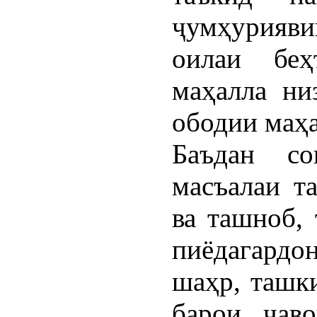
ҷумҳурияви
оилаи беҳ
маҳалла ни
ободии маҳа
Баъдан со
масъалаи т
ва ташноб, 
пиёдагардо
шаҳр, ташк
барои ҷав