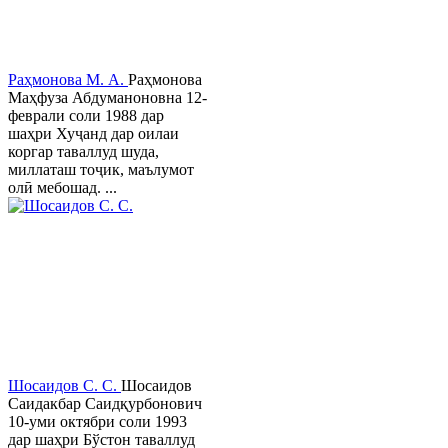
Раҳмонова М. А.
Раҳмонова
Маҳфуза Абдуманоновна 12-
феврали соли 1988 дар
шаҳри Хуҷанд дар оилаи
коргар таваллуд шуда,
миллаташ тоҷик, маълумот
олӣ мебошад. ...
Шосаидов С. С.
Шосаидов
Саидакбар Саидқурбонович
10-уми октябри соли 1993
дар шаҳри Бўстон таваллуд