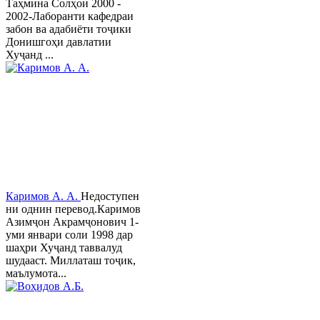
Таҳмина Солҳои 2000 -
2002-Лаборанти кафедраи
забон ва адабиёти тоҷики
Донишгоҳи давлатии
Хуҷанд ...
Каримов А. А.
Недоступен
ни однин перевод.Каримов
Азимҷон Акрамҷонович 1-
уми январи соли 1998 дар
шаҳри Хуҷанд таввалуд
шудааст. Миллаташ тоҷик,
маълумота...