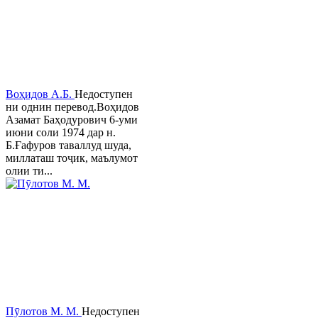
Воҳидов А.Б.
Недоступен
ни однин перевод.Воҳидов
Азамат Баҳодурович 6-уми
июни соли 1974 дар н.
Б.Ғафуров таваллуд шуда,
миллаташ тоҷик, маълумот
олии ти...
Пӯлотов М. М.
Недоступен