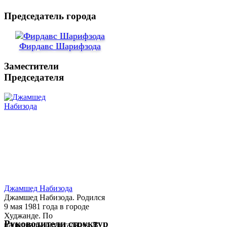
Председатель города
Фирдавс Шарифзода
Заместители
Председателя
Джамшед Набизода
Джамшед Набизода. Родился
9 мая 1981 года в городе
Худжанде. По
Руководители структур
национальности таджик. В