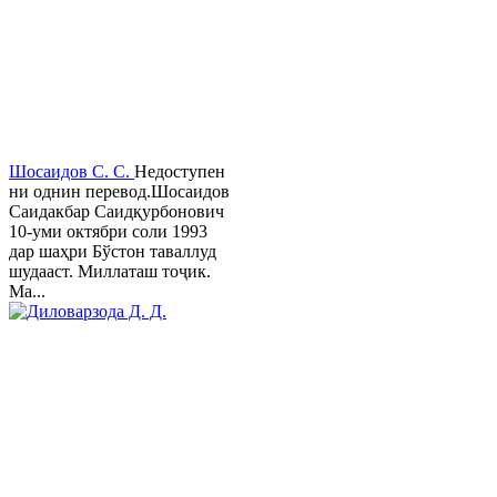
Шосаидов С. С.
Недоступен
ни однин перевод.Шосаидов
Саидакбар Саидқурбонович
10-уми октябри соли 1993
дар шаҳри Бўстон таваллуд
шудааст. Миллаташ тоҷик.
Ма...