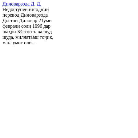
Диловарзода Д. Д.
Недоступен ни однин
перевод.Диловарзода
Достон Диловар 21уми
феврали соли 1996 дар
шаҳри Бӯстон таваллуд
шуда, миллатааш тоҷик,
маълумот олӣ...