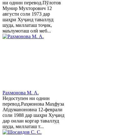
ни однин перевод.Пўлотов
Мунир Мухторович 12
августи соли 1973 дар
шаҳри Хуҷанд таваллуд
шуда, миллаташ тоҷик,
маълумоташ олӣ меб...
Раҳмонова М. А.
Недоступен ни однин
перевод.Раҳмонова Маҳфуза
Абдуманоновна 12-феврали
соли 1988 дар шаҳри Хуҷанд
дар оилаи коргар таваллуд
шуда, миллаташ т...