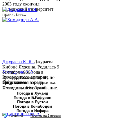
2003 году окончил
Таджикский университет
права, биз...
Джураева К. Я.
Джураева
Кибриё Яхяевна. Родилась 9
Хомидзода А.А.
сентября 1966 года в
Руководитель аппарата
Б.Гафуровском районе, по
Обу хаво
председателя города
национальности таджичка.
Хомидзода Абдувахоб
Имеет высшее образование.
Абдумаджид родился 8
В 1997 ...
Погода в Хуҷанд
Погода в Б.Ғафуров
июня 1978 года в городе
Погода в Бустон
Худжанде. По
Погода в Конибодом
национальности...
Погода в Исфара