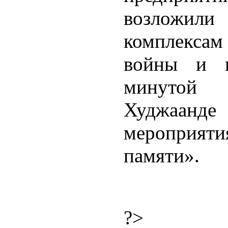
возложили
комплексам 
войны и п
минутой 
Худжаа
мероприя
памяти».
?>