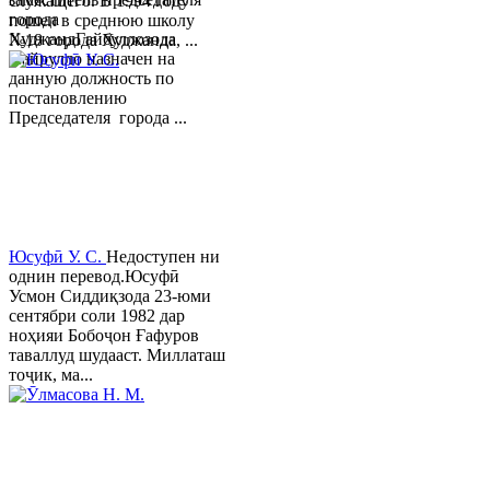
служащего. В 1994 году
города
пошел в среднюю школу
ХуджандГайбуллозода
№18 города Худжанда, ...
Хайрулло назначен на
данную должность по
постановлению
Председателя города ...
Юсуфӣ У. C.
Недоступен ни
однин перевод.Юсуфӣ
Усмон Сиддиқзода 23-юми
сентябри соли 1982 дар
ноҳияи Бобоҷон Ғафуров
таваллуд шудааст. Миллаташ
тоҷик, ма...