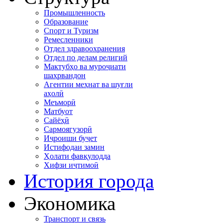
Промышленность
Образование
Спорт и Туризм
Ремесленники
Отдел здравоохранения
Отдел по делам религий
Мактубҳо ва муроҷиати
шаҳрвандон
Агентии меҳнат ва шуғли
аҳолӣ
Меъморӣ
Матбуот
Сайёҳӣ
Сармоягузорӣ
Иҷроиши буҷет
Истифодаи замин
Ҳолати фавқулодда
Хифзи иҷтимоӣ
История города
Экономика
Транспорт и связь