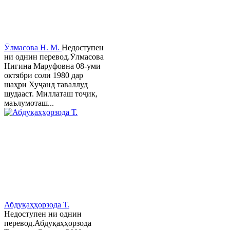
Ӯлмасова Н. М.
Недоступен
ни однин перевод.Ӯлмасова
Нигина Маруфовна 08-уми
октябри соли 1980 дар
шаҳри Хуҷанд таваллуд
шудааст. Миллаташ тоҷик,
маълумоташ...
Абдуқаҳҳорзода Т.
Недоступен ни однин
перевод.Абдуқаҳҳорзода