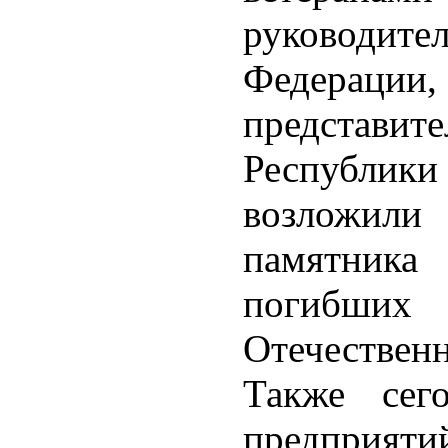
руководите
Федерации,
представ
Республи
возложил
памятник
погибши
Отечествен
Также сего
предпри