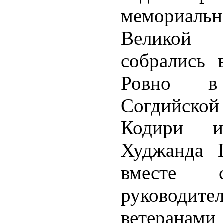
мемориальн
Великой 
собрались 
Ровно в 
Согдийско
Кодири и
Худжанда 
вместе 
руководите
ветеран