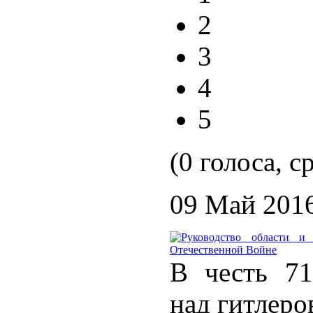
2
3
4
5
(0 голоса, с
09 Май 201
В честь 7
над гитлеро