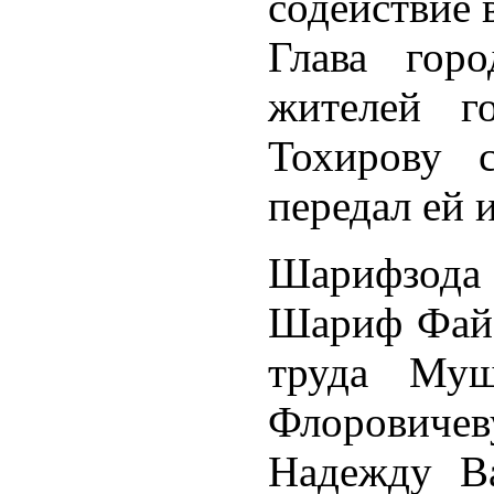
содействие 
Глава гор
жителей г
Тохирову 
передал ей 
Шарифзода
Шариф Файз
труда Муш
Флоровичев
Надежду В