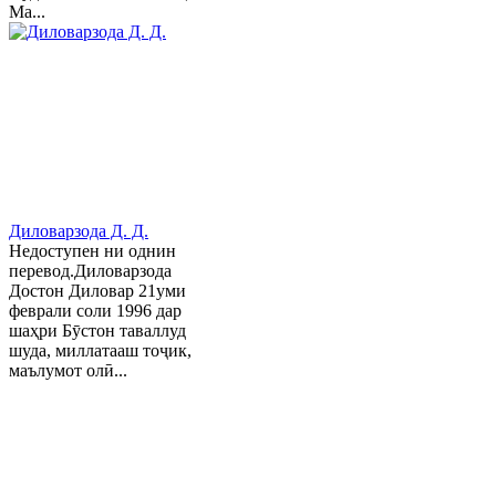
Ма...
Диловарзода Д. Д.
Недоступен ни однин
перевод.Диловарзода
Достон Диловар 21уми
феврали соли 1996 дар
шаҳри Бӯстон таваллуд
шуда, миллатааш тоҷик,
маълумот олӣ...