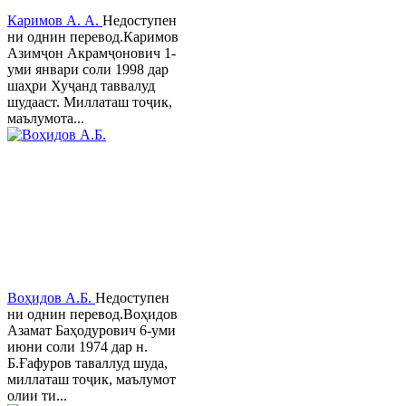
Каримов А. А.
Недоступен
ни однин перевод.Каримов
Азимҷон Акрамҷонович 1-
уми январи соли 1998 дар
шаҳри Хуҷанд таввалуд
шудааст. Миллаташ тоҷик,
маълумота...
Воҳидов А.Б.
Недоступен
ни однин перевод.Воҳидов
Азамат Баҳодурович 6-уми
июни соли 1974 дар н.
Б.Ғафуров таваллуд шуда,
миллаташ тоҷик, маълумот
олии ти...