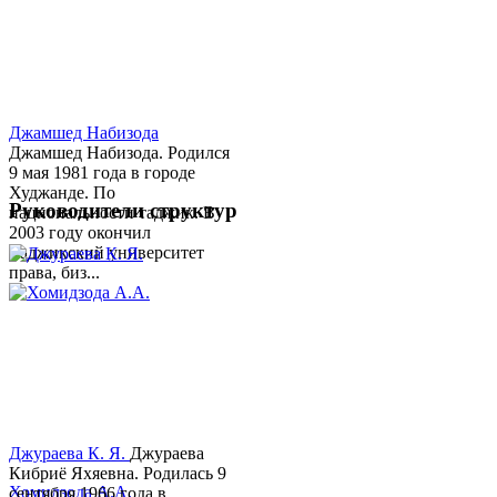
Джамшед Набизода
Джамшед Набизода. Родился
9 мая 1981 года в городе
Худжанде. По
Руководители структур
национальности таджик. В
2003 году окончил
Таджикский университет
права, биз...
Джураева К. Я.
Джураева
Кибриё Яхяевна. Родилась 9
Хомидзода А.А.
сентября 1966 года в