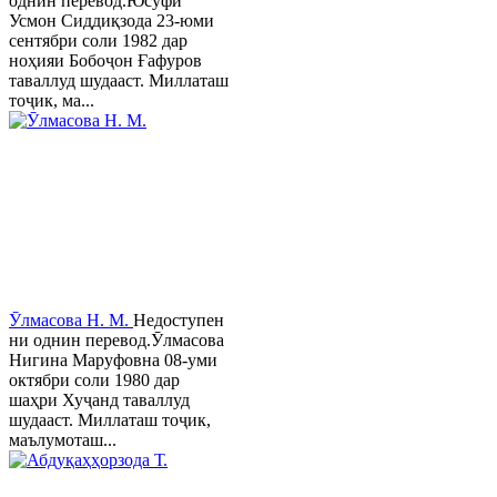
однин перевод.Юсуфӣ
Усмон Сиддиқзода 23-юми
сентябри соли 1982 дар
ноҳияи Бобоҷон Ғафуров
таваллуд шудааст. Миллаташ
тоҷик, ма...
Ӯлмасова Н. М.
Недоступен
ни однин перевод.Ӯлмасова
Нигина Маруфовна 08-уми
октябри соли 1980 дар
шаҳри Хуҷанд таваллуд
шудааст. Миллаташ тоҷик,
маълумоташ...