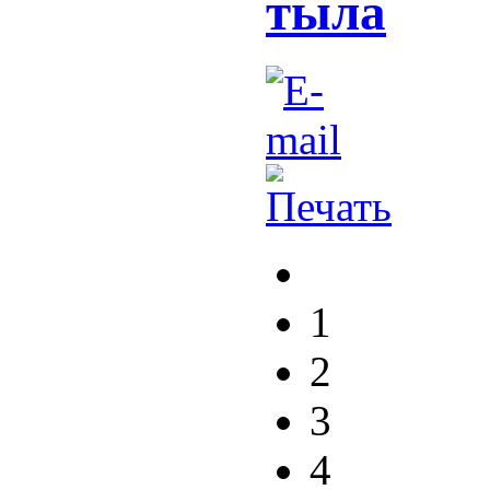
тыла
1
2
3
4