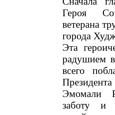
Сначала гл
Героя Соц
ветерана тр
города Худ
Эта героич
радушием в
всего побл
Президента
Эмомали Р
заботу и 