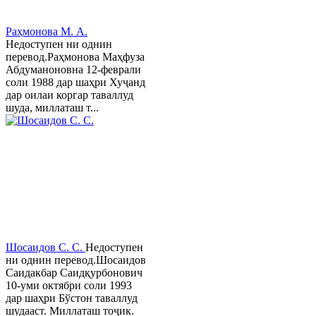
Раҳмонова М. А.
Недоступен ни однин
перевод.Раҳмонова Маҳфуза
Абдуманоновна 12-феврали
соли 1988 дар шаҳри Хуҷанд
дар оилаи коргар таваллуд
шуда, миллаташ т...
Шосаидов С. С.
Недоступен
ни однин перевод.Шосаидов
Саидакбар Саидқурбонович
10-уми октябри соли 1993
дар шаҳри Бўстон таваллуд
шудааст. Миллаташ тоҷик.