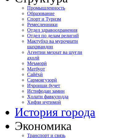
Промышленность
Образование
Спорт и Туризм
Ремесленники
Отдел здравоохранения
Отдел по делам религий
Мактубҳо ва муроҷиати
шаҳрвандон
Агентии меҳнат ва шуғли
аҳолӣ
Меъморӣ
Матбуот
Сайёҳӣ
Сармоягузорӣ
Иҷроиши буҷет
Истифодаи замин
Ҳолати фавқулодда
Хифзи иҷтимоӣ
История города
Экономика
Транспорт и связь