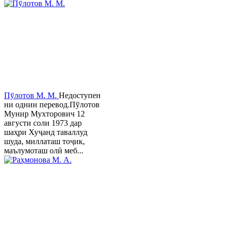
Пӯлотов М. М.
Недоступен
ни однин перевод.Пўлотов
Мунир Мухторович 12
августи соли 1973 дар
шаҳри Хуҷанд таваллуд
шуда, миллаташ тоҷик,
маълумоташ олӣ меб...