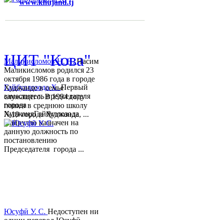
www.khujand.tj
,
e-mail:
mihd.khujand@gmail.com
© 2013-2018 Разработчик и 
ЦИТ "Кова"
Маликисломов Н. Н.
Насим
Маликисломов родился 23
октября 1986 года в городе
Гайбуллозода Х.
Первый
Худжанде в семье
заместитель председателя
служащего. В 1994 году
города
пошел в среднюю школу
ХуджандГайбуллозода
№18 города Худжанда, ...
Хайрулло назначен на
данную должность по
постановлению
Председателя города ...
Юсуфӣ У. C.
Недоступен ни