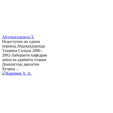
Абдуқаҳҳорзода Т.
Недоступен ни однин
перевод.Абдуқаҳҳорзода
Таҳмина Солҳои 2000 -
2002-Лаборанти кафедраи
забон ва адабиёти тоҷики
Донишгоҳи давлатии
Хуҷанд ...