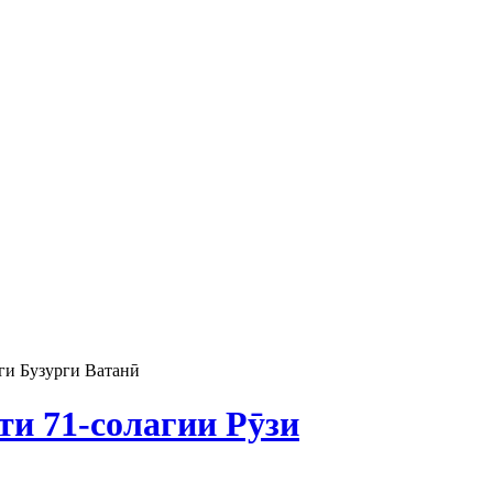
ги Бузурги Ватанӣ
ти 71-солагии Рӯзи