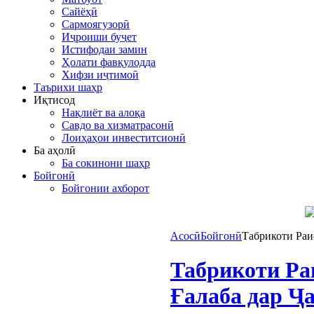
Сайёҳӣ
Сармоягузорӣ
Иҷроиши буҷет
Истифодаи замин
Ҳолати фавқулодда
Хифзи иҷтимоӣ
Таърихи шаҳр
Иқтисод
Нақлиёт ва алоқа
Савдо ва хизматрасонӣ
Лоиҳаҳои инвеститсионӣ
Ба аҳолӣ
Ба сокинони шаҳр
Бойгонӣ
Бойгонии ахборот
Асосӣ
Бойгонӣ
Табрикоти Раи
Табрикоти Ра
Ғалаба дар Ҷ