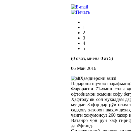
1
2
3
4
5
(0 овоз, миёна 0 аз 5)
06 Май 2016
Ҳамдиёрони азиз!
Падарони шуҷою шарафманд
Фарорасии 71-умин солгард
офтобиамон осмони софу беғу
Ҳафтоду як сол муқаддам да
муҷдаи Зафар дар рӯи олам 
садҳову ҳазорон шаҳру деҳа
ҷанги хонумонсӯз 260 ҳазор 
Ватанро ҷон рӯи каф гириф
дарёфтанд.
Он қаҳрамонӣ, шуҷоат, дилов