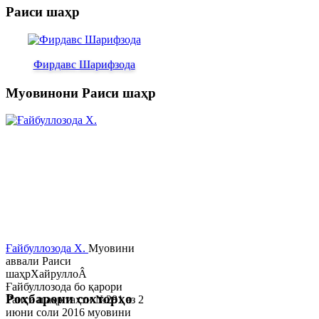
Раиси шаҳр
Фирдавс Шарифзода
Муовинони Раиси шаҳр
Ғайбуллозода Х.
Муовини
аввали Раиси
шаҳрХайруллоÂ
Ғайбуллозода бо қарори
Роҳбарони сохторҳо
Раиси шаҳр таҳти №281 аз 2
июни соли 2016 муовини