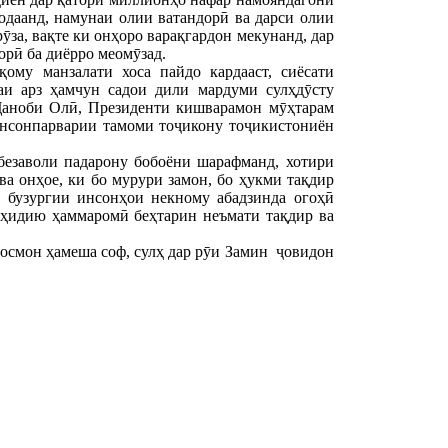
даанд, намунаи олии ватандорӣ ва дарси олии
ӯза, вақте ки онҳоро варақгардон мекунанд, дар
орӣ ба диёрро меомӯзад.
ому манзалати хоса пайдо кардааст, сиёсати
аи арз ҳамчун садои дили мардуми сулҳдӯсту
Ҷаноби Олӣ, Президенти кишварамон мӯҳтарам
инсонпарварии тамоми тоҷикону тоҷикистониён
безаволи падарону бобоёни шарафманд, хотири
ва онҳое, ки бо мурури замон, бо ҳукми тақдир
з бузургии инсонҳои некному абадзинда огоҳӣ
аҳидию ҳаммаромӣ беҳтарин неъмати тақдир ва
 осмон ҳамеша соф, сулҳ дар рӯи Замин ҷовидон