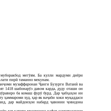
муборакбод мегӯям. Ба кулли мардуми диёри
влати пирӣ таманно мекунам.
анҷоми музаффаронаи Ҷанги Бузурги Ватанӣ ва
ят 1418 шабонарӯз давом карда, дуду оташи он
шӯравиро ба комаш фурӯ бурд. Дар ҷабҳаҳои ин
у ҳаммароми худ, ҳар як ваҷаби хоки муқаддаси
анд, дар майдонҳои набард ҷавонии ҷовидона
ндиён дар қатори миллионҳо нафар намояндагони