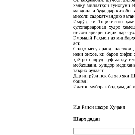
халқу миллатҳои гуногуни И
мардонагӣ буда, дар китоби т
мисоли садоқатмандию ватанп
Имрӯз, ки Тоҷикистон ҳамч
сулҳпарваронаи худро ҳаме
инсонпарвари тоҷик дар су
Эмомалӣ Раҳмон аз минбарҳ
аст.
Солҳо мегузаранд, наслҳои 
неки онҳое, ки барои ҳифзи 
ҳаётро падруд гуфтаанду им
мебахшанд, хушдор медиҳанд
таърих будааст.
Дар ин рӯзи нек ба ҳар яки 
бошад!
Идатон муборак бод ҳамдиёро
И.в.Раиси шаҳри Ху
Шарҳ додан