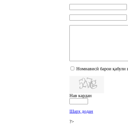
Номнависӣ барои қабули 
Нав кардан
Шарҳ додан
?>