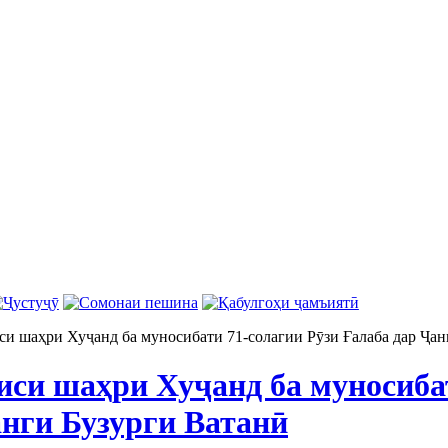
си шаҳри Хуҷанд ба муносибати 71-солагии Рӯзи Ғалаба дар Ҷан
иси шаҳри Хуҷанд ба муносиба
анги Бузурги Ватанӣ