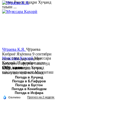
якуми Раиси шаҳри Хуҷанд
таъин ...
Ҷӯраева К.Я.
Ҷӯраева
Кибриё Яҳёевна 9 сентябри
Муяссара Қаҳорӣ
Муяссара
соли 1966 дар ноҳияи
Қаҳорӣ 15 октябри соли
Бобоҷон Ғафуров таваллуд
Обу хаво
1979 дар шаҳри Хуҷанд
шуда, миллаташ тоҷик,
таваллуд шудааст. Миллаташ
маълумот олӣ мебошад.
тоҷик. Маълумот олӣ. Соли
Соли 1997 Донишг...
Погода в Хуҷанд
Погода в Б.Ғафуров
2002 Донишгоҳи давлатии
Погода в Бустон
Хуҷанд ба...
Погода в Конибодом
Погода в Исфара