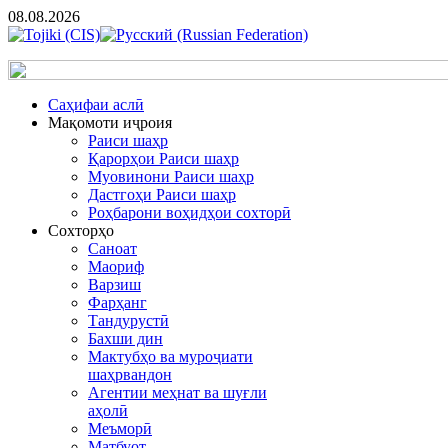
08.08.2026
Cаҳифаи аслӣ
Мақомоти иҷроия
Раиси шаҳр
Қарорҳои Раиси шаҳр
Муовинони Раиси шаҳр
Дастгоҳи Раиси шаҳр
Роҳбарони воҳидҳои сохторӣ
Сохторҳо
Саноат
Маориф
Варзиш
Фарҳанг
Тандурустӣ
Бахши дин
Мактубҳо ва муроҷиати
шаҳрвандон
Агентии меҳнат ва шуғли
аҳолӣ
Меъморӣ
Матбуот