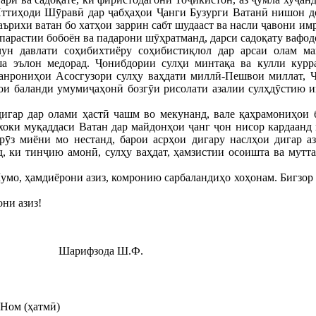
ттиҳоди Шӯравӣ дар ҷабҳаҳои Ҷанги Бузурги Ватанӣ нишон до
аърихи ватан бо хатҳои заррин сабт шудааст ва насли ҷавони имр
арастии бобоён ва падарони шӯҳратманд, дарси садоқату вафод
ун давлати соҳибихтиёру соҳибистиқлол дар арсаи олам мақ
ша эълон медорад. Ҷонибдории сулҳи минтақа ва кулли курр
ханрониҳои Асосгузори сулҳу ваҳдати миллӣ-Пешвои миллат, 
ои баланди умумиҷаҳонӣ бозгӯи рисолати азалии сулҳдӯстию 
дигар дар олами ҳастӣ чашм во мекунанд, вале қаҳрамониҳои 
хоки муқаддаси Ватан дар майдонҳои ҷанг ҷон нисор кардаанд 
рӯз миёни мо нестанд, барои асрҳои дигару наслҳои дигар а
, ки тинҷию амонӣ, сулҳу ваҳдат, ҳамзистии осоишта ва мутт
Шумо, ҳамдиёрони азиз, комронию сарбаландиҳо хоҳонам. Бигзор
ни азиз!
ҷанд Шарифзода Ш.Ф.
Ном (ҳатмӣ)