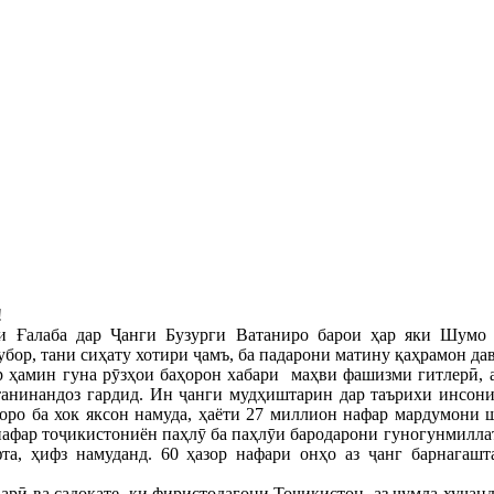
!
и Ғалаба дар Ҷанги Бузурги Ватаниро барои ҳар яки Шумо 
бор, тани сиҳату хотири ҷамъ, ба падарони матину қаҳрамон да
р ҳамин гуна рӯзҳои баҳорон хабари маҳви фашизми гитлерӣ, 
танинандоз гардид. Ин ҷанги мудҳиштарин дар таърихи инсони
ҳоро ба хок яксон намуда, ҳаёти 27 миллион нафар мардумони 
нафар тоҷикистониён паҳлӯ ба паҳлӯи бародарони гуногунмиллат
та, ҳифз намуданд. 60 ҳазор нафари онҳо аз ҷанг барнагашт
арӣ ва садоқате, ки фиристодагони Тоҷикистон, аз ҷумла хуҷа