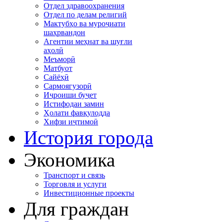
Отдел здравоохранения
Отдел по делам религий
Мактубҳо ва муроҷиати
шаҳрвандон
Агентии меҳнат ва шуғли
аҳолӣ
Меъморӣ
Матбуот
Сайёҳӣ
Сармоягузорӣ
Иҷроиши буҷет
Истифодаи замин
Ҳолати фавқулодда
Хифзи иҷтимоӣ
История города
Экономика
Транспорт и связь
Торговля и услуги
Инвестиционные проекты
Для граждан