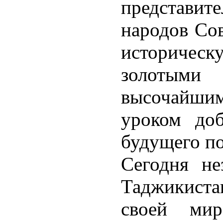
представит
народов Сов
историче
золотыми
высочайшим
уроком до
будущего п
Сегодня не
Таджикистан
своей мир