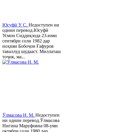
Юсуфӣ У. C.
Недоступен ни
однин перевод.Юсуфӣ
Усмон Сиддиқзода 23-юми
сентябри соли 1982 дар
ноҳияи Бобоҷон Ғафуров
таваллуд шудааст. Миллаташ
тоҷик, ма...
Ӯлмасова Н. М.
Недоступен
ни однин перевод.Ӯлмасова
Нигина Маруфовна 08-уми
октябри соли 1980 дар