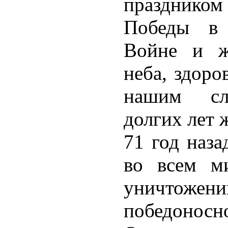
праздник
Победы в 
Войне и ж
неба, здоро
нашим сла
долгих лет 
71 год наза
во всем ми
уничтожени
победоносн