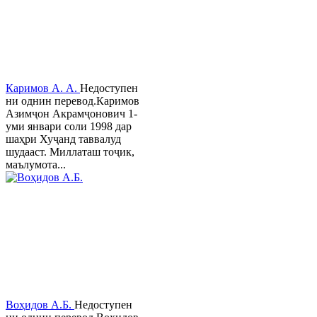
Каримов А. А.
Недоступен
ни однин перевод.Каримов
Азимҷон Акрамҷонович 1-
уми январи соли 1998 дар
шаҳри Хуҷанд таввалуд
шудааст. Миллаташ тоҷик,
маълумота...
Воҳидов А.Б.
Недоступен