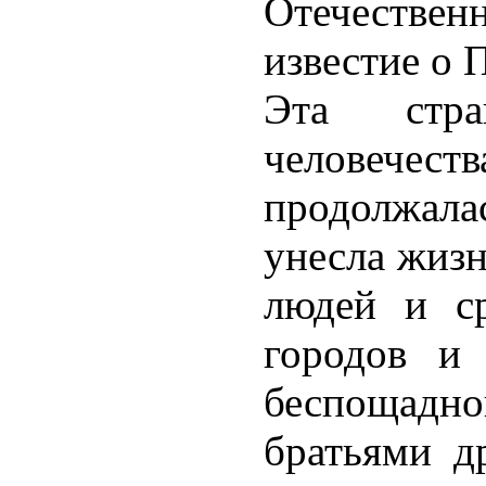
Отечестве
известие о 
Эта стр
человече
продолжал
унесла жизн
людей и ср
городов и
беспощадн
братьями д