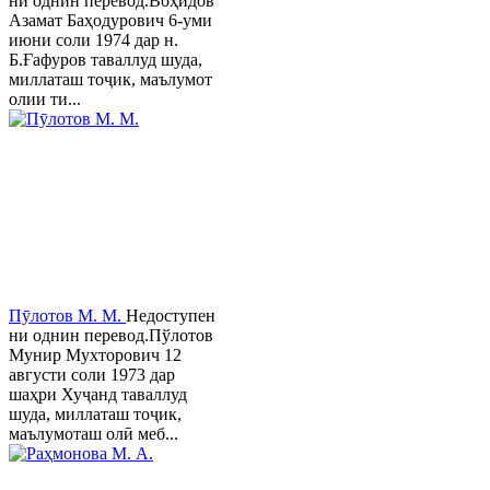
ни однин перевод.Воҳидов
Азамат Баҳодурович 6-уми
июни соли 1974 дар н.
Б.Ғафуров таваллуд шуда,
миллаташ тоҷик, маълумот
олии ти...
Пӯлотов М. М.
Недоступен
ни однин перевод.Пўлотов
Мунир Мухторович 12
августи соли 1973 дар
шаҳри Хуҷанд таваллуд
шуда, миллаташ тоҷик,
маълумоташ олӣ меб...