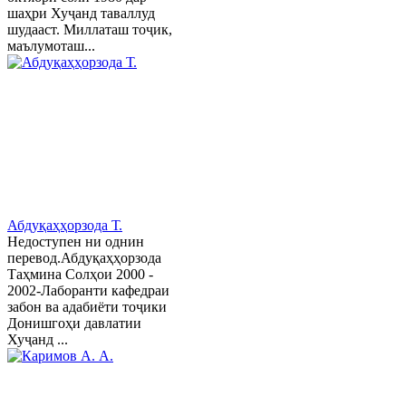
шаҳри Хуҷанд таваллуд
шудааст. Миллаташ тоҷик,
маълумоташ...
Абдуқаҳҳорзода Т.
Недоступен ни однин
перевод.Абдуқаҳҳорзода
Таҳмина Солҳои 2000 -
2002-Лаборанти кафедраи
забон ва адабиёти тоҷики
Донишгоҳи давлатии
Хуҷанд ...