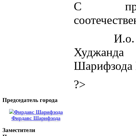
С праз
соотечестве
И.о
Худжанд
Шарифзода
?>
Председатель города
Фирдавс Шарифзода
Заместители