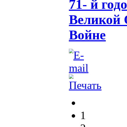
71- й го
Великой 
Войне
1