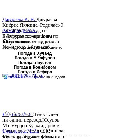
Джураева К. Я.
Джураева
Кибриё Яхяевна. Родилась 9
Хомидзода А.А.
сентября 1966 года в
Руководитель аппарата
Б.Гафуровском районе, по
Обу хаво
председателя города
национальности таджичка.
Хомидзода Абдувахоб
Имеет высшее образование.
Абдумаджид родился 8
В 1997 ...
Погода в Хуҷанд
Погода в Б.Ғафуров
июня 1978 года в городе
Погода в Бустон
Худжанде. По
Погода в Конибодом
национальности...
Погода в Исфара
Контакты:
Юсупов М. З.
Недоступен
ни однин перевод.Юсупов
Республика Таджикистан,
Маъмурҷон Зулҳайдарович
Согдийскый область,
Сангинова М. А.
Сангинова
1-уми июни соли 1981
Муяссар Абдукахоровна
таваллуд шудааст. Миллаташ