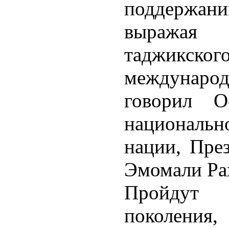
поддержан
выражая 
таджикско
междунар
говорил О
националь
нации, Пре
Эмомали Ра
Пройдут 
поколения,