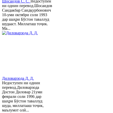
Шосаидов С. С.
Недоступен
ни однин перевод.Шосаидов
Саидакбар Саидқурбонович
10-уми октябри соли 1993
дар шаҳри Бўстон таваллуд
шудааст. Миллаташ тоҷик.
Ма...
Диловарзода Д. Д.
Недоступен ни однин
перевод.Диловарзода
Достон Диловар 21уми
феврали соли 1996 дар
шаҳри Бӯстон таваллуд
шуда, миллатааш тоҷик,
маълумот олӣ...