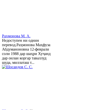
Раҳмонова М. А.
Недоступен ни однин
перевод.Раҳмонова Маҳфуза
Абдуманоновна 12-феврали
соли 1988 дар шаҳри Хуҷанд
дар оилаи коргар таваллуд
шуда, миллаташ т...