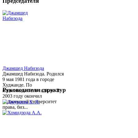
Председателя
Джамшед Набизода
Джамшед Набизода. Родился
9 мая 1981 года в городе
Худжанде. По
Руководители структур
национальности таджик. В
2003 году окончил
Таджикский университет
права, биз...