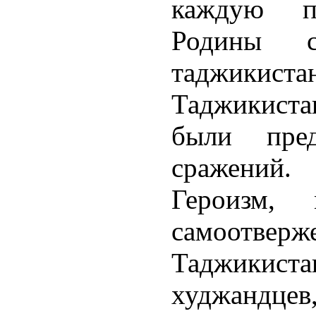
каждую п
Родины с
таджикист
Таджикистан
были пре
сражений.
Героизм, 
самоотвер
Таджикис
худжандц