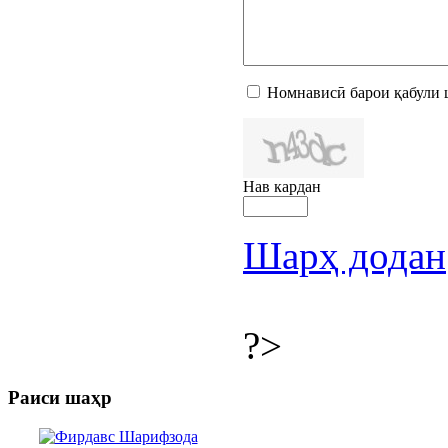
Номнависӣ барои қабули 
Нав кардан
Шарҳ додан
?>
Раиси шаҳр