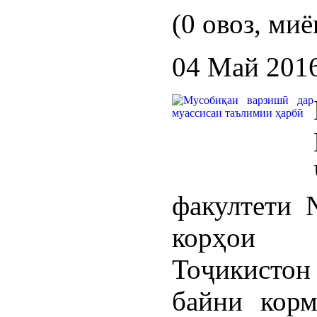
(0 овоз, миё
04 Май 201
факултети 
корҳои 
Тоҷикисто
байни корм