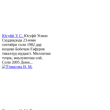
Юсуфӣ У. C.
Юсуфӣ Усмон
Сиддиқзода 23-юми
сентябри соли 1982 дар
ноҳияи Бобоҷон Ғафуров
таваллуд шудааст. Миллаташ
тоҷик, маълумоташ олӣ.
Соли 2005 Дони...