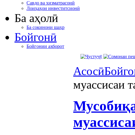
Савдо ва хизматрасонӣ
Лоиҳаҳои инвеститсионӣ
Ба аҳолӣ
Ба сокинони шаҳр
Бойгонӣ
Бойгонии ахборот
Асосӣ
Бойго
муассисаи 
Мусобиқа
муассиса