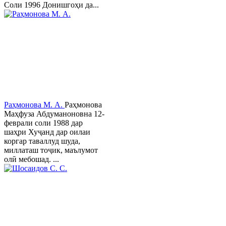
Соли 1996 Донишгоҳи да...
Раҳмонова М. А.
Раҳмонова
Маҳфуза Абдуманоновна 12-
феврали соли 1988 дар
шаҳри Хуҷанд дар оилаи
коргар таваллуд шуда,
миллаташ тоҷик, маълумот
олӣ мебошад. ...