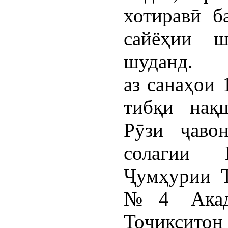
хотиравӣ б
сайёҳии ш
шуданд.
аз санаҳои 
тибқи нақ
Рӯзи ҷаво
солагии И
Ҷумҳурии Т
№4 Акад
Тоҷиксит