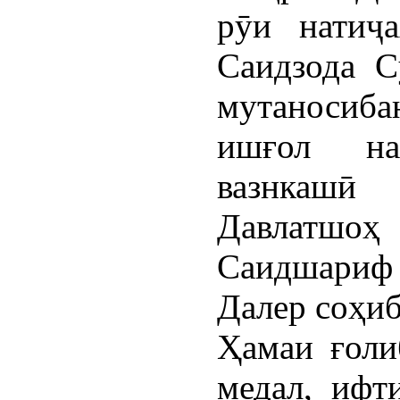
рӯи натиҷа
Саидзода С
мутаносиб
ишғол на
вазнкашӣ
Давлатшоҳ
Саидшариф 
Далер соҳиб
Ҳамаи ғоли
медал, ифт