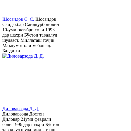
Шосаидов С. С.
Шосаидов
Саидакбар Саидқурбонович
10-уми октябри соли 1993
дар шаҳри Бўстон таваллуд
шудааст. Миллаташ тоҷик.
Маълумот олӣ мебошад.
Баъди ха...
Диловарзода Д. Д.
Диловарзода Достон
Диловар 21уми феврали
соли 1996 дар шаҳри Бӯстон
таваллуд шуда, миллатааш