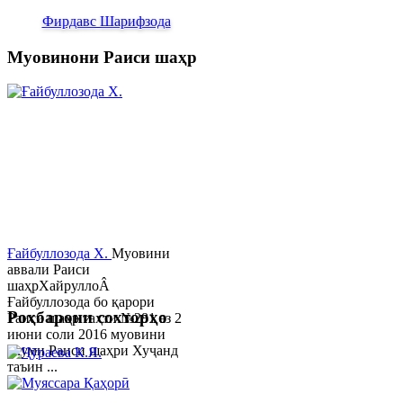
Фирдавс Шарифзода
Муовинони Раиси шаҳр
Ғайбуллозода Х.
Муовини
аввали Раиси
шаҳрХайруллоÂ
Ғайбуллозода бо қарори
Роҳбарони сохторҳо
Раиси шаҳр таҳти №281 аз 2
июни соли 2016 муовини
якуми Раиси шаҳри Хуҷанд
таъин ...