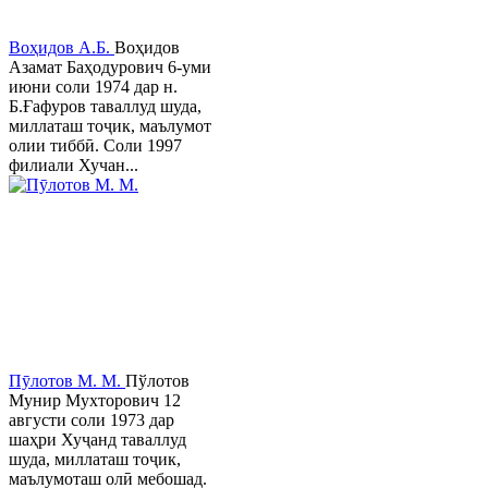
Воҳидов А.Б.
Воҳидов
Азамат Баҳодурович 6-уми
июни соли 1974 дар н.
Б.Ғафуров таваллуд шуда,
миллаташ тоҷик, маълумот
олии тиббӣ. Соли 1997
филиали Хучан...
Пӯлотов М. М.
Пўлотов
Мунир Мухторович 12
августи соли 1973 дар
шаҳри Хуҷанд таваллуд
шуда, миллаташ тоҷик,
маълумоташ олӣ мебошад.