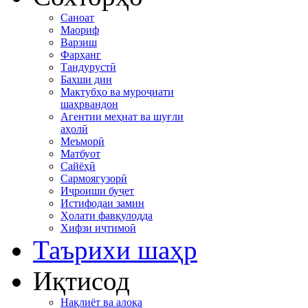
Саноат
Маориф
Варзиш
Фарҳанг
Тандурустӣ
Бахши дин
Мактубҳо ва муроҷиати
шаҳрвандон
Агентии меҳнат ва шуғли
аҳолӣ
Меъморӣ
Матбуот
Сайёҳӣ
Сармоягузорӣ
Иҷроиши буҷет
Истифодаи замин
Ҳолати фавқулодда
Хифзи иҷтимоӣ
Таърихи шаҳр
Иқтисод
Нақлиёт ва алоқа