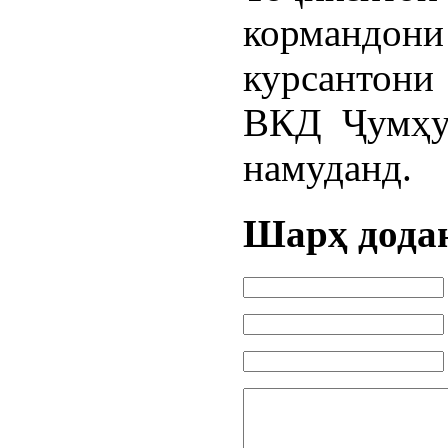
кормандо
курсантони
ВКД Ҷумҳу
намуданд.
Шарҳ дода