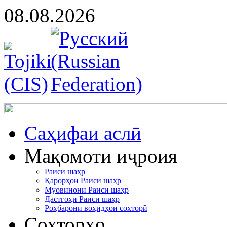
08.08.2026
Cаҳифаи аслӣ
Мақомоти иҷроия
Раиси шаҳр
Қарорҳои Раиси шаҳр
Муовинони Раиси шаҳр
Дастгоҳи Раиси шаҳр
Роҳбарони воҳидҳои сохторӣ
Сохторҳо