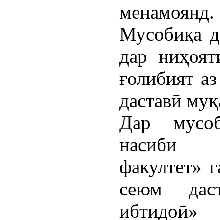
менамоянд.
Мусобиқа д
дар ниҳоят
ғолибият аз
даставӣ муқ
Дар мусоб
насиби 
факултет» 
сеюм дас
ибтидоӣ» 