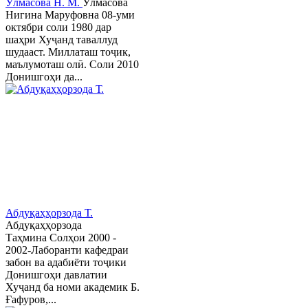
Ӯлмасова Н. М.
Ӯлмасова
Нигина Маруфовна 08-уми
октябри соли 1980 дар
шаҳри Хуҷанд таваллуд
шудааст. Миллаташ тоҷик,
маълумоташ олӣ. Соли 2010
Донишгоҳи да...
Абдуқаҳҳорзода Т.
Абдуқаҳҳорзода
Таҳмина Солҳои 2000 -
2002-Лаборанти кафедраи
забон ва адабиёти тоҷики
Донишгоҳи давлатии
Хуҷанд ба номи академик Б.
Ғафуров,...