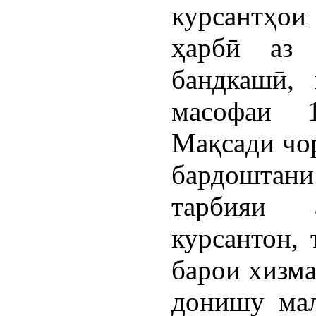
курсантҳои
ҳарбӣ аз 
бандкашӣ, 
масофаи 1
Мақсади чо
бардошта
тарбияи 
курсантон, 
барои хизма
донишу мал