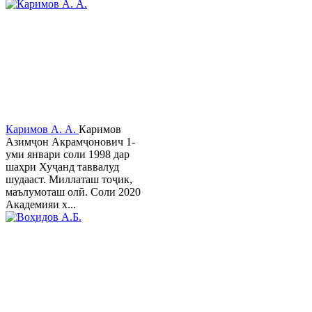
Каримов А. А.
Каримов
Азимҷон Акрамҷонович 1-
уми январи соли 1998 дар
шаҳри Хуҷанд таввалуд
шудааст. Миллаташ тоҷик,
маълумоташ олӣ. Соли 2020
Академияи х...