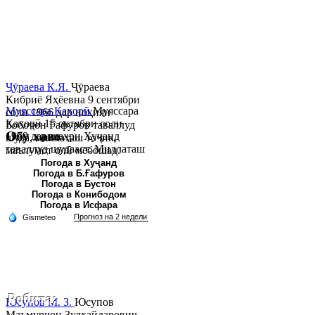
Ҷӯраева К.Я.
Ҷӯраева
Кибриё Яҳёевна 9 сентябри
Муяссара Қаҳорӣ
Муяссара
соли 1966 дар ноҳияи
Қаҳорӣ 15 октябри соли
Бобоҷон Ғафуров таваллуд
Обу хаво
1979 дар шаҳри Хуҷанд
шуда, миллаташ тоҷик,
таваллуд шудааст. Миллаташ
маълумот олӣ мебошад.
тоҷик. Маълумот олӣ. Соли
Соли 1997 Донишг...
Погода в Хуҷанд
Погода в Б.Ғафуров
2002 Донишгоҳи давлатии
Погода в Бустон
Хуҷанд ба...
Погода в Конибодом
Погода в Исфара
Робита:
Юсупов М. З.
Юсупов
Маъмурҷон Зулҳайдарович