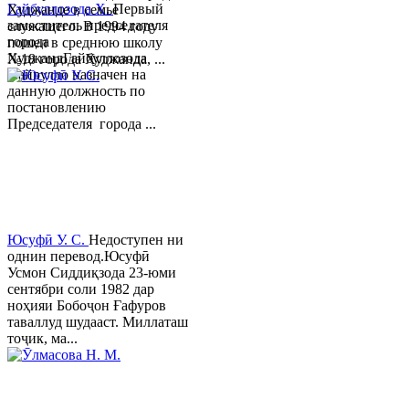
Гайбуллозода Х.
Первый
Худжанде в семье
заместитель председателя
служащего. В 1994 году
города
пошел в среднюю школу
ХуджандГайбуллозода
№18 города Худжанда, ...
Хайрулло назначен на
данную должность по
постановлению
Председателя города ...
Юсуфӣ У. C.
Недоступен ни
однин перевод.Юсуфӣ
Усмон Сиддиқзода 23-юми
сентябри соли 1982 дар
ноҳияи Бобоҷон Ғафуров
таваллуд шудааст. Миллаташ
тоҷик, ма...