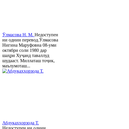
Ӯлмасова Н. М.
Недоступен
ни однин перевод.Ӯлмасова
Нигина Маруфовна 08-уми
октябри соли 1980 дар
шаҳри Хуҷанд таваллуд
шудааст. Миллаташ тоҷик,
маълумоташ...
Абдуқаҳҳорзода Т.
Недоступен ни однин