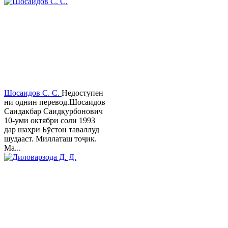
Шосаидов С. С.
Недоступен
ни однин перевод.Шосаидов
Саидакбар Саидқурбонович
10-уми октябри соли 1993
дар шаҳри Бўстон таваллуд
шудааст. Миллаташ тоҷик.
Ма...