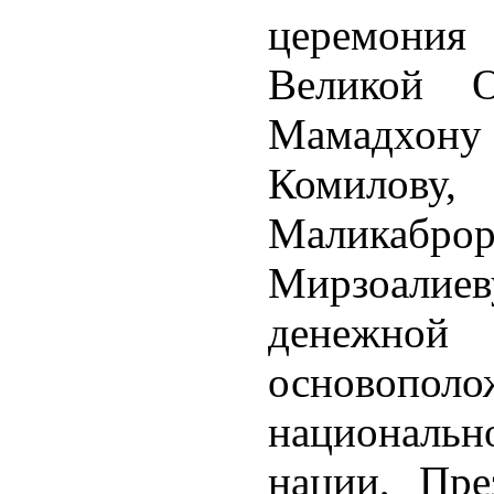
церемония
Великой О
Мамадхо
Комилову
Маликабро
Мирзоали
денеж
осново
националь
нации, Пре