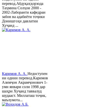
перевод.Абдуқаҳҳорзода
Таҳмина Солҳои 2000 -
2002-Лаборанти кафедраи
забон ва адабиёти тоҷики
Донишгоҳи давлатии
Хуҷанд ...
Каримов А. А.
Недоступен
ни однин перевод.Каримов
Азимҷон Акрамҷонович 1-
уми январи соли 1998 дар
шаҳри Хуҷанд таввалуд
шудааст. Миллаташ тоҷик,
маълумота...