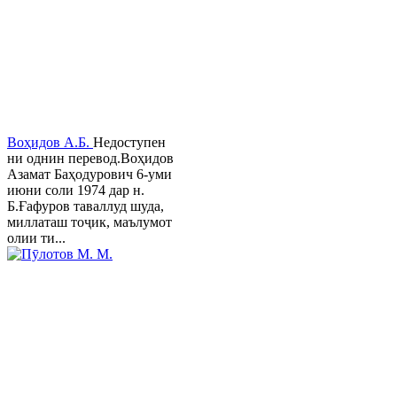
Воҳидов А.Б.
Недоступен
ни однин перевод.Воҳидов
Азамат Баҳодурович 6-уми
июни соли 1974 дар н.
Б.Ғафуров таваллуд шуда,
миллаташ тоҷик, маълумот
олии ти...