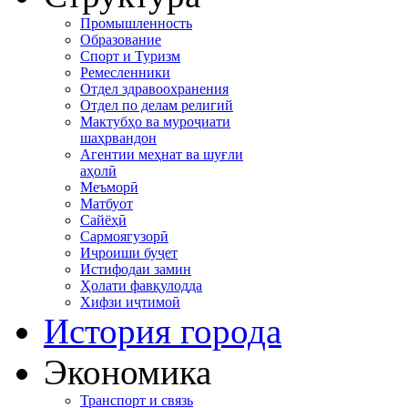
Промышленность
Образование
Спорт и Туризм
Ремесленники
Отдел здравоохранения
Отдел по делам религий
Мактубҳо ва муроҷиати
шаҳрвандон
Агентии меҳнат ва шуғли
аҳолӣ
Меъморӣ
Матбуот
Сайёҳӣ
Сармоягузорӣ
Иҷроиши буҷет
Истифодаи замин
Ҳолати фавқулодда
Хифзи иҷтимоӣ
История города
Экономика
Транспорт и связь