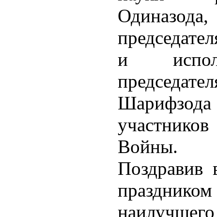
Одиназо
председате
и испол
председате
Шарифзо
участников
Войны.
Поздравив 
празднико
наилучше