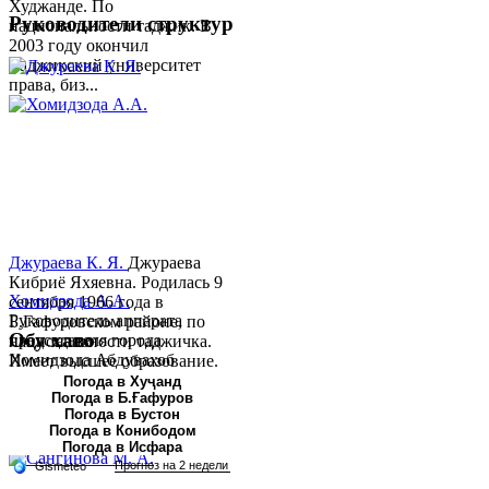
Худжанде. По
Руководители структур
национальности таджик. В
2003 году окончил
Таджикский университет
права, биз...
Джураева К. Я.
Джураева
Кибриё Яхяевна. Родилась 9
Хомидзода А.А.
сентября 1966 года в
Руководитель аппарата
Б.Гафуровском районе, по
Обу хаво
председателя города
национальности таджичка.
Хомидзода Абдувахоб
Имеет высшее образование.
Абдумаджид родился 8
В 1997 ...
Погода в Хуҷанд
Погода в Б.Ғафуров
июня 1978 года в городе
Погода в Бустон
Худжанде. По
Погода в Конибодом
национальности...
Погода в Исфара