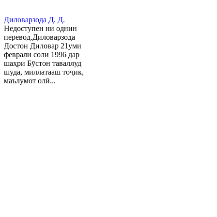
Диловарзода Д. Д.
Недоступен ни однин
перевод.Диловарзода
Достон Диловар 21уми
феврали соли 1996 дар
шаҳри Бӯстон таваллуд
шуда, миллатааш тоҷик,
маълумот олӣ...