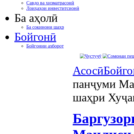
Савдо ва хизматрасонӣ
Лоиҳаҳои инвеститсионӣ
Ба аҳолӣ
Ба сокинони шаҳр
Бойгонӣ
Бойгонии ахборот
Асосӣ
Бойго
панҷуми Ма
шаҳри Хуҷа
Баргузор