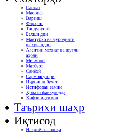
Саноат
Маориф
Варзиш
Фарҳанг
Тандурустӣ
Бахши дин
Мактубҳо ва муроҷиати
шаҳрвандон
Агентии меҳнат ва шуғли
аҳолӣ
Меъморӣ
Матбуот
Сайёҳӣ
Сармоягузорӣ
Иҷроиши буҷет
Истифодаи замин
Ҳолати фавқулодда
Хифзи иҷтимоӣ
Таърихи шаҳр
Иқтисод
Нақлиёт ва алоқа