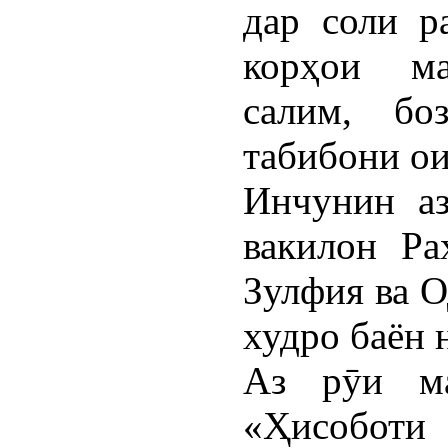
дар соли р
корҳои ма
салим, бо
табибони ои
Инчунин аз
вакилон Ра
Зулфия ва 
худро баён 
Аз рӯи ма
«Ҳисобот