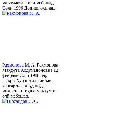
маълумоташ олӣ мебошад.
Соли 1996 Донишгоҳи да...
Раҳмонова М. А.
Раҳмонова
Маҳфуза Абдуманоновна 12-
феврали соли 1988 дар
шаҳри Хуҷанд дар оилаи
коргар таваллуд шуда,
миллаташ тоҷик, маълумот
олӣ мебошад. ...