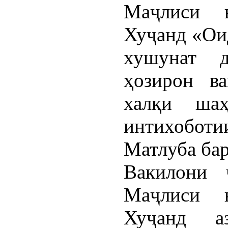
Маҷлиси 
Хуҷанд «Ои
хушунат 
ҳозирон в
халқи ша
интихоботи
Матлуба ба
Вакилони 
Маҷлиси 
Хуҷанд а