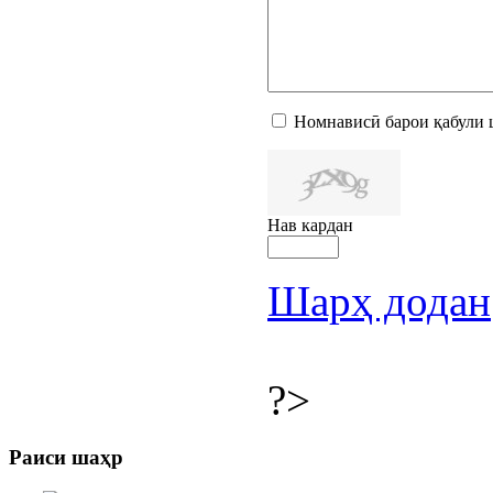
Номнависӣ барои қабули 
Нав кардан
Шарҳ додан
?>
Раиси шаҳр