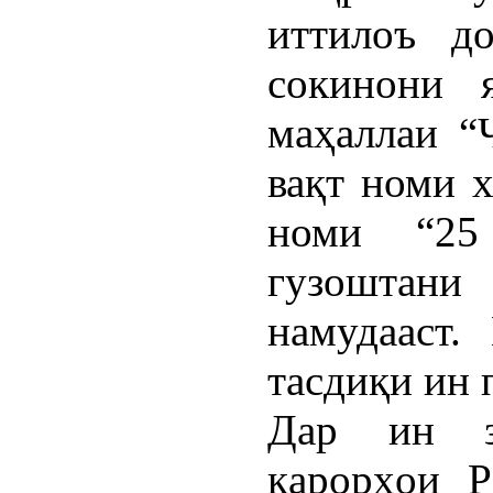
иттилоъ д
сокинони 
маҳаллаи “
вақт номи х
номи “25 
гузоштан
намудааст.
тасдиқи ин 
Дар ин з
қарорҳои Р