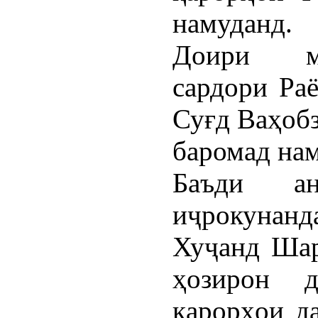
намуданд.
Доири ма
сардори Раё
Суғд Ваҳоб
баромад нам
Баъди а
иҷрокунанд
Хуҷанд Шар
ҳозирон 
қарорҳои д