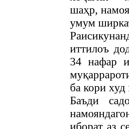
шаҳр, намоя
умум ширка
Раисикуна
иттилоъ дод
34 нафар и
муқарраро
ба кори худ
Баъди сад
намояндаго
иборат аз с