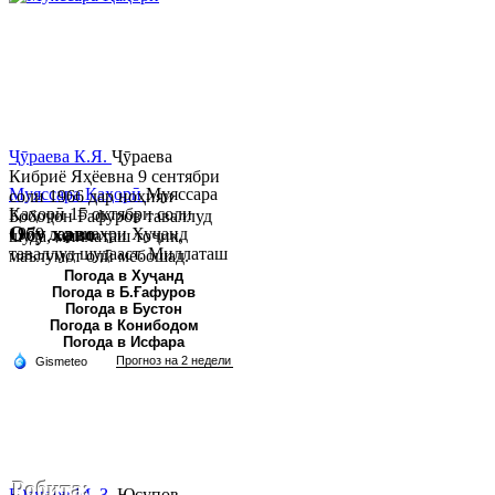
Ҷӯраева К.Я.
Ҷӯраева
Кибриё Яҳёевна 9 сентябри
Муяссара Қаҳорӣ
Муяссара
соли 1966 дар ноҳияи
Қаҳорӣ 15 октябри соли
Бобоҷон Ғафуров таваллуд
Обу хаво
1979 дар шаҳри Хуҷанд
шуда, миллаташ тоҷик,
таваллуд шудааст. Миллаташ
маълумот олӣ мебошад.
тоҷик. Маълумот олӣ. Соли
Соли 1997 Донишг...
Погода в Хуҷанд
Погода в Б.Ғафуров
2002 Донишгоҳи давлатии
Погода в Бустон
Хуҷанд ба...
Погода в Конибодом
Погода в Исфара
Робита:
Юсупов М. З.
Юсупов