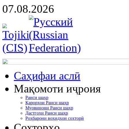
07.08.2026
Cаҳифаи аслӣ
Мақомоти иҷроия
Раиси шаҳр
Қарорҳои Раиси шаҳр
Муовинони Раиси шаҳр
Дастгоҳи Раиси шаҳр
Роҳбарони воҳидҳои сохторӣ
Сохторҳо