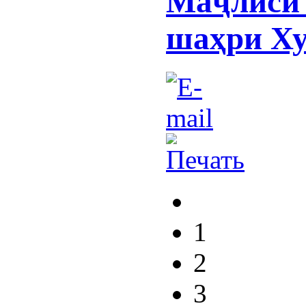
Маҷлиси 
шаҳри Ху
1
2
3