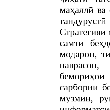
маҳаллӣ ва 
тандуру
Стратегияи 
самти беҳд
модарон, ти
наврасон,
бемориҳои
сарбории б
музмин, ру
информат