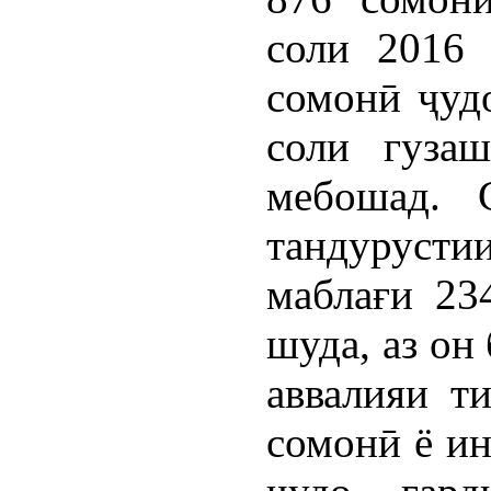
соли 2016 
сомонӣ ҷудо
соли гуза
мебошад. 
тандурус
маблағи 23
шуда, аз он
аввалияи т
сомонӣ ё ин