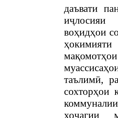
даъвати па
иҷлосияи
воҳидҳои с
ҳокимия
мақомотҳои
муассисаҳ
таълимӣ, ра
сохторҳои 
коммуналии
хоҷагии м