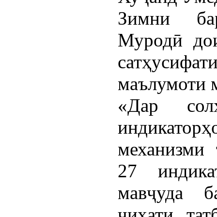
Зимни ба
Муродӣ до
сатҳусифат
маълумоти 
«Дар сол
индикаторҳ
механизми 
27 индика
мавҷуда б
ҷиҳати тат