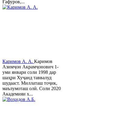
Ғафуров,...
Каримов А. А.
Каримов
Азимҷон Акрамҷонович 1-
уми январи соли 1998 дар
шаҳри Хуҷанд таввалуд
шудааст. Миллаташ тоҷик,
маълумоташ олӣ. Соли 2020
Академияи х...