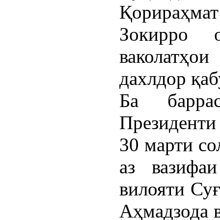
Қорираҳма
Зокирро 
ваколатҳо
дахлдор қаб
Ба барра
Президенти
30 марти со
аз вазифа
вилояти Суғ
Аҳмадзода в