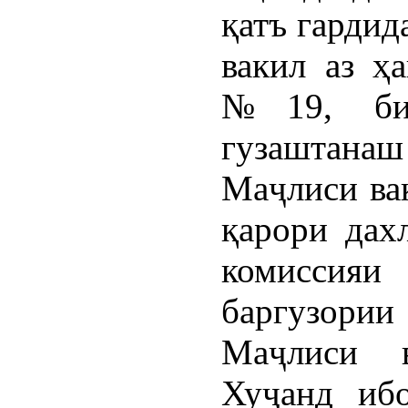
қатъ гардид
вакил аз ҳ
№19, бин
гузаштан
Маҷлиси ва
қарори дах
комиссия
баргузории
Маҷлиси 
Хуҷанд ибо