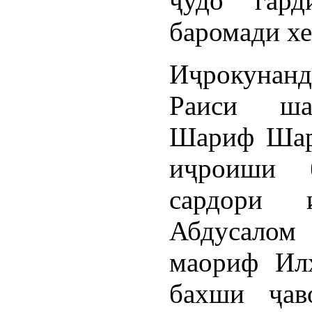
ҷудо гард
баромади х
Иҷрокунан
Раиси ша
Шариф Шар
иҷроиши 
сардори 
Абдусало
маориф Ил
бахши ҷав