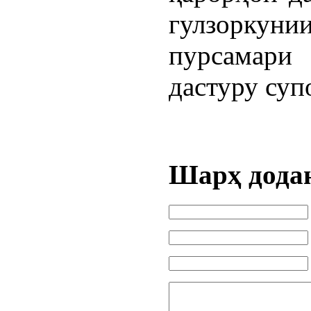
гулзоркуни
пурсамари
дастуру су
Шарҳ дода