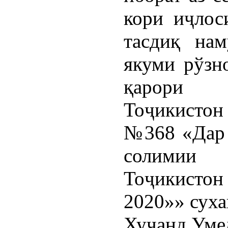
кори иҷлос
тасдиқ нам
якуми рўзн
қарори 
Тоҷикистон
№368 «Дар 
солимии
Тоҷикисто
2020»» суха
Хуҷанд Уме