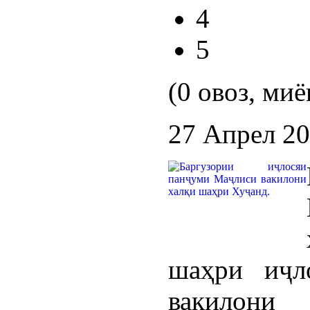
4
5
(0 овоз, миё
27 Апрел 2
шаҳри иҷл
вакилони