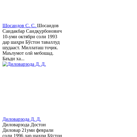
Шосаидов С. С.
Шосаидов
Саидакбар Саидқурбонович
10-уми октябри соли 1993
дар шаҳри Бўстон таваллуд
шудааст. Миллаташ тоҷик.
Маълумот олӣ мебошад.
Баъди ха...
Диловарзода Д. Д.
Диловарзода Достон
Диловар 21уми феврали
соли 1996 дар шаҳри Бӯстон