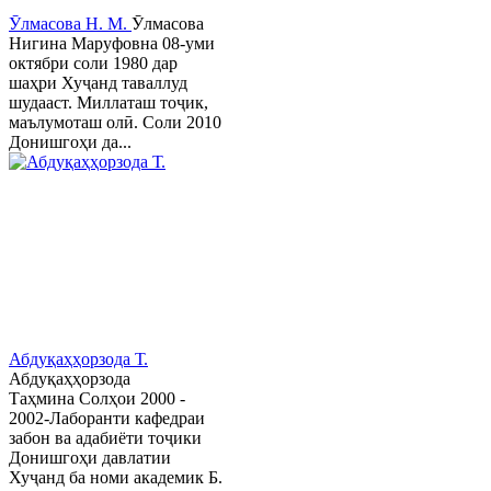
Ӯлмасова Н. М.
Ӯлмасова
Нигина Маруфовна 08-уми
октябри соли 1980 дар
шаҳри Хуҷанд таваллуд
шудааст. Миллаташ тоҷик,
маълумоташ олӣ. Соли 2010
Донишгоҳи да...
Абдуқаҳҳорзода Т.
Абдуқаҳҳорзода
Таҳмина Солҳои 2000 -
2002-Лаборанти кафедраи
забон ва адабиёти тоҷики
Донишгоҳи давлатии
Хуҷанд ба номи академик Б.