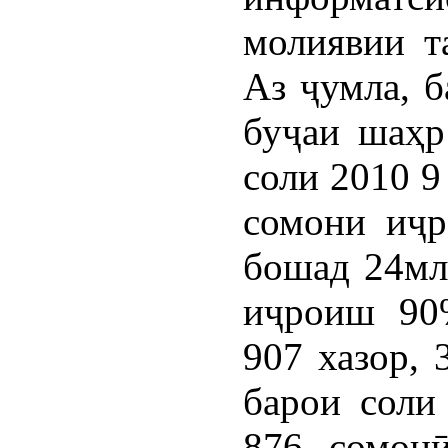
молиявии т
Аз ҷумла, б
буҷаи шаҳр
соли 2010 9
сомони иҷр
бошад 24млн
иҷроиш 90
907 хазор,
барои соли
876 сомон