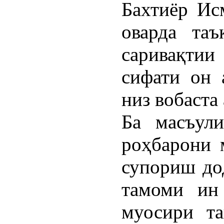
Бахтиёр Ис
оварда та
саривақтии
сифати он 
низ вобаста 
Ба масъули
роҳбарони 
супориш до
тамоми ин 
муосири та