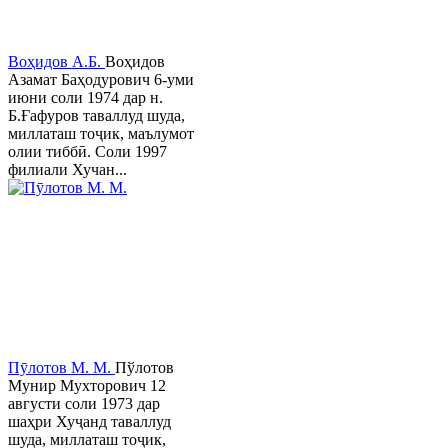
Воҳидов А.Б.
Воҳидов
Азамат Баҳодурович 6-уми
июни соли 1974 дар н.
Б.Ғафуров таваллуд шуда,
миллаташ тоҷик, маълумот
олии тиббӣ. Соли 1997
филиали Хучан...
Пӯлотов М. М.
Пўлотов
Мунир Мухторович 12
августи соли 1973 дар
шаҳри Хуҷанд таваллуд
шуда, миллаташ тоҷик,