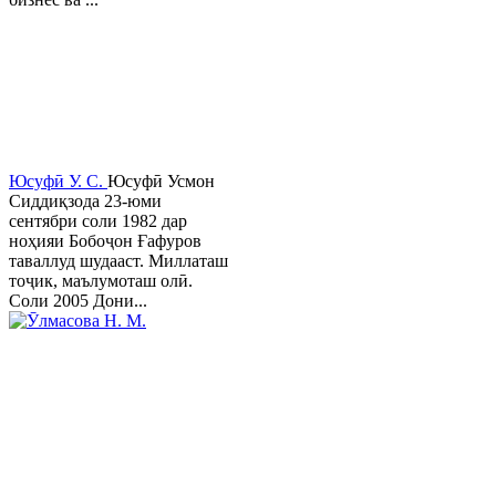
Юсуфӣ У. C.
Юсуфӣ Усмон
Сиддиқзода 23-юми
сентябри соли 1982 дар
ноҳияи Бобоҷон Ғафуров
таваллуд шудааст. Миллаташ
тоҷик, маълумоташ олӣ.
Соли 2005 Дони...