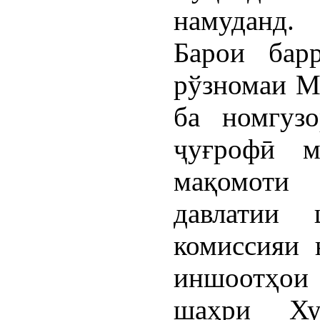
намуданд.
Барои бар
рўзномаи М
ба номгуз
ҷуғрофӣ м
мақомоти
давлатии 
комиссияи 
иншоотҳо
шаҳри Ху