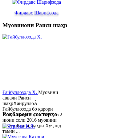
Фирдавс Шарифзода
Муовинони Раиси шаҳр
Ғайбуллозода Х.
Муовини
аввали Раиси
шаҳрХайруллоÂ
Ғайбуллозода бо қарори
Роҳбарони сохторҳо
Раиси шаҳр таҳти №281 аз 2
июни соли 2016 муовини
якуми Раиси шаҳри Хуҷанд
таъин ...