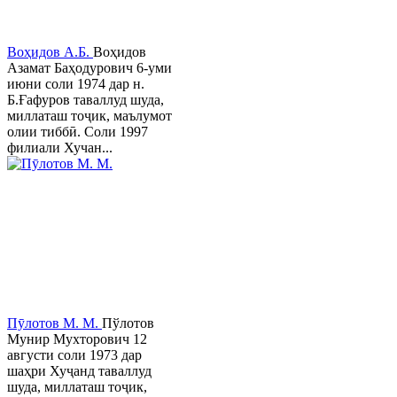
Воҳидов А.Б.
Воҳидов
Азамат Баҳодурович 6-уми
июни соли 1974 дар н.
Б.Ғафуров таваллуд шуда,
миллаташ тоҷик, маълумот
олии тиббӣ. Соли 1997
филиали Хучан...
Пӯлотов М. М.
Пўлотов
Мунир Мухторович 12
августи соли 1973 дар
шаҳри Хуҷанд таваллуд
шуда, миллаташ тоҷик,