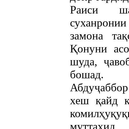
Раиси ш
суханрони
замона тақ
Қонуни асо
шуда, ҷаво
бошад.
Абдуҷаббо
хеш қайд к
комилҳуқ
муттаҳид