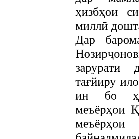
ҳизбҳои си
миллӣ дошта
Дар баром
Нозирҷон
зарурати 
тағйиру ило
ин бо ҳа
меъёрҳои Қ
меъёрҳо
байналмил