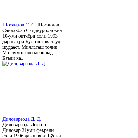
Шосаидов С. С.
Шосаидов
Саидакбар Саидқурбонович
10-уми октябри соли 1993
дар шаҳри Бўстон таваллуд
шудааст. Миллаташ тоҷик.
Маълумот олӣ мебошад.
Баъди ха...
Диловарзода Д. Д.
Диловарзода Достон
Диловар 21уми феврали
соли 1996 дар шаҳри Бӯстон