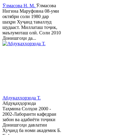
Ӯлмасова Н. М.
Ӯлмасова
Нигина Маруфовна 08-уми
октябри соли 1980 дар
шаҳри Хуҷанд таваллуд
шудааст. Миллаташ тоҷик,
маълумоташ олӣ. Соли 2010
Донишгоҳи да...
Абдуқаҳҳорзода Т.
Абдуқаҳҳорзода
Таҳмина Солҳои 2000 -
2002-Лаборанти кафедраи
забон ва адабиёти тоҷики
Донишгоҳи давлатии
Хуҷанд ба номи академик Б.