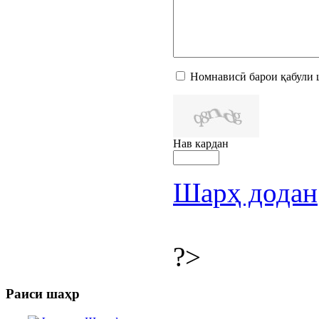
Номнависӣ барои қабули 
Нав кардан
Шарҳ додан
?>
Раиси шаҳр