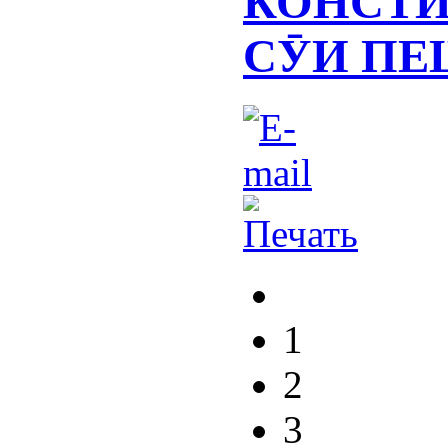
КОНСТИ
СӮИ ПЕ
1
2
3