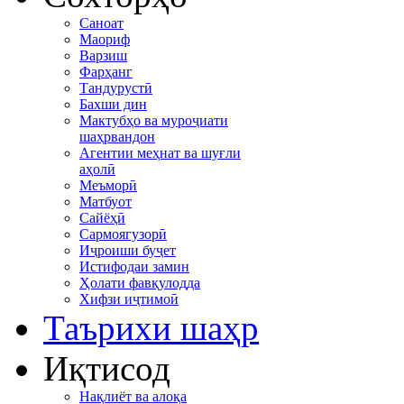
Саноат
Маориф
Варзиш
Фарҳанг
Тандурустӣ
Бахши дин
Мактубҳо ва муроҷиати
шаҳрвандон
Агентии меҳнат ва шуғли
аҳолӣ
Меъморӣ
Матбуот
Сайёҳӣ
Сармоягузорӣ
Иҷроиши буҷет
Истифодаи замин
Ҳолати фавқулодда
Хифзи иҷтимоӣ
Таърихи шаҳр
Иқтисод
Нақлиёт ва алоқа