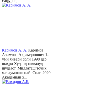
Ғафуров,...
Каримов А. А.
Каримов
Азимҷон Акрамҷонович 1-
уми январи соли 1998 дар
шаҳри Хуҷанд таввалуд
шудааст. Миллаташ тоҷик,
маълумоташ олӣ. Соли 2020
Академияи х...