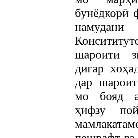
бунёдкорӣ ф
намудани
Консититу
шароити з
дигар хоҳа
дар шароит
мо бояд а
ҳифзу по
мамлакат
пешрафт ва 