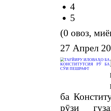
4
5
(0 овоз, миё
27 Апрел 2
ба Констит
рӯзи гуз