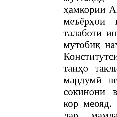
ҳамкории Ав
меъёрҳои 
талаботи и
мутобиқ на
Конститут
танҳо такл
мардумӣ не
сокинони 
кор меояд.
дар мамла