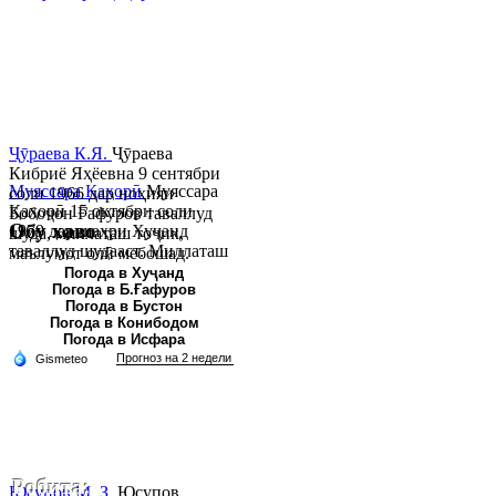
Ҷӯраева К.Я.
Ҷӯраева
Кибриё Яҳёевна 9 сентябри
Муяссара Қаҳорӣ
Муяссара
соли 1966 дар ноҳияи
Қаҳорӣ 15 октябри соли
Бобоҷон Ғафуров таваллуд
Обу хаво
1979 дар шаҳри Хуҷанд
шуда, миллаташ тоҷик,
таваллуд шудааст. Миллаташ
маълумот олӣ мебошад.
тоҷик. Маълумот олӣ. Соли
Соли 1997 Донишг...
Погода в Хуҷанд
Погода в Б.Ғафуров
2002 Донишгоҳи давлатии
Погода в Бустон
Хуҷанд ба...
Погода в Конибодом
Погода в Исфара
Робита:
Юсупов М. З.
Юсупов