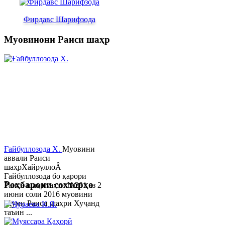
Фирдавс Шарифзода
Муовинони Раиси шаҳр
Ғайбуллозода Х.
Муовини
аввали Раиси
шаҳрХайруллоÂ
Ғайбуллозода бо қарори
Роҳбарони сохторҳо
Раиси шаҳр таҳти №281 аз 2
июни соли 2016 муовини
якуми Раиси шаҳри Хуҷанд
таъин ...