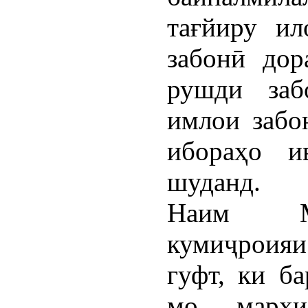
тағйиру ил
забонӣ дор
рушди заб
имлои забо
ибораҳо и
шуданд.
Наим Ма
кумиҷроияи
гуфт, ки б
мо марҳи