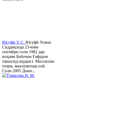
Юсуфӣ У. C.
Юсуфӣ Усмон
Сиддиқзода 23-юми
сентябри соли 1982 дар
ноҳияи Бобоҷон Ғафуров
таваллуд шудааст. Миллаташ
тоҷик, маълумоташ олӣ.
Соли 2005 Дони...