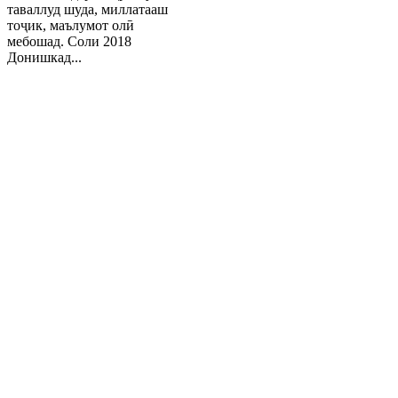
таваллуд шуда, миллатааш
тоҷик, маълумот олӣ
мебошад. Соли 2018
Донишкад...