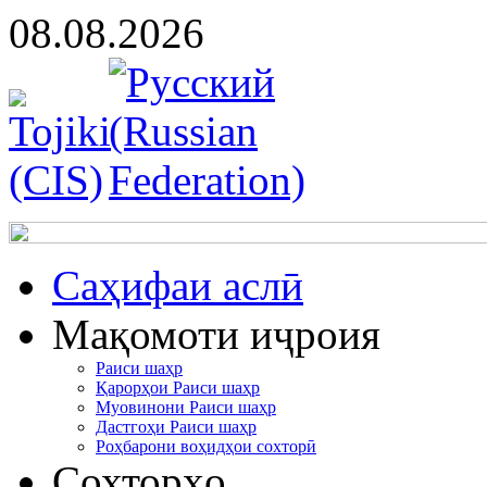
08.08.2026
Cаҳифаи аслӣ
Мақомоти иҷроия
Раиси шаҳр
Қарорҳои Раиси шаҳр
Муовинони Раиси шаҳр
Дастгоҳи Раиси шаҳр
Роҳбарони воҳидҳои сохторӣ
Сохторҳо