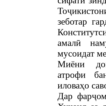
сифати зинд
Тоҷикистон
зеботар гар
Конститут
амалӣ нам
мусоидат ме
Миёни до
атрофи ба
иловаҳо сав
Дар фарҷом