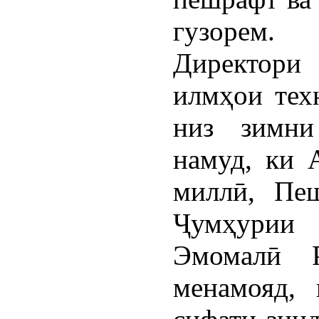
гузорем.
Директор
илмҳои тех
низ зимни
намуд, ки 
миллӣ, Пеш
Ҷумҳурии
Эмомалӣ Р
менамояд, 