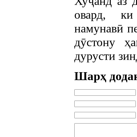
Хуҷанд аз 
овард, к
намунавӣ п
дӯстону ҳ
дурусти зин
Шарҳ дода