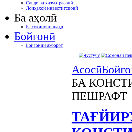
Савдо ва хизматрасонӣ
Лоиҳаҳои инвеститсионӣ
Ба аҳолӣ
Ба сокинони шаҳр
Бойгонӣ
Бойгонии ахборот
Асосӣ
Бойго
БА КОНСТ
ПЕШРАФТ
ТАҒЙИР