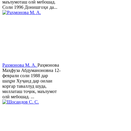
маълумоташ олӣ мебошад.
Соли 1996 Донишгоҳи да...
Раҳмонова М. А.
Раҳмонова
Маҳфуза Абдуманоновна 12-
феврали соли 1988 дар
шаҳри Хуҷанд дар оилаи
коргар таваллуд шуда,
миллаташ тоҷик, маълумот
олӣ мебошад. ...