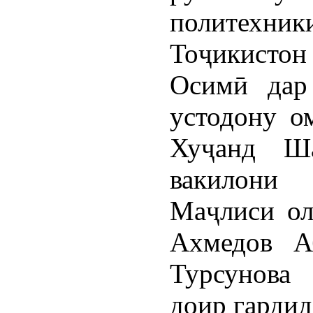
политехни
Тоҷикистон
Осимӣ дар
устодону о
Хуҷанд Ш
вакилони 
Маҷлиси ол
Ахмедов А
Турсунова
доир гардид