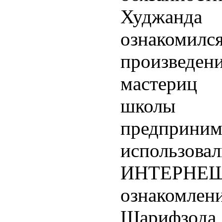
Худжанд
ознаком
произведени
мастериц 
школ
предприн
использов
ИНТЕР
ознакомле
Шарифзод