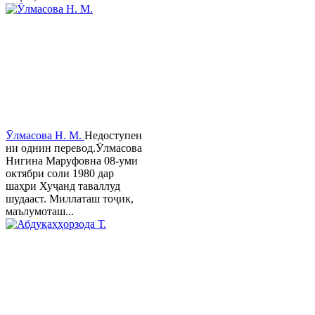
Ӯлмасова Н. М.
Недоступен
ни однин перевод.Ӯлмасова
Нигина Маруфовна 08-уми
октябри соли 1980 дар
шаҳри Хуҷанд таваллуд
шудааст. Миллаташ тоҷик,
маълумоташ...