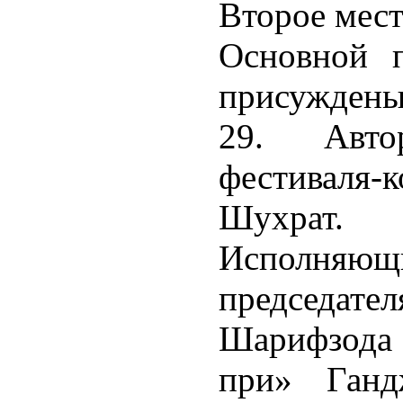
Второе мест
Основной 
присуждены
29. Авт
фестиваля-
Шухрат.
Исполня
председ
Шарифзода 
при» Ганд