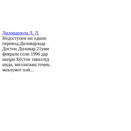
Диловарзода Д. Д.
Недоступен ни однин
перевод.Диловарзода
Достон Диловар 21уми
феврали соли 1996 дар
шаҳри Бӯстон таваллуд
шуда, миллатааш тоҷик,
маълумот олӣ...