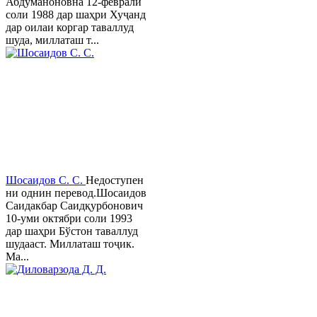
Абдуманоновна 12-феврали
соли 1988 дар шаҳри Хуҷанд
дар оилаи коргар таваллуд
шуда, миллаташ т...
Шосаидов С. С.
Недоступен
ни однин перевод.Шосаидов
Саидакбар Саидқурбонович
10-уми октябри соли 1993
дар шаҳри Бўстон таваллуд
шудааст. Миллаташ тоҷик.
Ма...