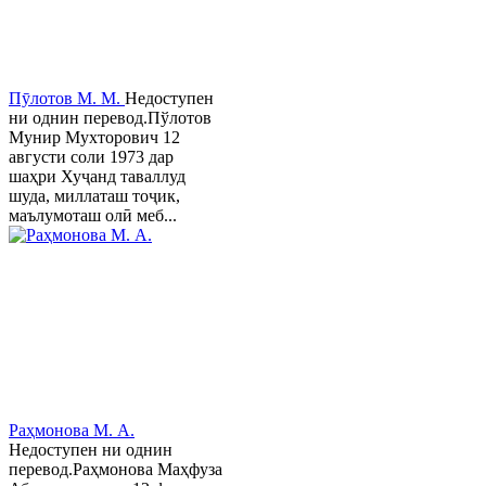
Пӯлотов М. М.
Недоступен
ни однин перевод.Пўлотов
Мунир Мухторович 12
августи соли 1973 дар
шаҳри Хуҷанд таваллуд
шуда, миллаташ тоҷик,
маълумоташ олӣ меб...
Раҳмонова М. А.
Недоступен ни однин
перевод.Раҳмонова Маҳфуза