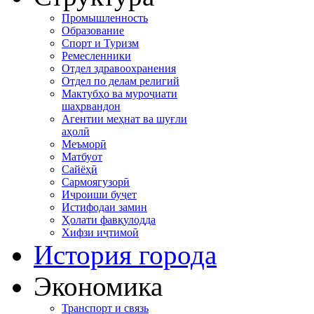
Промышленность
Образование
Спорт и Туризм
Ремесленники
Отдел здравоохранения
Отдел по делам религий
Мактубҳо ва муроҷиати
шаҳрвандон
Агентии меҳнат ва шуғли
аҳолӣ
Меъморӣ
Матбуот
Сайёҳӣ
Сармоягузорӣ
Иҷроиши буҷет
Истифодаи замин
Ҳолати фавқулодда
Хифзи иҷтимоӣ
История города
Экономика
Транспорт и связь