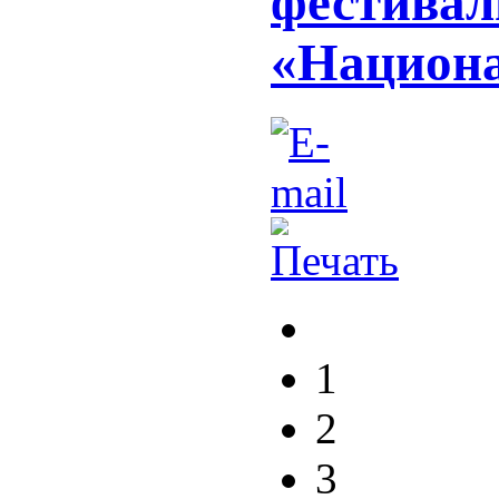
фестивал
«Национа
1
2
3