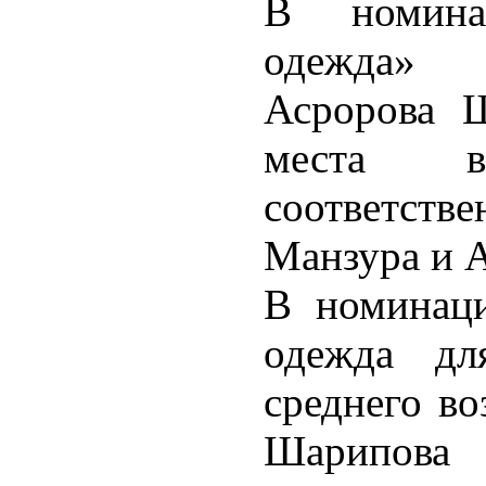
В номина
одежда» 
Асророва Ш
места 
соответст
Манзура и 
В номинаци
одежда д
среднего во
Шарипова