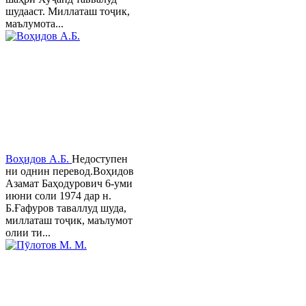
шудааст. Миллаташ тоҷик,
маълумота...
Воҳидов А.Б.
Недоступен
ни однин перевод.Воҳидов
Азамат Баҳодурович 6-уми
июни соли 1974 дар н.
Б.Ғафуров таваллуд шуда,
миллаташ тоҷик, маълумот
олии ти...