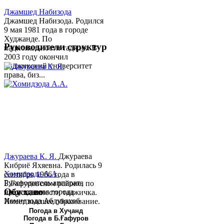
Джамшед Набизода
Джамшед Набизода. Родился
9 мая 1981 года в городе
Худжанде. По
Руководители структур
национальности таджик. В
2003 году окончил
Таджикский университет
права, биз...
Джураева К. Я.
Джураева
Кибриё Яхяевна. Родилась 9
Хомидзода А.А.
сентября 1966 года в
Руководитель аппарата
Б.Гафуровском районе, по
Обу хаво
председателя города
национальности таджичка.
Хомидзода Абдувахоб
Имеет высшее образование.
Абдумаджид родился 8
В 1997 ...
Погода в Хуҷанд
Погода в Б.Ғафуров
июня 1978 года в городе