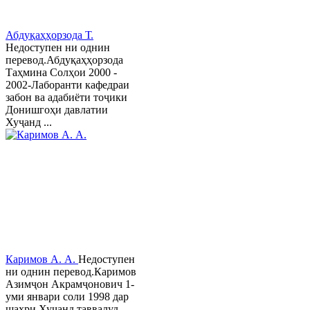
Абдуқаҳҳорзода Т.
Недоступен ни однин
перевод.Абдуқаҳҳорзода
Таҳмина Солҳои 2000 -
2002-Лаборанти кафедраи
забон ва адабиёти тоҷики
Донишгоҳи давлатии
Хуҷанд ...
Каримов А. А.
Недоступен
ни однин перевод.Каримов
Азимҷон Акрамҷонович 1-
уми январи соли 1998 дар
шаҳри Хуҷанд таввалуд