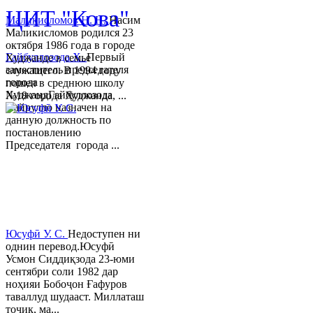
ЦИТ "Кова"
Маликисломов Н. Н.
Насим
Маликисломов родился 23
октября 1986 года в городе
Гайбуллозода Х.
Первый
Худжанде в семье
заместитель председателя
служащего. В 1994 году
города
пошел в среднюю школу
ХуджандГайбуллозода
№18 города Худжанда, ...
Хайрулло назначен на
данную должность по
постановлению
Председателя города ...
Юсуфӣ У. C.
Недоступен ни
однин перевод.Юсуфӣ
Усмон Сиддиқзода 23-юми
сентябри соли 1982 дар
ноҳияи Бобоҷон Ғафуров
таваллуд шудааст. Миллаташ
тоҷик, ма...