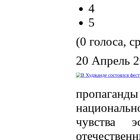
4
5
(0 голоса, с
20 Апрель 
пропаган
националь
чувства э
отечестве