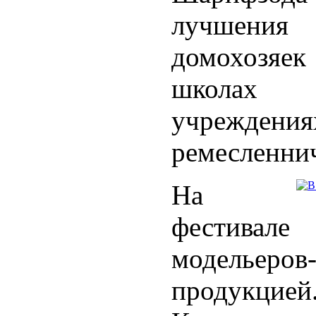
лучшения 
домохозяек
школах 
учреждения
ремесленнич
На
фестивал
модельеро
продукцией