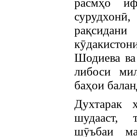
расмҳо иф
сурудхон
рақсида
кӯдакисто
Шодиева ва
либоси ми
баҳои балан
Духтарак 
шудааст, 
шӯъбаи м