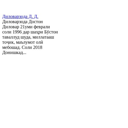
Диловарзода Д. Д.
Диловарзода Достон
Диловар 21уми феврали
соли 1996 дар шаҳри Бӯстон
таваллуд шуда, миллатааш
тоҷик, маълумот олӣ
мебошад. Соли 2018
Донишкад...