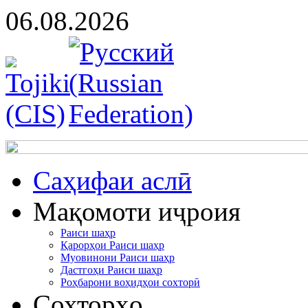
06.08.2026
Cаҳифаи аслӣ
Мақомоти иҷроия
Раиси шаҳр
Қарорҳои Раиси шаҳр
Муовинони Раиси шаҳр
Дастгоҳи Раиси шаҳр
Роҳбарони воҳидҳои сохторӣ
Сохторҳо