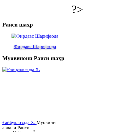
?>
Раиси шаҳр
Фирдавс Шарифзода
Муовинони Раиси шаҳр
Ғайбуллозода Х.
Муовини
аввали Раиси