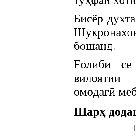
Бисёр духта
Шукронахон
бошанд.
Fолиби се
вилоятии
омодагӣ ме
Шарҳ дода