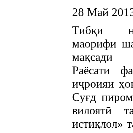
28 Май 201
Тибқи н
маорифи ша
мақсади 
Раёсати ф
иҷроияи ҳо
Суғд пиром
вилоятӣ т
истиқлол» т