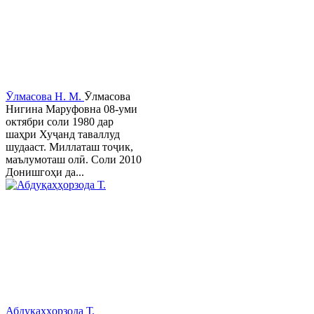
Ӯлмасова Н. М.
Ӯлмасова
Нигина Маруфовна 08-уми
октябри соли 1980 дар
шаҳри Хуҷанд таваллуд
шудааст. Миллаташ тоҷик,
маълумоташ олӣ. Соли 2010
Донишгоҳи да...
Абдуқаҳҳорзода Т.