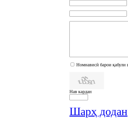
Номнависӣ барои қабули 
Нав кардан
Шарҳ додан