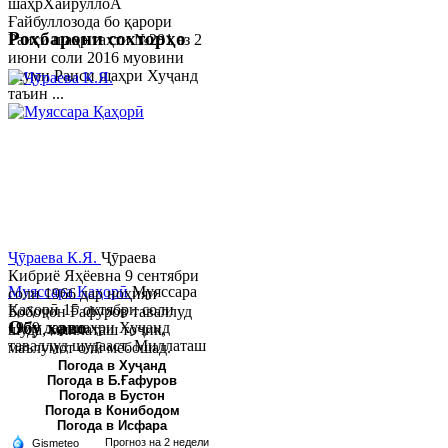
шаҳрХайруллоÂ
Ғайбуллозода бо қарори
Роҳбарони сохторҳо
Раиси шаҳр таҳти №281 аз 2
июни соли 2016 муовини
якуми Раиси шаҳри Хуҷанд
таъин ...
Ҷӯраева К.Я.
Ҷӯраева
Кибриё Яҳёевна 9 сентябри
Муяссара Қаҳорӣ
Муяссара
соли 1966 дар ноҳияи
Қаҳорӣ 15 октябри соли
Бобоҷон Ғафуров таваллуд
Обу хаво
1979 дар шаҳри Хуҷанд
шуда, миллаташ тоҷик,
таваллуд шудааст. Миллаташ
маълумот олӣ мебошад.
тоҷик. Маълумот олӣ. Соли
Соли 1997 Донишг...
Погода в Хуҷанд
Погода в Б.Ғафуров
2002 Донишгоҳи давлатии
Погода в Бустон
Хуҷанд ба...
Погода в Конибодом
Погода в Исфара