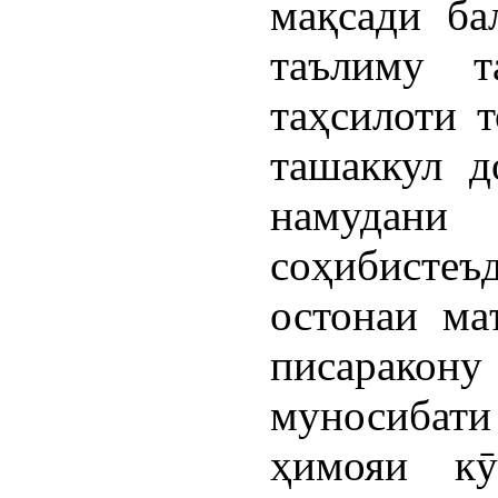
мақсади ба
таълиму т
таҳсилоти т
ташаккул д
намудани
соҳибисте
остонаи ма
писарако
муносиба
ҳимояи кӯ