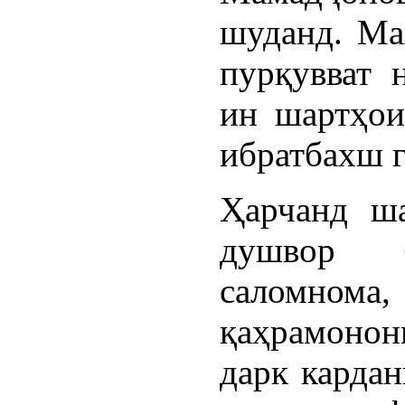
шуданд. Ма
пурқувват 
ин шартҳои
ибратбахш 
Ҳарчанд ша
душвор 
саломном
қаҳрамонон
дарк кардан