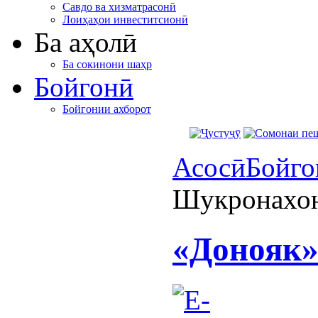
Савдо ва хизматрасонӣ
Лоиҳаҳои инвеститсионӣ
Ба аҳолӣ
Ба сокинони шаҳр
Бойгонӣ
Бойгонии ахборот
Асосӣ
Бойго
Шукронахо
«Донояк»