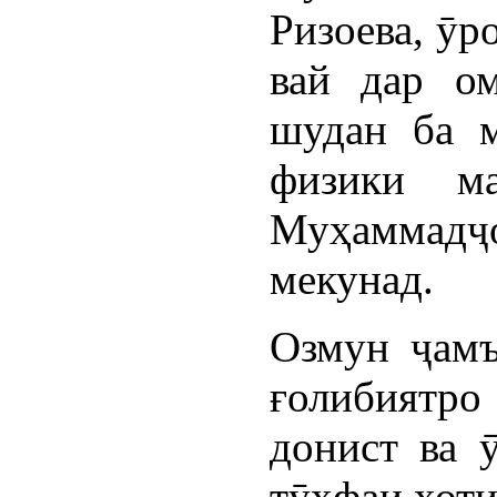
Ризоева, ӯр
вай дар о
шудан ба м
физики ма
Муҳаммад
мекунад.
Озмун ҷамъ
ғолибиятро
донист ва 
тӯҳфаи хоти