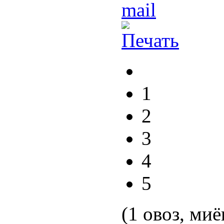
1
2
3
4
5
(1 овоз, миё