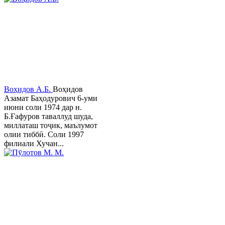
Воҳидов А.Б.
Воҳидов
Азамат Баҳодурович 6-уми
июни соли 1974 дар н.
Б.Ғафуров таваллуд шуда,
миллаташ тоҷик, маълумот
олии тиббӣ. Соли 1997
филиали Хучан...