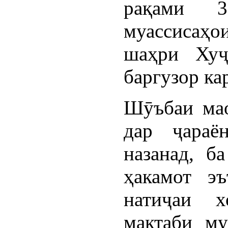
рақами 3
муассисаҳо
шаҳри Хуҷ
баргузор ка
Шӯъбаи мао
дар ҷараё
назанад, б
ҳакамот э
натиҷаи х
мактаби му