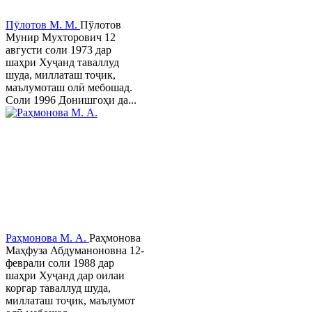
Пӯлотов М. М.
Пўлотов
Мунир Мухторович 12
августи соли 1973 дар
шаҳри Хуҷанд таваллуд
шуда, миллаташ тоҷик,
маълумоташ олӣ мебошад.
Соли 1996 Донишгоҳи да...
Раҳмонова М. А.
Раҳмонова
Маҳфуза Абдуманоновна 12-
феврали соли 1988 дар
шаҳри Хуҷанд дар оилаи
коргар таваллуд шуда,
миллаташ тоҷик, маълумот