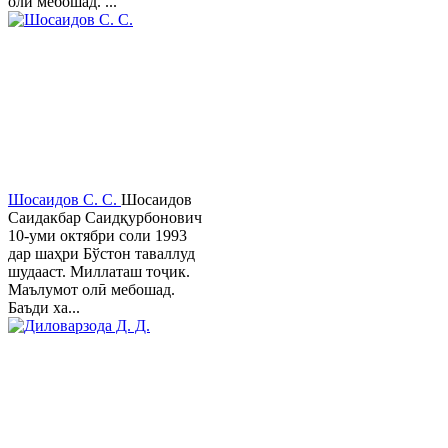
олӣ мебошад. ...
Шосаидов С. С.
Шосаидов
Саидакбар Саидқурбонович
10-уми октябри соли 1993
дар шаҳри Бўстон таваллуд
шудааст. Миллаташ тоҷик.
Маълумот олӣ мебошад.
Баъди ха...