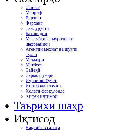
Саноат
Маориф
Варзиш
Фарҳанг
Тандурустӣ
Бахши дин
Мактубҳо ва муроҷиати
шаҳрвандон
Агентии меҳнат ва шуғли
аҳолӣ
Меъморӣ
Матбуот
Сайёҳӣ
Сармоягузорӣ
Иҷроиши буҷет
Истифодаи замин
Ҳолати фавқулодда
Хифзи иҷтимоӣ
Таърихи шаҳр
Иқтисод
Нақлиёт ва алоқа