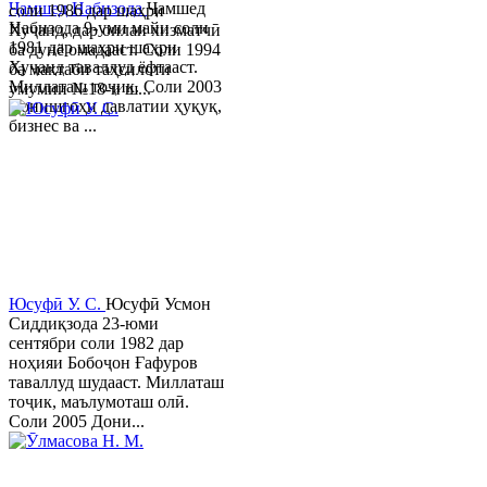
Ҷамшед Набизода
Ҷамшед
соли 1986 дар шаҳри
Набизода 9-уми майи соли
Хуҷанд, дар оилаи хизматчӣ
1981 дар шаҳри шаҳри
ба дунё омадааст. Соли 1994
Хуҷанд таваллуд ёфтааст.
ба мактаби таҳсилоти
Миллаташ тоҷик. Соли 2003
умумии №18-и ш...
Донишгоҳи давлатии ҳуқуқ,
бизнес ва ...
Юсуфӣ У. C.
Юсуфӣ Усмон
Сиддиқзода 23-юми
сентябри соли 1982 дар
ноҳияи Бобоҷон Ғафуров
таваллуд шудааст. Миллаташ
тоҷик, маълумоташ олӣ.
Соли 2005 Дони...