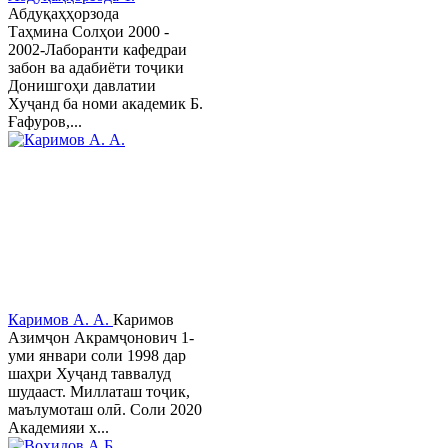
Абдуқаҳҳорзода
Таҳмина Солҳои 2000 -
2002-Лаборанти кафедраи
забон ва адабиёти тоҷики
Донишгоҳи давлатии
Хуҷанд ба номи академик Б.
Ғафуров,...
Каримов А. А.
Каримов
Азимҷон Акрамҷонович 1-
уми январи соли 1998 дар
шаҳри Хуҷанд таввалуд
шудааст. Миллаташ тоҷик,
маълумоташ олӣ. Соли 2020
Академияи х...