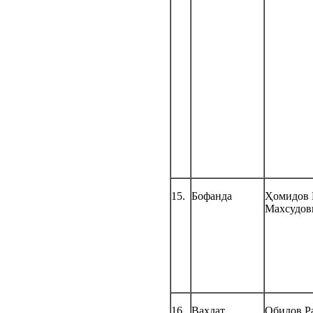
15.
Бофанда
Ҳомидов 
Махсудов
16.
Ваҳдат
Обидов Р