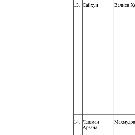
13.
Сайҳун
Валиев Ҳ
14.
Чашмаи
Маҳмудо
Арзана