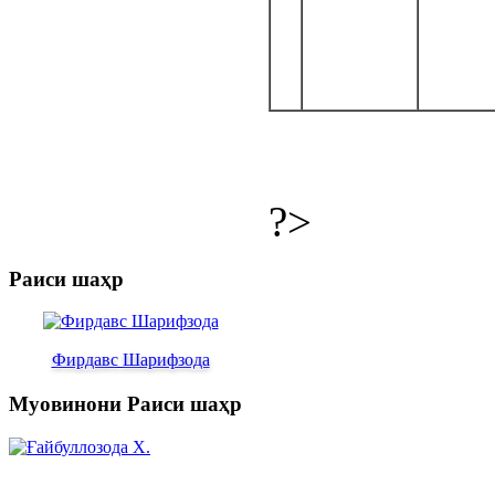
?>
Раиси шаҳр
Фирдавс Шарифзода
Муовинони Раиси шаҳр