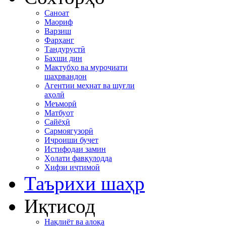
Саноат
Маориф
Варзиш
Фарҳанг
Тандурустӣ
Бахши дин
Мактубҳо ва муроҷиати
шаҳрвандон
Агентии меҳнат ва шуғли
аҳолӣ
Меъморӣ
Матбуот
Сайёҳӣ
Сармоягузорӣ
Иҷроиши буҷет
Истифодаи замин
Ҳолати фавқулодда
Хифзи иҷтимоӣ
Таърихи шаҳр
Иқтисод
Нақлиёт ва алоқа