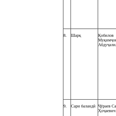
8.
Шарқ
Қобилов
Муқимҷо
Абдуҷали
9.
Сари баландӣ
Ҷӯраев С
Ҳоҷаевич