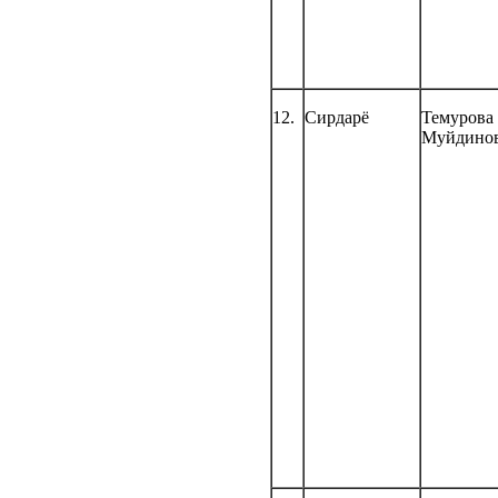
12.
Сирдарё
Темурова
Муйдино