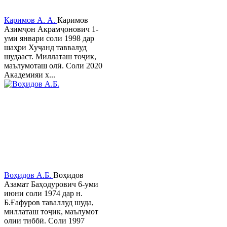
Каримов А. А.
Каримов
Азимҷон Акрамҷонович 1-
уми январи соли 1998 дар
шаҳри Хуҷанд таввалуд
шудааст. Миллаташ тоҷик,
маълумоташ олӣ. Соли 2020
Академияи х...
Воҳидов А.Б.
Воҳидов
Азамат Баҳодурович 6-уми
июни соли 1974 дар н.
Б.Ғафуров таваллуд шуда,
миллаташ тоҷик, маълумот
олии тиббӣ. Соли 1997