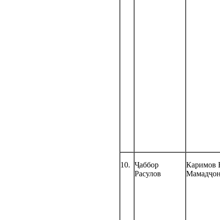
10.
Ҷаббор
Каримов 
Расулов
Мамадҷо