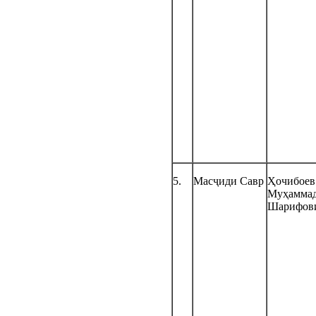
5.
Масҷиди Савр
Ҳочибоев
Муҳамма
Шарифов