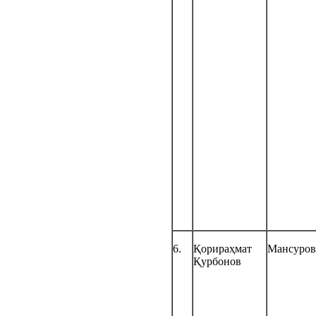
6.
Қорираҳмат
Мансуров
Қурбонов