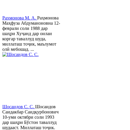
Раҳмонова М. А.
Раҳмонова
Маҳфуза Абдуманоновна 12-
феврали соли 1988 дар
шаҳри Хуҷанд дар оилаи
коргар таваллуд шуда,
миллаташ тоҷик, маълумот
олӣ мебошад. ...
Шосаидов С. С.
Шосаидов
Саидакбар Саидқурбонович
10-уми октябри соли 1993
дар шаҳри Бўстон таваллуд
шудааст. Миллаташ тоҷик.