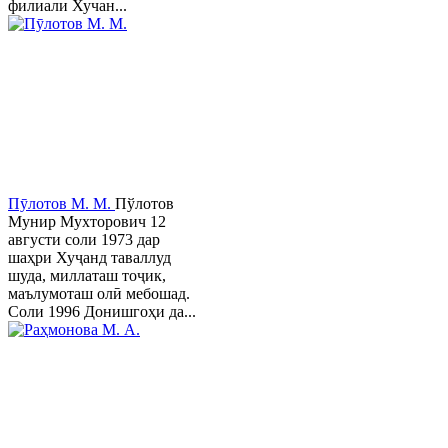
филиали Хучан...
Пӯлотов М. М.
Пўлотов
Мунир Мухторович 12
августи соли 1973 дар
шаҳри Хуҷанд таваллуд
шуда, миллаташ тоҷик,
маълумоташ олӣ мебошад.
Соли 1996 Донишгоҳи да...