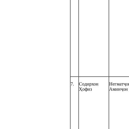
7.
Содирхон
Негматҷо
Ҳофиз
Аминҷон