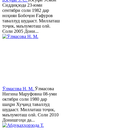
Сиддиқзода 23-юми
сентябри соли 1982 дар
ноҳияи Бобоҷон Ғафуров
таваллуд шудааст. Миллаташ
тоҷик, маълумоташ олӣ.
Соли 2005 Дони...
Ӯлмасова Н. М.
Ӯлмасова
Нигина Маруфовна 08-уми
октябри соли 1980 дар
шаҳри Хуҷанд таваллуд
шудааст. Миллаташ тоҷик,
маълумоташ олӣ. Соли 2010
Донишгоҳи да...