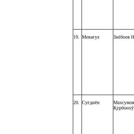
19.
Мевағул
Зиёбоев 
20.
Суғдиён
Махсумо
Қурбонхӯ