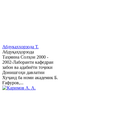
Абдуқаҳҳорзода Т.
Абдуқаҳҳорзода
Таҳмина Солҳои 2000 -
2002-Лаборанти кафедраи
забон ва адабиёти тоҷики
Донишгоҳи давлатии
Хуҷанд ба номи академик Б.
Ғафуров,...