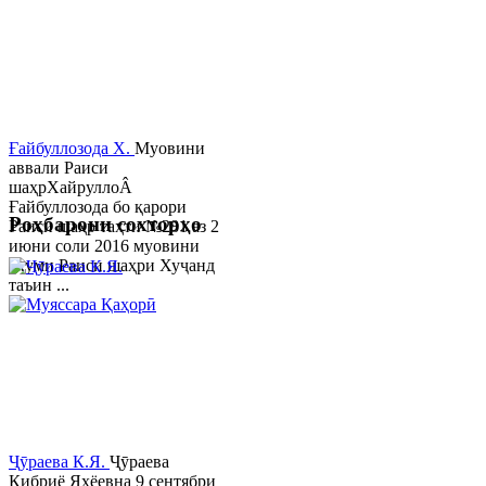
Ғайбуллозода Х.
Муовини
аввали Раиси
шаҳрХайруллоÂ
Ғайбуллозода бо қарори
Роҳбарони сохторҳо
Раиси шаҳр таҳти №281 аз 2
июни соли 2016 муовини
якуми Раиси шаҳри Хуҷанд
таъин ...
Ҷӯраева К.Я.
Ҷӯраева
Кибриё Яҳёевна 9 сентябри