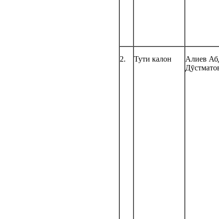
2.
Тути калон
Алиев Аб
Дӯстмато