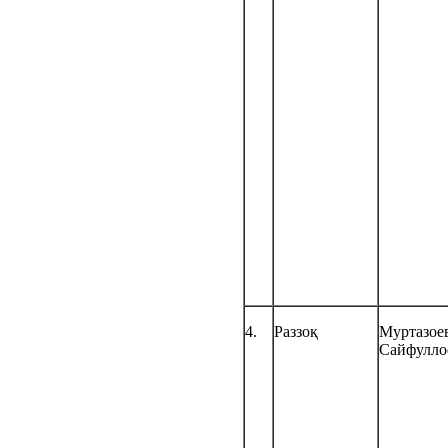
4.
Раззоқ
Муртазое
Сайфулло