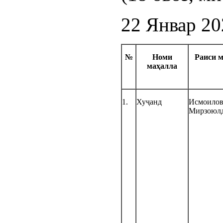
22 Январ 20
№
Номи
Раиси
м
ма
ҳ
алла
1.
Хуҷанд
Исмоилов
Мирзоюл