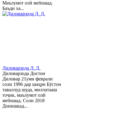
Маълумот олӣ мебошад.
Баъди ха...
Диловарзода Д. Д.
Диловарзода Достон
Диловар 21уми феврали
соли 1996 дар шаҳри Бӯстон
таваллуд шуда, миллатааш
тоҷик, маълумот олӣ
мебошад. Соли 2018
Донишкад...