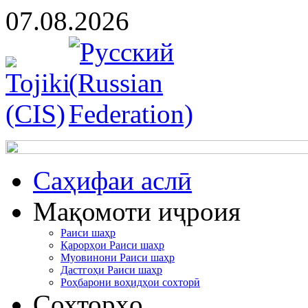
07.08.2026
Cаҳифаи аслӣ
Мақомоти иҷроия
Раиси шаҳр
Қарорҳои Раиси шаҳр
Муовинони Раиси шаҳр
Дастгоҳи Раиси шаҳр
Роҳбарони воҳидҳои сохторӣ
Сохторҳо