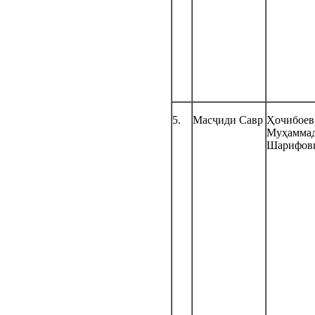
5.
Масҷиди Савр
Ҳочибоев
Муҳамма
Шарифов