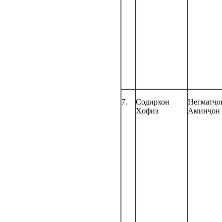
7.
Содирхон
Негматҷо
Ҳофиз
Аминҷон