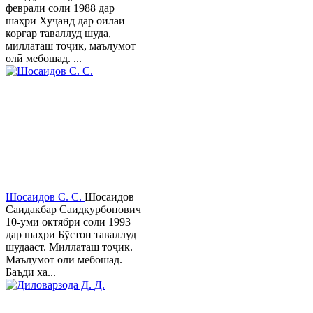
феврали соли 1988 дар
шаҳри Хуҷанд дар оилаи
коргар таваллуд шуда,
миллаташ тоҷик, маълумот
олӣ мебошад. ...
Шосаидов С. С.
Шосаидов
Саидакбар Саидқурбонович
10-уми октябри соли 1993
дар шаҳри Бўстон таваллуд
шудааст. Миллаташ тоҷик.
Маълумот олӣ мебошад.
Баъди ха...