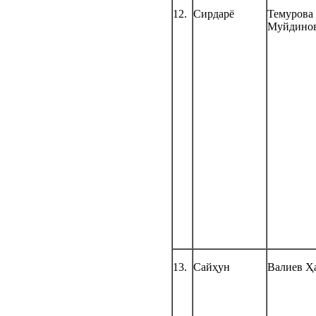
12.
Сирдарё
Темурова
Муйдино
13.
Сайҳун
Валиев Ҳ