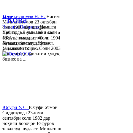
© 2013-2023 Таҳиягар ва дас
"Кова"
Маликисломов Н. Н.
Насим
Маликисломов 23 октябри
Ҷамшед Набизода
Ҷамшед
соли 1986 дар шаҳри
Набизода 9-уми майи соли
Хуҷанд, дар оилаи хизматчӣ
1981 дар шаҳри шаҳри
ба дунё омадааст. Соли 1994
Хуҷанд таваллуд ёфтааст.
ба мактаби таҳсилоти
Миллаташ тоҷик. Соли 2003
умумии №18-и ш...
Донишгоҳи давлатии ҳуқуқ,
бизнес ва ...
Юсуфӣ У. C.
Юсуфӣ Усмон
Сиддиқзода 23-юми
сентябри соли 1982 дар
ноҳияи Бобоҷон Ғафуров
таваллуд шудааст. Миллаташ