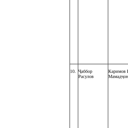
10.
Ҷаббор
Каримов 
Расулов
Мамадҷо