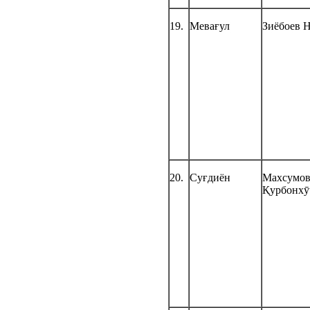
19.
Мевағул
Зиёбоев 
20.
Суғдиён
Махсумо
Қурбонхӯ