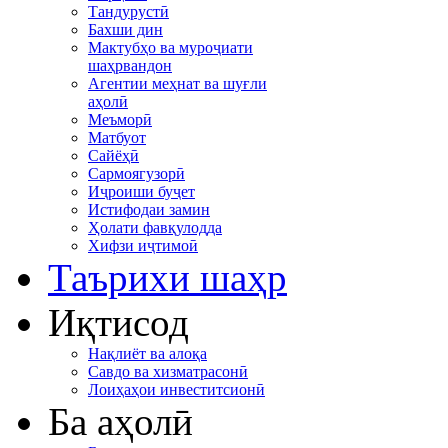
Тандурустӣ
Бахши дин
Мактубҳо ва муроҷиати
шаҳрвандон
Агентии меҳнат ва шуғли
аҳолӣ
Меъморӣ
Матбуот
Сайёҳӣ
Сармоягузорӣ
Иҷроиши буҷет
Истифодаи замин
Ҳолати фавқулодда
Хифзи иҷтимоӣ
Таърихи шаҳр
Иқтисод
Нақлиёт ва алоқа
Савдо ва хизматрасонӣ
Лоиҳаҳои инвеститсионӣ
Ба аҳолӣ