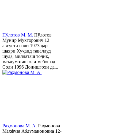
Пӯлотов М. М.
Пўлотов
Мунир Мухторович 12
августи соли 1973 дар
шаҳри Хуҷанд таваллуд
шуда, миллаташ тоҷик,
маълумоташ олӣ мебошад.
Соли 1996 Донишгоҳи да...
Раҳмонова М. А.
Раҳмонова
Маҳфуза Абдуманоновна 12-