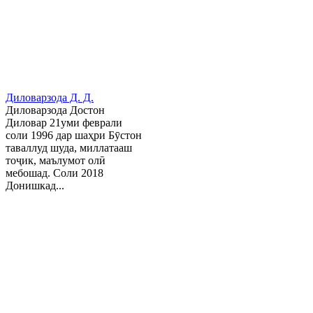
Диловарзода Д. Д.
Диловарзода Достон
Диловар 21уми феврали
соли 1996 дар шаҳри Бӯстон
таваллуд шуда, миллатааш
тоҷик, маълумот олӣ
мебошад. Соли 2018
Донишкад...