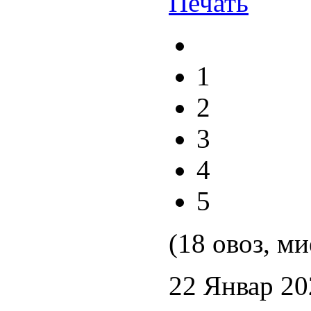
1
2
3
4
5
(18 овоз, ми
22 Январ 20