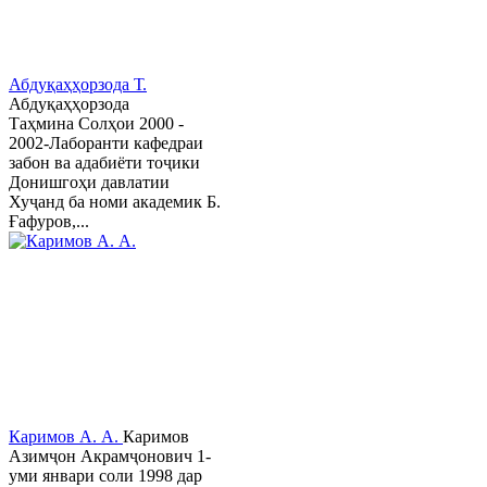
Абдуқаҳҳорзода Т.
Абдуқаҳҳорзода
Таҳмина Солҳои 2000 -
2002-Лаборанти кафедраи
забон ва адабиёти тоҷики
Донишгоҳи давлатии
Хуҷанд ба номи академик Б.
Ғафуров,...
Каримов А. А.
Каримов
Азимҷон Акрамҷонович 1-
уми январи соли 1998 дар