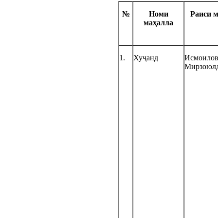
№
Номи
Раиси
м
ма
ҳ
алла
1.
Хуҷанд
Исмоилов
Мирзоюл