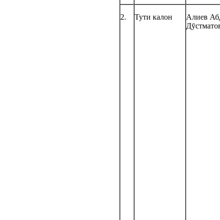
2.
Тути калон
Алиев Аб
Дӯстмато