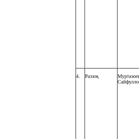
4.
Раззоқ
Муртазое
Сайфулло