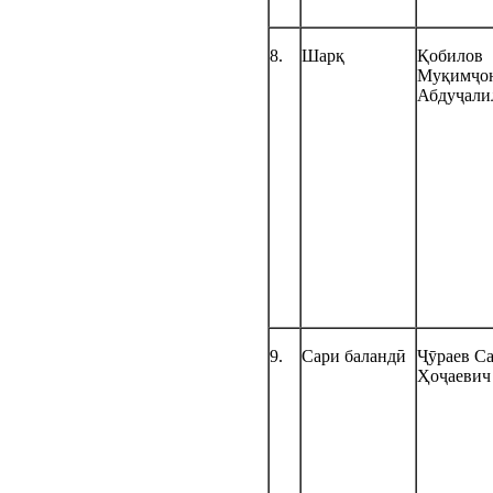
8.
Шарқ
Қобилов
Муқимҷо
Абдуҷали
9.
Сари баландӣ
Ҷӯраев С
Ҳоҷаевич