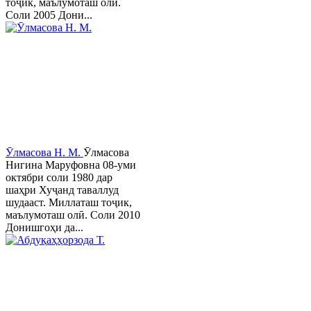
тоҷик, маълумоташ олӣ.
Соли 2005 Дони...
Ӯлмасова Н. М.
Ӯлмасова
Нигина Маруфовна 08-уми
октябри соли 1980 дар
шаҳри Хуҷанд таваллуд
шудааст. Миллаташ тоҷик,
маълумоташ олӣ. Соли 2010
Донишгоҳи да...