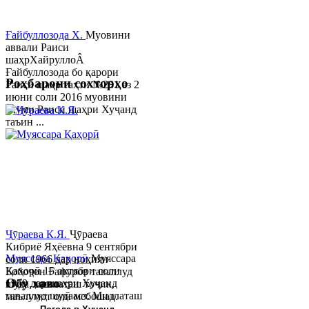
Ғайбуллозода Х.
Муовини
аввали Раиси
шаҳрХайруллоÂ
Ғайбуллозода бо қарори
Роҳбарони сохторҳо
Раиси шаҳр таҳти №281 аз 2
июни соли 2016 муовини
якуми Раиси шаҳри Хуҷанд
таъин ...
Ҷӯраева К.Я.
Ҷӯраева
Кибриё Яҳёевна 9 сентябри
Муяссара Қаҳорӣ
Муяссара
соли 1966 дар ноҳияи
Қаҳорӣ 15 октябри соли
Бобоҷон Ғафуров таваллуд
Обу хаво
1979 дар шаҳри Хуҷанд
шуда, миллаташ тоҷик,
таваллуд шудааст. Миллаташ
маълумот олӣ мебошад.
тоҷик. Маълумот олӣ. Соли
Соли 1997 Донишг...