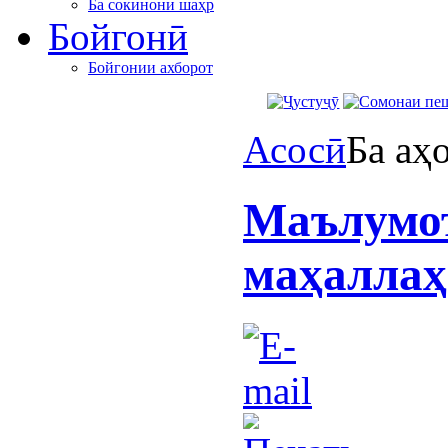
Ба сокинони шаҳр
Бойгонӣ
Бойгонии ахборот
Асосӣ
Ба аҳ
Маълумо
маҳаллаҳ