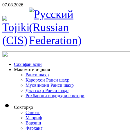
07.08.2026
Cаҳифаи аслӣ
Мақомоти иҷроия
Раиси шаҳр
Қарорҳои Раиси шаҳр
Муовинони Раиси шаҳр
Дастгоҳи Раиси шаҳр
Роҳбарони воҳидҳои сохторӣ
Сохторҳо
Саноат
Маориф
Варзиш
Фарҳанг