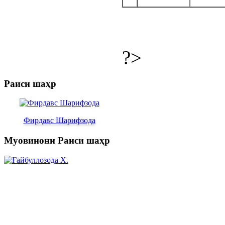
?>
Раиси шаҳр
Фирдавс Шарифзода
Муовинони Раиси шаҳр