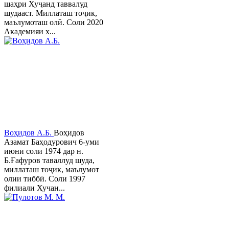
шаҳри Хуҷанд таввалуд
шудааст. Миллаташ тоҷик,
маълумоташ олӣ. Соли 2020
Академияи х...
Воҳидов А.Б.
Воҳидов
Азамат Баҳодурович 6-уми
июни соли 1974 дар н.
Б.Ғафуров таваллуд шуда,
миллаташ тоҷик, маълумот
олии тиббӣ. Соли 1997
филиали Хучан...