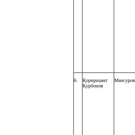
6.
Қорираҳмат
Мансуров
Қурбонов