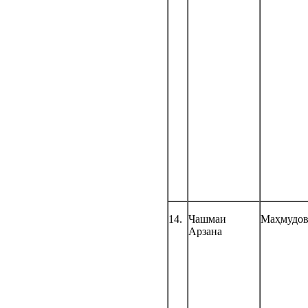
14.
Чашмаи
Маҳмудо
Арзана