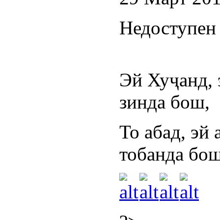
Недоступен 
Эй Хуҷанд,
зинда бош,
То абад, эй
тобанда бош