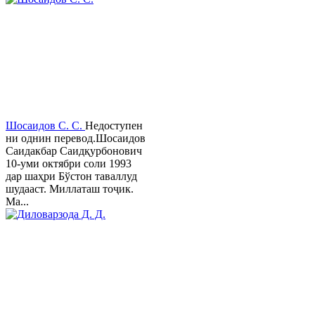
Шосаидов С. С.
Недоступен
ни однин перевод.Шосаидов
Саидакбар Саидқурбонович
10-уми октябри соли 1993
дар шаҳри Бўстон таваллуд
шудааст. Миллаташ тоҷик.
Ма...