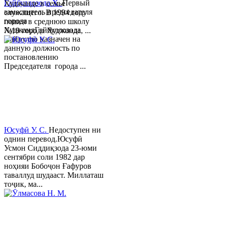
Гайбуллозода Х.
Первый
Худжанде в семье
заместитель председателя
служащего. В 1994 году
города
пошел в среднюю школу
ХуджандГайбуллозода
№18 города Худжанда, ...
Хайрулло назначен на
данную должность по
постановлению
Председателя города ...
Юсуфӣ У. C.
Недоступен ни
однин перевод.Юсуфӣ
Усмон Сиддиқзода 23-юми
сентябри соли 1982 дар
ноҳияи Бобоҷон Ғафуров
таваллуд шудааст. Миллаташ
тоҷик, ма...