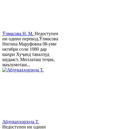
Ӯлмасова Н. М.
Недоступен
ни однин перевод.Ӯлмасова
Нигина Маруфовна 08-уми
октябри соли 1980 дар
шаҳри Хуҷанд таваллуд
шудааст. Миллаташ тоҷик,
маълумоташ...
Абдуқаҳҳорзода Т.
Недоступен ни однин