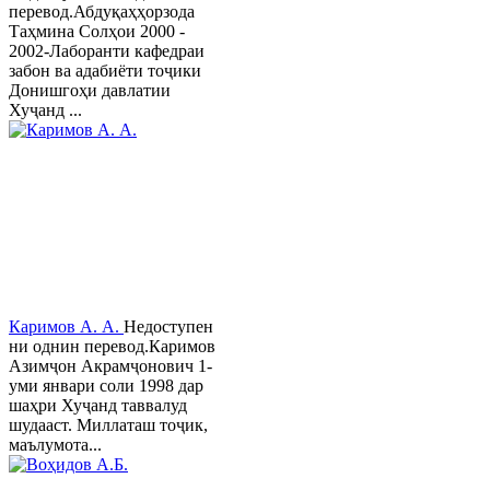
перевод.Абдуқаҳҳорзода
Таҳмина Солҳои 2000 -
2002-Лаборанти кафедраи
забон ва адабиёти тоҷики
Донишгоҳи давлатии
Хуҷанд ...
Каримов А. А.
Недоступен
ни однин перевод.Каримов
Азимҷон Акрамҷонович 1-
уми январи соли 1998 дар
шаҳри Хуҷанд таввалуд
шудааст. Миллаташ тоҷик,
маълумота...