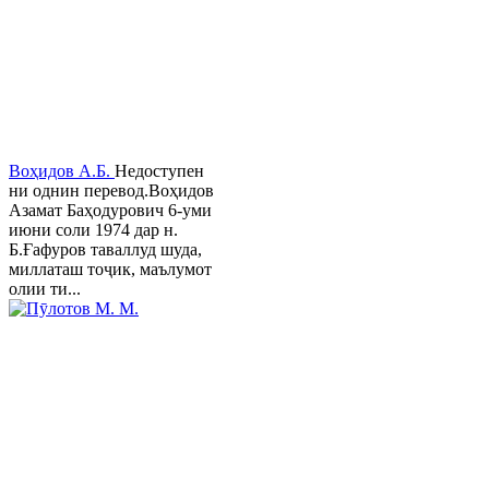
Воҳидов А.Б.
Недоступен
ни однин перевод.Воҳидов
Азамат Баҳодурович 6-уми
июни соли 1974 дар н.
Б.Ғафуров таваллуд шуда,
миллаташ тоҷик, маълумот
олии ти...