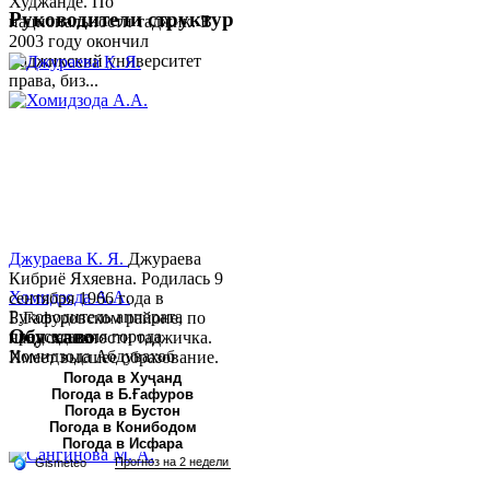
Худжанде. По
Руководители структур
национальности таджик. В
2003 году окончил
Таджикский университет
права, биз...
Джураева К. Я.
Джураева
Кибриё Яхяевна. Родилась 9
Хомидзода А.А.
сентября 1966 года в
Руководитель аппарата
Б.Гафуровском районе, по
Обу хаво
председателя города
национальности таджичка.
Хомидзода Абдувахоб
Имеет высшее образование.
Абдумаджид родился 8
В 1997 ...
Погода в Хуҷанд
Погода в Б.Ғафуров
июня 1978 года в городе
Погода в Бустон
Худжанде. По
Погода в Конибодом
национальности...
Погода в Исфара