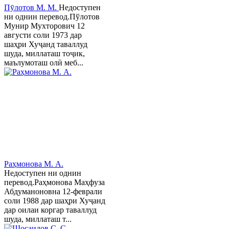
Пӯлотов М. М.
Недоступен
ни однин перевод.Пўлотов
Мунир Мухторович 12
августи соли 1973 дар
шаҳри Хуҷанд таваллуд
шуда, миллаташ тоҷик,
маълумоташ олӣ меб...
Раҳмонова М. А.
Недоступен ни однин
перевод.Раҳмонова Маҳфуза
Абдуманоновна 12-феврали
соли 1988 дар шаҳри Хуҷанд
дар оилаи коргар таваллуд
шуда, миллаташ т...