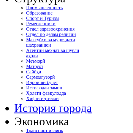
Промышленность
Образование
Спорт и Туризм
Ремесленники
Отдел здравоохранения
Отдел по делам религий
Мактубҳо ва муроҷиати
шаҳрвандон
Агентии меҳнат ва шуғли
аҳолӣ
Меъморӣ
Матбуот
Сайёҳӣ
Сармоягузорӣ
Иҷроиши буҷет
Истифодаи замин
Ҳолати фавқулодда
Хифзи иҷтимоӣ
История города
Экономика
Транспорт и связь