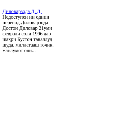
Диловарзода Д. Д.
Недоступен ни однин
перевод.Диловарзода
Достон Диловар 21уми
феврали соли 1996 дар
шаҳри Бӯстон таваллуд
шуда, миллатааш тоҷик,
маълумот олӣ...