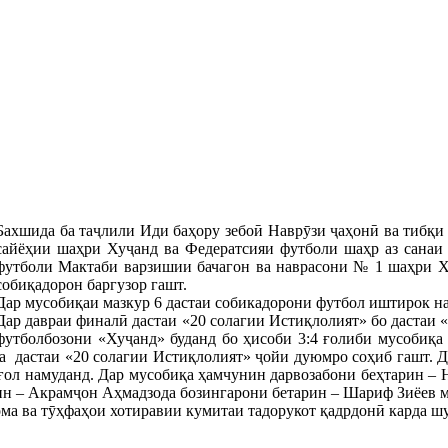
Бахшида ба таҷлили Иди баҳору зебоӣ Наврӯзи ҷаҳонӣ ва тибқи
сайёҳии шаҳри Хуҷанд ва Федератсияи футболи шаҳр аз санаи 
футболи Мактаби варзишии бачагон ва наврасони № 1 шаҳри Х
собиқадорон баргузор гашт.
Дар мусобиқаи мазкур 6 дастаи собикадорони футбол иштирок н
Дар давраи финалӣ дастаи «20 солагии Истиқлолият» бо дастаи
футболбозони «Хуҷанд» буданд бо ҳисоби 3:4 ғолиби мусобиқа 
 дастаи «20 солагии Истиқлолият» ҷойи дуюмро соҳиб гашт. Да
ғол намуданд. Дар мусобиқа ҳамчунин дарвозабони беҳтарин – 
н – Акрамҷон Аҳмадзода бозингарони бетарин – Шариф Зиёев м
ма ва тӯҳфаҳои хотиравии кумитаи тадорукот қадрдонӣ карда ш