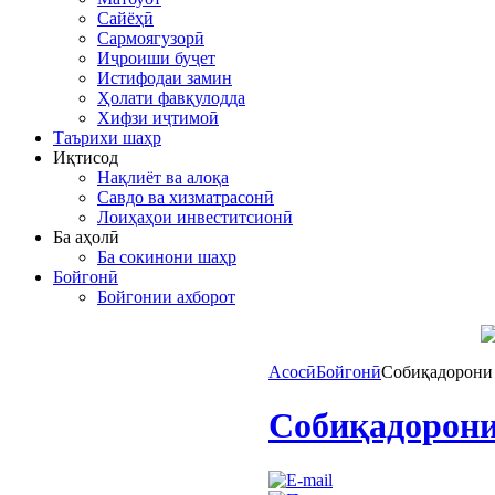
Сайёҳӣ
Сармоягузорӣ
Иҷроиши буҷет
Истифодаи замин
Ҳолати фавқулодда
Хифзи иҷтимоӣ
Таърихи шаҳр
Иқтисод
Нақлиёт ва алоқа
Савдо ва хизматрасонӣ
Лоиҳаҳои инвеститсионӣ
Ба аҳолӣ
Ба сокинони шаҳр
Бойгонӣ
Бойгонии ахборот
Асосӣ
Бойгонӣ
Собиқадорони 
Собиқадорони