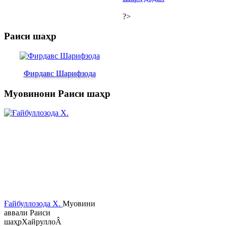
?>
Раиси шаҳр
Фирдавс Шарифзода
Муовинони Раиси шаҳр
Ғайбуллозода Х.
Муовини
аввали Раиси
шаҳрХайруллоÂ