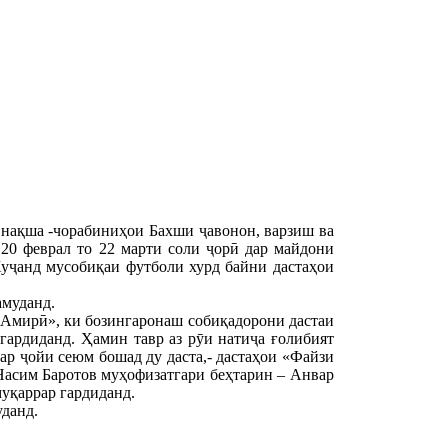
 нақша -чорабиниҳои Бахши ҷавонон, варзиш ва
20 феврал то 22 марти соли ҷорӣ дар майдони
уҷанд мусобиқаи футболи хурд байни дастаҳои
амуданд.
 «Амирӣ», ки бозингаронаш собиқадорони дастаи
гардиданд. Ҳамин тавр аз рӯи натиҷа ғолибият
р ҷойи сеюм бошад ду даста,- дастаҳои «Файзи
Насим Баротов муҳофизатгари беҳтарин – Анвар
уқаррар гардиданд.
уданд.