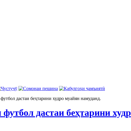
футбол дастаи беҳтарини худро муайян намуданд.
 футбол дастаи беҳтарини худр