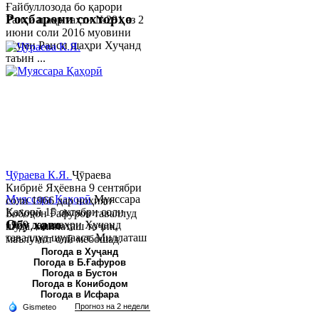
Ғайбуллозода бо қарори
Роҳбарони сохторҳо
Раиси шаҳр таҳти №281 аз 2
июни соли 2016 муовини
якуми Раиси шаҳри Хуҷанд
таъин ...
Ҷӯраева К.Я.
Ҷӯраева
Кибриё Яҳёевна 9 сентябри
Муяссара Қаҳорӣ
Муяссара
соли 1966 дар ноҳияи
Қаҳорӣ 15 октябри соли
Бобоҷон Ғафуров таваллуд
Обу хаво
1979 дар шаҳри Хуҷанд
шуда, миллаташ тоҷик,
таваллуд шудааст. Миллаташ
маълумот олӣ мебошад.
тоҷик. Маълумот олӣ. Соли
Соли 1997 Донишг...
Погода в Хуҷанд
Погода в Б.Ғафуров
2002 Донишгоҳи давлатии
Погода в Бустон
Хуҷанд ба...
Погода в Конибодом
Погода в Исфара