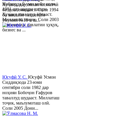
Набизода 9-уми майи соли
Хуҷанд, дар оилаи хизматчӣ
1981 дар шаҳри шаҳри
ба дунё омадааст. Соли 1994
Хуҷанд таваллуд ёфтааст.
ба мактаби таҳсилоти
Миллаташ тоҷик. Соли 2003
умумии №18-и ш...
Донишгоҳи давлатии ҳуқуқ,
бизнес ва ...
Юсуфӣ У. C.
Юсуфӣ Усмон
Сиддиқзода 23-юми
сентябри соли 1982 дар
ноҳияи Бобоҷон Ғафуров
таваллуд шудааст. Миллаташ
тоҷик, маълумоташ олӣ.
Соли 2005 Дони...