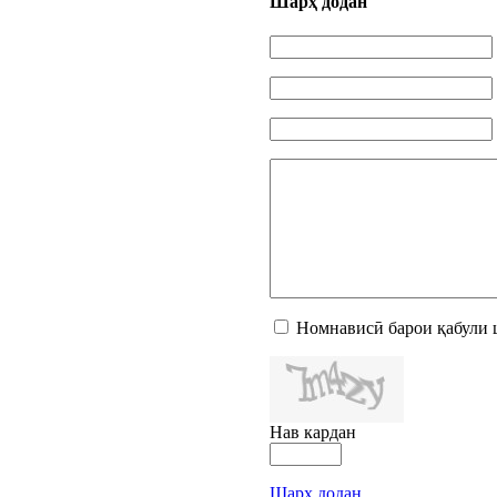
Шарҳ додан
Номнависӣ барои қабули 
Нав кардан
Шарҳ додан