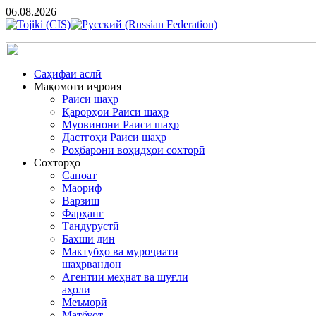
06.08.2026
Cаҳифаи аслӣ
Мақомоти иҷроия
Раиси шаҳр
Қарорҳои Раиси шаҳр
Муовинони Раиси шаҳр
Дастгоҳи Раиси шаҳр
Роҳбарони воҳидҳои сохторӣ
Сохторҳо
Саноат
Маориф
Варзиш
Фарҳанг
Тандурустӣ
Бахши дин
Мактубҳо ва муроҷиати
шаҳрвандон
Агентии меҳнат ва шуғли
аҳолӣ
Меъморӣ
Матбуот