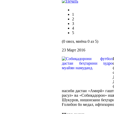
1
2
3
4
5
(0 овоз, миёна 0 аз 5)
23 Март 2016
насиби дастаи «Амирӣ» гашта
расул» ва «Собиқадорон» иш
Шукуров, нишонзани беҳтари
Ғолибон бо медал, ифтихорно