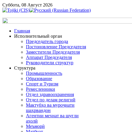
Суббота, 08 Август 2026
Главная
Исполнительный орган
Председатель города
Постоновление Председателя
Заместители Председателя
Аппарат Председателя
Руководители структур
Структура
Промышленность
Образование
Спорт и Туризм
Ремесленники
Отдел здравоохранения
Отдел по делам религий
Мактубҳо ва муроҷиати
шаҳрвандон
Агентии меҳнат ва шуғли
аҳолӣ
Меъморӣ
Матбуот