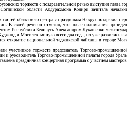
рузовских торжеств с поздравительной речью выступил глава г
я Согдийской области Абдурахмона Кодири зачитала началь
и гостей областного центра с праздником Навруз поздравил пер
ин. В своей речи он отметил, что после подписания президе
нтом Республики Белорусь Александром Лукашенко межгосударс
уджанд и Могилев минуло всего два года, но уже развились вз
ются открытие национальной таджикской чайханы в городе Моги
или участников торжеств председатель Торгово-промышленно
н и руководитель Торгово-промышленной палаты города Уральс
тавлена праздничная концертная программа с участием мастеров