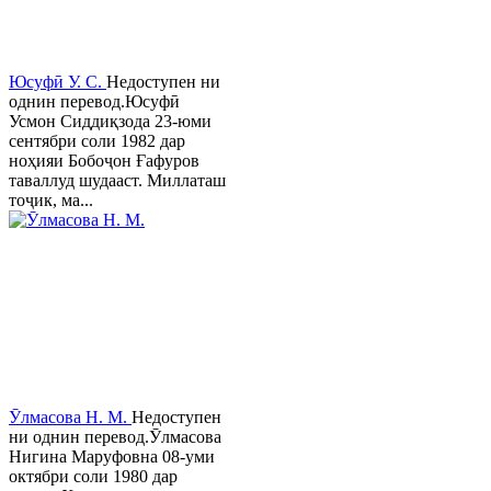
Юсуфӣ У. C.
Недоступен ни
однин перевод.Юсуфӣ
Усмон Сиддиқзода 23-юми
сентябри соли 1982 дар
ноҳияи Бобоҷон Ғафуров
таваллуд шудааст. Миллаташ
тоҷик, ма...
Ӯлмасова Н. М.
Недоступен
ни однин перевод.Ӯлмасова
Нигина Маруфовна 08-уми
октябри соли 1980 дар