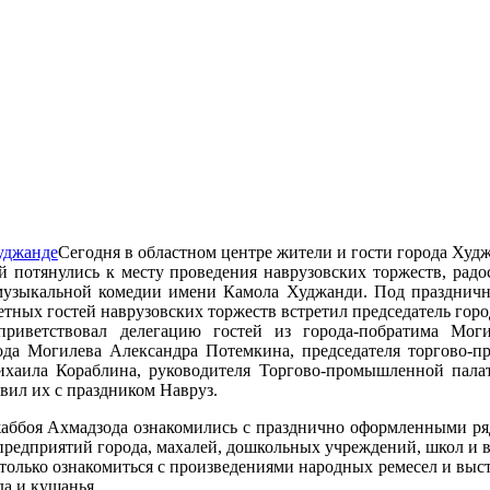
Сегодня в областном центре жители и гости города Худ
 потянулись к месту проведения наврузовских торжеств, радос
музыкальной комедии имени Камола Худжанди. Под праздничны
тных гостей наврузовских торжеств встретил председатель гор
приветствовал делегацию гостей из города-побратима Моги
рода Могилева Александра Потемкина, председателя торгово-
хаила Кораблина, руководителя Торгово-промышленной палат
авил их с праздником Навруз.
аббоя Ахмадзода ознакомились с празднично оформленными ряд
редприятий города, махалей, дошкольных учреждений, школ и в
только ознакомиться с произведениями народных ремесел и выс
а и кушанья.