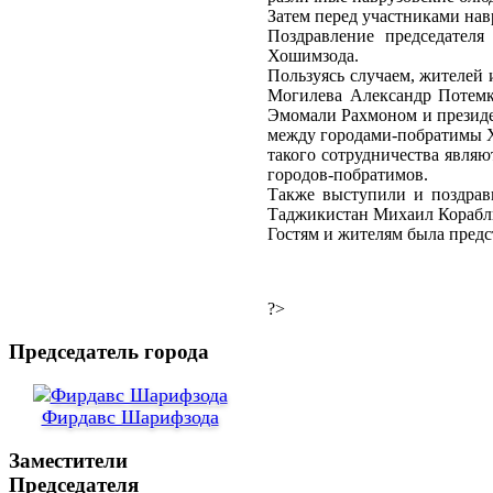
Затем перед участниками нав
Поздравление председател
Хошимзода.
Пользуясь случаем, жителей 
Могилева Александр Потемк
Эмомали Рахмоном и президе
между городами-побратимы Х
такого сотрудничества явля
городов-побратимов.
Также выступили и поздрав
Таджикистан Михаил Корабли
Гостям и жителям была предс
?>
Председатель города
Фирдавс Шарифзода
Заместители
Председателя