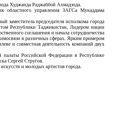
орода Худжанда Раджаббой Ахмадзода.
ник областного управления ЗАГСа Мукаддама
вый заместитель председателя исполкома города
нтом Республики Таджикистан, Лидером нации
твенного соглашения и начала сотрудничества
аимосвязи в различных сферах. Ярким примером
леве и совместная деятельность компаний двух
й палаты Российской Федерации в Республике
ка Сергей Стругов.
 искусств и молодых артистов города.