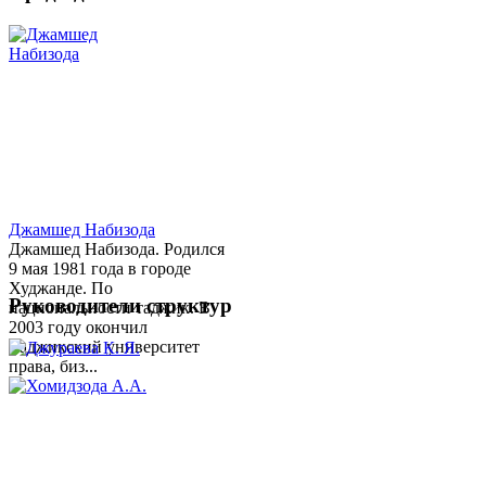
Джамшед Набизода
Джамшед Набизода. Родился
9 мая 1981 года в городе
Худжанде. По
Руководители структур
национальности таджик. В
2003 году окончил
Таджикский университет
права, биз...