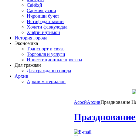
Сайёҳӣ
Сармоягузорӣ
Иҷроиши буҷет
Истифодаи замин
Ҳолати фавқулодда
Хифзи иҷтимоӣ
История города
Экономика
Транспорт и связь
Торговля и услуги
Инвестиционные проекты
Для граждан
Для граждани города
Архив
Архив материалов
Асосӣ
Архив
Празднование Н
Празднование