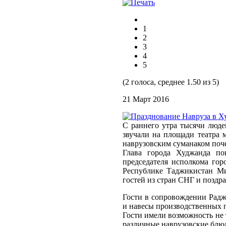
1
2
3
4
5
(2 голоса, среднее 1.50 из 5)
21 Март 2016
С раннего утра тысячи людей
звучали на площади театра 
наврузовским суманаком поче
Глава города Худжанда по
председателя исполкома го
Республике Таджикистан Ми
гостей из стран СНГ и поздр
Гости в сопровождении Радж
и навесы производственных п
Гости имели возможность не 
различные наврузовские блюд