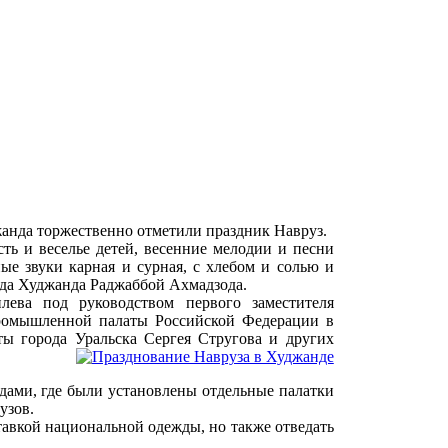
жанда торжественно отметили праздник Навруз.
ть и веселье детей, весенние мелодии и песни
е звуки карная и сурная, с хлебом и солью и
ода Худжанда Раджаббой Ахмадзода.
лева под руководством первого заместителя
промышленной палаты Российской Федерации в
ы города Уральска Сергея Стругова и других
ами, где были установлены отдельные палатки
узов.
тавкой национальной одежды, но также отведать