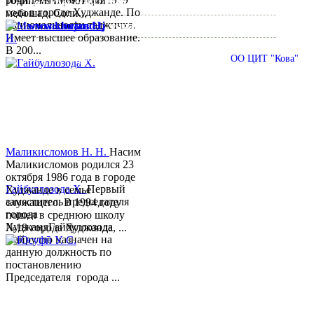
тоҷик, маълумот олӣ
Тел:/
Факс
:
992 3422 6-02-44, 992 3422 6-74-28
года в городе Худжанде. По
мебошад. Соли...
национальности таджичка.
www.khujand.tj
,
e-mail:
mihd.khujand@gmail.com
Имеет высшее образование.
В 200...
© 2013-2018 Разработчик и техническая поддержка
ОО ЦИТ "Кова"
Маликисломов Н. Н.
Насим
Маликисломов родился 23
октября 1986 года в городе
Гайбуллозода Х.
Первый
Худжанде в семье
заместитель председателя
служащего. В 1994 году
города
пошел в среднюю школу
ХуджандГайбуллозода
№18 города Худжанда, ...
Хайрулло назначен на
данную должность по
постановлению
Председателя города ...