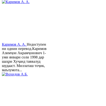
Каримов А. А.
Недоступен
ни однин перевод.Каримов
Азимҷон Акрамҷонович 1-
уми январи соли 1998 дар
шаҳри Хуҷанд таввалуд
шудааст. Миллаташ тоҷик,
маълумота...