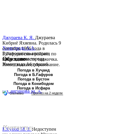
Джураева К. Я.
Джураева
Кибриё Яхяевна. Родилась 9
Хомидзода А.А.
сентября 1966 года в
Руководитель аппарата
Б.Гафуровском районе, по
Обу хаво
председателя города
национальности таджичка.
Хомидзода Абдувахоб
Имеет высшее образование.
Абдумаджид родился 8
В 1997 ...
Погода в Хуҷанд
Погода в Б.Ғафуров
июня 1978 года в городе
Погода в Бустон
Худжанде. По
Погода в Конибодом
национальности...
Погода в Исфара
Контакты:
Юсупов М. З.
Недоступен