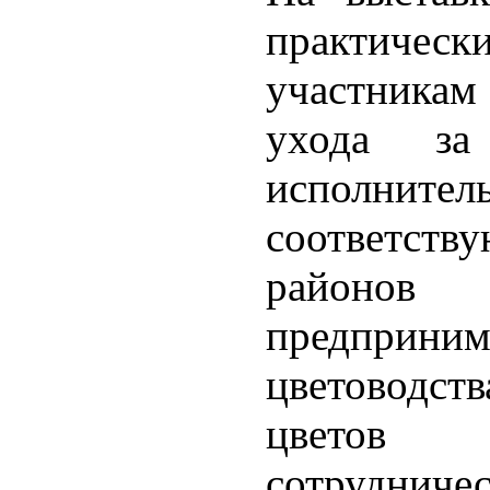
практичес
участникам
ухода за
исполни
соответст
район
предприним
цветоводст
цветов
сотрудничес