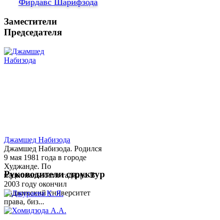
Фирдавс Шарифзода
Заместители
Председателя
Джамшед Набизода
Джамшед Набизода. Родился
9 мая 1981 года в городе
Худжанде. По
Руководители структур
национальности таджик. В
2003 году окончил
Таджикский университет
права, биз...