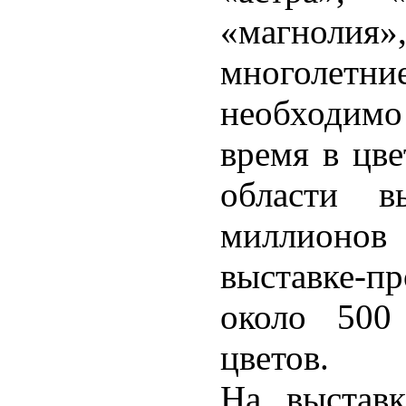
«магнолия
многолетни
необходимо 
время в цве
области в
миллионо
выставке-п
около 500
цветов.
На выставк