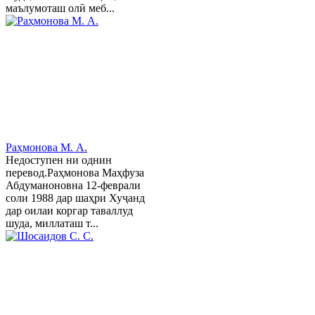
маълумоташ олӣ меб...
Раҳмонова М. А.
Недоступен ни однин
перевод.Раҳмонова Маҳфуза
Абдуманоновна 12-феврали
соли 1988 дар шаҳри Хуҷанд
дар оилаи коргар таваллуд
шуда, миллаташ т...