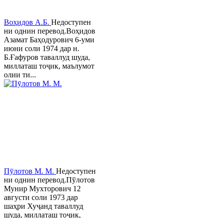
Воҳидов А.Б.
Недоступен
ни однин перевод.Воҳидов
Азамат Баҳодурович 6-уми
июни соли 1974 дар н.
Б.Ғафуров таваллуд шуда,
миллаташ тоҷик, маълумот
олии ти...
Пӯлотов М. М.
Недоступен
ни однин перевод.Пўлотов
Мунир Мухторович 12
августи соли 1973 дар
шаҳри Хуҷанд таваллуд
шуда, миллаташ тоҷик,