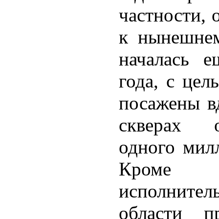
частности, 
к нынешнем
началась е
года, с цел
посажены вд
скверах о
одного мил
Кроме 
исполнител
области п