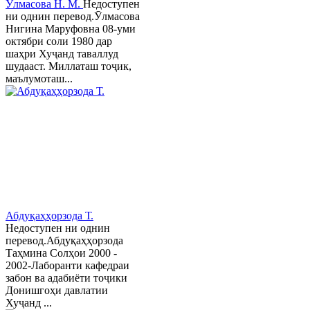
Ӯлмасова Н. М.
Недоступен
ни однин перевод.Ӯлмасова
Нигина Маруфовна 08-уми
октябри соли 1980 дар
шаҳри Хуҷанд таваллуд
шудааст. Миллаташ тоҷик,
маълумоташ...
Абдуқаҳҳорзода Т.
Недоступен ни однин
перевод.Абдуқаҳҳорзода
Таҳмина Солҳои 2000 -
2002-Лаборанти кафедраи
забон ва адабиёти тоҷики
Донишгоҳи давлатии
Хуҷанд ...