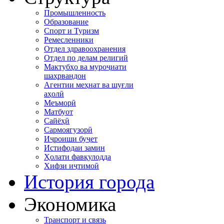
Промышленность
Образование
Спорт и Туризм
Ремесленники
Отдел здравоохранения
Отдел по делам религий
Мактубҳо ва муроҷиати
шаҳрвандон
Агентии меҳнат ва шуғли
аҳолӣ
Меъморӣ
Матбуот
Сайёҳӣ
Сармоягузорӣ
Иҷроиши буҷет
Истифодаи замин
Ҳолати фавқулодда
Хифзи иҷтимоӣ
История города
Экономика
Транспорт и связь