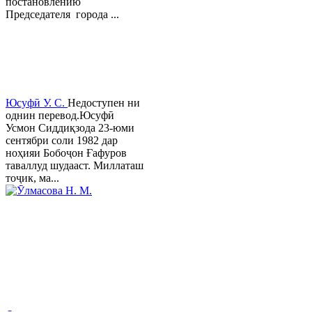
постановлению
Председателя города ...
Юсуфӣ У. C.
Недоступен ни
однин перевод.Юсуфӣ
Усмон Сиддиқзода 23-юми
сентябри соли 1982 дар
ноҳияи Бобоҷон Ғафуров
таваллуд шудааст. Миллаташ
тоҷик, ма...