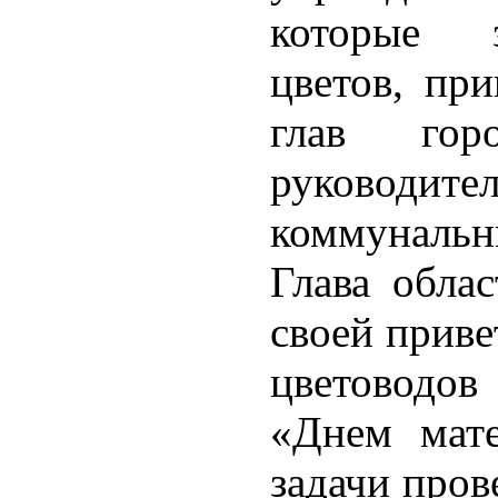
которые з
цветов, при
глав го
руково
коммунальн
Глава обла
своей приве
цветоводов
«Днем мат
задачи пров