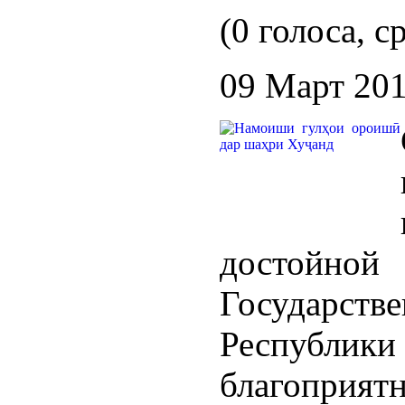
(0 голоса, с
09 Март 20
достойно
Государст
Республики
благопр