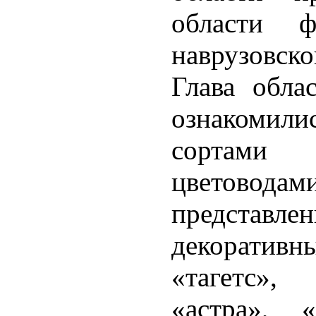
области ф
наврузовско
Глава обла
ознакомили
сортами 
цветовода
предста
декоративны
«тагетс», 
«астра», «