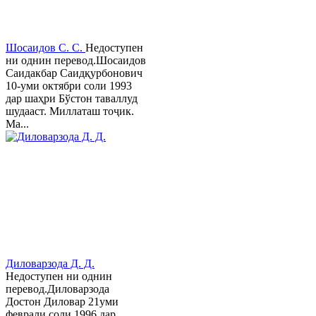
Шосаидов С. С.
Недоступен
ни однин перевод.Шосаидов
Саидакбар Саидқурбонович
10-уми октябри соли 1993
дар шаҳри Бўстон таваллуд
шудааст. Миллаташ тоҷик.
Ма...
Диловарзода Д. Д.
Недоступен ни однин
перевод.Диловарзода
Достон Диловар 21уми
феврали соли 1996 дар