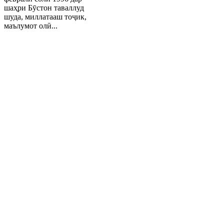
шаҳри Бӯстон таваллуд
шуда, миллатааш тоҷик,
маълумот олӣ...