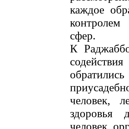
каждое обр
контролем 
сфер.
К Раджабб
содействия
обратилис
приусадеб
человек, л
здоровья 
человек, ор