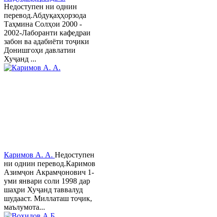
Недоступен ни однин
перевод.Абдуқаҳҳорзода
Таҳмина Солҳои 2000 -
2002-Лаборанти кафедраи
забон ва адабиёти тоҷики
Донишгоҳи давлатии
Хуҷанд ...
Каримов А. А.
Недоступен
ни однин перевод.Каримов
Азимҷон Акрамҷонович 1-
уми январи соли 1998 дар
шаҳри Хуҷанд таввалуд
шудааст. Миллаташ тоҷик,
маълумота...