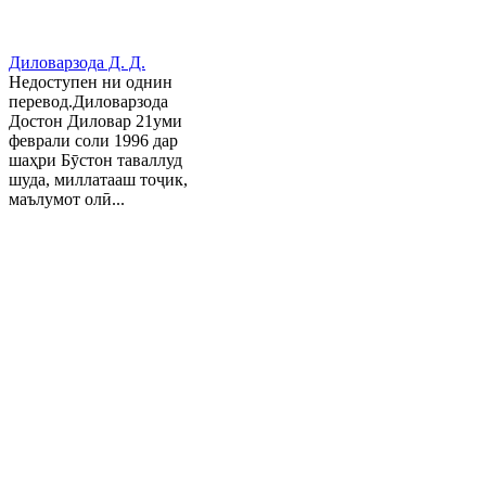
Диловарзода Д. Д.
Недоступен ни однин
перевод.Диловарзода
Достон Диловар 21уми
феврали соли 1996 дар
шаҳри Бӯстон таваллуд
шуда, миллатааш тоҷик,
маълумот олӣ...