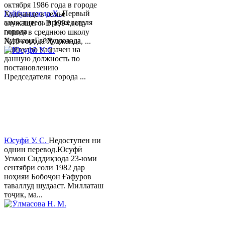
октября 1986 года в городе
Гайбуллозода Х.
Первый
Худжанде в семье
заместитель председателя
служащего. В 1994 году
города
пошел в среднюю школу
ХуджандГайбуллозода
№18 города Худжанда, ...
Хайрулло назначен на
данную должность по
постановлению
Председателя города ...
Юсуфӣ У. C.
Недоступен ни
однин перевод.Юсуфӣ
Усмон Сиддиқзода 23-юми
сентябри соли 1982 дар
ноҳияи Бобоҷон Ғафуров
таваллуд шудааст. Миллаташ
тоҷик, ма...