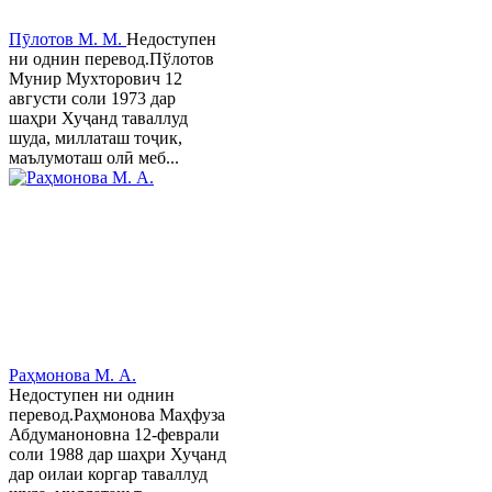
Пӯлотов М. М.
Недоступен
ни однин перевод.Пўлотов
Мунир Мухторович 12
августи соли 1973 дар
шаҳри Хуҷанд таваллуд
шуда, миллаташ тоҷик,
маълумоташ олӣ меб...
Раҳмонова М. А.
Недоступен ни однин
перевод.Раҳмонова Маҳфуза
Абдуманоновна 12-феврали
соли 1988 дар шаҳри Хуҷанд
дар оилаи коргар таваллуд