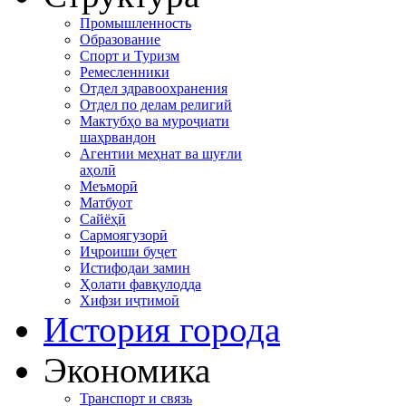
Промышленность
Образование
Спорт и Туризм
Ремесленники
Отдел здравоохранения
Отдел по делам религий
Мактубҳо ва муроҷиати
шаҳрвандон
Агентии меҳнат ва шуғли
аҳолӣ
Меъморӣ
Матбуот
Сайёҳӣ
Сармоягузорӣ
Иҷроиши буҷет
Истифодаи замин
Ҳолати фавқулодда
Хифзи иҷтимоӣ
История города
Экономика
Транспорт и связь