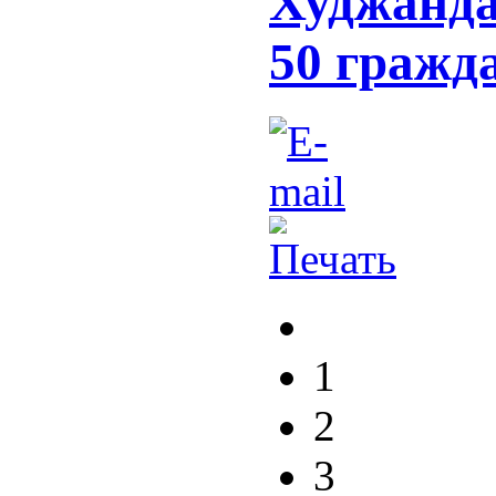
Худжанда
50 гражд
1
2
3