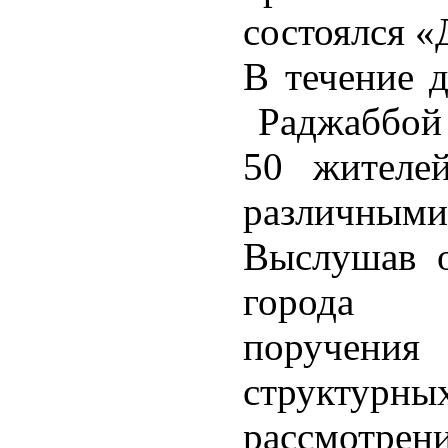
состоялся «
В течение д
Раджаббой 
50 жителей
различными
Выслушав о
города д
поручен
структу
рассмотрен