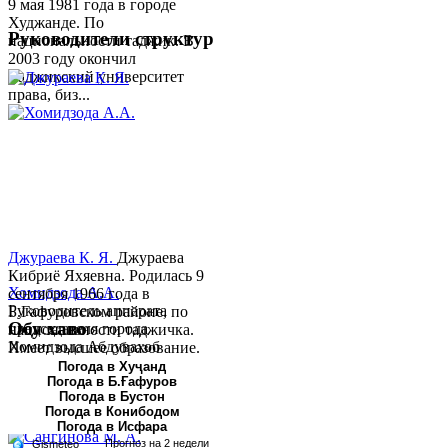
9 мая 1981 года в городе
Худжанде. По
Руководители структур
национальности таджик. В
2003 году окончил
Таджикский университет
права, биз...
Джураева К. Я.
Джураева
Кибриё Яхяевна. Родилась 9
Хомидзода А.А.
сентября 1966 года в
Руководитель аппарата
Б.Гафуровском районе, по
Обу хаво
председателя города
национальности таджичка.
Хомидзода Абдувахоб
Имеет высшее образование.
Абдумаджид родился 8
В 1997 ...
Погода в Хуҷанд
Погода в Б.Ғафуров
июня 1978 года в городе
Погода в Бустон
Худжанде. По
Погода в Конибодом
национальности...
Погода в Исфара