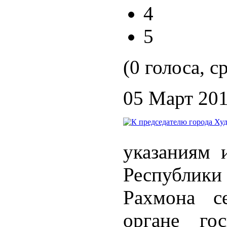
4
5
(0 голоса, с
05 Март 20
указаниям 
Республик
Рахмона с
органе го