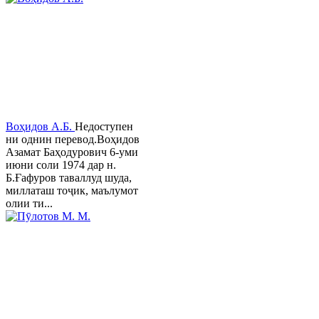
Воҳидов А.Б.
Недоступен
ни однин перевод.Воҳидов
Азамат Баҳодурович 6-уми
июни соли 1974 дар н.
Б.Ғафуров таваллуд шуда,
миллаташ тоҷик, маълумот
олии ти...