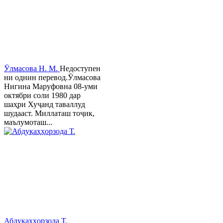
Ӯлмасова Н. М.
Недоступен
ни однин перевод.Ӯлмасова
Нигина Маруфовна 08-уми
октябри соли 1980 дар
шаҳри Хуҷанд таваллуд
шудааст. Миллаташ тоҷик,
маълумоташ...
Абдуқаҳҳорзода Т.