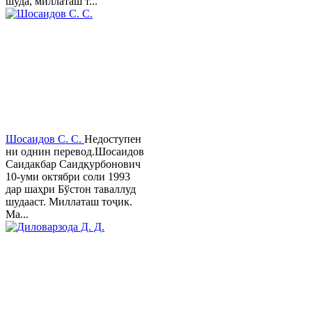
шуда, миллаташ т...
Шосаидов С. С.
Недоступен
ни однин перевод.Шосаидов
Саидакбар Саидқурбонович
10-уми октябри соли 1993
дар шаҳри Бўстон таваллуд
шудааст. Миллаташ тоҷик.
Ма...