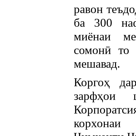
равон теъдо
ба 300 на
миёнаи ме
сомонӣ то 
мешавад.
Коргоҳ дар
зарфҳои 
Корпоратси
корхонаи