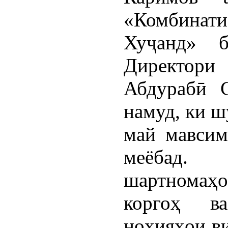
«Комбинат
Хуҷанд» б
Директор
Абдурабӣ 
намуд, ки ш
май мавсим
меёбад.
шартномаҳ
коргоҳ в
ноҳияҳои ви