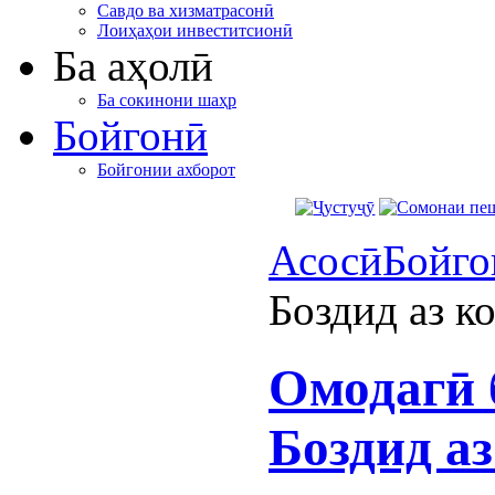
Савдо ва хизматрасонӣ
Лоиҳаҳои инвеститсионӣ
Ба аҳолӣ
Ба сокинони шаҳр
Бойгонӣ
Бойгонии ахборот
Асосӣ
Бойго
Боздид аз к
Омодагӣ 
Боздид а