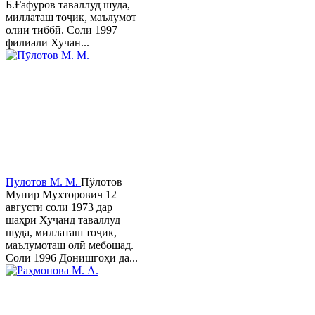
Б.Ғафуров таваллуд шуда,
миллаташ тоҷик, маълумот
олии тиббӣ. Соли 1997
филиали Хучан...
Пӯлотов М. М.
Пўлотов
Мунир Мухторович 12
августи соли 1973 дар
шаҳри Хуҷанд таваллуд
шуда, миллаташ тоҷик,
маълумоташ олӣ мебошад.
Соли 1996 Донишгоҳи да...