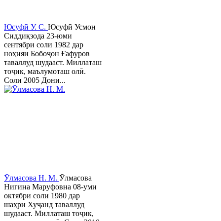
Юсуфӣ У. C.
Юсуфӣ Усмон
Сиддиқзода 23-юми
сентябри соли 1982 дар
ноҳияи Бобоҷон Ғафуров
таваллуд шудааст. Миллаташ
тоҷик, маълумоташ олӣ.
Соли 2005 Дони...
Ӯлмасова Н. М.
Ӯлмасова
Нигина Маруфовна 08-уми
октябри соли 1980 дар
шаҳри Хуҷанд таваллуд
шудааст. Миллаташ тоҷик,