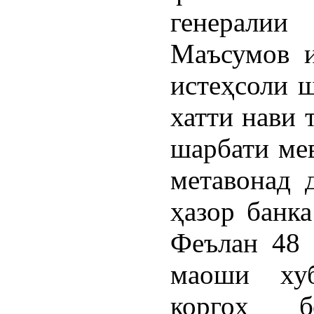
генерали
Маъсумов и
истеҳсоли ш
хатти нави 
шарбати мев
метавонад 
ҳазор банка
Феълан 48 
маоши хуб
коргоҳ б