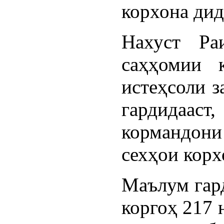
корхона дид
Нахуст Ра
саҳҳомии 
истеҳсоли 
гардидааст
кормандони 
сехҳои корх
Маълум гард
коргоҳ 217 