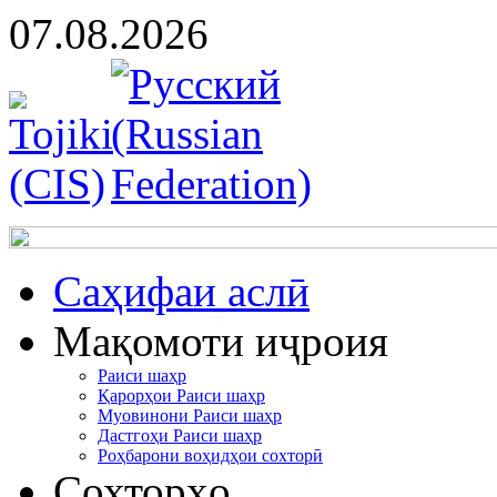
07.08.2026
Cаҳифаи аслӣ
Мақомоти иҷроия
Раиси шаҳр
Қарорҳои Раиси шаҳр
Муовинони Раиси шаҳр
Дастгоҳи Раиси шаҳр
Роҳбарони воҳидҳои сохторӣ
Сохторҳо