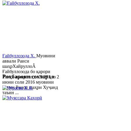
Ғайбуллозода Х.
Муовини
аввали Раиси
шаҳрХайруллоÂ
Ғайбуллозода бо қарори
Роҳбарони сохторҳо
Раиси шаҳр таҳти №281 аз 2
июни соли 2016 муовини
якуми Раиси шаҳри Хуҷанд
таъин ...