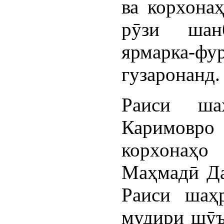
ва корхонаҳ
рӯзи шан
ярмарка
гузаронанд.
Раиси ша
Каримовро
корхонаҳ
Маҳмадӣ Да
Раиси шаҳ
мудири шӯъб