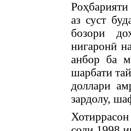
Роҳбарият
аз суст бу
бозори до
нигаронӣ на
анбор ба м
шарбати тай
доллари ам
зардолу, ша
Хотиррасон
соли 1998 и