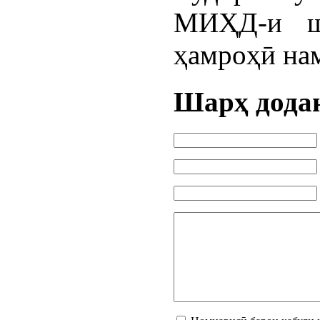
МИҲД-и ш
ҳамроҳӣ на
Шарҳ дода