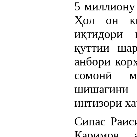
5 миллиону 
Ҳол он к
иқтидори 
қуттии шар
анбори корх
сомонӣ ма
шишагини 1
интизори х
Сипас Раис
Каримов 