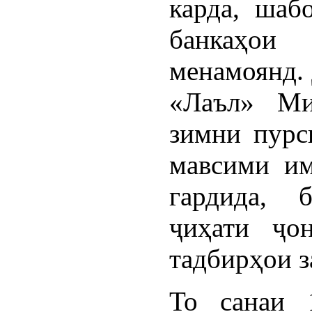
карда, шаб
банкаҳо
менамоянд.
«Лаъл» Ми
зимни пурс
мавсими им
гардида, 
ҷиҳати ҷо
тадбирҳои 
То санаи 