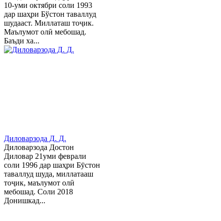
10-уми октябри соли 1993
дар шаҳри Бўстон таваллуд
шудааст. Миллаташ тоҷик.
Маълумот олӣ мебошад.
Баъди ха...
Диловарзода Д. Д.
Диловарзода Достон
Диловар 21уми феврали
соли 1996 дар шаҳри Бӯстон
таваллуд шуда, миллатааш
тоҷик, маълумот олӣ
мебошад. Соли 2018
Донишкад...