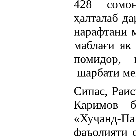
428 сомо
ҳалталаб да
нарафтани м
маблағи як
помидор, 
шарбати ме
Сипас, Раи
Каримов б
«Хуҷанд-
фаъолияти 