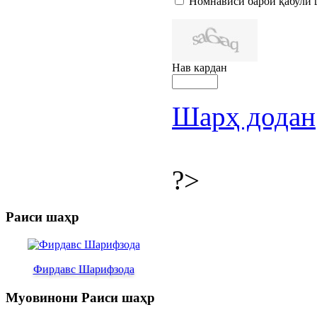
Номнависӣ барои қабули 
Нав кардан
Шарҳ додан
?>
Раиси шаҳр
Фирдавс Шарифзода
Муовинони Раиси шаҳр