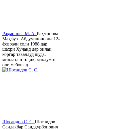
Раҳмонова М. А.
Раҳмонова
Маҳфуза Абдуманоновна 12-
феврали соли 1988 дар
шаҳри Хуҷанд дар оилаи
коргар таваллуд шуда,
миллаташ тоҷик, маълумот
олӣ мебошад. ...
Шосаидов С. С.
Шосаидов
Саидакбар Саидқурбонович