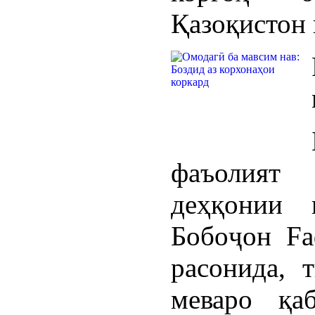
Қазоқистон 
фаъолият
деҳқонии 
Бобоҷон Fа
расонида, 
меваро қа