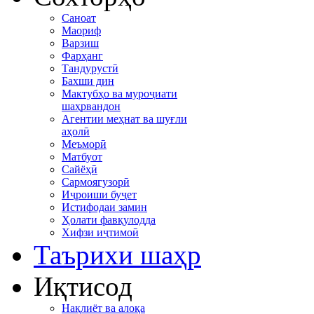
Саноат
Маориф
Варзиш
Фарҳанг
Тандурустӣ
Бахши дин
Мактубҳо ва муроҷиати
шаҳрвандон
Агентии меҳнат ва шуғли
аҳолӣ
Меъморӣ
Матбуот
Сайёҳӣ
Сармоягузорӣ
Иҷроиши буҷет
Истифодаи замин
Ҳолати фавқулодда
Хифзи иҷтимоӣ
Таърихи шаҳр
Иқтисод
Нақлиёт ва алоқа