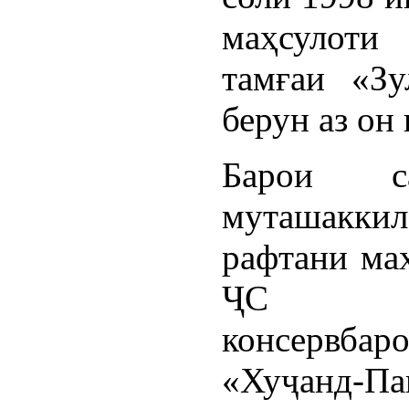
маҳсулоти 
тамғаи «Зу
берун аз он
Барои с
муташакки
рафтани ма
ҶС «К
консервбар
«Хуҷанд-Па