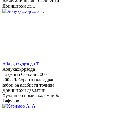
маълумоташ олӣ. Соли 2010
Донишгоҳи да...
Абдуқаҳҳорзода Т.
Абдуқаҳҳорзода
Таҳмина Солҳои 2000 -
2002-Лаборанти кафедраи
забон ва адабиёти тоҷики
Донишгоҳи давлатии
Хуҷанд ба номи академик Б.
Ғафуров,...