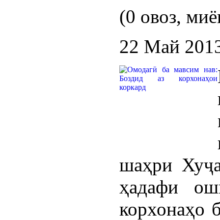
(0 овоз, миё
22 Май 201
шаҳри Хуҷа
ҳадафи ош
корхонаҳо б