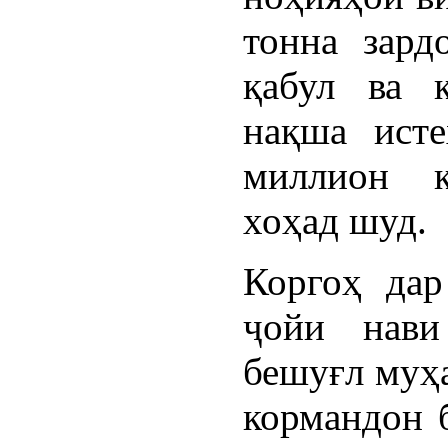
тонна зард
қабул ва 
нақша исте
миллион қ
хоҳад шуд.
Коргоҳ дар
ҷойи нави
бешуғл муҳа
кормандон 