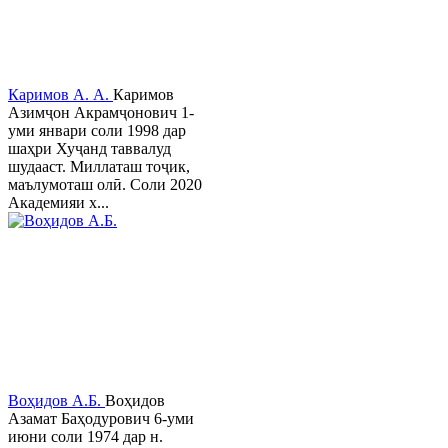
Каримов А. А.
Каримов
Азимҷон Акрамҷонович 1-
уми январи соли 1998 дар
шаҳри Хуҷанд таввалуд
шудааст. Миллаташ тоҷик,
маълумоташ олӣ. Соли 2020
Академияи х...
Воҳидов А.Б.
Воҳидов
Азамат Баҳодурович 6-уми
июни соли 1974 дар н.