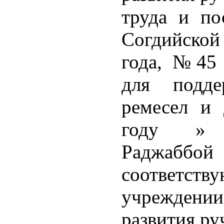
труда и по
Согдийской 
года, №45 
для подде
ремесел и 
году » П
Раджаббо
соответств
учреждении
развития ру