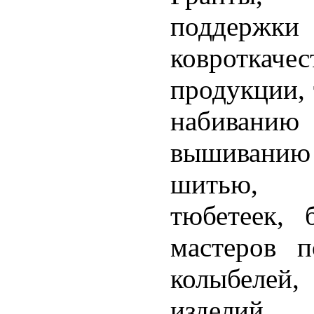
поддержк
ковротка
продукции, 
набиван
вышивани
шитью, 
тюбетеек, 
мастеров п
колыбелей
изделий, 