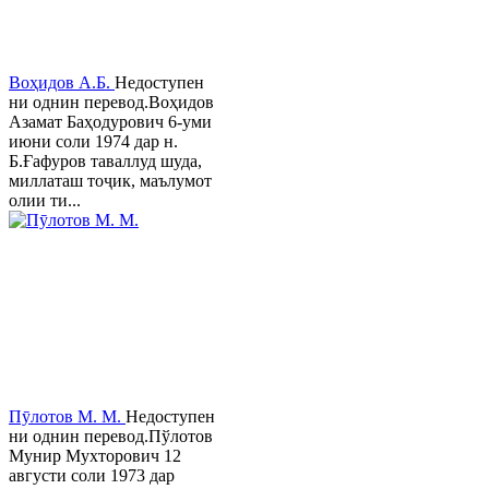
Воҳидов А.Б.
Недоступен
ни однин перевод.Воҳидов
Азамат Баҳодурович 6-уми
июни соли 1974 дар н.
Б.Ғафуров таваллуд шуда,
миллаташ тоҷик, маълумот
олии ти...
Пӯлотов М. М.
Недоступен
ни однин перевод.Пўлотов
Мунир Мухторович 12
августи соли 1973 дар