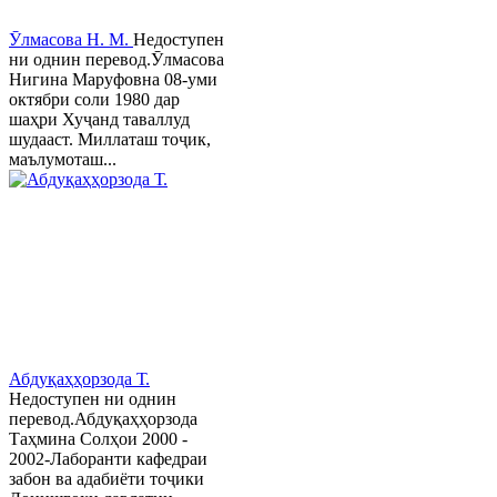
Ӯлмасова Н. М.
Недоступен
ни однин перевод.Ӯлмасова
Нигина Маруфовна 08-уми
октябри соли 1980 дар
шаҳри Хуҷанд таваллуд
шудааст. Миллаташ тоҷик,
маълумоташ...
Абдуқаҳҳорзода Т.
Недоступен ни однин
перевод.Абдуқаҳҳорзода
Таҳмина Солҳои 2000 -
2002-Лаборанти кафедраи
забон ва адабиёти тоҷики