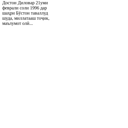
Достон Диловар 21уми
феврали соли 1996 дар
шаҳри Бӯстон таваллуд
шуда, миллатааш тоҷик,
маълумот олӣ...