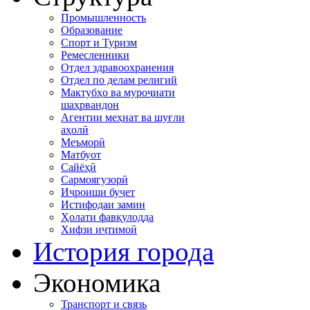
Промышленность
Образование
Спорт и Туризм
Ремесленники
Отдел здравоохранения
Отдел по делам религий
Мактубҳо ва муроҷиати
шаҳрвандон
Агентии меҳнат ва шуғли
аҳолӣ
Меъморӣ
Матбуот
Сайёҳӣ
Сармоягузорӣ
Иҷроиши буҷет
Истифодаи замин
Ҳолати фавқулодда
Хифзи иҷтимоӣ
История города
Экономика
Транспорт и связь