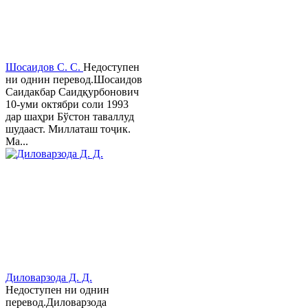
Шосаидов С. С.
Недоступен
ни однин перевод.Шосаидов
Саидакбар Саидқурбонович
10-уми октябри соли 1993
дар шаҳри Бўстон таваллуд
шудааст. Миллаташ тоҷик.
Ма...
Диловарзода Д. Д.
Недоступен ни однин
перевод.Диловарзода