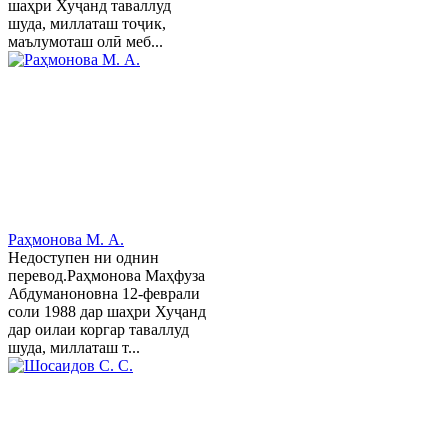
шаҳри Хуҷанд таваллуд
шуда, миллаташ тоҷик,
маълумоташ олӣ меб...
Раҳмонова М. А.
Недоступен ни однин
перевод.Раҳмонова Маҳфуза
Абдуманоновна 12-феврали
соли 1988 дар шаҳри Хуҷанд
дар оилаи коргар таваллуд
шуда, миллаташ т...