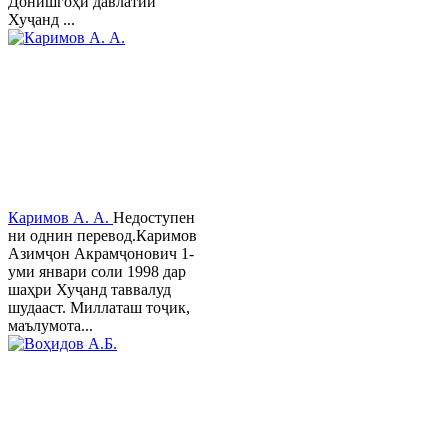
Донишгоҳи давлатии
Хуҷанд ...
Каримов А. А.
Недоступен
ни однин перевод.Каримов
Азимҷон Акрамҷонович 1-
уми январи соли 1998 дар
шаҳри Хуҷанд таввалуд
шудааст. Миллаташ тоҷик,
маълумота...