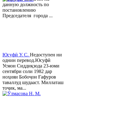
данную должность по
постановлению
Председателя города ...
Юсуфӣ У. C.
Недоступен ни
однин перевод.Юсуфӣ
Усмон Сиддиқзода 23-юми
сентябри соли 1982 дар
ноҳияи Бобоҷон Ғафуров
таваллуд шудааст. Миллаташ
тоҷик, ма...