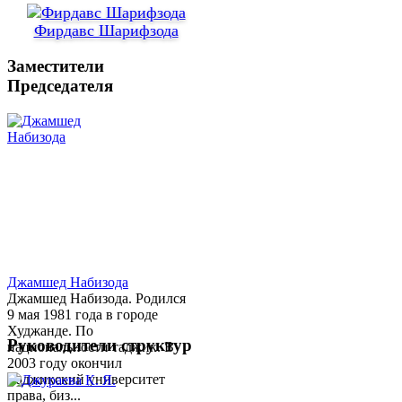
Фирдавс Шарифзода
Заместители
Председателя
Джамшед Набизода
Джамшед Набизода. Родился
9 мая 1981 года в городе
Худжанде. По
Руководители структур
национальности таджик. В
2003 году окончил
Таджикский университет
права, биз...