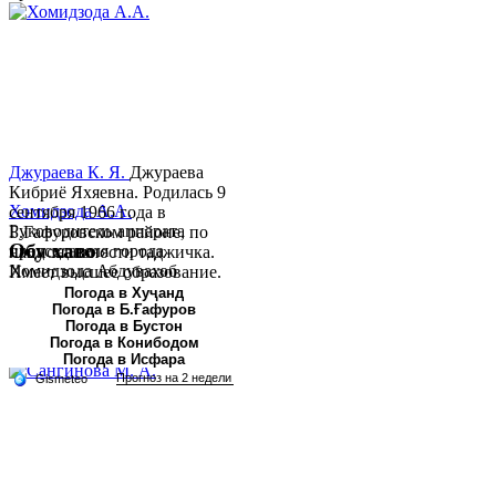
Джураева К. Я.
Джураева
Кибриё Яхяевна. Родилась 9
Хомидзода А.А.
сентября 1966 года в
Руководитель аппарата
Б.Гафуровском районе, по
Обу хаво
председателя города
национальности таджичка.
Хомидзода Абдувахоб
Имеет высшее образование.
Абдумаджид родился 8
В 1997 ...
Погода в Хуҷанд
Погода в Б.Ғафуров
июня 1978 года в городе
Погода в Бустон
Худжанде. По
Погода в Конибодом
национальности...
Погода в Исфара