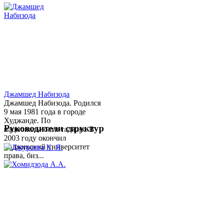
Джамшед Набизода
Джамшед Набизода. Родился
9 мая 1981 года в городе
Худжанде. По
Руководители структур
национальности таджик. В
2003 году окончил
Таджикский университет
права, биз...