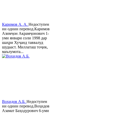
Каримов А. А.
Недоступен
ни однин перевод.Каримов
Азимҷон Акрамҷонович 1-
уми январи соли 1998 дар
шаҳри Хуҷанд таввалуд
шудааст. Миллаташ тоҷик,
маълумота...
Воҳидов А.Б.
Недоступен
ни однин перевод.Воҳидов
Азамат Баҳодурович 6-уми