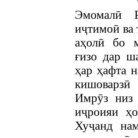
Эмомалӣ Р
иҷтимоӣ ва
аҳолӣ бо м
ғизо дар ш
ҳар ҳафта 
кишоварзӣ 
Имрӯз низ
иҷроияи ҳо
Хуҷанд на