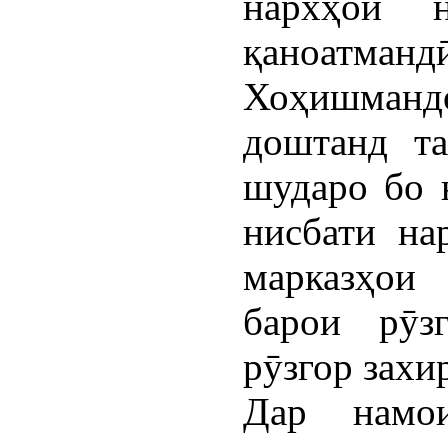
нархҳои н
қаноат
Хоҳишман
доштанд т
шударо бо 
нисбати на
марказҳои 
барои рӯз
рӯзгор захи
Дар намо