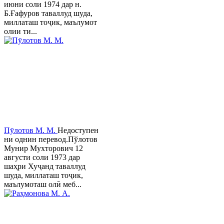
июни соли 1974 дар н.
Б.Ғафуров таваллуд шуда,
миллаташ тоҷик, маълумот
олии ти...
Пӯлотов М. М.
Недоступен
ни однин перевод.Пўлотов
Мунир Мухторович 12
августи соли 1973 дар
шаҳри Хуҷанд таваллуд
шуда, миллаташ тоҷик,
маълумоташ олӣ меб...