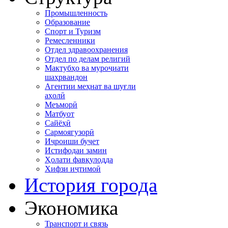
Промышленность
Образование
Спорт и Туризм
Ремесленники
Отдел здравоохранения
Отдел по делам религий
Мактубҳо ва муроҷиати
шаҳрвандон
Агентии меҳнат ва шуғли
аҳолӣ
Меъморӣ
Матбуот
Сайёҳӣ
Сармоягузорӣ
Иҷроиши буҷет
Истифодаи замин
Ҳолати фавқулодда
Хифзи иҷтимоӣ
История города
Экономика
Транспорт и связь