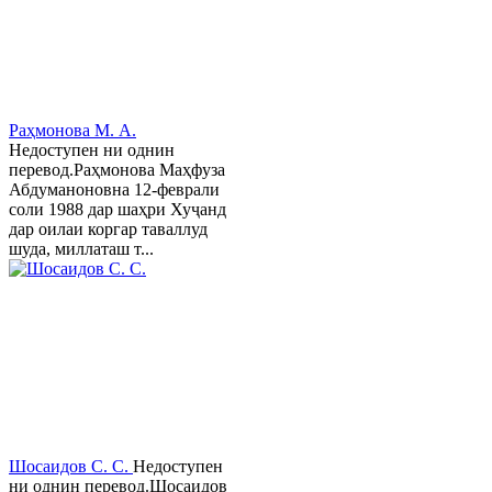
Раҳмонова М. А.
Недоступен ни однин
перевод.Раҳмонова Маҳфуза
Абдуманоновна 12-феврали
соли 1988 дар шаҳри Хуҷанд
дар оилаи коргар таваллуд
шуда, миллаташ т...
Шосаидов С. С.
Недоступен
ни однин перевод.Шосаидов