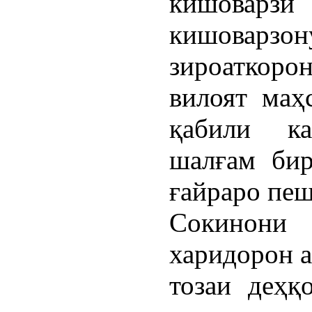
кишоварзӣ
кишовар
зироаткоро
вилоят маҳс
қабили ка
шалғам бир
ғайраро пе
Сокинони
харидорон а
тозаи деҳқ