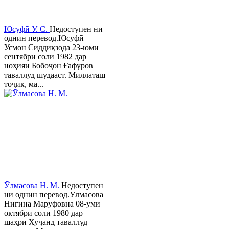
Юсуфӣ У. C.
Недоступен ни
однин перевод.Юсуфӣ
Усмон Сиддиқзода 23-юми
сентябри соли 1982 дар
ноҳияи Бобоҷон Ғафуров
таваллуд шудааст. Миллаташ
тоҷик, ма...
Ӯлмасова Н. М.
Недоступен
ни однин перевод.Ӯлмасова
Нигина Маруфовна 08-уми
октябри соли 1980 дар
шаҳри Хуҷанд таваллуд