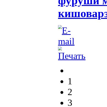
фурӯши м
кишоварз
1
2
3