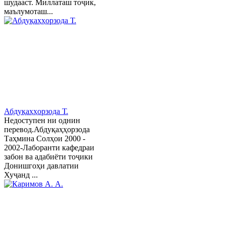
шудааст. Миллаташ тоҷик,
маълумоташ...
Абдуқаҳҳорзода Т.
Недоступен ни однин
перевод.Абдуқаҳҳорзода
Таҳмина Солҳои 2000 -
2002-Лаборанти кафедраи
забон ва адабиёти тоҷики
Донишгоҳи давлатии
Хуҷанд ...