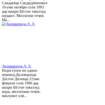
Саидакбар Саидқурбонович
10-уми октябри соли 1993
дар шаҳри Бўстон таваллуд
шудааст. Миллаташ тоҷик.
Ма...
Диловарзода Д. Д.
Недоступен ни однин
перевод.Диловарзода
Достон Диловар 21уми
феврали соли 1996 дар
шаҳри Бӯстон таваллуд
шуда, миллатааш тоҷик,
маълумот олӣ...