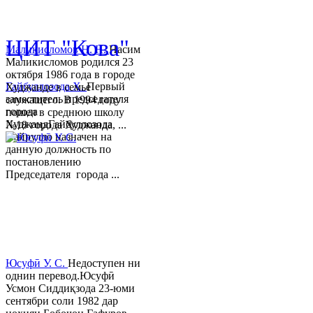
© 2013-2018 Разработчик и 
ЦИТ "Кова"
Маликисломов Н. Н.
Насим
Маликисломов родился 23
октября 1986 года в городе
Гайбуллозода Х.
Первый
Худжанде в семье
заместитель председателя
служащего. В 1994 году
города
пошел в среднюю школу
ХуджандГайбуллозода
№18 города Худжанда, ...
Хайрулло назначен на
данную должность по
постановлению
Председателя города ...
Юсуфӣ У. C.
Недоступен ни
однин перевод.Юсуфӣ
Усмон Сиддиқзода 23-юми
сентябри соли 1982 дар