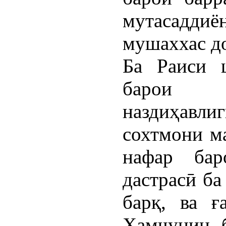
мутасадди
мушаххас д
Ба Раиси 
барои 
наздиҳавлиг
сохтмони м
нафар ба
дастрасӣ б
барқ, ва ғ
Ҳамчунин 