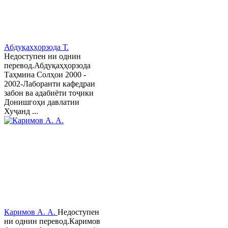
Абдуқаҳҳорзода Т.
Недоступен ни однин
перевод.Абдуқаҳҳорзода
Таҳмина Солҳои 2000 -
2002-Лаборанти кафедраи
забон ва адабиёти тоҷики
Донишгоҳи давлатии
Хуҷанд ...
Каримов А. А.
Недоступен
ни однин перевод.Каримов