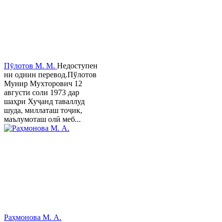
Пӯлотов М. М.
Недоступен
ни однин перевод.Пўлотов
Мунир Мухторович 12
августи соли 1973 дар
шаҳри Хуҷанд таваллуд
шуда, миллаташ тоҷик,
маълумоташ олӣ меб...
Раҳмонова М. А.