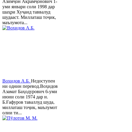
Азимҷон Акрамҷонович 1-
уми январи соли 1998 дар
шаҳри Хуҷанд таввалуд
шудааст. Миллаташ тоҷик,
маълумота...
Воҳидов А.Б.
Недоступен
ни однин перевод.Воҳидов
Азамат Баҳодурович 6-уми
июни соли 1974 дар н.
Б.Ғафуров таваллуд шуда,
миллаташ тоҷик, маълумот
олии ти...