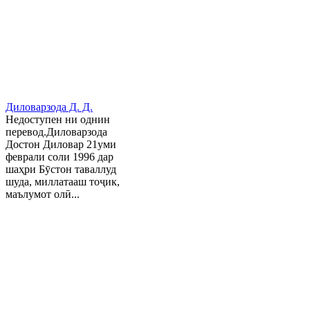
Диловарзода Д. Д.
Недоступен ни однин
перевод.Диловарзода
Достон Диловар 21уми
феврали соли 1996 дар
шаҳри Бӯстон таваллуд
шуда, миллатааш тоҷик,
маълумот олӣ...