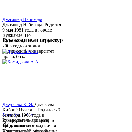
Джамшед Набизода
Джамшед Набизода. Родился
9 мая 1981 года в городе
Худжанде. По
Руководители структур
национальности таджик. В
2003 году окончил
Таджикский университет
права, биз...
Джураева К. Я.
Джураева
Кибриё Яхяевна. Родилась 9
Хомидзода А.А.
сентября 1966 года в
Руководитель аппарата
Б.Гафуровском районе, по
Обу хаво
председателя города
национальности таджичка.
Хомидзода Абдувахоб
Имеет высшее образование.