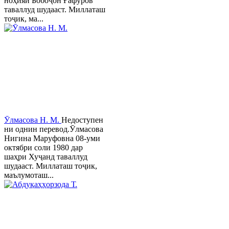
ноҳияи Бобоҷон Ғафуров
таваллуд шудааст. Миллаташ
тоҷик, ма...
Ӯлмасова Н. М.
Недоступен
ни однин перевод.Ӯлмасова
Нигина Маруфовна 08-уми
октябри соли 1980 дар
шаҳри Хуҷанд таваллуд
шудааст. Миллаташ тоҷик,
маълумоташ...