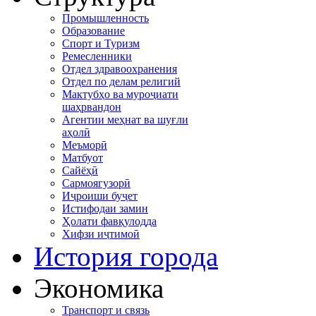
Промышленность
Образование
Спорт и Туризм
Ремесленники
Отдел здравоохранения
Отдел по делам религий
Мактубҳо ва муроҷиати
шаҳрвандон
Агентии меҳнат ва шуғли
аҳолӣ
Меъморӣ
Матбуот
Сайёҳӣ
Сармоягузорӣ
Иҷроиши буҷет
Истифодаи замин
Ҳолати фавқулодда
Хифзи иҷтимоӣ
История города
Экономика
Транспорт и связь