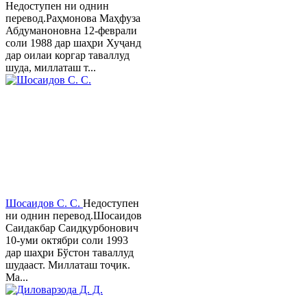
Недоступен ни однин
перевод.Раҳмонова Маҳфуза
Абдуманоновна 12-феврали
соли 1988 дар шаҳри Хуҷанд
дар оилаи коргар таваллуд
шуда, миллаташ т...
Шосаидов С. С.
Недоступен
ни однин перевод.Шосаидов
Саидакбар Саидқурбонович
10-уми октябри соли 1993
дар шаҳри Бўстон таваллуд
шудааст. Миллаташ тоҷик.
Ма...