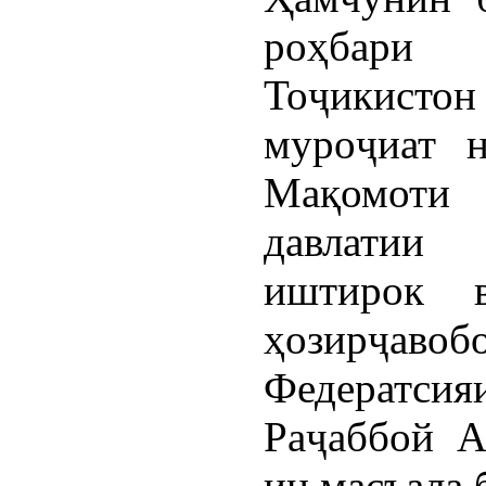
роҳбари 
Тоҷикисто
муроҷиат 
Мақомоти
давлатии
иштирок в
ҳозирҷав
Федератсия
Раҷаббой А
ин масъала 