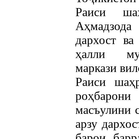
Раиси ша
Аҳмадзода
дархост ва
ҳалли му
маркази вил
Раиси шаҳ
роҳбарони
масъулини 
арзу дархо
барои барр