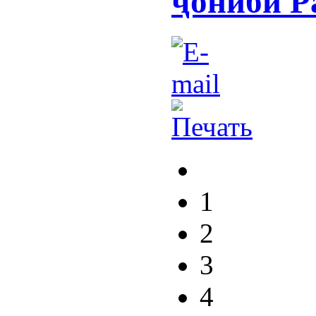
ҷониби Р
1
2
3
4