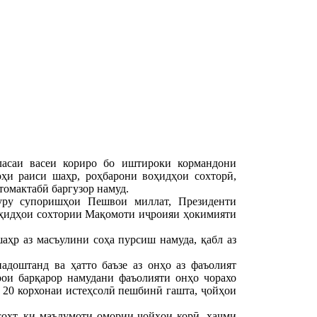
асаи васеи кориро бо иштироки кормандони
ҳи раиси шаҳр, роҳбарони воҳидҳои сохторӣ,
томактабӣ баргузор намуд.
уру супоришҳои Пешвои миллат, Президенти
ҳидҳои сохтории Мақомоти иҷроияи ҳокимияти
аҳр аз масъулини соҳа пурсиш намуда, қабл аз
адоштанд ва ҳатто баъзе аз онҳо аз фаъолият
рои барқарор намудани фаъолияти онҳо чорахо
 20 корхонаи истеҳсолӣ пешбинӣ гашта, ҷойҳои
сохт, ки маълумоти омории ҷойҳои корӣ, ҳаҷми