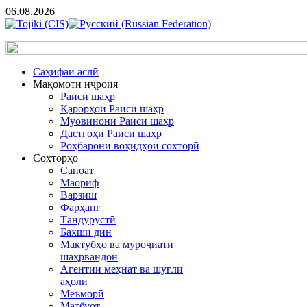
06.08.2026
Cаҳифаи аслӣ
Мақомоти иҷроия
Раиси шаҳр
Қарорҳои Раиси шаҳр
Муовинони Раиси шаҳр
Дастгоҳи Раиси шаҳр
Роҳбарони воҳидҳои сохторӣ
Сохторҳо
Саноат
Маориф
Варзиш
Фарҳанг
Тандурустӣ
Бахши дин
Мактубҳо ва муроҷиати
шаҳрвандон
Агентии меҳнат ва шуғли
аҳолӣ
Меъморӣ
Матбуот