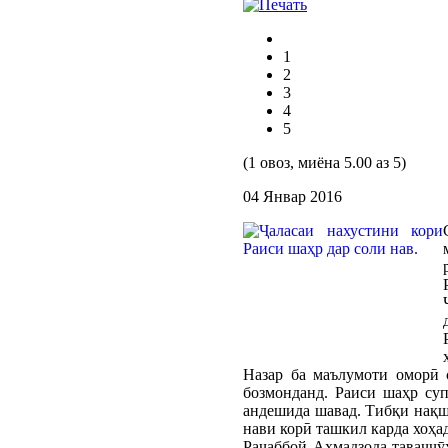
1
2
3
4
5
(1 овоз, миёна 5.00 аз 5)
04 Январ 2016
Назар ба маълумоти оморӣ с
бозмонданд. Раиси шаҳр суп
андешида шавад. Тибқи нақша
нави корӣ ташкил карда хоҳа
Раҷаббой Аҳмадзода таваҷҷӯ