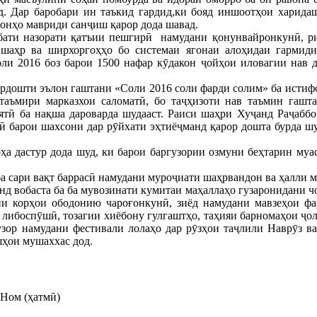
д. Дар баробари ин таъкид гардид,ки бояд иншоотҳои харида
онҳо мавриди санҷиш қарор дода шавад.
бати назорати қатъии пешгирӣ намудани қонунвайронкунӣ, ри
 шаҳр ва ширхоргоҳҳо бо системаи ягонаи алоҳидаи гармид
оли 2016 боз барои 1500 нафар кӯдакон ҷойҳои иловагии нав д
ардошти эълон гаштани «Соли 2016 соли фарди солим» ба истиф
 таъмири марказхои саломатӣ, бо таҷҳизоти нав таъмин гашт
тӣ ба нақша дароварда шудааст. Раиси шаҳри Хуҷанд Раҷаббо
ӣ барои шахсони дар рӯйхати эҳтиёҷманд қарор дошта бурда шу
ҳа дастур дода шуд, ки барои баргузории озмуни беҳтарин муа
ба сари вақт баррасӣ намудани муроҷиати шаҳрвандон ва ҳалли 
 вобаста ба ба мувозинати кумитаи маҳаллаҳо гузаронидани чо
ни корҳои ободонию чароғонкунӣ, зиёд намудани мавзеҳои фа
либоспӯшӣ, тозагии хиёбону гулгаштҳо, таҳияи барномаҳои ҷол
гузор намудани фестивали лолаҳо дар рӯзҳои таҷлили Наврӯз 
ҳои мушаххас дод.
Ном (ҳатмӣ)