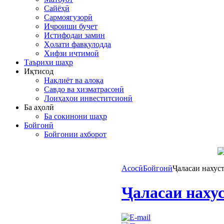
Сайёҳӣ
Сармоягузорӣ
Иҷроиши буҷет
Истифодаи замин
Ҳолати фавқулодда
Хифзи иҷтимоӣ
Таърихи шаҳр
Иқтисод
Нақлиёт ва алоқа
Савдо ва хизматрасонӣ
Лоиҳаҳои инвеститсионӣ
Ба аҳолӣ
Ба сокинони шаҳр
Бойгонӣ
Бойгонии ахборот
Асосӣ
Бойгонӣ
Ҷаласаи нахус
Ҷаласаи нахус