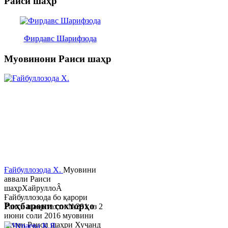
Раиси шаҳр
Фирдавс Шарифзода
Муовинони Раиси шаҳр
Ғайбуллозода Х.
Муовини
аввали Раиси
шаҳрХайруллоÂ
Ғайбуллозода бо қарори
Роҳбарони сохторҳо
Раиси шаҳр таҳти №281 аз 2
июни соли 2016 муовини
якуми Раиси шаҳри Хуҷанд