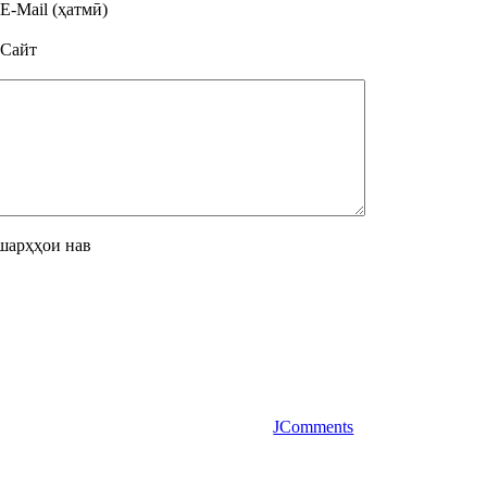
E-Mail (ҳатмӣ)
Сайт
шарҳҳои нав
JComments