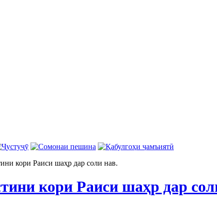
тини кори Раиси шаҳр дар соли нав.
тини кори Раиси шаҳр дар сол