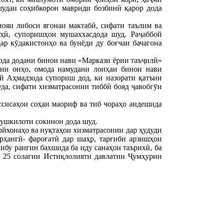
шудаи соҳибкорон мавриди бозбинӣ қарор дода
ояи либоси ягонаи мактабӣ, сифати таълим ва
иҳӣ, супоришҳои мушаххасдода шуд. Раҷаббой
ар кӯдакистонҳо ва бунёди ду боғчаи бачагона
ода додани бинои нави «Маркази ёрии таъҷилӣ»
ани онҳо, омода намудани лоиҳаи бинои нави
й Аҳмадзода супориш дод, ки назорати қатъии
да, сифати хизматрасонии тиббӣ бояд ҷавобгӯи
ссисаҳои соҳаи маориф ва тиб чораҳо андешида
мушкилоти сокинон дода шуд.
йхонаҳо ва нуқтаҳои хизматрасонии дар ҳудуди
рҳангӣ- фароғатӣ дар шаҳр, тарғиби арзишҳои
ибу рангин бахшида ба иду санаҳои таърихӣ, ба
ва 25 солагии Истиқлолияти давлатии Ҷумҳурии