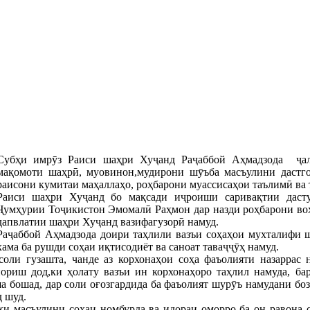
Субҳи имрӯз Раиси шаҳри Хуҷанд Раҷаббой Аҳмадзода ҷал
мақомоти шаҳрӣ, муовинон,мудирони шӯъба масъулини дастго
раисони кумитаи маҳаллаҳо, роҳбарони муассисаҳои таълимӣ ва 
Раиси шаҳри Хуҷанд бо мақсади иҷроиши саривақтии даст
Ҷумҳурии Тоҷикистон Эмомалӣ Раҳмон дар назди роҳбарони во
дапвлатии шаҳри Хуҷанд вазифагузорӣ намуд.
Раҷаббой Аҳмадзода доири таҳлили вазъи соҳаҳои мухталифи ш
хама ба рушди соҳаи иқтисодиёт ва саноат таваҷҷӯҳ намуд.
оли гузашта, чанде аз корхонаҳои соҳа фаъолияти назаррас н
ориш дод,ки ҳолату вазъи ин корхонаҳоро таҳлил намуда, ба
 бошад, дар соли оғозгардида ба фаъолият шурӯъ намудани боз
д шуд.
ҳи масъулини соҳаи номбурда ва идораи оморро ба он равона 