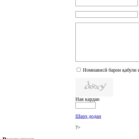
Номнависӣ барои қабули 
Нав кардан
Шарҳ додан
?>