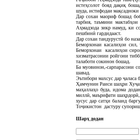
истеҳсолот бояд дақиқ боша
шуда, истифодаи мақсадноки 
Дар сохаи маориф бошад бо
тарбия, таъмини мактабҳои
Аҳмадзода зикр намуд, ки с
пешбинӣ гардидааст.
Дар сохаи тандурустӣ бо наз
Беморхонаи касалиҳои сил,
Беморхонаи касалиҳои сироя
хизматрасонии ройгони тибб
талаботи сокинон бошад.
Ба муовинон,-сарпарасони со
шавад.
Эътибори махсус дар ҷаласа 
Ҳамчунин Раиси шаҳри Хуҷанд
маҳаллаҳо буда, идома дода
миллӣ, маърифати шаҳрдорӣ, 
хусус дар сатҳи баланд бар
Тоҷикистон дастуру супориш
Шарҳ додан