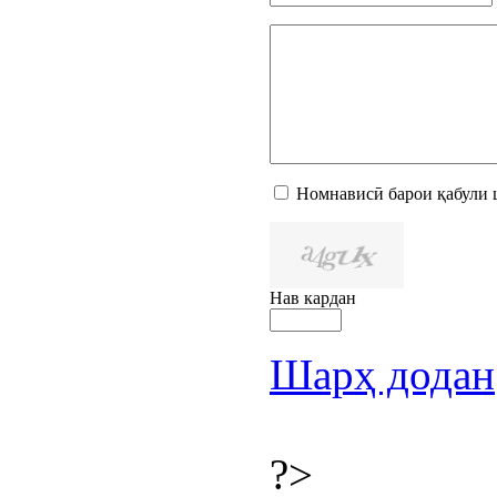
Номнависӣ барои қабули 
Нав кардан
Шарҳ додан
?>