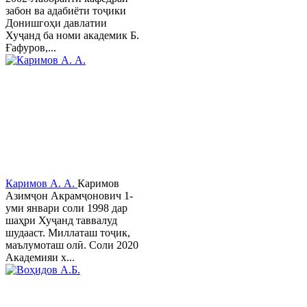
забон ва адабиёти тоҷики
Донишгоҳи давлатии
Хуҷанд ба номи академик Б.
Ғафуров,...
Каримов А. А.
Каримов
Азимҷон Акрамҷонович 1-
уми январи соли 1998 дар
шаҳри Хуҷанд таввалуд
шудааст. Миллаташ тоҷик,
маълумоташ олӣ. Соли 2020
Академияи х...