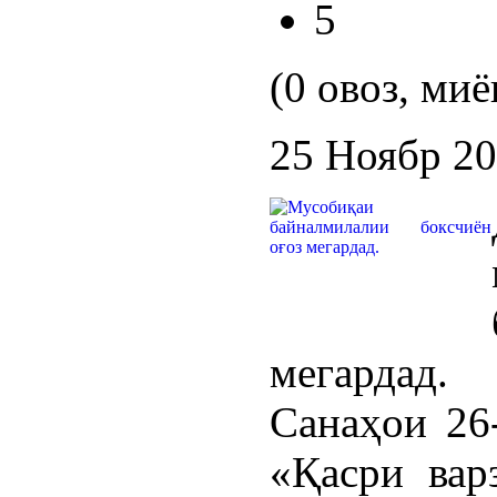
5
(0 овоз, миё
25 Ноябр 2
мегардад.
Санаҳои 26
«Қасри вар