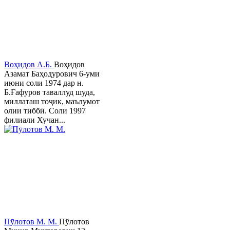
Воҳидов А.Б.
Воҳидов
Азамат Баҳодурович 6-уми
июни соли 1974 дар н.
Б.Ғафуров таваллуд шуда,
миллаташ тоҷик, маълумот
олии тиббӣ. Соли 1997
филиали Хучан...
Пӯлотов М. М.
Пўлотов