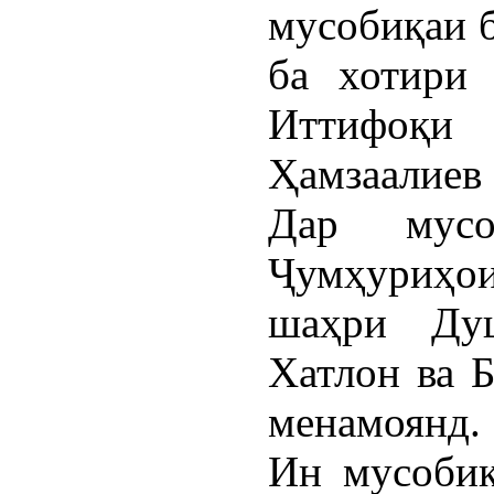
мусобиқаи б
ба хотири
Иттифо
Ҳамзаалиев 
Дар мусо
Ҷумҳуриҳои
шаҳри Душ
Хатлон ва 
менамоянд.
Ин мусобиқ