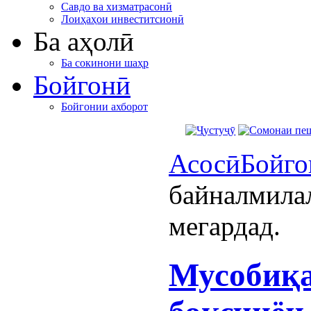
Савдо ва хизматрасонӣ
Лоиҳаҳои инвеститсионӣ
Ба аҳолӣ
Ба сокинони шаҳр
Бойгонӣ
Бойгонии ахборот
Асосӣ
Бойго
байналмилал
мегардад.
Мусобиқ