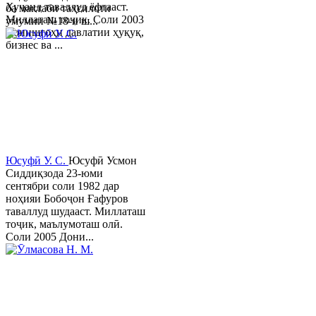
Хуҷанд таваллуд ёфтааст.
ба мактаби таҳсилоти
Миллаташ тоҷик. Соли 2003
умумии №18-и ш...
Донишгоҳи давлатии ҳуқуқ,
бизнес ва ...
Юсуфӣ У. C.
Юсуфӣ Усмон
Сиддиқзода 23-юми
сентябри соли 1982 дар
ноҳияи Бобоҷон Ғафуров
таваллуд шудааст. Миллаташ
тоҷик, маълумоташ олӣ.
Соли 2005 Дони...