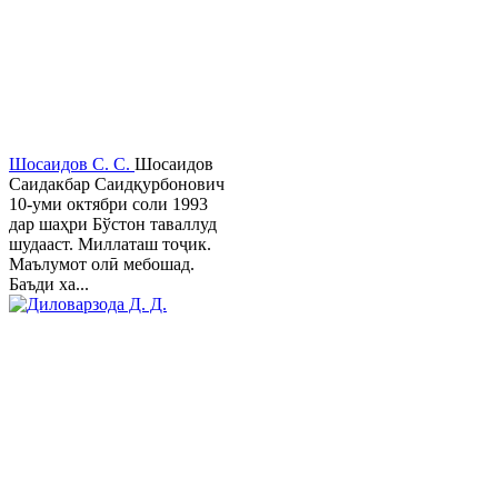
Шосаидов С. С.
Шосаидов
Саидакбар Саидқурбонович
10-уми октябри соли 1993
дар шаҳри Бўстон таваллуд
шудааст. Миллаташ тоҷик.
Маълумот олӣ мебошад.
Баъди ха...