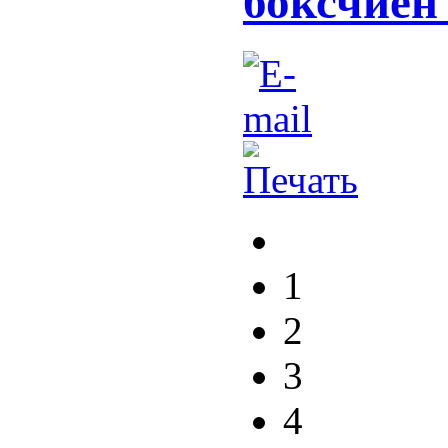
боксчиён 
1
2
3
4