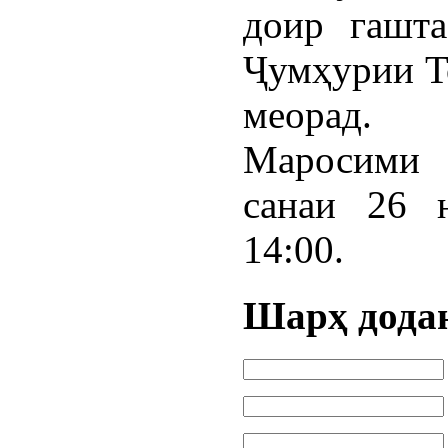
доир гашт
Ҷумҳурии Т
меорад.
Маросими 
санаи 26 
14:00.
Шарҳ дода