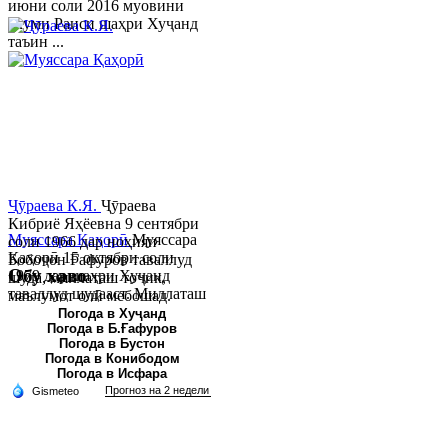
июни соли 2016 муовини
якуми Раиси шаҳри Хуҷанд
таъин ...
Ҷӯраева К.Я.
Ҷӯраева
Кибриё Яҳёевна 9 сентябри
Муяссара Қаҳорӣ
Муяссара
соли 1966 дар ноҳияи
Қаҳорӣ 15 октябри соли
Бобоҷон Ғафуров таваллуд
Обу хаво
1979 дар шаҳри Хуҷанд
шуда, миллаташ тоҷик,
таваллуд шудааст. Миллаташ
маълумот олӣ мебошад.
тоҷик. Маълумот олӣ. Соли
Соли 1997 Донишг...
Погода в Хуҷанд
Погода в Б.Ғафуров
2002 Донишгоҳи давлатии
Погода в Бустон
Хуҷанд ба...
Погода в Конибодом
Погода в Исфара