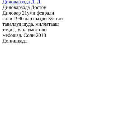
Диловарзода Д. Д.
Диловарзода Достон
Диловар 21уми феврали
соли 1996 дар шаҳри Бӯстон
таваллуд шуда, миллатааш
тоҷик, маълумот олӣ
мебошад. Соли 2018
Донишкад...