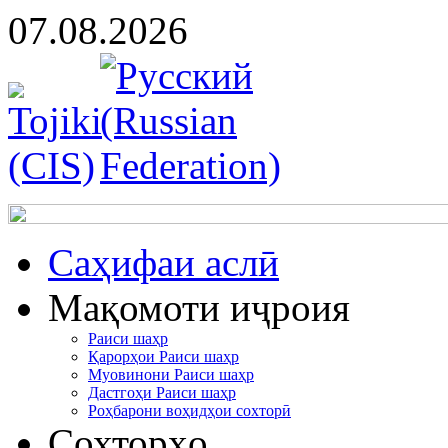
07.08.2026
Cаҳифаи аслӣ
Мақомоти иҷроия
Раиси шаҳр
Қарорҳои Раиси шаҳр
Муовинони Раиси шаҳр
Дастгоҳи Раиси шаҳр
Роҳбарони воҳидҳои сохторӣ
Сохторҳо