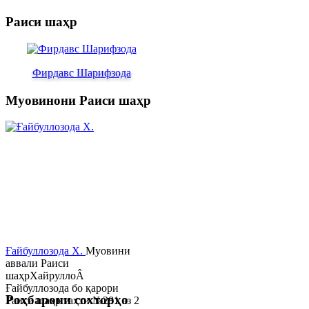
Раиси шаҳр
Фирдавс Шарифзода
Муовинони Раиси шаҳр
Ғайбуллозода Х.
Муовини
аввали Раиси
шаҳрХайруллоÂ
Ғайбуллозода бо қарори
Роҳбарони сохторҳо
Раиси шаҳр таҳти №281 аз 2