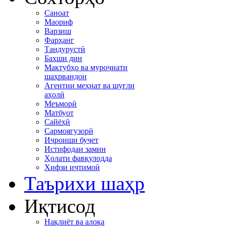
Саноат
Маориф
Варзиш
Фарҳанг
Тандурустӣ
Бахши дин
Мактубҳо ва муроҷиати
шаҳрвандон
Агентии меҳнат ва шуғли
аҳолӣ
Меъморӣ
Матбуот
Сайёҳӣ
Сармоягузорӣ
Иҷроиши буҷет
Истифодаи замин
Ҳолати фавқулодда
Хифзи иҷтимоӣ
Таърихи шаҳр
Иқтисод
Нақлиёт ва алоқа