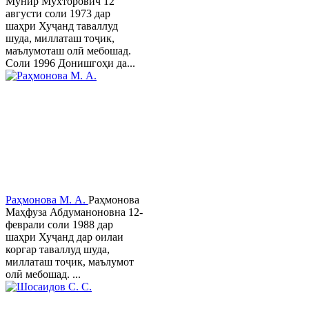
Мунир Мухторович 12
августи соли 1973 дар
шаҳри Хуҷанд таваллуд
шуда, миллаташ тоҷик,
маълумоташ олӣ мебошад.
Соли 1996 Донишгоҳи да...
Раҳмонова М. А.
Раҳмонова
Маҳфуза Абдуманоновна 12-
феврали соли 1988 дар
шаҳри Хуҷанд дар оилаи
коргар таваллуд шуда,
миллаташ тоҷик, маълумот
олӣ мебошад. ...