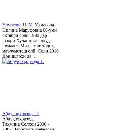
Ӯлмасова Н. М.
Ӯлмасова
Нигина Маруфовна 08-уми
октябри соли 1980 дар
шаҳри Хуҷанд таваллуд
шудааст. Миллаташ тоҷик,
маълумоташ олӣ. Соли 2010
Донишгоҳи да...
Абдуқаҳҳорзода Т.
Абдуқаҳҳорзода
Таҳмина Солҳои 2000 -
2002-Лаборанти кафедраи