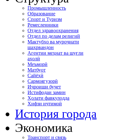
Промышленность
Образование
Спорт и Туризм
Ремесленники
Отдел здравоохранения
Отдел по делам религий
Мактубҳо ва муроҷиати
шаҳрвандон
Агентии меҳнат ва шуғли
аҳолӣ
Меъморӣ
Матбуот
Сайёҳӣ
Сармоягузорӣ
Иҷроиши буҷет
Истифодаи замин
Ҳолати фавқулодда
Хифзи иҷтимоӣ
История города
Экономика
Транспорт и связь