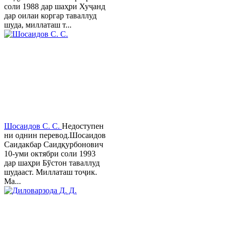
соли 1988 дар шаҳри Хуҷанд
дар оилаи коргар таваллуд
шуда, миллаташ т...
Шосаидов С. С.
Недоступен
ни однин перевод.Шосаидов
Саидакбар Саидқурбонович
10-уми октябри соли 1993
дар шаҳри Бўстон таваллуд
шудааст. Миллаташ тоҷик.
Ма...