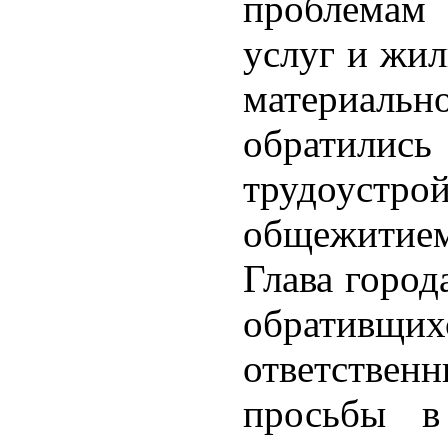
проблемам
услуг и жи
материальн
обрати
трудоустр
общежитием
Глава город
обративщ
ответствен
просьбы в