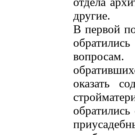
отдела архи
другие.
В первой по
обратили
вопросам.
обративши
оказать со
стройматер
обратились
приусаде