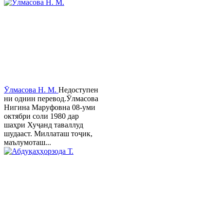
Ӯлмасова Н. М.
Недоступен
ни однин перевод.Ӯлмасова
Нигина Маруфовна 08-уми
октябри соли 1980 дар
шаҳри Хуҷанд таваллуд
шудааст. Миллаташ тоҷик,
маълумоташ...