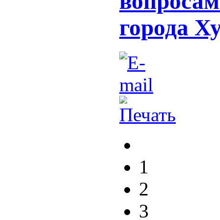
вопросам
города Х
1
2
3