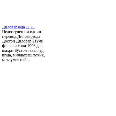
Диловарзода Д. Д.
Недоступен ни однин
перевод.Диловарзода
Достон Диловар 21уми
феврали соли 1996 дар
шаҳри Бӯстон таваллуд
шуда, миллатааш тоҷик,
маълумот олӣ...