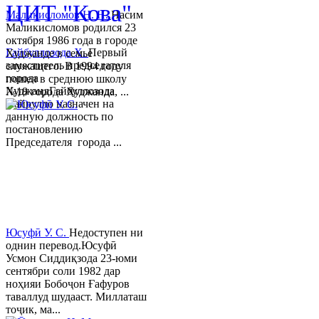
ЦИТ "Кова"
Маликисломов Н. Н.
Насим
Маликисломов родился 23
октября 1986 года в городе
Гайбуллозода Х.
Первый
Худжанде в семье
заместитель председателя
служащего. В 1994 году
города
пошел в среднюю школу
ХуджандГайбуллозода
№18 города Худжанда, ...
Хайрулло назначен на
данную должность по
постановлению
Председателя города ...
Юсуфӣ У. C.
Недоступен ни
однин перевод.Юсуфӣ
Усмон Сиддиқзода 23-юми
сентябри соли 1982 дар
ноҳияи Бобоҷон Ғафуров
таваллуд шудааст. Миллаташ
тоҷик, ма...