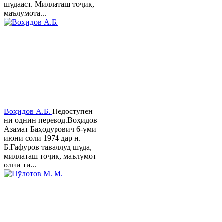
шудааст. Миллаташ тоҷик,
маълумота...
Воҳидов А.Б.
Недоступен
ни однин перевод.Воҳидов
Азамат Баҳодурович 6-уми
июни соли 1974 дар н.
Б.Ғафуров таваллуд шуда,
миллаташ тоҷик, маълумот
олии ти...