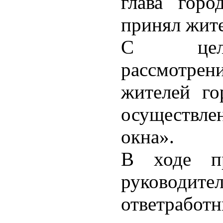
глава горо
принял жите
С цель
рассмотре
жителей го
осуществ
окна».
В ходе пр
руководите
ответработ