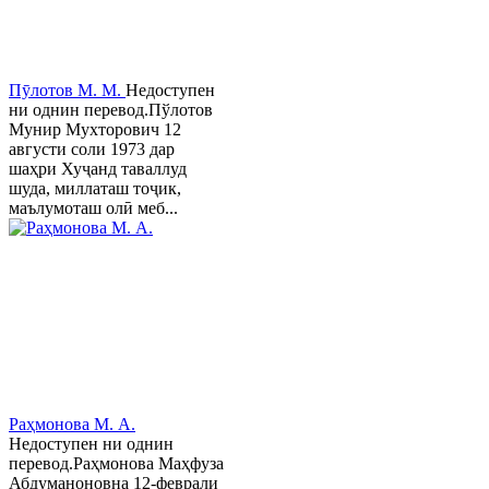
Пӯлотов М. М.
Недоступен
ни однин перевод.Пўлотов
Мунир Мухторович 12
августи соли 1973 дар
шаҳри Хуҷанд таваллуд
шуда, миллаташ тоҷик,
маълумоташ олӣ меб...
Раҳмонова М. А.
Недоступен ни однин
перевод.Раҳмонова Маҳфуза
Абдуманоновна 12-феврали