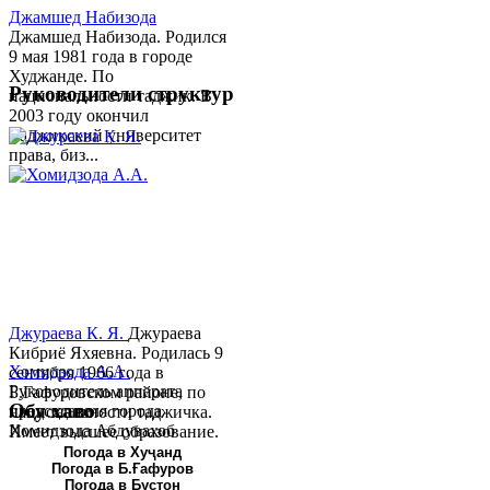
Джамшед Набизода
Джамшед Набизода. Родился
9 мая 1981 года в городе
Худжанде. По
Руководители структур
национальности таджик. В
2003 году окончил
Таджикский университет
права, биз...
Джураева К. Я.
Джураева
Кибриё Яхяевна. Родилась 9
Хомидзода А.А.
сентября 1966 года в
Руководитель аппарата
Б.Гафуровском районе, по
Обу хаво
председателя города
национальности таджичка.
Хомидзода Абдувахоб
Имеет высшее образование.
Абдумаджид родился 8
В 1997 ...
Погода в Хуҷанд
Погода в Б.Ғафуров
июня 1978 года в городе
Погода в Бустон
Худжанде. По