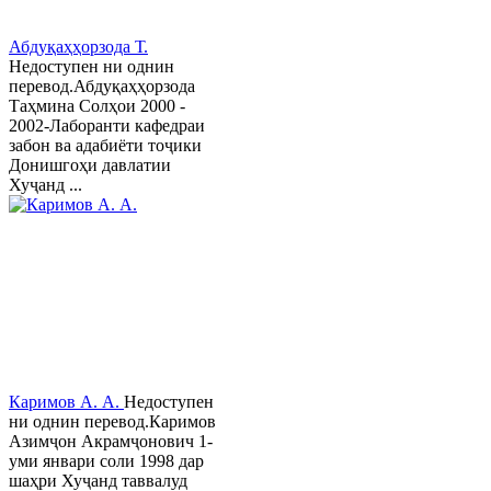
Абдуқаҳҳорзода Т.
Недоступен ни однин
перевод.Абдуқаҳҳорзода
Таҳмина Солҳои 2000 -
2002-Лаборанти кафедраи
забон ва адабиёти тоҷики
Донишгоҳи давлатии
Хуҷанд ...
Каримов А. А.
Недоступен
ни однин перевод.Каримов
Азимҷон Акрамҷонович 1-
уми январи соли 1998 дар
шаҳри Хуҷанд таввалуд