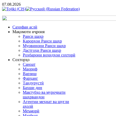
07.08.2026
Cаҳифаи аслӣ
Мақомоти иҷроия
Раиси шаҳр
Қарорҳои Раиси шаҳр
Муовинони Раиси шаҳр
Дастгоҳи Раиси шаҳр
Роҳбарони воҳидҳои сохторӣ
Сохторҳо
Саноат
Маориф
Варзиш
Фарҳанг
Тандурустӣ
Бахши дин
Мактубҳо ва муроҷиати
шаҳрвандон
Агентии меҳнат ва шуғли
аҳолӣ
Меъморӣ
Матбуот