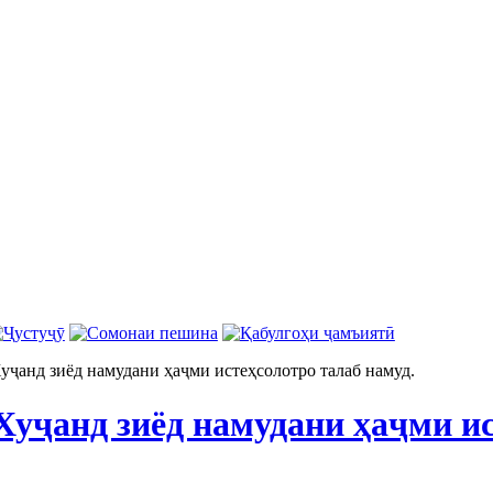
уҷанд зиёд намудани ҳаҷми истеҳсолотро талаб намуд.
Хуҷанд зиёд намудани ҳаҷми ис