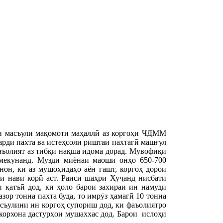
и масъули мақомоти маҳаллӣ аз коргоҳи ЧДММ
арди пахта ва истеҳсоли риштаи пахтагӣ машғул
фаъолият аз тибқи нақша идома дорад. Мувофиқи
 мекунанд. Музди миёнаи маоши онҳо 650-700
он, ки аз мушоҳидаҳо аён гашт, коргоҳ дорои
и нави корӣ аст. Раиси шаҳри Хуҷанд нисбати
и қатъӣ дод, ки ҳоло барои захираи ин намуди
зор тонна пахта буда, то имрӯз ҳамагӣ 10 тонна
асъулини ин коргоҳ супориш дод, ки фаъолиятро
корхона дастурҳои мушаххас дод. Барои ислоҳи