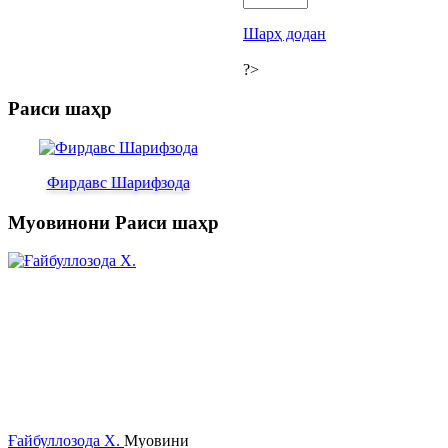
Шарҳ додан
?>
Раиси шаҳр
Фирдавс Шарифзода
Муовинони Раиси шаҳр
Ғайбуллозода Х.
Муовини