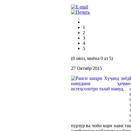
1
2
3
4
5
(0 овоз, миёна 0 аз 5)
27 Октябр 2015
пурзур ва чойи кори нави та
камбудиҳои ҷойдошта ва баро