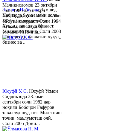
Маликисломов 23 октябри
Ҷамшед Набизода
Ҷамшед
соли 1986 дар шаҳри
Набизода 9-уми майи соли
Хуҷанд, дар оилаи хизматчӣ
1981 дар шаҳри шаҳри
ба дунё омадааст. Соли 1994
Хуҷанд таваллуд ёфтааст.
ба мактаби таҳсилоти
Миллаташ тоҷик. Соли 2003
умумии №18-и ш...
Донишгоҳи давлатии ҳуқуқ,
бизнес ва ...
Юсуфӣ У. C.
Юсуфӣ Усмон
Сиддиқзода 23-юми
сентябри соли 1982 дар
ноҳияи Бобоҷон Ғафуров
таваллуд шудааст. Миллаташ
тоҷик, маълумоташ олӣ.
Соли 2005 Дони...