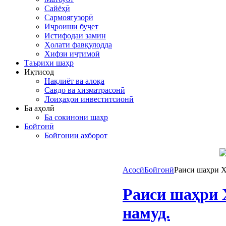
Сайёҳӣ
Сармоягузорӣ
Иҷроиши буҷет
Истифодаи замин
Ҳолати фавқулодда
Хифзи иҷтимоӣ
Таърихи шаҳр
Иқтисод
Нақлиёт ва алоқа
Савдо ва хизматрасонӣ
Лоиҳаҳои инвеститсионӣ
Ба аҳолӣ
Ба сокинони шаҳр
Бойгонӣ
Бойгонии ахборот
Асосӣ
Бойгонӣ
Раиси шаҳри Х
Раиси шаҳри 
намуд.