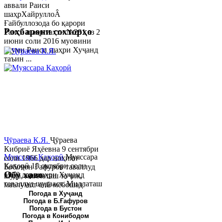
аввали Раиси
шаҳрХайруллоÂ
Ғайбуллозода бо қарори
Роҳбарони сохторҳо
Раиси шаҳр таҳти №281 аз 2
июни соли 2016 муовини
якуми Раиси шаҳри Хуҷанд
таъин ...
Ҷӯраева К.Я.
Ҷӯраева
Кибриё Яҳёевна 9 сентябри
Муяссара Қаҳорӣ
Муяссара
соли 1966 дар ноҳияи
Қаҳорӣ 15 октябри соли
Бобоҷон Ғафуров таваллуд
Обу хаво
1979 дар шаҳри Хуҷанд
шуда, миллаташ тоҷик,
таваллуд шудааст. Миллаташ
маълумот олӣ мебошад.
тоҷик. Маълумот олӣ. Соли
Соли 1997 Донишг...
Погода в Хуҷанд
Погода в Б.Ғафуров
2002 Донишгоҳи давлатии
Погода в Бустон
Хуҷанд ба...
Погода в Конибодом