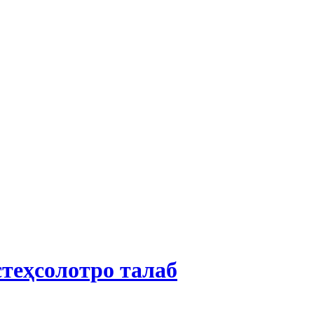
теҳсолотро талаб