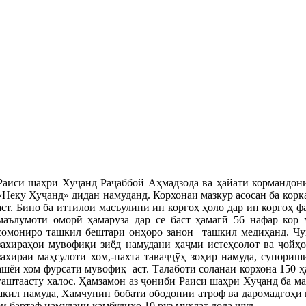
Раиси шаҳри Хуҷанд Раҷаббой Аҳмадзода ва ҳайати кормандон
«Неку Хуҷанд» дидан намуданд. Корхонаи мазкур асосан ба корк
аст. Бино ба иттилои масъулини ин коргоҳ ҳоло дар ин коргоҳ 
маълумоти оморӣ ҳамарӯза дар се баст ҳамагӣ 56 нафар кор
сомониро ташкил бештари онҳоро занон ташкил медиҳанд. Чун
захираҳои мувофиқи зиёд намудани ҳаҷми истеҳсолот ва ҷойҳо
захираи маҳсулоти хом,-пахта таваҷҷӯҳ зоҳир намуда, супориш
ашёи хом фурсати мувофиқ аст. Талаботи соланаи корхона 150 ҳа
гаштаасту халос. Ҳамзамон аз ҷониби Раиси шаҳри Хуҷанд ба м
шкил намуда, Хамчунин бобати ободонии атроф ва даромадгоҳи 
и бартаф намудани камбудиҳо 10 рӯз муҳлат дода шуд.