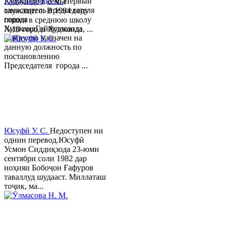
Гайбуллозода Х.
Первый
Худжанде в семье
заместитель председателя
служащего. В 1994 году
города
пошел в среднюю школу
ХуджандГайбуллозода
№18 города Худжанда, ...
Хайрулло назначен на
данную должность по
постановлению
Председателя города ...
Юсуфӣ У. C.
Недоступен ни
однин перевод.Юсуфӣ
Усмон Сиддиқзода 23-юми
сентябри соли 1982 дар
ноҳияи Бобоҷон Ғафуров
таваллуд шудааст. Миллаташ
тоҷик, ма...