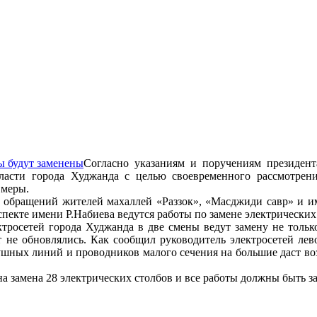
Согласно указаниям и поручениям президен
ласти города Худжанда с целью своевременного рассмотрен
 меры.
з обращений жителей махаллей «Раззок», «Масджиди савр» и и
спекте имени Р.Набиева ведутся работы по замене электрических
тросетей города Худжанда в две смены ведут замену не только
т не обновлялись. Как сообщил руководитель электросетей ле
ушных линий и проводников малого сечения на большие даст во
а замена 28 электрических столбов и все работы должны быть з