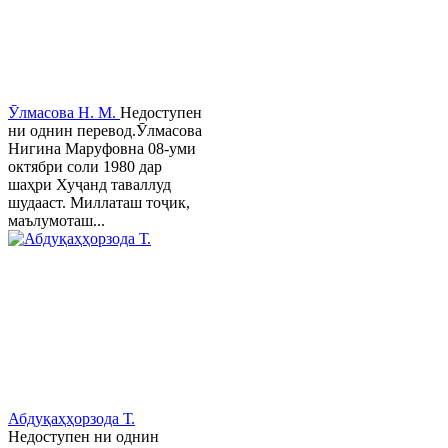
Ӯлмасова Н. М.
Недоступен
ни однин перевод.Ӯлмасова
Нигина Маруфовна 08-уми
октябри соли 1980 дар
шаҳри Хуҷанд таваллуд
шудааст. Миллаташ тоҷик,
маълумоташ...
Абдуқаҳҳорзода Т.
Недоступен ни однин