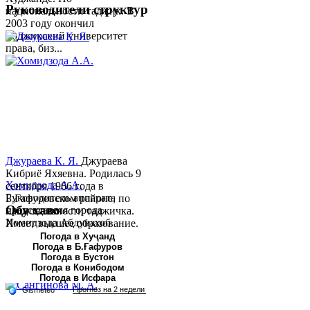
Руководители структур
национальности таджик. В
2003 году окончил
Таджикский университет
права, биз...
Джураева К. Я.
Джураева
Кибриё Яхяевна. Родилась 9
Хомидзода А.А.
сентября 1966 года в
Руководитель аппарата
Б.Гафуровском районе, по
Обу хаво
председателя города
национальности таджичка.
Хомидзода Абдувахоб
Имеет высшее образование.
Абдумаджид родился 8
В 1997 ...
Погода в Хуҷанд
Погода в Б.Ғафуров
июня 1978 года в городе
Погода в Бустон
Худжанде. По
Погода в Конибодом
национальности...
Погода в Исфара