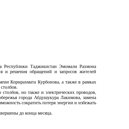
та Республики Таджикистан Эмомали Рахмона
ия и решения обращений и запросов жителей
мени Корирахмата Курбонова, а также в рамках
 столбов.
 столбов, но также и электрических проводов,
вобережья города Абдушукура Лакимова, замена
зможность сократить потеря энергии и избежать
авершены до конца месяца.