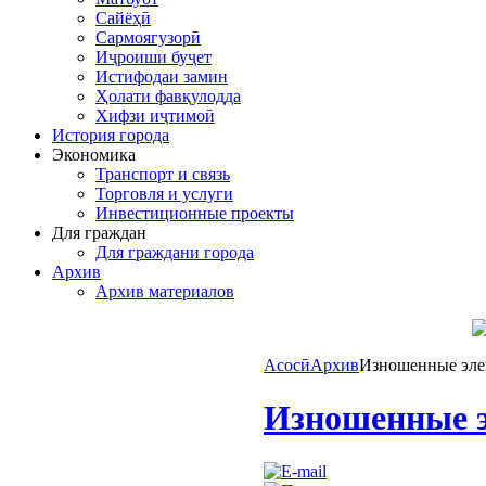
Сайёҳӣ
Сармоягузорӣ
Иҷроиши буҷет
Истифодаи замин
Ҳолати фавқулодда
Хифзи иҷтимоӣ
История города
Экономика
Транспорт и связь
Торговля и услуги
Инвестиционные проекты
Для граждан
Для граждани города
Архив
Архив материалов
Асосӣ
Архив
Изношенные эле
Изношенные э