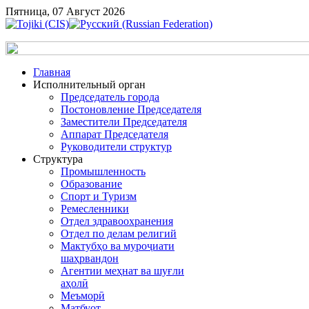
Пятница, 07 Август 2026
Главная
Исполнительный орган
Председатель города
Постоновление Председателя
Заместители Председателя
Аппарат Председателя
Руководители структур
Структура
Промышленность
Образование
Спорт и Туризм
Ремесленники
Отдел здравоохранения
Отдел по делам религий
Мактубҳо ва муроҷиати
шаҳрвандон
Агентии меҳнат ва шуғли
аҳолӣ
Меъморӣ
Матбуот