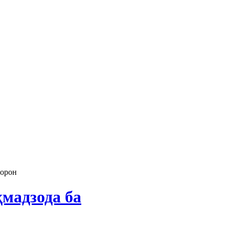
горон
мадзода ба