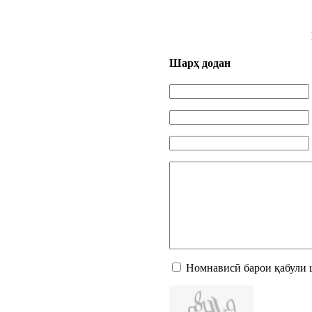
Шарҳ додан
Номнависӣ барои қабули 