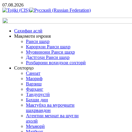
07.08.2026
Cаҳифаи аслӣ
Мақомоти иҷроия
Раиси шаҳр
Қарорҳои Раиси шаҳр
Муовинони Раиси шаҳр
Дастгоҳи Раиси шаҳр
Роҳбарони воҳидҳои сохторӣ
Сохторҳо
Саноат
Маориф
Варзиш
Фарҳанг
Тандурустӣ
Бахши дин
Мактубҳо ва муроҷиати
шаҳрвандон
Агентии меҳнат ва шуғли
аҳолӣ
Меъморӣ
Матбуот