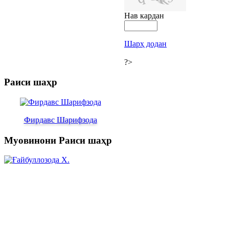
Нав кардан
Шарҳ додан
?>
Раиси шаҳр
Фирдавс Шарифзода
Муовинони Раиси шаҳр