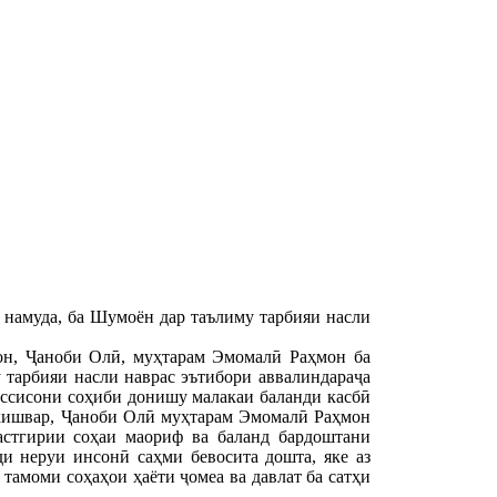
намуда, ба Шумоён дар таълиму тарбияи насли
он, Ҷаноби Олӣ, муҳтарам Эмомалӣ Раҳмон ба
 тарбияи насли наврас эътибори аввалиндараҷа
ассисони соҳиби донишу малакаи баланди касбӣ
кишвар, Ҷаноби Олӣ муҳтарам Эмомалӣ Раҳмон
стгирии соҳаи маориф ва баланд бардоштани
и неруи инсонӣ саҳми бевосита дошта, яке аз
тамоми соҳаҳои ҳаёти ҷомеа ва давлат ба сатҳи