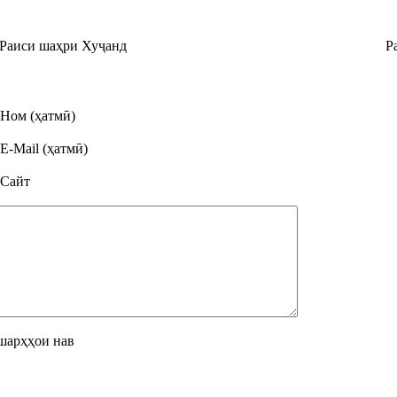
Раиси шаҳри Хуҷанд
Раҷаббой А
Ном (ҳатмӣ)
E-Mail (ҳатмӣ)
Сайт
шарҳҳои нав