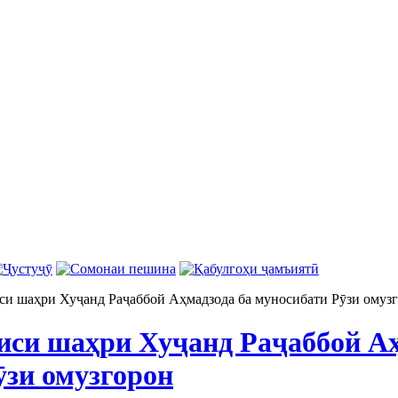
си шаҳри Хуҷанд Раҷаббой Аҳмадзода ба муносибати Рӯзи омуз
иси шаҳри Хуҷанд Раҷаббой Аҳ
ӯзи омузгорон