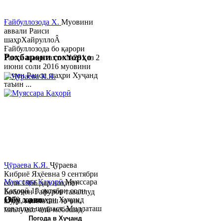
Ғайбуллозода Х.
Муовини
аввали Раиси
шаҳрХайруллоÂ
Ғайбуллозода бо қарори
Роҳбарони сохторҳо
Раиси шаҳр таҳти №281 аз 2
июни соли 2016 муовини
якуми Раиси шаҳри Хуҷанд
таъин ...
Ҷӯраева К.Я.
Ҷӯраева
Кибриё Яҳёевна 9 сентябри
Муяссара Қаҳорӣ
Муяссара
соли 1966 дар ноҳияи
Қаҳорӣ 15 октябри соли
Бобоҷон Ғафуров таваллуд
Обу хаво
1979 дар шаҳри Хуҷанд
шуда, миллаташ тоҷик,
таваллуд шудааст. Миллаташ
маълумот олӣ мебошад.
тоҷик. Маълумот олӣ. Соли
Соли 1997 Донишг...
Погода в Хуҷанд