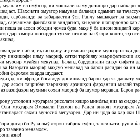
, муаллим ва омӯзгор, ки машъали илму донишро дар пайкари з
шед аст. Шахсияти омӯзгор намунаи баланди одамият ва таҷассу
дӣ, сарбаландӣ ва забардастии ӯст. Ранҷу машаққат ва заҳма
ад, сарчашмаи файзбахши зиндагист, ки қалби шогирдонро ҳар л
 пеша ва асоси ободии ҷомеа буда, маҳз ӯ ба инсон зиндагӣ кар
гор дар замири шогирдон тухми некиву накӯкорӣ кошта, эҳсоси
бахшад.
авандҳои сиёсӣ, иқтисодиву иҷтимоии ҷаҳони муосир огаҳӣ доре
фту инкишофи илму маориф, сатҳи тарбияву маърифатнокии аҳо
яи муосир муайян мекунад. Баланд бардоштани сатҳу сифати д
 ва Вазорати маориф маҳсуб мешавад ва барои расидан ба ин 
бия фароҳам оварда шудааст.
диҳад, ки афроди босаводу донишманд барои ҳар як давлату ми
 дар асоси таҷрибаи таърихиву арзишҳои фарҳангии миллӣ тар
 аз вазифаҳои муҳими соҳаи маориф ба шумор меравад. Барои р
ону устодони муҳтарам рисолати хешро минбаъд низ аз сидқи д
 Олӣ муҳтарам Эмомалӣ Раҳмон ва Раиси вилоят муҳтарам А
ватанпараст саҳми муносиб мегузоред. Дар ин ҷода ба ҳар яки
бори дигар бо Рузи омӯзгорон табрик гуфта, тансињатӣ, руњи 
ро таманно менамоям.
рони азиз!