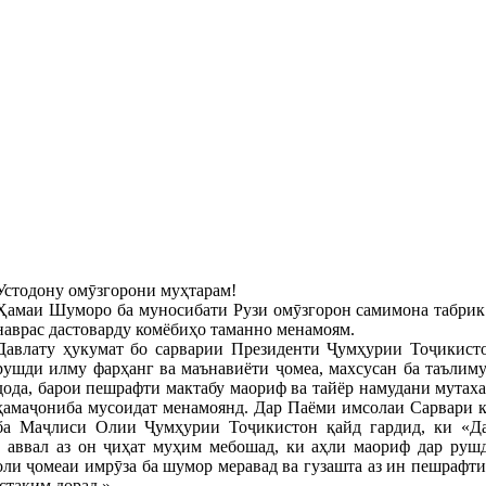
Устодону омӯзгорони муҳтарам!
Ҳамаи Шуморо ба муносибати Рузи омӯзгорон самимона табрик 
наврас дастоварду комёбиҳо таманно менамоям.
Давлату ҳукумат бо сарварии Президенти Ҷумҳурии Тоҷикист
рушди илму фарҳанг ва маънавиёти ҷомеа, махсусан ба таълиму
дода, барои пешрафти мактабу маориф ва тайёр намудани мутах
ҳамаҷониба мусоидат менамоянд. Дар Паёми имсолаи Сарвари 
ба Маҷлиси Олии Ҷумҳурии Тоҷикистон қайд гардид, ки «Да
 аввал аз он ҷиҳат муҳим мебошад, ки аҳли маориф дар рушд
ли ҷомеаи имрӯза ба шумор меравад ва гузашта аз ин пешрафти 
стақим дорад.»