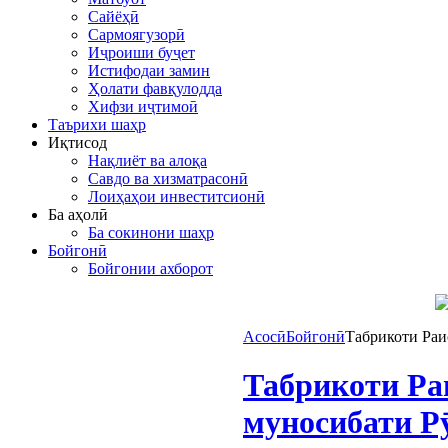
Сайёҳӣ
Сармоягузорӣ
Иҷроиши буҷет
Истифодаи замин
Ҳолати фавқулодда
Хифзи иҷтимоӣ
Таърихи шаҳр
Иқтисод
Нақлиёт ва алоқа
Савдо ва хизматрасонӣ
Лоиҳаҳои инвеститсионӣ
Ба аҳолӣ
Ба сокинони шаҳр
Бойгонӣ
Бойгонии ахборот
Асосӣ
Бойгонӣ
Табрикоти Раи
Табрикоти Ра
муносибати Р