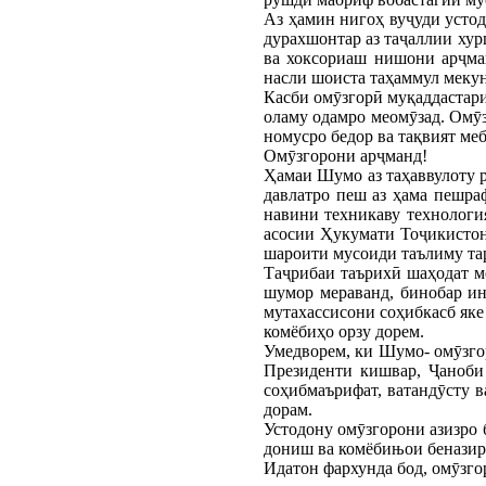
Аз ҳамин нигоҳ вуҷуди устод
дурахшонтар аз таҷаллии хур
ва хоксориаш нишони арҷман
насли шоиста таҳаммул мекун
Касби омӯзгорӣ муқаддастарин
оламу одамро меомӯзад. Омӯз
номусро бедор ва тақвият ме
Омӯзгорони арҷманд!
Ҳамаи Шумо аз таҳаввулоту р
давлатро пеш аз ҳама пешра
навини техникаву технологи
асосии Ҳукумати Тоҷикистон
шароити мусоиди таълиму тар
Таҷрибаи таърихӣ шаҳодат ме
шумор мераванд, бинобар ин
мутахассисони соҳибкасб яке
комёбиҳо орзу дорем.
Умедворем, ки Шумо- омӯзгор
Президенти кишвар, Ҷаноби
соҳибмаърифат, ватандӯсту 
дорам.
Устодону омӯзгорони азизро 
дониш ва комёбињои беназир
Идатон фархунда бод, омӯзго