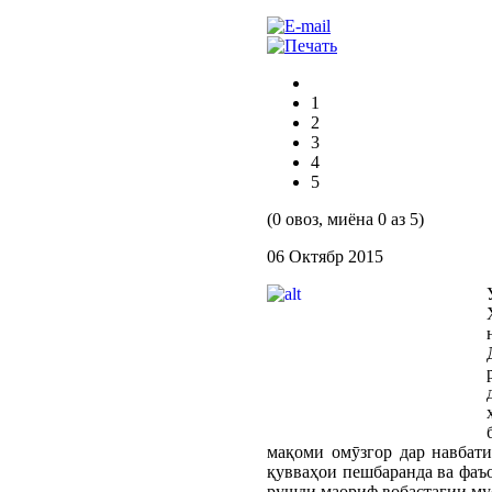
1
2
3
4
5
(0 овоз, миёна 0 аз 5)
06 Октябр 2015
мақоми омӯзгор дар навбати
қувваҳои пешбаранда ва фаъо
рушди маориф вобастагии му