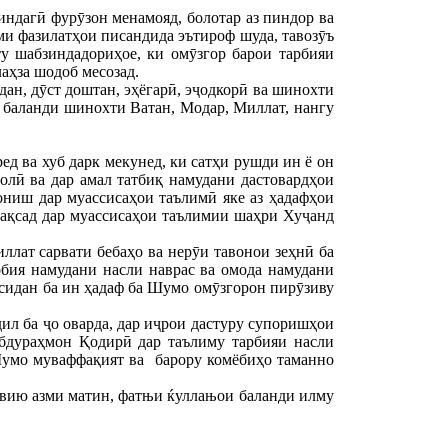
индагӣ фурӯзон менамояд, болотар аз пиндор ва
ми фазилатҳои писандида эътироф шуда, тавозӯъ
ту шабзиндадориҳое, ки омӯзгор барои тарбияи
аҳза шодоб месозад.
дан, дӯст доштан, эҳёгарӣ, эҷодкорӣ ва шинохти
 баланди шинохти Ватан, Модар, Миллат, нангу
д ва хуб дарк мекунед, ки сатҳи рушди ин ё он
лӣ ва дар амал татбиқ намудани дастовардҳои
ониш дар муассисаҳои таълимӣ яке аз ҳадафҳои
мақсад дар муассисаҳои таълимии шаҳри Хуҷанд
ллат сарвати бебаҳо ва нерӯи тавонои зеҳнӣ ба
бия намудани насли наврас ва омода намудани
асидан ба ин ҳадаф ба Шумо омӯзгорон пирӯзиву
ил ба ҷо оварда, дар иҷрои дастуру супоришҳои
бдураҳмон Қодирӣ дар таълиму тарбияи насли
 Шумо муваффақият ва барору комёбиҳо таманно
ќавию азми матин, фатњи ќуллањои баланди илму