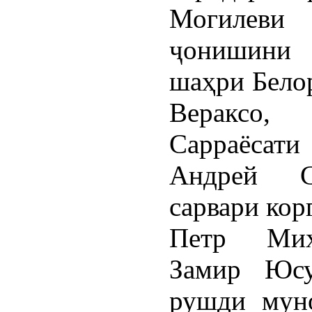
Могилеви
ҷонишини 
шаҳри Бело
Вераксо,
Сарраёсати
Андрей Ст
сарвари кор
Петр Миха
Замир Юсу
рушди муно