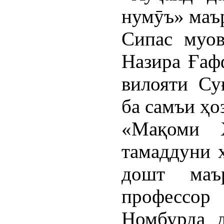
нумӯъ» маър
Сипас муов
Назира Ғаф
вилояти Су
ба самъи ҳо
«Мақоми 
тамаддуни 
дошт маъ
профессо
Номбурда 