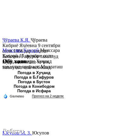
Ҷӯраева К.Я.
Ҷӯраева
Кибриё Яҳёевна 9 сентябри
Муяссара Қаҳорӣ
Муяссара
соли 1966 дар ноҳияи
Қаҳорӣ 15 октябри соли
Бобоҷон Ғафуров таваллуд
Обу хаво
1979 дар шаҳри Хуҷанд
шуда, миллаташ тоҷик,
таваллуд шудааст. Миллаташ
маълумот олӣ мебошад.
тоҷик. Маълумот олӣ. Соли
Соли 1997 Донишг...
Погода в Хуҷанд
Погода в Б.Ғафуров
2002 Донишгоҳи давлатии
Погода в Бустон
Хуҷанд ба...
Погода в Конибодом
Погода в Исфара
Робита:
Юсупов М. З.
Юсупов