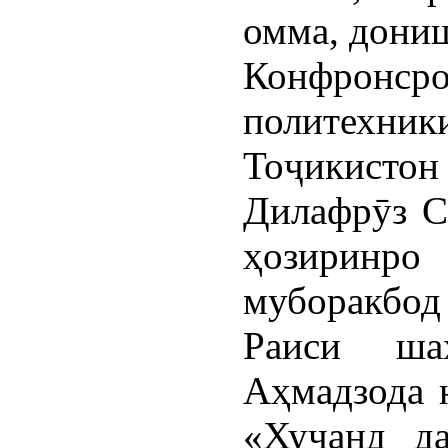
омма, дони
Конфронср
политехни
Тоҷикист
Дилафрӯз С
ҳозиринро
муборакбод
Раиси ша
Аҳмадзода 
«Хуҷанд д