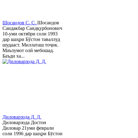
Шосаидов С. С.
Шосаидов
Саидакбар Саидқурбонович
10-уми октябри соли 1993
дар шаҳри Бўстон таваллуд
шудааст. Миллаташ тоҷик.
Маълумот олӣ мебошад.
Баъди ха...
Диловарзода Д. Д.
Диловарзода Достон
Диловар 21уми феврали
соли 1996 дар шаҳри Бӯстон