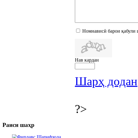
Номнависӣ барои қабули 
Нав кардан
Шарҳ додан
?>
Раиси шаҳр