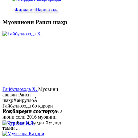
Фирдавс Шарифзода
Муовинони Раиси шаҳр
Ғайбуллозода Х.
Муовини
аввали Раиси
шаҳрХайруллоÂ
Ғайбуллозода бо қарори
Роҳбарони сохторҳо
Раиси шаҳр таҳти №281 аз 2
июни соли 2016 муовини
якуми Раиси шаҳри Хуҷанд
таъин ...