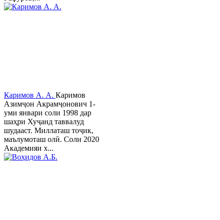
Каримов А. А.
Каримов
Азимҷон Акрамҷонович 1-
уми январи соли 1998 дар
шаҳри Хуҷанд таввалуд
шудааст. Миллаташ тоҷик,
маълумоташ олӣ. Соли 2020
Академияи х...