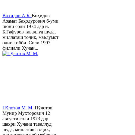
Воҳидов А.Б.
Воҳидов
Азамат Баҳодурович 6-уми
июни соли 1974 дар н.
Б.Ғафуров таваллуд шуда,
миллаташ тоҷик, маълумот
олии тиббӣ. Соли 1997
филиали Хучан...
Пӯлотов М. М.
Пўлотов
Мунир Мухторович 12
августи соли 1973 дар
шаҳри Хуҷанд таваллуд
шуда, миллаташ тоҷик,
маълумоташ олӣ мебошад.