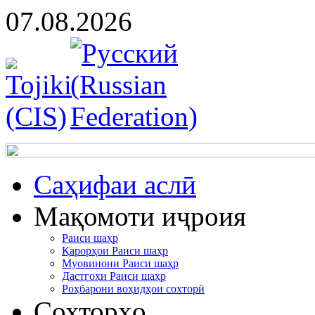
07.08.2026
Cаҳифаи аслӣ
Мақомоти иҷроия
Раиси шаҳр
Қарорҳои Раиси шаҳр
Муовинони Раиси шаҳр
Дастгоҳи Раиси шаҳр
Роҳбарони воҳидҳои сохторӣ
Сохторҳо