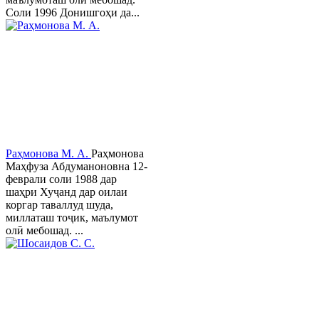
Соли 1996 Донишгоҳи да...
Раҳмонова М. А.
Раҳмонова
Маҳфуза Абдуманоновна 12-
феврали соли 1988 дар
шаҳри Хуҷанд дар оилаи
коргар таваллуд шуда,
миллаташ тоҷик, маълумот
олӣ мебошад. ...