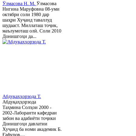
Ӯлмасова Н. М.
Ӯлмасова
Нигина Маруфовна 08-уми
октябри соли 1980 дар
шаҳри Хуҷанд таваллуд
шудааст. Миллаташ тоҷик,
маълумоташ олӣ. Соли 2010
Донишгоҳи да...
Абдуқаҳҳорзода Т.
Абдуқаҳҳорзода
Таҳмина Солҳои 2000 -
2002-Лаборанти кафедраи
забон ва адабиёти тоҷики
Донишгоҳи давлатии
Хуҷанд ба номи академик Б.
Ғафуров,...