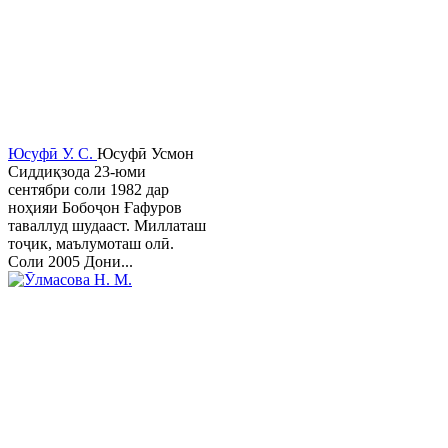
Юсуфӣ У. C.
Юсуфӣ Усмон
Сиддиқзода 23-юми
сентябри соли 1982 дар
ноҳияи Бобоҷон Ғафуров
таваллуд шудааст. Миллаташ
тоҷик, маълумоташ олӣ.
Соли 2005 Дони...