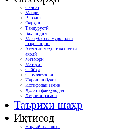
Саноат
Маориф
Варзиш
Фарҳанг
Тандурустӣ
Бахши дин
Мактубҳо ва муроҷиати
шаҳрвандон
Агентии меҳнат ва шуғли
аҳолӣ
Меъморӣ
Матбуот
Сайёҳӣ
Сармоягузорӣ
Иҷроиши буҷет
Истифодаи замин
Ҳолати фавқулодда
Хифзи иҷтимоӣ
Таърихи шаҳр
Иқтисод
Нақлиёт ва алоқа