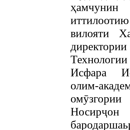
ҳамчун
иттилоотию
вилояти Х
директор
Технологи
Исфара Ис
олим-акад
омӯзгори
Носирҷон 
бародарш