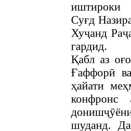
иштироки 
Суғд Назир
Хуҷанд Раҷ
гардид.
Қабл аз оғ
Ғаффорӣ ва
ҳайати меҳ
конфронс 
донишҷӯёни
шуданд. Да