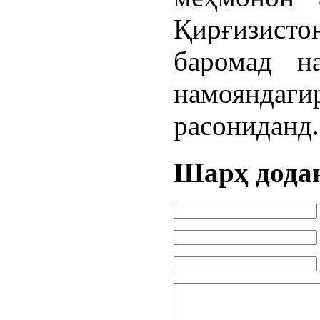
Қирғизист
баромад на
намоянд
расониданд.
Шарҳ дода