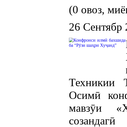
(0 овоз, миё
26 Сентябр 
Техникии 
Осимӣ кон
мавзӯи «
созандаг