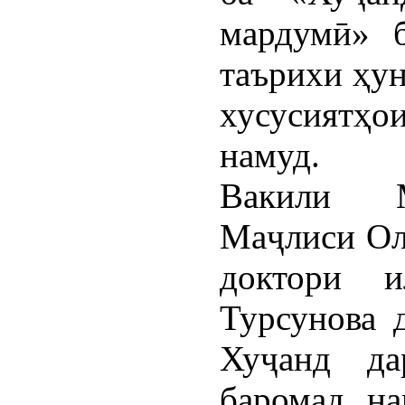
мардумӣ» 
таърихи ҳу
хусусиятҳо
намуд.
Вакили М
Маҷлиси Ол
доктори и
Турсунова 
Хуҷанд да
баромад на