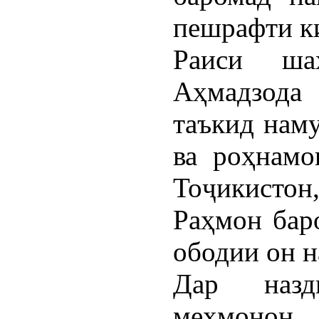
пешрафти ки
Раиси ша
Аҳмадзода 
таъкид наму
ва роҳнамо
Тоҷикисто
Раҳмон бар
ободии он н
Дар назд
меҳмонон 