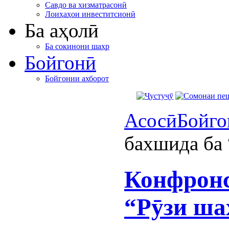
Савдо ва хизматрасонӣ
Лоиҳаҳои инвеститсионӣ
Ба аҳолӣ
Ба сокинони шаҳр
Бойгонӣ
Бойгонии ахборот
Асосӣ
Бойго
бахшида ба
Конфронс
“Рӯзи ша