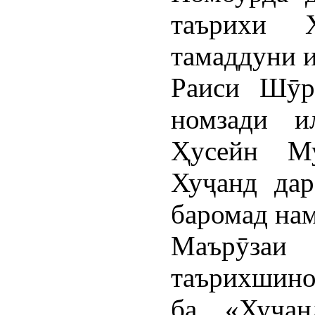
таърихи 
тамаддуни и
Раиси Шӯр
номзади и
Ҳусейн Му
Хуҷанд дар
баромад нам
Маърӯзаи
таърихшин
ба «Хуҷан