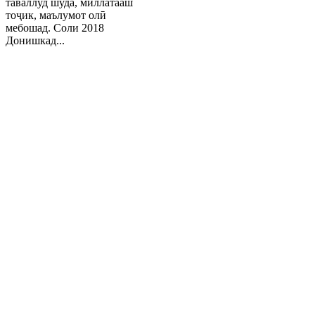
таваллуд шуда, миллатааш
тоҷик, маълумот олӣ
мебошад. Соли 2018
Донишкад...