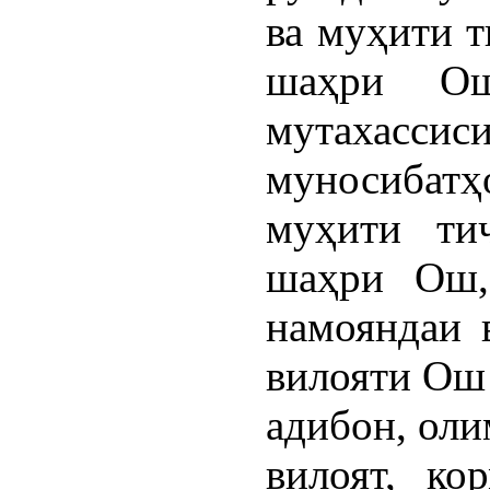
ва муҳити 
шаҳри Ош
мутахас
муносибат
муҳити ти
шаҳри Ош,
намояндаи 
вилояти Ош 
адибон, ол
вилоят, ко