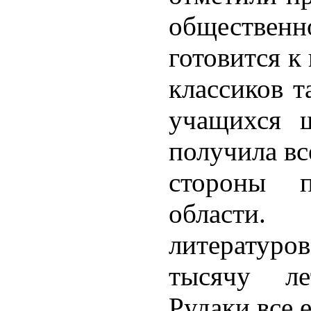
общественн
готовится к
классиков т
учащихся ш
получила в
стороны п
област
литератур
тысячу ле
Рудаки все 