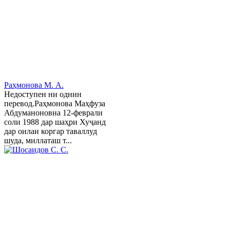
Раҳмонова М. А.
Недоступен ни однин
перевод.Раҳмонова Маҳфуза
Абдуманоновна 12-феврали
соли 1988 дар шаҳри Хуҷанд
дар оилаи коргар таваллуд
шуда, миллаташ т...