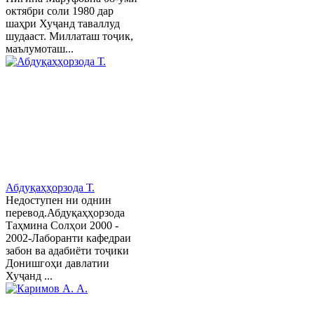
октябри соли 1980 дар
шаҳри Хуҷанд таваллуд
шудааст. Миллаташ тоҷик,
маълумоташ...
Абдуқаҳҳорзода Т.
Недоступен ни однин
перевод.Абдуқаҳҳорзода
Таҳмина Солҳои 2000 -
2002-Лаборанти кафедраи
забон ва адабиёти тоҷики
Донишгоҳи давлатии
Хуҷанд ...