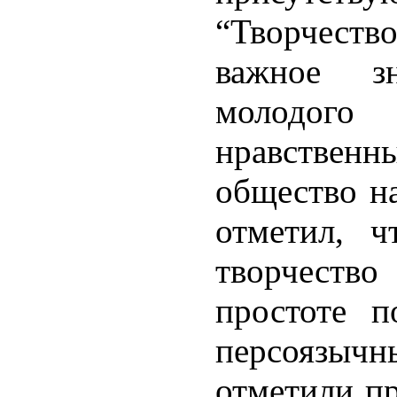
“Творчество
важное з
молодог
нравственн
общество на
отметил, ч
творчество
простоте п
персоязыч
отметили пр