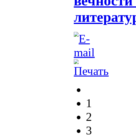
вечности
литерату
1
2
3