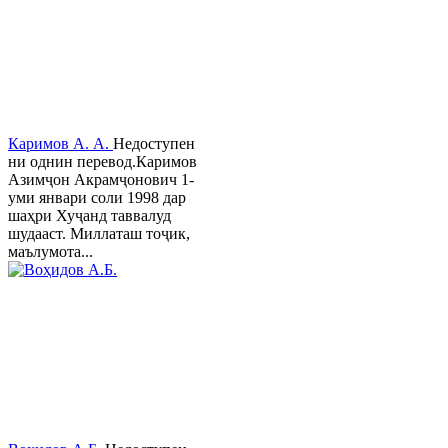
Каримов А. А.
Недоступен
ни однин перевод.Каримов
Азимҷон Акрамҷонович 1-
уми январи соли 1998 дар
шаҳри Хуҷанд таввалуд
шудааст. Миллаташ тоҷик,
маълумота...