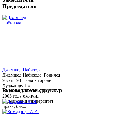
Председателя
Джамшед Набизода
Джамшед Набизода. Родился
9 мая 1981 года в городе
Худжанде. По
Руководители структур
национальности таджик. В
2003 году окончил
Таджикский университет
права, биз...