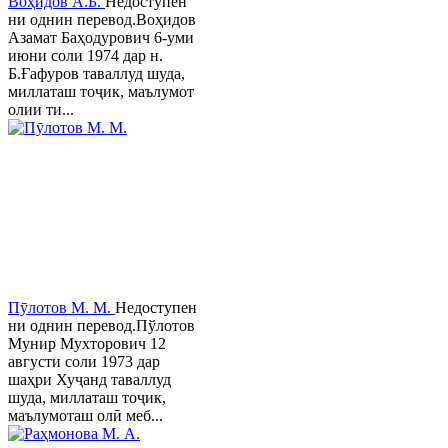
Воҳидов А.Б.
Недоступен
ни однин перевод.Воҳидов
Азамат Баҳодурович 6-уми
июни соли 1974 дар н.
Б.Ғафуров таваллуд шуда,
миллаташ тоҷик, маълумот
олии ти...
Пӯлотов М. М.
Недоступен
ни однин перевод.Пўлотов
Мунир Мухторович 12
августи соли 1973 дар
шаҳри Хуҷанд таваллуд
шуда, миллаташ тоҷик,
маълумоташ олӣ меб...