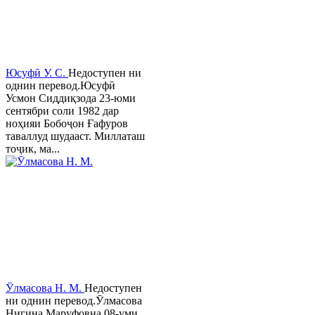
Юсуфӣ У. C.
Недоступен ни
однин перевод.Юсуфӣ
Усмон Сиддиқзода 23-юми
сентябри соли 1982 дар
ноҳияи Бобоҷон Ғафуров
таваллуд шудааст. Миллаташ
тоҷик, ма...
Ӯлмасова Н. М.
Недоступен
ни однин перевод.Ӯлмасова
Нигина Маруфовна 08-уми