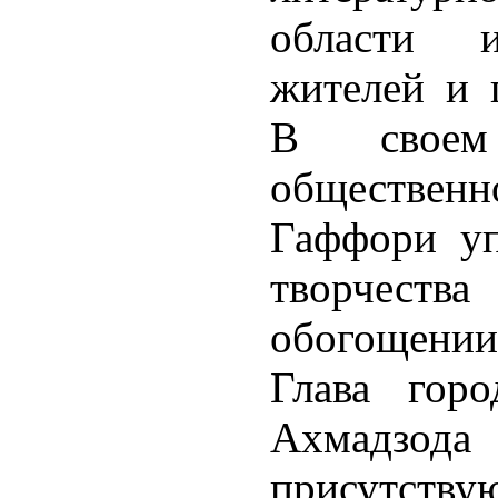
области 
жителей и г
В своем
обществен
Гаффори уп
творчест
обогощени
Глава гор
Ахмадзо
присутств