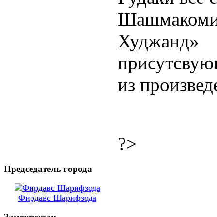
Шашмаком
Худжанд
присутсвую
из произвед
?>
Председатель города
Фирдавс Шарифзода
Заместители