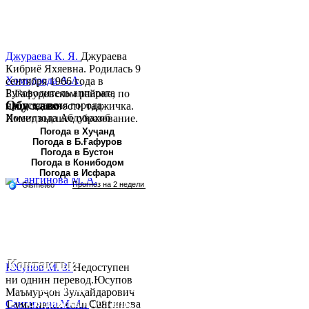
Джураева К. Я.
Джураева
Кибриё Яхяевна. Родилась 9
Хомидзода А.А.
сентября 1966 года в
Руководитель аппарата
Б.Гафуровском районе, по
Обу хаво
председателя города
национальности таджичка.
Хомидзода Абдувахоб
Имеет высшее образование.
Абдумаджид родился 8
В 1997 ...
Погода в Хуҷанд
Погода в Б.Ғафуров
июня 1978 года в городе
Погода в Бустон
Худжанде. По
Погода в Конибодом
национальности...
Погода в Исфара
Контакты:
Юсупов М. З.
Недоступен
ни однин перевод.Юсупов
Республика Таджикистан,
Маъмурҷон Зулҳайдарович
Согдийскый область,
Сангинова М. А.
Сангинова
1-уми июни соли 1981