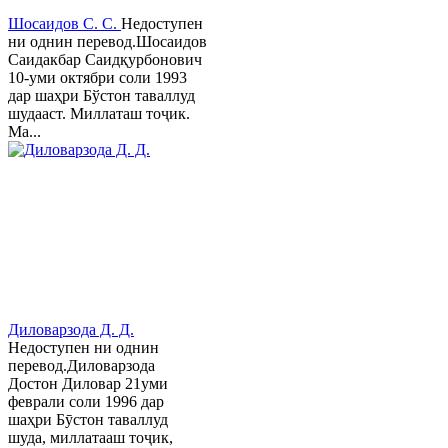
Шосаидов С. С.
Недоступен
ни однин перевод.Шосаидов
Саидакбар Саидқурбонович
10-уми октябри соли 1993
дар шаҳри Бўстон таваллуд
шудааст. Миллаташ тоҷик.
Ма...
Диловарзода Д. Д.
Недоступен ни однин
перевод.Диловарзода
Достон Диловар 21уми
феврали соли 1996 дар
шаҳри Бӯстон таваллуд
шуда, миллатааш тоҷик,