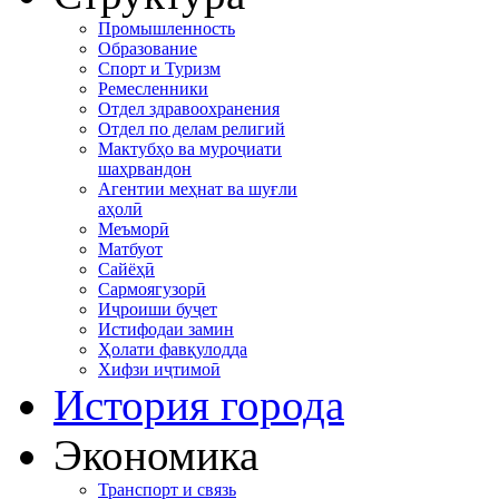
Промышленность
Образование
Спорт и Туризм
Ремесленники
Отдел здравоохранения
Отдел по делам религий
Мактубҳо ва муроҷиати
шаҳрвандон
Агентии меҳнат ва шуғли
аҳолӣ
Меъморӣ
Матбуот
Сайёҳӣ
Сармоягузорӣ
Иҷроиши буҷет
Истифодаи замин
Ҳолати фавқулодда
Хифзи иҷтимоӣ
История города
Экономика
Транспорт и связь