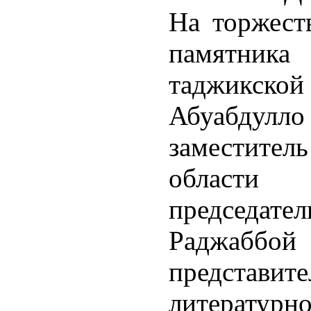
На торжеств
памятни
таджикской
Абуабдулло
заместитель
области
председа
Раджаббо
предста
литерату