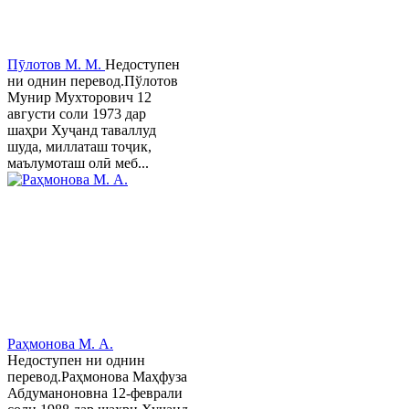
Пӯлотов М. М.
Недоступен
ни однин перевод.Пўлотов
Мунир Мухторович 12
августи соли 1973 дар
шаҳри Хуҷанд таваллуд
шуда, миллаташ тоҷик,
маълумоташ олӣ меб...
Раҳмонова М. А.
Недоступен ни однин
перевод.Раҳмонова Маҳфуза
Абдуманоновна 12-феврали