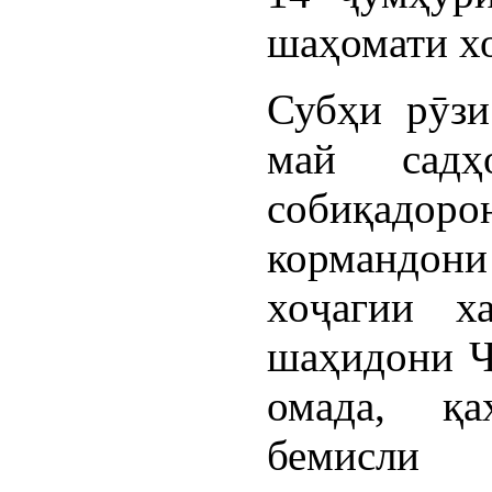
шаҳомати хо
Субҳи рӯзи
май садҳ
собиқадо
кормандо
хоҷагии х
шаҳидони Ҷ
омада, қа
бемисли ҷ