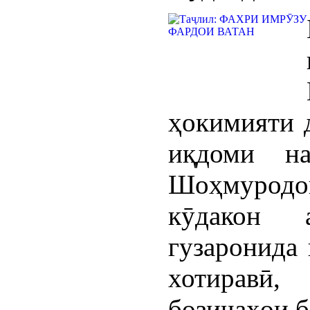
ҳокимияти 
иқдоми на
Шоҳмуродо
кӯдакон 
гузаронида
хотиравӣ,
бозичаҳои б