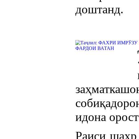
доштанд.
заҳматк
собиқадор
идона орост
Раиси шаҳр