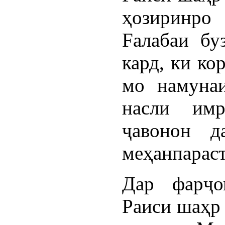
ҳозиринро
Fалабаи бу
кард, ки ко
мо намунаи
насли имр
ҷавонон д
меҳанпараст
Дар фарҷо
Раиси шаҳр 