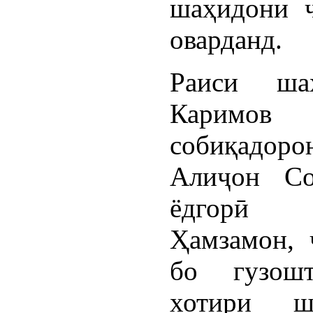
шаҳидони ҷ
оварданд.
Раиси ша
Каримо
собиқадор
Алиҷон Со
ёдгорӣ г
Ҳамзамон, 
бо гузошт
хотири ш