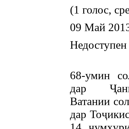
(1 голос, ср
09 Май 201
Недоступен 
68-умин со
дар Ҷан
Ватании со
дар Тоҷикис
14 ҷумҳур