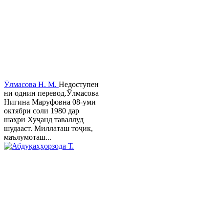
Ӯлмасова Н. М.
Недоступен
ни однин перевод.Ӯлмасова
Нигина Маруфовна 08-уми
октябри соли 1980 дар
шаҳри Хуҷанд таваллуд
шудааст. Миллаташ тоҷик,
маълумоташ...