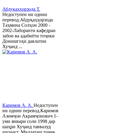
Абдуқаҳҳорзода Т.
Недоступен ни однин
перевод.Абдуқаҳҳорзода
Таҳмина Солҳои 2000 -
2002-Лаборанти кафедраи
забон ва адабиёти тоҷики
Донишгоҳи давлатии
Хуҷанд ...
Каримов А. А.
Недоступен
ни однин перевод.Каримов
Азимҷон Акрамҷонович 1-
уми январи соли 1998 дар
шаҳри Хуҷанд таввалуд
шудааст. Миллаташ тоҷик,