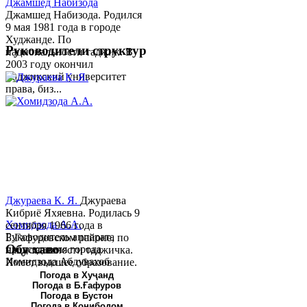
Джамшед Набизода
Джамшед Набизода. Родился
9 мая 1981 года в городе
Худжанде. По
Руководители структур
национальности таджик. В
2003 году окончил
Таджикский университет
права, биз...
Джураева К. Я.
Джураева
Кибриё Яхяевна. Родилась 9
Хомидзода А.А.
сентября 1966 года в
Руководитель аппарата
Б.Гафуровском районе, по
Обу хаво
председателя города
национальности таджичка.
Хомидзода Абдувахоб
Имеет высшее образование.
Абдумаджид родился 8
В 1997 ...
Погода в Хуҷанд
Погода в Б.Ғафуров
июня 1978 года в городе
Погода в Бустон
Худжанде. По
Погода в Конибодом