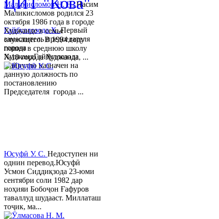
ЦИТ "Кова"
Маликисломов Н. Н.
Насим
Маликисломов родился 23
октября 1986 года в городе
Гайбуллозода Х.
Первый
Худжанде в семье
заместитель председателя
служащего. В 1994 году
города
пошел в среднюю школу
ХуджандГайбуллозода
№18 города Худжанда, ...
Хайрулло назначен на
данную должность по
постановлению
Председателя города ...
Юсуфӣ У. C.
Недоступен ни
однин перевод.Юсуфӣ
Усмон Сиддиқзода 23-юми
сентябри соли 1982 дар
ноҳияи Бобоҷон Ғафуров
таваллуд шудааст. Миллаташ
тоҷик, ма...