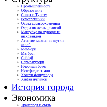
Промышленность
Образование
Спорт и Туризм
Ремесленники
Отдел здравоохранения
Отдел по делам религий
Мактубҳо ва муроҷиати
шаҳрвандон
Агентии меҳнат ва шуғли
аҳолӣ
Меъморӣ
Матбуот
Сайёҳӣ
Сармоягузорӣ
Иҷроиши буҷет
Истифодаи замин
Ҳолати фавқулодда
Хифзи иҷтимоӣ
История города
Экономика
Транспорт и связь