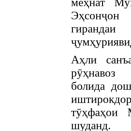
меҳнат Му
Эҳсонҷон 
гиранда
ҷумҳурияви
Аҳли санъ
рӯҳнавоз 
болида дош
иштирокдор
тӯҳфаҳои 
шуданд.