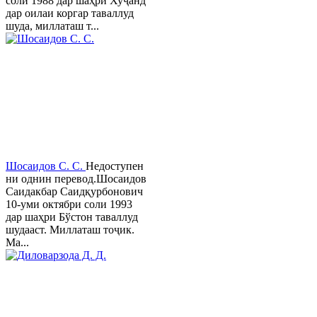
соли 1988 дар шаҳри Хуҷанд
дар оилаи коргар таваллуд
шуда, миллаташ т...
Шосаидов С. С.
Недоступен
ни однин перевод.Шосаидов
Саидакбар Саидқурбонович
10-уми октябри соли 1993
дар шаҳри Бўстон таваллуд
шудааст. Миллаташ тоҷик.
Ма...