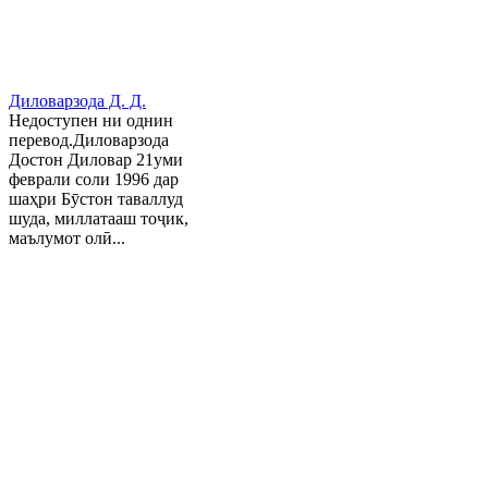
Диловарзода Д. Д.
Недоступен ни однин
перевод.Диловарзода
Достон Диловар 21уми
феврали соли 1996 дар
шаҳри Бӯстон таваллуд
шуда, миллатааш тоҷик,
маълумот олӣ...