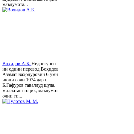
маълумота...
Воҳидов А.Б.
Недоступен
ни однин перевод.Воҳидов
Азамат Баҳодурович 6-уми
июни соли 1974 дар н.
Б.Ғафуров таваллуд шуда,
миллаташ тоҷик, маълумот
олии ти...