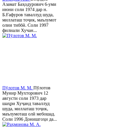
Азамат Баҳодурович 6-уми
июни соли 1974 дар н.
Б.Ғафуров таваллуд шуда,
миллаташ тоҷик, маълумот
олии тиббӣ. Соли 1997
филиали Хучан...
Пӯлотов М. М.
Пўлотов
Мунир Мухторович 12
августи соли 1973 дар
шаҳри Хуҷанд таваллуд
шуда, миллаташ тоҷик,
маълумоташ олӣ мебошад.
Соли 1996 Донишгоҳи да...