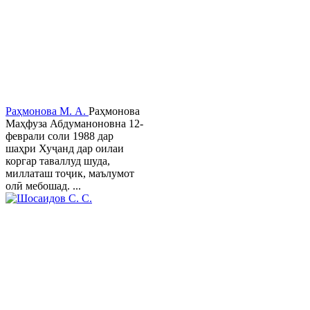
Раҳмонова М. А.
Раҳмонова
Маҳфуза Абдуманоновна 12-
феврали соли 1988 дар
шаҳри Хуҷанд дар оилаи
коргар таваллуд шуда,
миллаташ тоҷик, маълумот
олӣ мебошад. ...