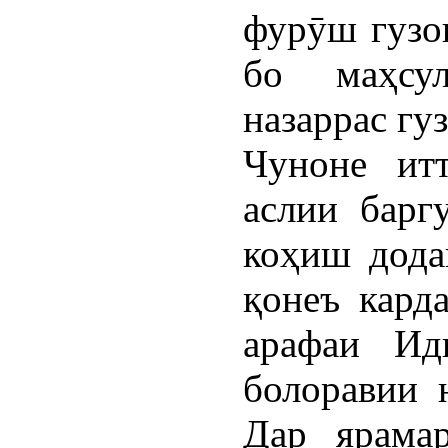
фурӯш гузо
бо маҳсу
назаррас гу
Чуноне ит
аслии барг
коҳиш дода
қонеъ кард
арафаи Ид
болоравии 
Дар ярама