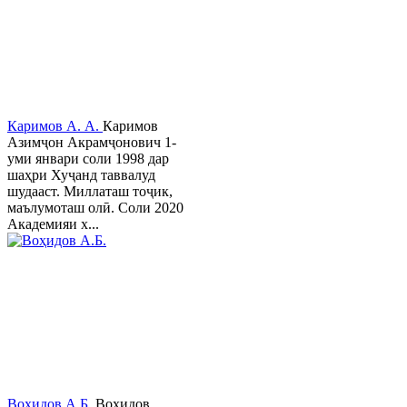
Каримов А. А.
Каримов
Азимҷон Акрамҷонович 1-
уми январи соли 1998 дар
шаҳри Хуҷанд таввалуд
шудааст. Миллаташ тоҷик,
маълумоташ олӣ. Соли 2020
Академияи х...
Воҳидов А.Б.
Воҳидов