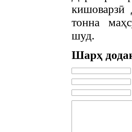
кишоварзӣ 
тонна маҳ
шуд.
Шарҳ дода