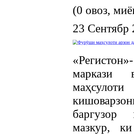
(0 овоз, миё
23 Сентябр 
«Регистон
маркази в
маҳсулоти
кишоварзон
баргузор 
мазкур, к