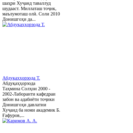
шаҳри Хуҷанд таваллуд
шудааст. Миллаташ тоҷик,
маълумоташ олӣ. Соли 2010
Донишгоҳи да...
Абдуқаҳҳорзода Т.
Абдуқаҳҳорзода
Таҳмина Солҳои 2000 -
2002-Лаборанти кафедраи
забон ва адабиёти тоҷики
Донишгоҳи давлатии
Хуҷанд ба номи академик Б.
Ғафуров,...