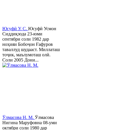
Юсуфӣ У. C.
Юсуфӣ Усмон
Сиддиқзода 23-юми
сентябри соли 1982 дар
ноҳияи Бобоҷон Ғафуров
таваллуд шудааст. Миллаташ
тоҷик, маълумоташ олӣ.
Соли 2005 Дони...
Ӯлмасова Н. М.
Ӯлмасова
Нигина Маруфовна 08-уми
октябри соли 1980 дар