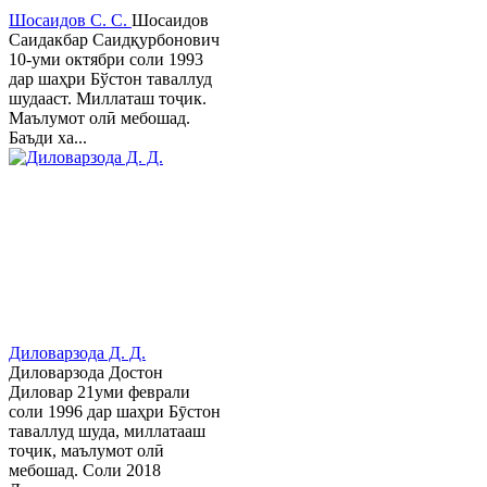
Шосаидов С. С.
Шосаидов
Саидакбар Саидқурбонович
10-уми октябри соли 1993
дар шаҳри Бўстон таваллуд
шудааст. Миллаташ тоҷик.
Маълумот олӣ мебошад.
Баъди ха...
Диловарзода Д. Д.
Диловарзода Достон
Диловар 21уми феврали
соли 1996 дар шаҳри Бӯстон
таваллуд шуда, миллатааш
тоҷик, маълумот олӣ
мебошад. Соли 2018