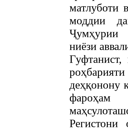
матлуботи в
моддии да
Ҷумҳурии 
ниёзи аввал
Гуфтанист,
роҳбарияти
деҳқонону 
фароҳа
маҳсулот
Регистони 