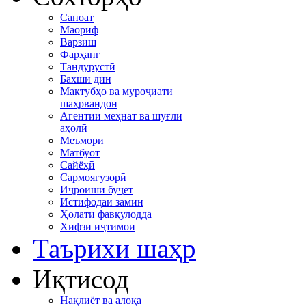
Саноат
Маориф
Варзиш
Фарҳанг
Тандурустӣ
Бахши дин
Мактубҳо ва муроҷиати
шаҳрвандон
Агентии меҳнат ва шуғли
аҳолӣ
Меъморӣ
Матбуот
Сайёҳӣ
Сармоягузорӣ
Иҷроиши буҷет
Истифодаи замин
Ҳолати фавқулодда
Хифзи иҷтимоӣ
Таърихи шаҳр
Иқтисод
Нақлиёт ва алоқа