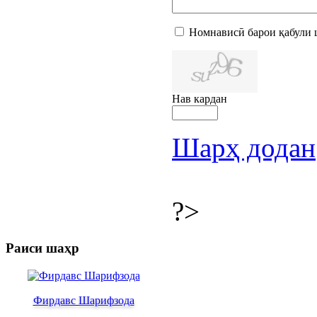
Номнависӣ барои қабули 
Нав кардан
Шарҳ додан
?>
Раиси шаҳр
Фирдавс Шарифзода