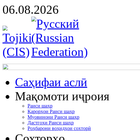
06.08.2026
Cаҳифаи аслӣ
Мақомоти иҷроия
Раиси шаҳр
Қарорҳои Раиси шаҳр
Муовинони Раиси шаҳр
Дастгоҳи Раиси шаҳр
Роҳбарони воҳидҳои сохторӣ
Сохторҳо