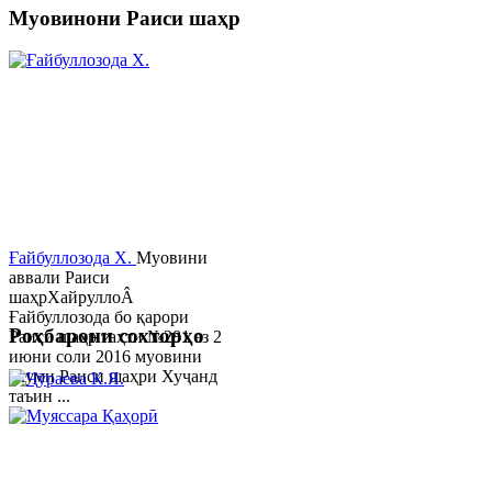
Муовинони Раиси шаҳр
Ғайбуллозода Х.
Муовини
аввали Раиси
шаҳрХайруллоÂ
Ғайбуллозода бо қарори
Роҳбарони сохторҳо
Раиси шаҳр таҳти №281 аз 2
июни соли 2016 муовини
якуми Раиси шаҳри Хуҷанд
таъин ...