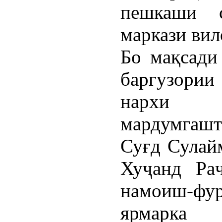
пешкаши 
маркази вил
Бо мақсади
баргузори
нархи м
мардумгашт
Суғд Сулай
Хуҷанд Ра
намоиш-фур
ярмарка