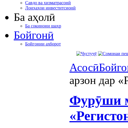
Савдо ва хизматрасонӣ
Лоиҳаҳои инвеститсионӣ
Ба аҳолӣ
Ба сокинони шаҳр
Бойгонӣ
Бойгонии ахборот
Асосӣ
Бойго
арзон дар «
Фурӯши м
«Регисто