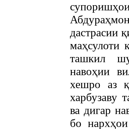
супориш
Абдураҳм
дастрасии қ
маҳсулоти 
ташкил шу
навоҳии ви
хешро аз қ
харбузаву т
ва дигар на
бо нархҳои