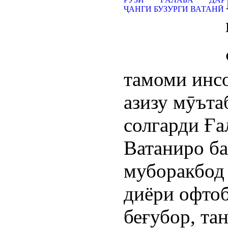
тамоми инс
азизу мӯъта
солгарди Ға
Ватаниро б
муборакбод 
диёри офто
беғубор, та