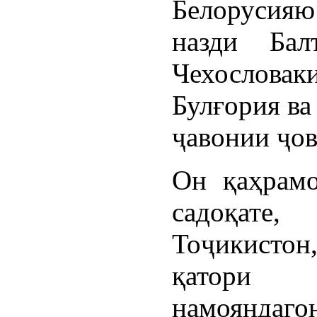
Белорусия
назди Бал
Чехослова
Булғория ва
ҷавонии ҷов
Он қаҳрамо
садоқате
Тоҷикистон
қатори
намоянда