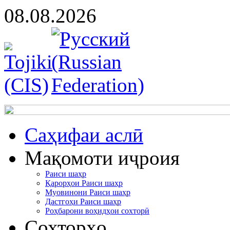
08.08.2026
Cаҳифаи аслӣ
Мақомоти иҷроия
Раиси шаҳр
Қарорҳои Раиси шаҳр
Муовинони Раиси шаҳр
Дастгоҳи Раиси шаҳр
Роҳбарони воҳидҳои сохторӣ
Сохторҳо