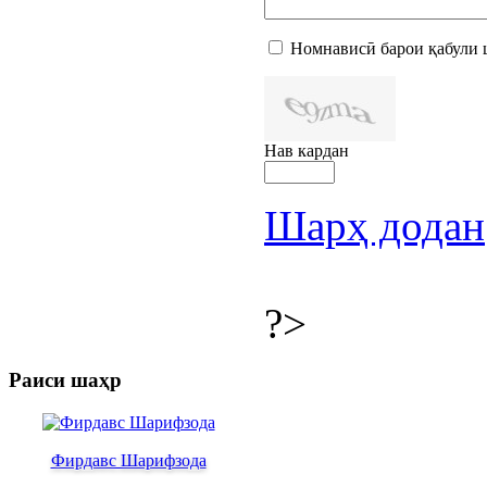
Номнависӣ барои қабули 
Нав кардан
Шарҳ додан
?>
Раиси шаҳр
Фирдавс Шарифзода