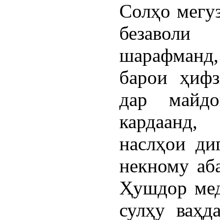
Солҳо мегуз
безавол
шарафманд,
барои ҳифз
дар майд
кардаанд,
наслҳои ди
некному аб
Ҳушдор мед
сулҳу ваҳд