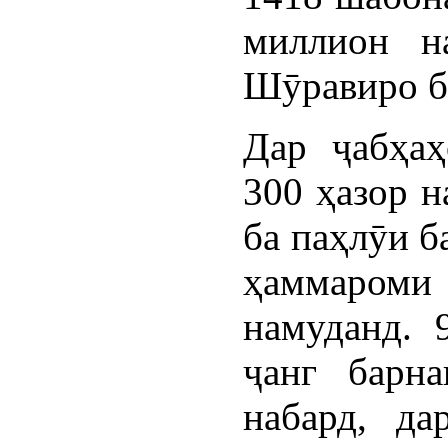
миллион н
Шӯравиро б
Дар ҷабҳаҳ
300 ҳазор н
ба паҳлӯи б
ҳаммаром
намуданд. 
ҷанг барна
набард, да