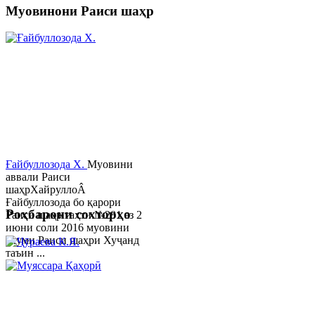
Муовинони Раиси шаҳр
Ғайбуллозода Х.
Муовини
аввали Раиси
шаҳрХайруллоÂ
Ғайбуллозода бо қарори
Роҳбарони сохторҳо
Раиси шаҳр таҳти №281 аз 2
июни соли 2016 муовини
якуми Раиси шаҳри Хуҷанд
таъин ...