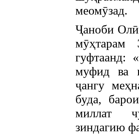
меомӯзад.
Ҷаноби Олӣ
мӯҳтарам 
гуфтаанд: 
муфид ва н
ҷангу меҳн
буда, баро
миллат ч
зиндагию фа