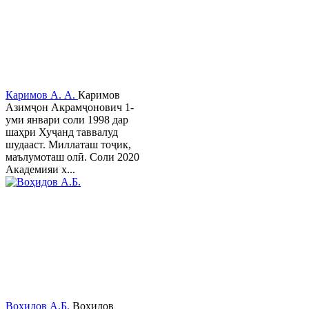
Каримов А. А.
Каримов
Азимҷон Акрамҷонович 1-
уми январи соли 1998 дар
шаҳри Хуҷанд таввалуд
шудааст. Миллаташ тоҷик,
маълумоташ олӣ. Соли 2020
Академияи х...
Воҳидов А.Б.
Воҳидов