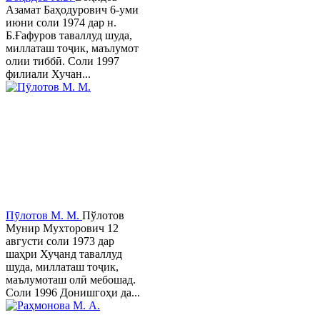
Азамат Баҳодурович 6-уми
июни соли 1974 дар н.
Б.Ғафуров таваллуд шуда,
миллаташ тоҷик, маълумот
олии тиббӣ. Соли 1997
филиали Хучан...
Пӯлотов М. М.
Пўлотов
Мунир Мухторович 12
августи соли 1973 дар
шаҳри Хуҷанд таваллуд
шуда, миллаташ тоҷик,
маълумоташ олӣ мебошад.
Соли 1996 Донишгоҳи да...