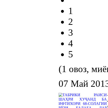
1
2
3
4
5
(1 овоз, миё
07 Май 201