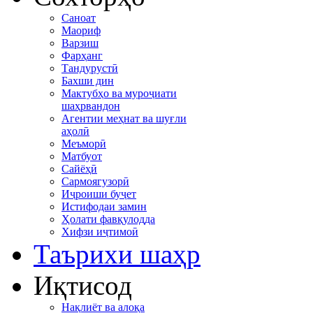
Саноат
Маориф
Варзиш
Фарҳанг
Тандурустӣ
Бахши дин
Мактубҳо ва муроҷиати
шаҳрвандон
Агентии меҳнат ва шуғли
аҳолӣ
Меъморӣ
Матбуот
Сайёҳӣ
Сармоягузорӣ
Иҷроиши буҷет
Истифодаи замин
Ҳолати фавқулодда
Хифзи иҷтимоӣ
Таърихи шаҳр
Иқтисод
Нақлиёт ва алоқа