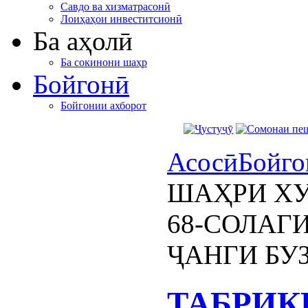
Савдо ва хизматрасонӣ
Лоиҳаҳои инвеститсионӣ
Ба аҳолӣ
Ба сокинони шаҳр
Бойгонӣ
Бойгонии ахборот
Асосӣ
Бойго
ШАҲРИ ХУ
68-СОЛАГ
ҶАНГИ БУ
ТАБРИК