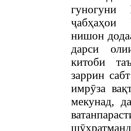
гуногуни
ҷабҳаҳои 
нишон додаа
дарси оли
китоби та
заррин сабт
имрӯза вақ
мекунад, д
ватанпарас
шӯҳратманд,