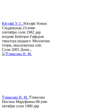
Юсуфӣ У. C.
Юсуфӣ Усмон
Сиддиқзода 23-юми
сентябри соли 1982 дар
ноҳияи Бобоҷон Ғафуров
таваллуд шудааст. Миллаташ
тоҷик, маълумоташ олӣ.
Соли 2005 Дони...
Ӯлмасова Н. М.
Ӯлмасова
Нигина Маруфовна 08-уми
октябри соли 1980 дар