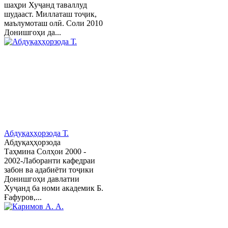
шаҳри Хуҷанд таваллуд
шудааст. Миллаташ тоҷик,
маълумоташ олӣ. Соли 2010
Донишгоҳи да...
Абдуқаҳҳорзода Т.
Абдуқаҳҳорзода
Таҳмина Солҳои 2000 -
2002-Лаборанти кафедраи
забон ва адабиёти тоҷики
Донишгоҳи давлатии
Хуҷанд ба номи академик Б.
Ғафуров,...