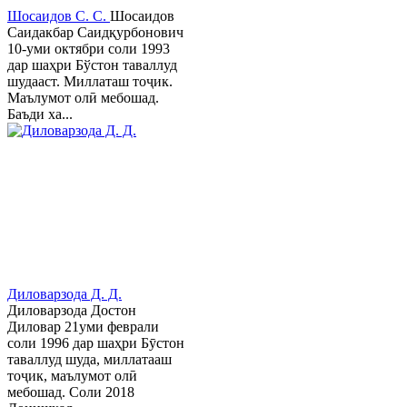
Шосаидов С. С.
Шосаидов
Саидакбар Саидқурбонович
10-уми октябри соли 1993
дар шаҳри Бўстон таваллуд
шудааст. Миллаташ тоҷик.
Маълумот олӣ мебошад.
Баъди ха...
Диловарзода Д. Д.
Диловарзода Достон
Диловар 21уми феврали
соли 1996 дар шаҳри Бӯстон
таваллуд шуда, миллатааш
тоҷик, маълумот олӣ
мебошад. Соли 2018