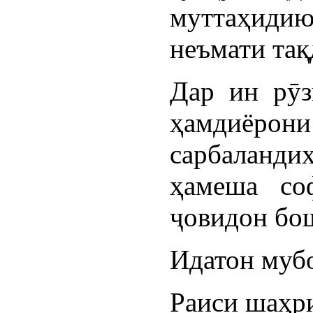
муттаҳиди
неъмати тақ
Дар ин рӯз
ҳамдиёр
сарбаланди
ҳамеша со
ҷовидон бо
Идатон мубо
Раиси