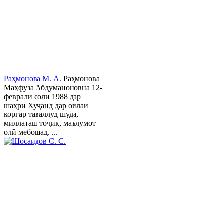
Раҳмонова М. А.
Раҳмонова
Маҳфуза Абдуманоновна 12-
феврали соли 1988 дар
шаҳри Хуҷанд дар оилаи
коргар таваллуд шуда,
миллаташ тоҷик, маълумот
олӣ мебошад. ...