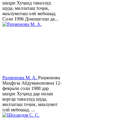
шаҳри Хуҷанд таваллуд
шуда, миллаташ тоҷик,
маълумоташ олӣ мебошад.
Соли 1996 Донишгоҳи да...
Раҳмонова М. А.
Раҳмонова
Маҳфуза Абдуманоновна 12-
феврали соли 1988 дар
шаҳри Хуҷанд дар оилаи
коргар таваллуд шуда,
миллаташ тоҷик, маълумот
олӣ мебошад. ...