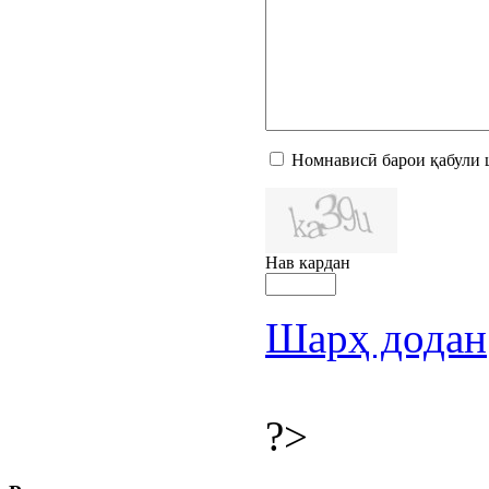
Номнависӣ барои қабули 
Нав кардан
Шарҳ додан
?>