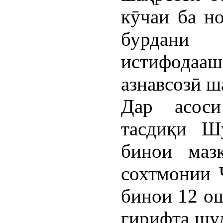
кӯчаи ба н
бурдани
истифодааш
азнавсозӣ ш
Дар асос
тасдиқи Ш
бинои маз
сохтмонии
бинои 12 ош
гирифта шуд