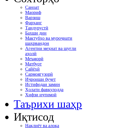
Саноат
Маориф
Варзиш
Фарҳанг
Тандурустӣ
Бахши дин
Мактубҳо ва муроҷиати
шаҳрвандон
Агентии меҳнат ва шуғли
аҳолӣ
Меъморӣ
Матбуот
Сайёҳӣ
Сармоягузорӣ
Иҷроиши буҷет
Истифодаи замин
Ҳолати фавқулодда
Хифзи иҷтимоӣ
Таърихи шаҳр
Иқтисод
Нақлиёт ва алоқа