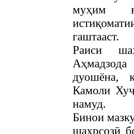
муҳим в
истиқомат
гаштааст.
Раиси ша
Аҳмадзод
дуошёна, 
Камоли Хуҷ
намуд.
Бинои мазку
шаҳрсозӣ б