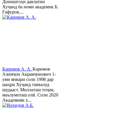
Донишгоҳи давлатии
Хуҷанд ба номи академик Б.
Ғафуров,...
Каримов А. А.
Каримов
Азимҷон Акрамҷонович 1-
уми январи соли 1998 дар
шаҳри Хуҷанд таввалуд
шудааст. Миллаташ тоҷик,
маълумоташ олӣ. Соли 2020
Академияи х...