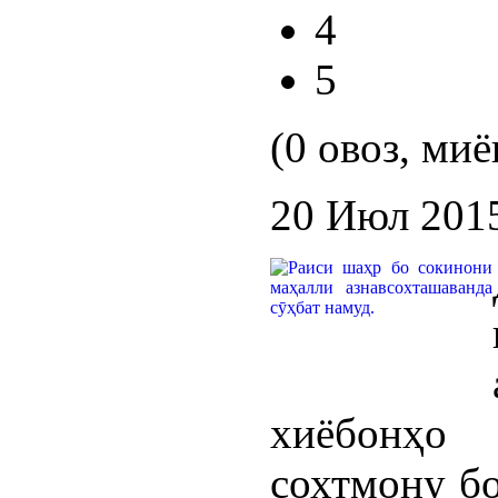
4
5
(0 овоз, миё
20 Июл 201
хиёбонҳо
сохтмону б