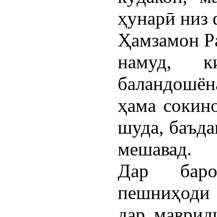
ҳунарӣ низ 
Ҳамзамон Р
намуд, 
баландошё
ҳама сокин
шуда, баъда
мешавад.
Дар баро
пешниҳоди
дар маврид