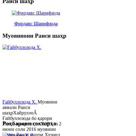
Раиси шаҳр
Фирдавс Шарифзода
Муовинони Раиси шаҳр
Ғайбуллозода Х.
Муовини
аввали Раиси
шаҳрХайруллоÂ
Ғайбуллозода бо қарори
Роҳбарони сохторҳо
Раиси шаҳр таҳти №281 аз 2
июни соли 2016 муовини
якуми Раиси шаҳри Хуҷанд