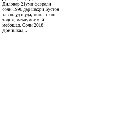
Диловар 21уми феврали
соли 1996 дар шаҳри Бӯстон
таваллуд шуда, миллатааш
тоҷик, маълумот олӣ
мебошад. Соли 2018
Донишкад...