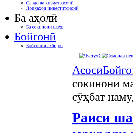
Савдо ва хизматрасонӣ
Лоиҳаҳои инвеститсионӣ
Ба аҳолӣ
Ба сокинони шаҳр
Бойгонӣ
Бойгонии ахборот
Асосӣ
Бойго
сокинони м
сӯҳбат наму
Раиси ша