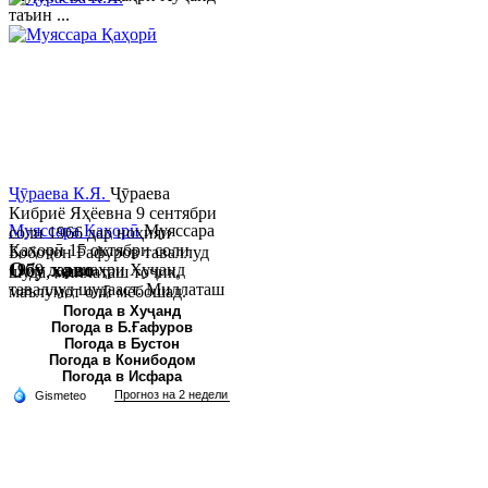
таъин ...
Ҷӯраева К.Я.
Ҷӯраева
Кибриё Яҳёевна 9 сентябри
Муяссара Қаҳорӣ
Муяссара
соли 1966 дар ноҳияи
Қаҳорӣ 15 октябри соли
Бобоҷон Ғафуров таваллуд
Обу хаво
1979 дар шаҳри Хуҷанд
шуда, миллаташ тоҷик,
таваллуд шудааст. Миллаташ
маълумот олӣ мебошад.
тоҷик. Маълумот олӣ. Соли
Соли 1997 Донишг...
Погода в Хуҷанд
Погода в Б.Ғафуров
2002 Донишгоҳи давлатии
Погода в Бустон
Хуҷанд ба...
Погода в Конибодом
Погода в Исфара