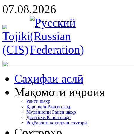
07.08.2026
Cаҳифаи аслӣ
Мақомоти иҷроия
Раиси шаҳр
Қарорҳои Раиси шаҳр
Муовинони Раиси шаҳр
Дастгоҳи Раиси шаҳр
Роҳбарони воҳидҳои сохторӣ
Сохторҳо