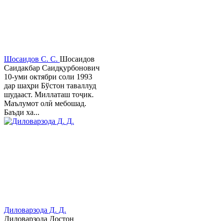
Шосаидов С. С.
Шосаидов
Саидакбар Саидқурбонович
10-уми октябри соли 1993
дар шаҳри Бўстон таваллуд
шудааст. Миллаташ тоҷик.
Маълумот олӣ мебошад.
Баъди ха...
Диловарзода Д. Д.
Диловарзода Достон