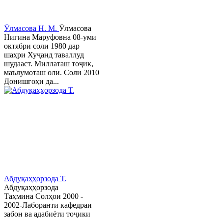
Ӯлмасова Н. М.
Ӯлмасова
Нигина Маруфовна 08-уми
октябри соли 1980 дар
шаҳри Хуҷанд таваллуд
шудааст. Миллаташ тоҷик,
маълумоташ олӣ. Соли 2010
Донишгоҳи да...
Абдуқаҳҳорзода Т.
Абдуқаҳҳорзода
Таҳмина Солҳои 2000 -
2002-Лаборанти кафедраи
забон ва адабиёти тоҷики