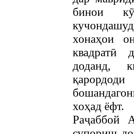
бинои к
кучондашуд
хонаҳои о
квадратӣ д
доданд, 
қарордо
бошандаго
хоҳад ёфт.
Раҷаббой А
супориш до