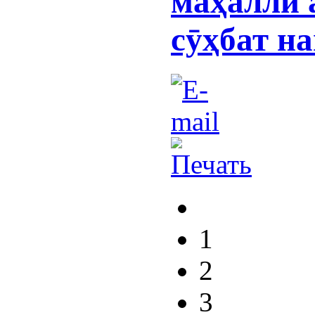
маҳалли 
сӯҳбат на
1
2
3