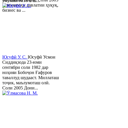
умумии №18-и ш...
Донишгоҳи давлатии ҳуқуқ,
бизнес ва ...
Юсуфӣ У. C.
Юсуфӣ Усмон
Сиддиқзода 23-юми
сентябри соли 1982 дар
ноҳияи Бобоҷон Ғафуров
таваллуд шудааст. Миллаташ
тоҷик, маълумоташ олӣ.
Соли 2005 Дони...