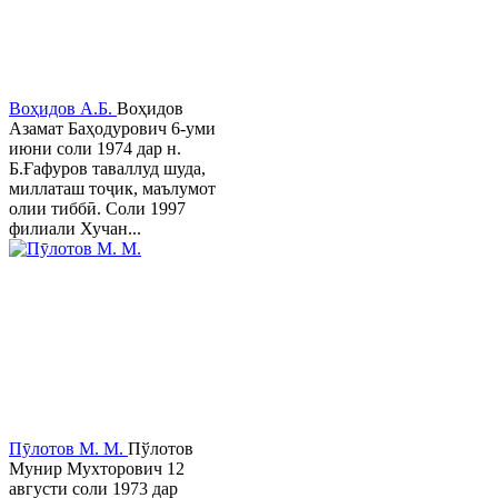
Воҳидов А.Б.
Воҳидов
Азамат Баҳодурович 6-уми
июни соли 1974 дар н.
Б.Ғафуров таваллуд шуда,
миллаташ тоҷик, маълумот
олии тиббӣ. Соли 1997
филиали Хучан...
Пӯлотов М. М.
Пўлотов
Мунир Мухторович 12
августи соли 1973 дар