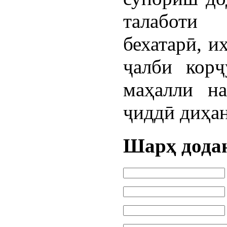
талаботи
бехатарӣ, и
ҷалби корҷ
маҳалли на
ҷиддӣ диҳан
Шарҳ дода