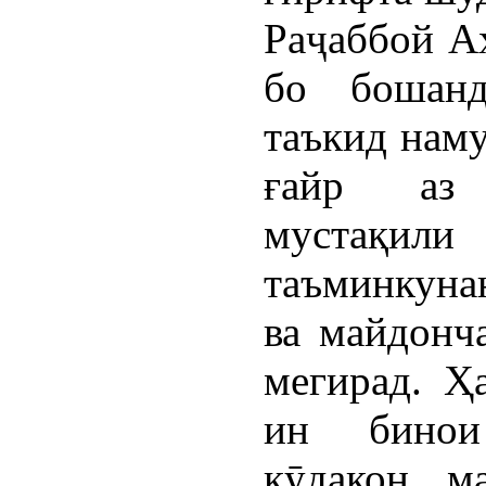
Раҷаббой А
бо бошанд
таъкид наму
ғайр аз 
мустақили
таъминкунан
ва майдонч
мегирад. Ҳ
ин бинои
кӯдакон, м