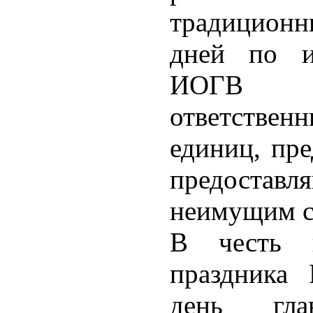
традиционн
дней по и
ИОГВ г
ответстве
единиц, пр
предоставл
неимущим с
В честь н
праздника 
день гла