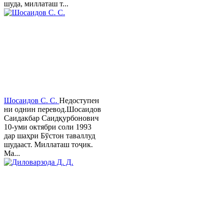
шуда, миллаташ т...
Шосаидов С. С.
Недоступен
ни однин перевод.Шосаидов
Саидакбар Саидқурбонович
10-уми октябри соли 1993
дар шаҳри Бўстон таваллуд
шудааст. Миллаташ тоҷик.
Ма...