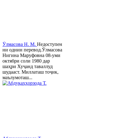
Ӯлмасова Н. М.
Недоступен
ни однин перевод.Ӯлмасова
Нигина Маруфовна 08-уми
октябри соли 1980 дар
шаҳри Хуҷанд таваллуд
шудааст. Миллаташ тоҷик,
маълумоташ...