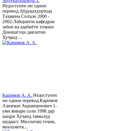
Абдуқаҳҳорзода Т.
Недоступен ни однин
перевод.Абдуқаҳҳорзода
Таҳмина Солҳои 2000 -
2002-Лаборанти кафедраи
забон ва адабиёти тоҷики
Донишгоҳи давлатии
Хуҷанд ...
Каримов А. А.
Недоступен
ни однин перевод.Каримов
Азимҷон Акрамҷонович 1-
уми январи соли 1998 дар
шаҳри Хуҷанд таввалуд
шудааст. Миллаташ тоҷик,
маълумота...