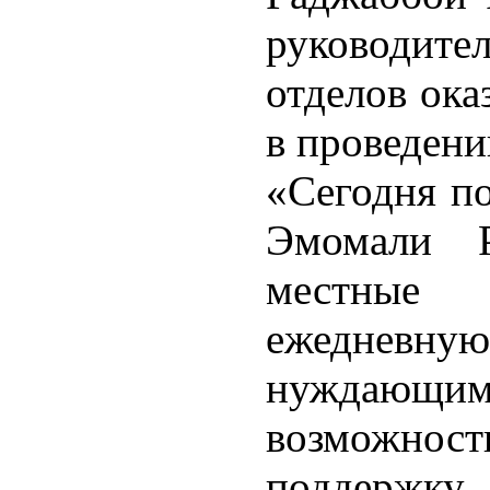
руководит
отделов ока
в проведени
«Сегодня по
Эмомали Р
местные
ежеднев
нуждающим
возможнос
поддерж