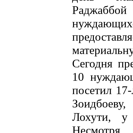
Раджаббо
нуждающи
предостав
материальн
Сегодня пре
10 нуждающ
посетил 17
Зоидбоеву
Лохути, у
Несмотря