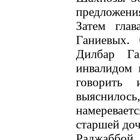
предложени
Затем глав
Ганиевых. 
Дилбар Ган
инвалидом 
говорить 
выяснилос
намеревае
старшей доч
Раджаббой 