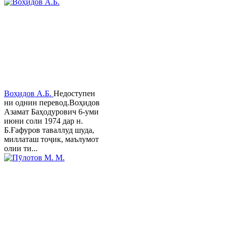
Воҳидов А.Б.
Недоступен
ни однин перевод.Воҳидов
Азамат Баҳодурович 6-уми
июни соли 1974 дар н.
Б.Ғафуров таваллуд шуда,
миллаташ тоҷик, маълумот
олии ти...