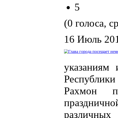
5
(0 голоса, с
16 Июль 20
указаниям 
Республик
Рахмон п
празднич
различны