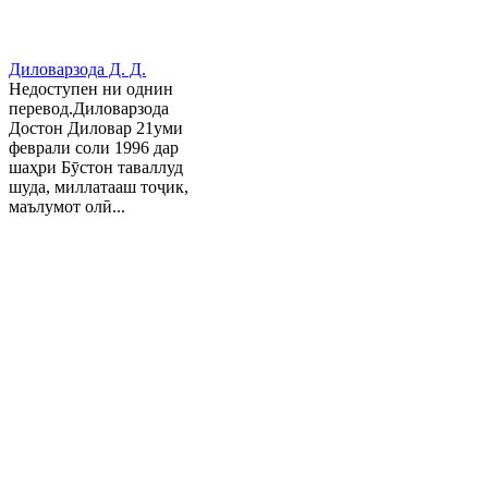
Диловарзода Д. Д.
Недоступен ни однин
перевод.Диловарзода
Достон Диловар 21уми
феврали соли 1996 дар
шаҳри Бӯстон таваллуд
шуда, миллатааш тоҷик,
маълумот олӣ...