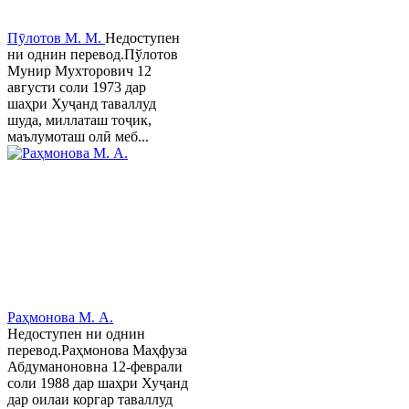
Пӯлотов М. М.
Недоступен
ни однин перевод.Пўлотов
Мунир Мухторович 12
августи соли 1973 дар
шаҳри Хуҷанд таваллуд
шуда, миллаташ тоҷик,
маълумоташ олӣ меб...
Раҳмонова М. А.
Недоступен ни однин
перевод.Раҳмонова Маҳфуза
Абдуманоновна 12-феврали
соли 1988 дар шаҳри Хуҷанд
дар оилаи коргар таваллуд