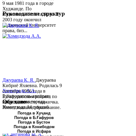
9 мая 1981 года в городе
Худжанде. По
Руководители структур
национальности таджик. В
2003 году окончил
Таджикский университет
права, биз...
Джураева К. Я.
Джураева
Кибриё Яхяевна. Родилась 9
Хомидзода А.А.
сентября 1966 года в
Руководитель аппарата
Б.Гафуровском районе, по
Обу хаво
председателя города
национальности таджичка.
Хомидзода Абдувахоб
Имеет высшее образование.
Абдумаджид родился 8
В 1997 ...
Погода в Хуҷанд
Погода в Б.Ғафуров
июня 1978 года в городе
Погода в Бустон
Худжанде. По
Погода в Конибодом
национальности...
Погода в Исфара