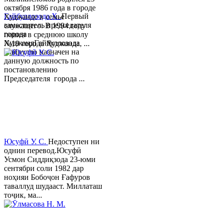
октября 1986 года в городе
Гайбуллозода Х.
Первый
Худжанде в семье
заместитель председателя
служащего. В 1994 году
города
пошел в среднюю школу
ХуджандГайбуллозода
№18 города Худжанда, ...
Хайрулло назначен на
данную должность по
постановлению
Председателя города ...
Юсуфӣ У. C.
Недоступен ни
однин перевод.Юсуфӣ
Усмон Сиддиқзода 23-юми
сентябри соли 1982 дар
ноҳияи Бобоҷон Ғафуров
таваллуд шудааст. Миллаташ
тоҷик, ма...