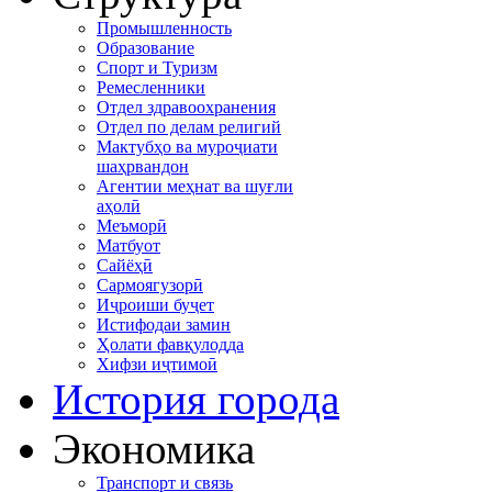
Промышленность
Образование
Спорт и Туризм
Ремесленники
Отдел здравоохранения
Отдел по делам религий
Мактубҳо ва муроҷиати
шаҳрвандон
Агентии меҳнат ва шуғли
аҳолӣ
Меъморӣ
Матбуот
Сайёҳӣ
Сармоягузорӣ
Иҷроиши буҷет
Истифодаи замин
Ҳолати фавқулодда
Хифзи иҷтимоӣ
История города
Экономика
Транспорт и связь