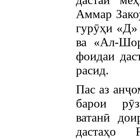
Аммар Закоу
гурӯҳи «Д»
ва «Ал-Шор
фоидаи дас
расид.
Пас аз анҷо
барои рӯз
ватанӣ дои
дастаҳо F