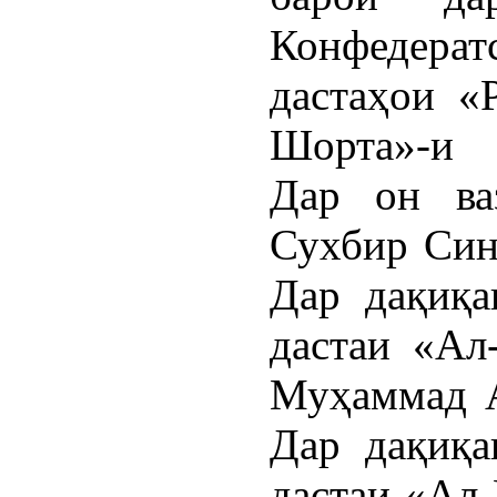
Конфедерат
дастаҳои «
Шорта»-и 
Дар он ва
Сухбир Синх
Дар дақиқа
дастаи «Ал
Муҳаммад А
Дар дақиқа
дастаи «Ал-