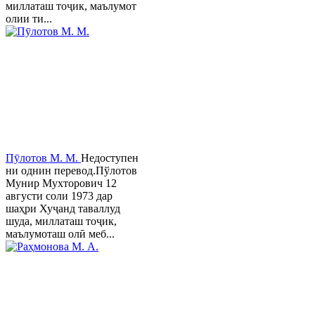
миллаташ тоҷик, маълумот
олии ти...
Пӯлотов М. М.
Недоступен
ни однин перевод.Пўлотов
Мунир Мухторович 12
августи соли 1973 дар
шаҳри Хуҷанд таваллуд
шуда, миллаташ тоҷик,
маълумоташ олӣ меб...