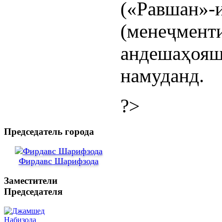
(«Равшан»
(менеҷмен
андешаҳояш
намуданд.
?>
Председатель города
Фирдавс Шарифзода
Заместители
Председателя