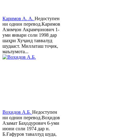
Каримов А. А.
Недоступен
ни однин перевод.Каримов
Азимҷон Акрамҷонович 1-
уми январи соли 1998 дар
шаҳри Хуҷанд таввалуд
шудааст. Миллаташ тоҷик,
маълумота...
Воҳидов А.Б.
Недоступен
ни однин перевод.Воҳидов
Азамат Баҳодурович 6-уми
июни соли 1974 дар н.
Б.Ғафуров таваллуд шуда,