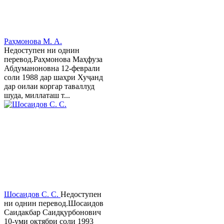
Раҳмонова М. А.
Недоступен ни однин
перевод.Раҳмонова Маҳфуза
Абдуманоновна 12-феврали
соли 1988 дар шаҳри Хуҷанд
дар оилаи коргар таваллуд
шуда, миллаташ т...
Шосаидов С. С.
Недоступен
ни однин перевод.Шосаидов
Саидакбар Саидқурбонович
10-уми октябри соли 1993