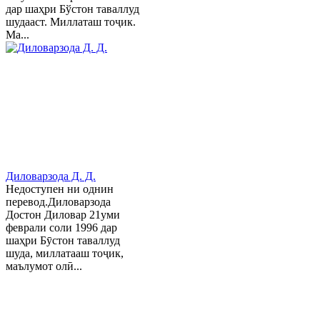
дар шаҳри Бўстон таваллуд
шудааст. Миллаташ тоҷик.
Ма...
Диловарзода Д. Д.
Недоступен ни однин
перевод.Диловарзода
Достон Диловар 21уми
феврали соли 1996 дар
шаҳри Бӯстон таваллуд
шуда, миллатааш тоҷик,
маълумот олӣ...