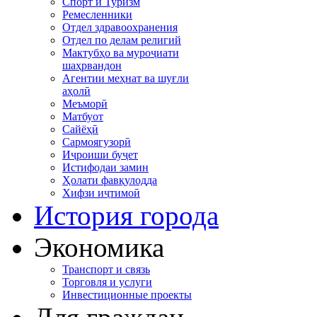
Спорт и Туризм
Ремесленники
Отдел здравоохранения
Отдел по делам религий
Мактубҳо ва муроҷиати
шаҳрвандон
Агентии меҳнат ва шуғли
аҳолӣ
Меъморӣ
Матбуот
Сайёҳӣ
Сармоягузорӣ
Иҷроиши буҷет
Истифодаи замин
Ҳолати фавқулодда
Хифзи иҷтимоӣ
История города
Экономика
Транспорт и связь
Торговля и услуги
Инвестиционные проекты