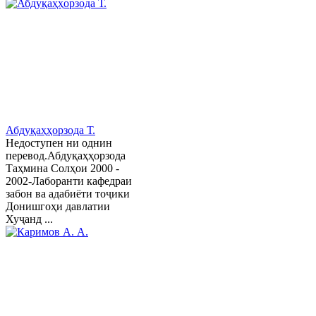
Абдуқаҳҳорзода Т.
Недоступен ни однин
перевод.Абдуқаҳҳорзода
Таҳмина Солҳои 2000 -
2002-Лаборанти кафедраи
забон ва адабиёти тоҷики
Донишгоҳи давлатии
Хуҷанд ...