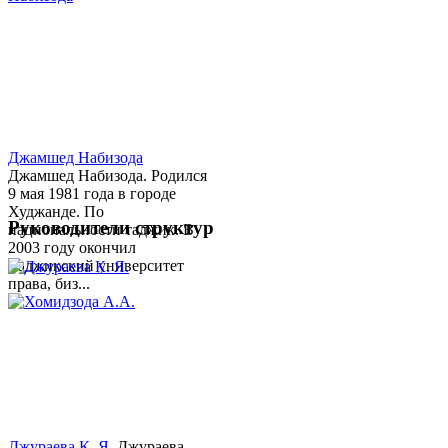
Джамшед Набизода
Джамшед Набизода. Родился
9 мая 1981 года в городе
Худжанде. По
Руководители структур
национальности таджик. В
2003 году окончил
Таджикский университет
права, биз...
Джураева К. Я.
Джураева