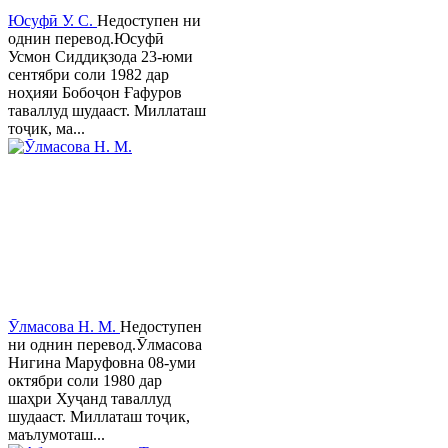
Юсуфӣ У. C.
Недоступен ни
однин перевод.Юсуфӣ
Усмон Сиддиқзода 23-юми
сентябри соли 1982 дар
ноҳияи Бобоҷон Ғафуров
таваллуд шудааст. Миллаташ
тоҷик, ма...
Ӯлмасова Н. М.
Недоступен
ни однин перевод.Ӯлмасова
Нигина Маруфовна 08-уми
октябри соли 1980 дар
шаҳри Хуҷанд таваллуд
шудааст. Миллаташ тоҷик,
маълумоташ...