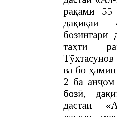
рақами 55
дақиқаи 
бозингари 
таҳти р
Тӯхтасунов 
ва бо ҳамин
2 ба анҷом
бозӣ, дақ
дастаи «А
дастаи ме