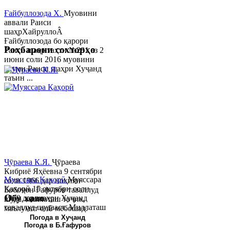
Ғайбуллозода Х.
Муовини
аввали Раиси
шаҳрХайруллоÂ
Ғайбуллозода бо қарори
Роҳбарони сохторҳо
Раиси шаҳр таҳти №281 аз 2
июни соли 2016 муовини
якуми Раиси шаҳри Хуҷанд
таъин ...
Ҷӯраева К.Я.
Ҷӯраева
Кибриё Яҳёевна 9 сентябри
Муяссара Қаҳорӣ
Муяссара
соли 1966 дар ноҳияи
Қаҳорӣ 15 октябри соли
Бобоҷон Ғафуров таваллуд
Обу хаво
1979 дар шаҳри Хуҷанд
шуда, миллаташ тоҷик,
таваллуд шудааст. Миллаташ
маълумот олӣ мебошад.
тоҷик. Маълумот олӣ. Соли
Соли 1997 Донишг...
Погода в Хуҷанд
Погода в Б.Ғафуров
2002 Донишгоҳи давлатии