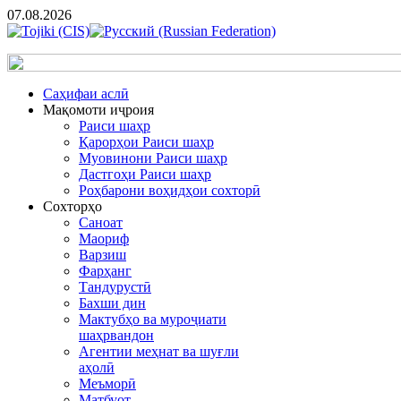
07.08.2026
Cаҳифаи аслӣ
Мақомоти иҷроия
Раиси шаҳр
Қарорҳои Раиси шаҳр
Муовинони Раиси шаҳр
Дастгоҳи Раиси шаҳр
Роҳбарони воҳидҳои сохторӣ
Сохторҳо
Саноат
Маориф
Варзиш
Фарҳанг
Тандурустӣ
Бахши дин
Мактубҳо ва муроҷиати
шаҳрвандон
Агентии меҳнат ва шуғли
аҳолӣ
Меъморӣ
Матбуот