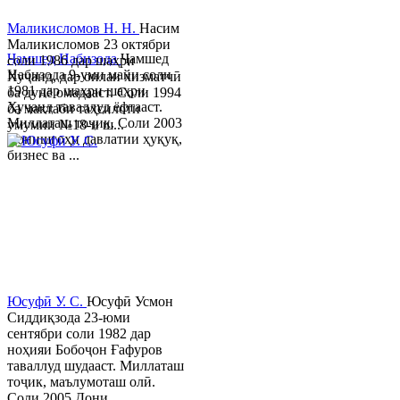
Маликисломов Н. Н.
Насим
Маликисломов 23 октябри
Ҷамшед Набизода
Ҷамшед
соли 1986 дар шаҳри
Набизода 9-уми майи соли
Хуҷанд, дар оилаи хизматчӣ
1981 дар шаҳри шаҳри
ба дунё омадааст. Соли 1994
Хуҷанд таваллуд ёфтааст.
ба мактаби таҳсилоти
Миллаташ тоҷик. Соли 2003
умумии №18-и ш...
Донишгоҳи давлатии ҳуқуқ,
бизнес ва ...
Юсуфӣ У. C.
Юсуфӣ Усмон
Сиддиқзода 23-юми
сентябри соли 1982 дар
ноҳияи Бобоҷон Ғафуров
таваллуд шудааст. Миллаташ
тоҷик, маълумоташ олӣ.
Соли 2005 Дони...