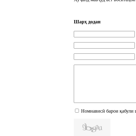
Шарҳ додан
Номнависӣ барои қабули 