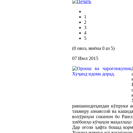
1
2
3
4
5
(0 овоз, миёна 0 аз 5)
07 Июл 2015
равшанидиҳандаи кӯпруки ас
таъмиру азнавсозӣ ва кашид
вохӯриҳои сокинон бо Раис
хиёбонҳо кӯчаҳои маҳаллаҳо 
Дар оғози ҳафта бошад корм
Хуҷанд мавҷуд аст воситаҳо