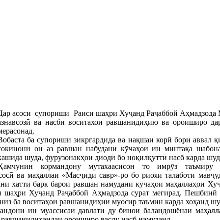
Дар асоси супориши Раиси шаҳри Хуҷанд Раҷаббой Аҳмадзода 
азнавсозӣ ва насби воситахои равшанидиҳию ва ороиширо да
мерасонад.
Вобаста ба супориши зикргардида ва нақшаи корӣ бори аввал қ
сокинони он аз равшан набудани кӯчаҳои ин минтақа шабон
кашида шуда, фурузонакҳои диодӣ бо ноқилқуттӣ насб карда шуд
Ҳамчунин кормандону мутахаасисон то имрӯз таъмиру 
осӣ ва маҳаллаи «Масҷиди савр»-ро бо риояи талаботи мавҷуд
ани хатти барк барои равшан намудани кӯчаҳои маҳаллаҳои Ху
и шаҳри Хуҷанд Раҷаббой Аҳмадзода сурат мегирад. Пешбинӣ 
низ ба воситаҳои равшанидиҳии муосир таъмин карда хоҳанд шу
андони ин муассисаи давлатӣ ду бинои баландошёнаи маҳалла
и равшанидиҳандаи ороиширо васлу насб намуданд.