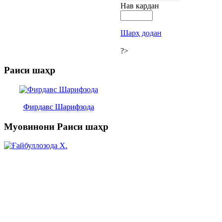
Нав кардан
Шарҳ додан
?>
Раиси шаҳр
Фирдавс Шарифзода
Муовинони Раиси шаҳр