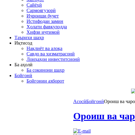
Сайёҳӣ
Сармоягузорӣ
Иҷроиши буҷет
Истифодаи замин
Ҳолати фавқулодда
Хифзи иҷтимоӣ
Таърихи шаҳр
Иқтисод
Нақлиёт ва алоқа
Савдо ва хизматрасонӣ
Лоиҳаҳои инвеститсионӣ
Ба аҳолӣ
Ба сокинони шаҳр
Бойгонӣ
Бойгонии ахборот
Асосӣ
Бойгонӣ
Ороиш ва чаро
Ороиш ва чар