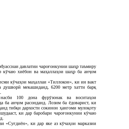
Муассиаи давлатии чароғонкунии шаҳр таъмиру
р кӯчаю хиёбон ва маҳаллаҳои шаҳр ба анҷом
исми кӯчаҳои маҳаллаи «Тиллокон», ки ин вакт
а душворӣ мекашиданд, 6200 метр хатти барқ
.
насби 100 дона фурӯзонак ва воситаҳои
а ба анҷом расонданд. Лозим ба ёдоварист, ки
ҷанд тибқи дархости сокинон ҳангоми мулоқоту
шудааст, ки дар баробари чароғонкунии кӯчаю
д.
и «Суғдиён», ки дар яке аз кӯчаҳои марказии