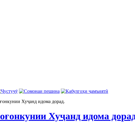
ғонкунии Хуҷанд идома дорад.
оғонкунии Хуҷанд идома дорад