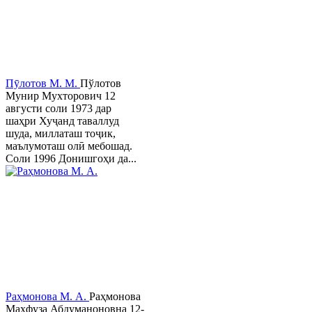
Пӯлотов М. М.
Пўлотов
Мунир Мухторович 12
августи соли 1973 дар
шаҳри Хуҷанд таваллуд
шуда, миллаташ тоҷик,
маълумоташ олӣ мебошад.
Соли 1996 Донишгоҳи да...
Раҳмонова М. А.
Раҳмонова
Маҳфуза Абдуманоновна 12-