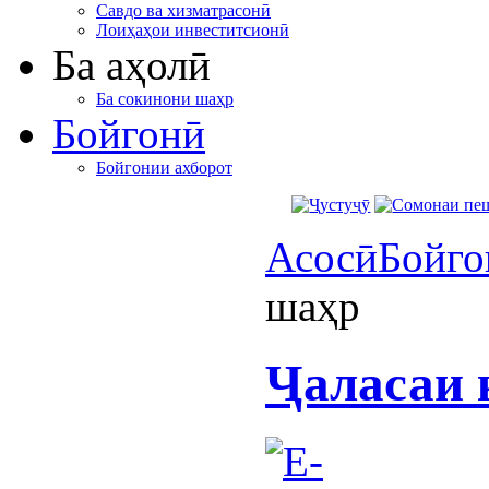
Савдо ва хизматрасонӣ
Лоиҳаҳои инвеститсионӣ
Ба аҳолӣ
Ба сокинони шаҳр
Бойгонӣ
Бойгонии ахборот
Асосӣ
Бойго
шаҳр
Ҷаласаи 