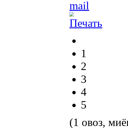
1
2
3
4
5
(1 овоз, миё