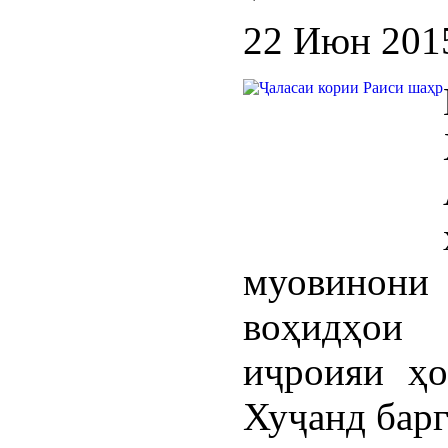
22 Июн 201
муовинони
воҳидҳои
иҷроияи ҳо
Хуҷанд барг