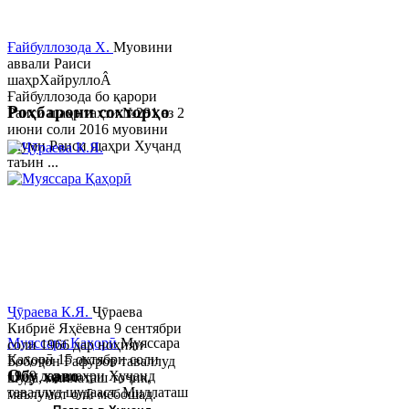
Ғайбуллозода Х.
Муовини
аввали Раиси
шаҳрХайруллоÂ
Ғайбуллозода бо қарори
Роҳбарони сохторҳо
Раиси шаҳр таҳти №281 аз 2
июни соли 2016 муовини
якуми Раиси шаҳри Хуҷанд
таъин ...
Ҷӯраева К.Я.
Ҷӯраева
Кибриё Яҳёевна 9 сентябри
Муяссара Қаҳорӣ
Муяссара
соли 1966 дар ноҳияи
Қаҳорӣ 15 октябри соли
Бобоҷон Ғафуров таваллуд
Обу хаво
1979 дар шаҳри Хуҷанд
шуда, миллаташ тоҷик,
таваллуд шудааст. Миллаташ
маълумот олӣ мебошад.
тоҷик. Маълумот олӣ. Соли