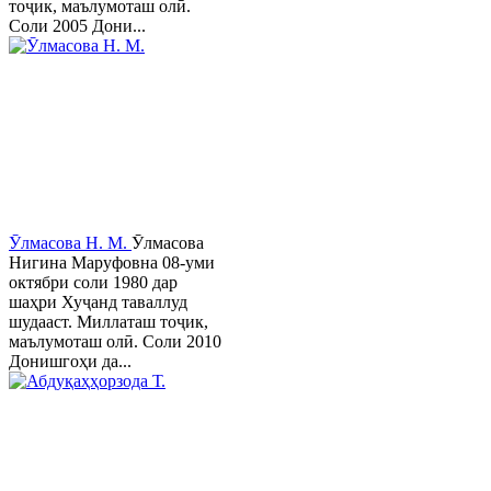
тоҷик, маълумоташ олӣ.
Соли 2005 Дони...
Ӯлмасова Н. М.
Ӯлмасова
Нигина Маруфовна 08-уми
октябри соли 1980 дар
шаҳри Хуҷанд таваллуд
шудааст. Миллаташ тоҷик,
маълумоташ олӣ. Соли 2010
Донишгоҳи да...