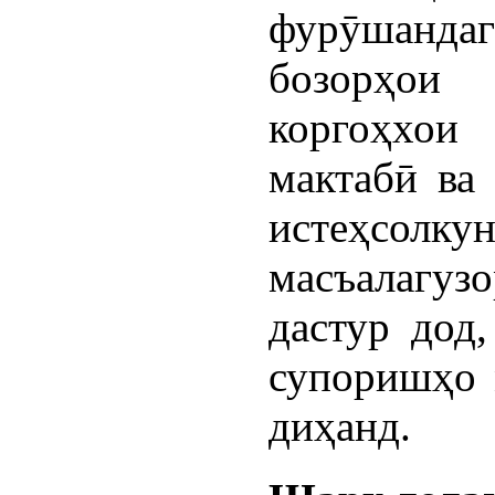
фурӯшандаго
бозорҳои
коргоҳхои
мактабӣ ва
истеҳсо
масъалагу
дастур дод
супоришҳо 
диҳанд.