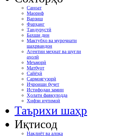
Саноат
Маориф
Варзиш
Фарҳанг
Тандурустӣ
Бахши дин
Мактубҳо ва муроҷиати
шаҳрвандон
Агентии меҳнат ва шуғли
аҳолӣ
Меъморӣ
Матбуот
Сайёҳӣ
Сармоягузорӣ
Иҷроиши буҷет
Истифодаи замин
Ҳолати фавқулодда
Хифзи иҷтимоӣ
Таърихи шаҳр
Иқтисод
Нақлиёт ва алоқа