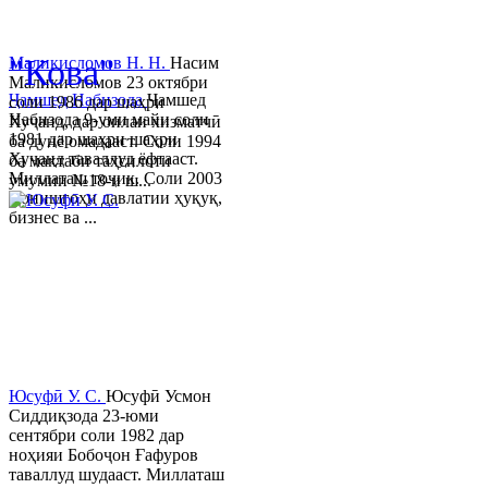
© 2013-2023 Таҳиягар ва дас
"Кова"
Маликисломов Н. Н.
Насим
Маликисломов 23 октябри
Ҷамшед Набизода
Ҷамшед
соли 1986 дар шаҳри
Набизода 9-уми майи соли
Хуҷанд, дар оилаи хизматчӣ
1981 дар шаҳри шаҳри
ба дунё омадааст. Соли 1994
Хуҷанд таваллуд ёфтааст.
ба мактаби таҳсилоти
Миллаташ тоҷик. Соли 2003
умумии №18-и ш...
Донишгоҳи давлатии ҳуқуқ,
бизнес ва ...
Юсуфӣ У. C.
Юсуфӣ Усмон
Сиддиқзода 23-юми
сентябри соли 1982 дар
ноҳияи Бобоҷон Ғафуров
таваллуд шудааст. Миллаташ