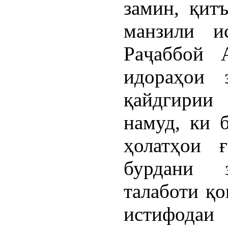
замин, қит
манзили и
Раҷаббой 
идораҳои 
қайдгирии
намуд, ки 
ҳолатҳои ғ
бурдани 
талаботи қо
истифодаи 