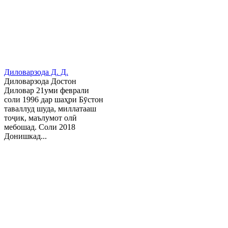
Диловарзода Д. Д.
Диловарзода Достон
Диловар 21уми феврали
соли 1996 дар шаҳри Бӯстон
таваллуд шуда, миллатааш
тоҷик, маълумот олӣ
мебошад. Соли 2018
Донишкад...