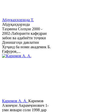
Абдуқаҳҳорзода Т.
Абдуқаҳҳорзода
Таҳмина Солҳои 2000 -
2002-Лаборанти кафедраи
забон ва адабиёти тоҷики
Донишгоҳи давлатии
Хуҷанд ба номи академик Б.
Ғафуров,...
Каримов А. А.
Каримов
Азимҷон Акрамҷонович 1-
уми январи соли 1998 дар