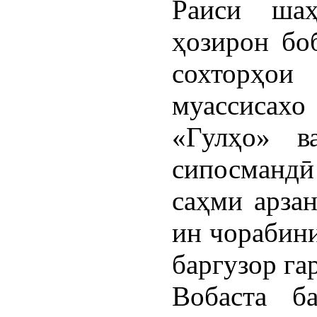
Раиси ша
ҳозирон бо
сохторҳои
муассисах
«Гулҳо» в
сипосмандӣ
саҳми арзан
ин чорабини
баргузор га
Вобаста б