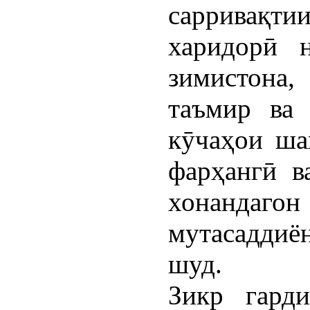
сарривақ
харидорӣ 
зимистона
таъмир ва 
кӯчаҳои ша
фарҳангӣ в
хонанда
мутасаддиё
шуд.
Зикр гард