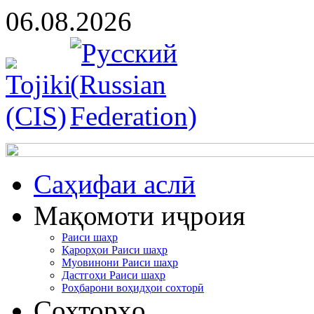
06.08.2026
Cаҳифаи аслӣ
Мақомоти иҷроия
Раиси шаҳр
Қарорҳои Раиси шаҳр
Муовинони Раиси шаҳр
Дастгоҳи Раиси шаҳр
Роҳбарони воҳидҳои сохторӣ
Сохторҳо