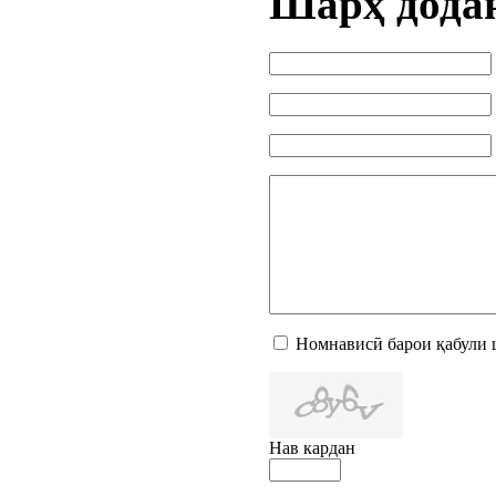
Шарҳ дода
Номнависӣ барои қабули 
Нав кардан