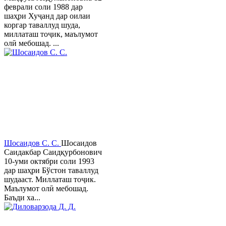
феврали соли 1988 дар
шаҳри Хуҷанд дар оилаи
коргар таваллуд шуда,
миллаташ тоҷик, маълумот
олӣ мебошад. ...
Шосаидов С. С.
Шосаидов
Саидакбар Саидқурбонович
10-уми октябри соли 1993
дар шаҳри Бўстон таваллуд
шудааст. Миллаташ тоҷик.
Маълумот олӣ мебошад.
Баъди ха...