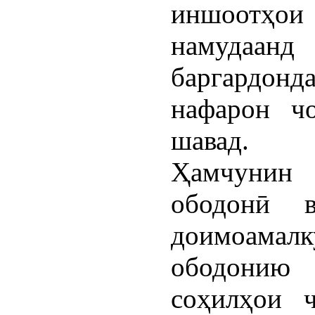
иншоотҳ
намудаан
баргардо
нафарон ч
шавад.
Ҳамчунин 
ободонӣ 
доимоамал
ободонию
соҳилҳои ч