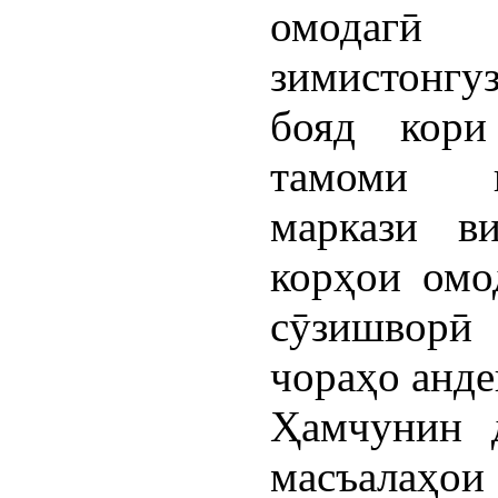
омода
зимистонгу
бояд кори
тамоми к
маркази в
корҳои омо
сӯзишворӣ 
чораҳо анд
Ҳамчунин д
масъалаҳои