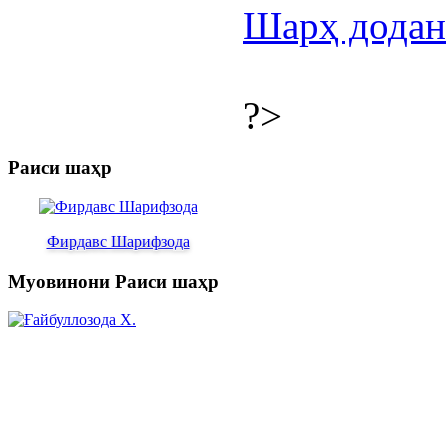
Шарҳ додан
?>
Раиси шаҳр
Фирдавс Шарифзода
Муовинони Раиси шаҳр