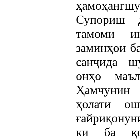
ҳамоҳангш
Супориш 
тамоми ин
заминҳои б
санҷида ш
онҳо маълу
Ҳамчунин 
ҳолати ош
ғайриқонуни
ки ба қо