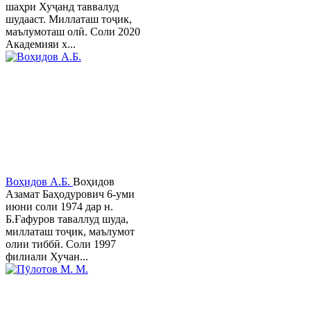
шаҳри Хуҷанд таввалуд
шудааст. Миллаташ тоҷик,
маълумоташ олӣ. Соли 2020
Академияи х...
Воҳидов А.Б.
Воҳидов
Азамат Баҳодурович 6-уми
июни соли 1974 дар н.
Б.Ғафуров таваллуд шуда,
миллаташ тоҷик, маълумот
олии тиббӣ. Соли 1997
филиали Хучан...