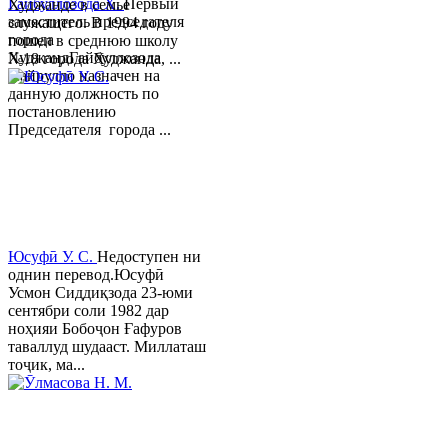
Гайбуллозода Х.
Первый
Худжанде в семье
заместитель председателя
служащего. В 1994 году
города
пошел в среднюю школу
ХуджандГайбуллозода
№18 города Худжанда, ...
Хайрулло назначен на
данную должность по
постановлению
Председателя города ...
Юсуфӣ У. C.
Недоступен ни
однин перевод.Юсуфӣ
Усмон Сиддиқзода 23-юми
сентябри соли 1982 дар
ноҳияи Бобоҷон Ғафуров
таваллуд шудааст. Миллаташ
тоҷик, ма...