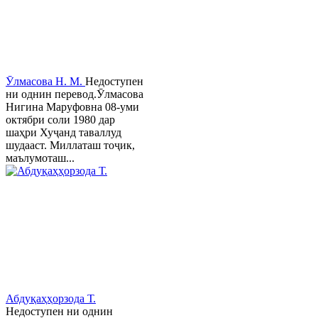
Ӯлмасова Н. М.
Недоступен
ни однин перевод.Ӯлмасова
Нигина Маруфовна 08-уми
октябри соли 1980 дар
шаҳри Хуҷанд таваллуд
шудааст. Миллаташ тоҷик,
маълумоташ...
Абдуқаҳҳорзода Т.
Недоступен ни однин