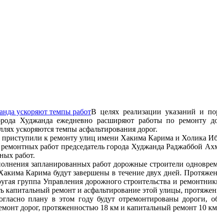
В целях реализации указаний и п
ода Худжанда ежедневно расширяют работы по ремонту дор
ллях ускоряются темпы асфальтирования дорог.
 приступили к ремонту улиц имени Хакима Карима и Холика Иб
 ремонтных работ председатель города Худжанда Раджаббой Ахм
ных работ.
олнения запланированных работ дорожные строители одновреме
Хакима Карима будут завершены в течение двух дней. Протяжен
угая группа Управления дорожного строительства и ремонтник
ть капитальный ремонт и асфальтирование этой улицы, протяжен
согласно плану в этом году будут отремонтированы дороги, 
монт дорог, протяженностью 18 км и капитальный ремонт 10 км 