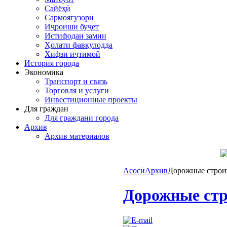
Сайёҳӣ
Сармоягузорӣ
Иҷроиши буҷет
Истифодаи замин
Ҳолати фавқулодда
Хифзи иҷтимоӣ
История города
Экономика
Транспорт и связь
Торговля и услуги
Инвестиционные проекты
Для граждан
Для граждани города
Архив
Архив материалов
Асосӣ
Архив
Дорожные строи
Дорожные стр