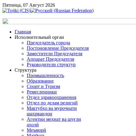
Пятница, 07 Август 2026
Главная
Исполнительный орган
Председатель города
Постоновление Председателя
Заместители Председателя
Аппарат Председателя
Руководители структур
Структура
Промышленность
Образование
Спорт и Туризм
Ремесленники
Отдел здравоохранения
Отдел по делам религий
Мактубҳо ва муроҷиати
шаҳрвандон
Агентии меҳнат ва шуғли
аҳолӣ
Меъморӣ
Матбуот