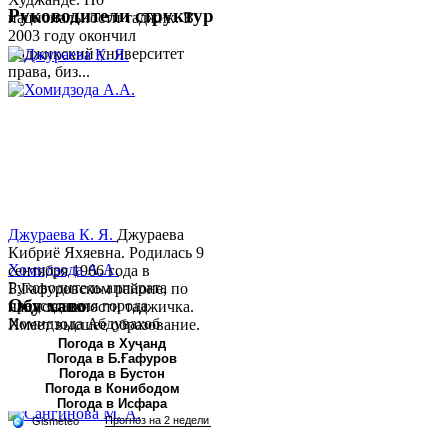
Руководители структур
национальности таджик. В
2003 году окончил
Таджикский университет
права, биз...
Джураева К. Я.
Джураева
Кибриё Яхяевна. Родилась 9
Хомидзода А.А.
сентября 1966 года в
Руководитель аппарата
Б.Гафуровском районе, по
Обу хаво
председателя города
национальности таджичка.
Хомидзода Абдувахоб
Имеет высшее образование.
Абдумаджид родился 8
В 1997 ...
Погода в Хуҷанд
Погода в Б.Ғафуров
июня 1978 года в городе
Погода в Бустон
Худжанде. По
Погода в Конибодом
национальности...
Погода в Исфара