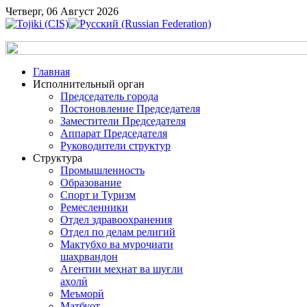
Четверг, 06 Август 2026
Главная
Исполнительный орган
Председатель города
Постоновление Председателя
Заместители Председателя
Аппарат Председателя
Руководители структур
Структура
Промышленность
Образование
Спорт и Туризм
Ремесленники
Отдел здравоохранения
Отдел по делам религий
Мактубҳо ва муроҷиати
шаҳрвандон
Агентии меҳнат ва шуғли
аҳолӣ
Меъморӣ
Матбуот