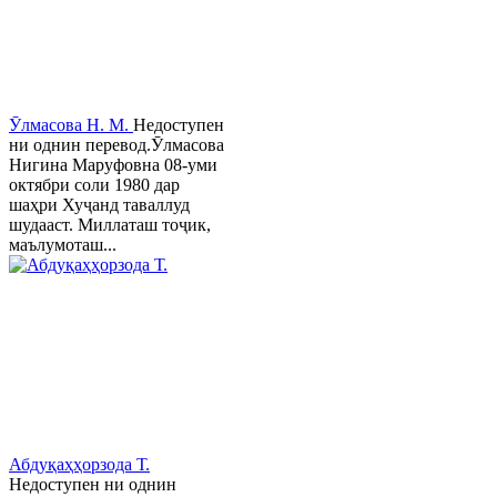
Ӯлмасова Н. М.
Недоступен
ни однин перевод.Ӯлмасова
Нигина Маруфовна 08-уми
октябри соли 1980 дар
шаҳри Хуҷанд таваллуд
шудааст. Миллаташ тоҷик,
маълумоташ...
Абдуқаҳҳорзода Т.
Недоступен ни однин