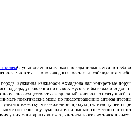
С установлением жаркой погоды повышается потребнос
онтроля чистоты в многолюдных местах и соблюдения требо
ь города Худжанда Раджаббой Ахмадзода дал конкретные поруч
го надзора, управления по вывозу мусора и бытовых отходов и 
р поручено осуществлять ежедневный контроль за ситуацией в
инимать практические меры по предотвращению антисанитарных
о уделить качеству мясомолочной продукции, недопущения р
 также потребовал у руководителей рынков совместно с ответс
чия у них санитарных книжек, чистоты торговых точек и качес