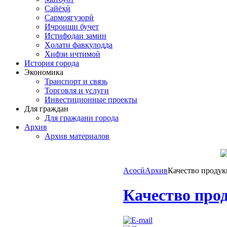
Сайёҳӣ
Сармоягузорӣ
Иҷроиши буҷет
Истифодаи замин
Ҳолати фавқулодда
Хифзи иҷтимоӣ
История города
Экономика
Транспорт и связь
Торговля и услуги
Инвестиционные проекты
Для граждан
Для граждани города
Архив
Архив материалов
Асосӣ
Архив
Качество продук
Качество про