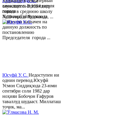
Гайбуллозода Х.
Первый
Худжанде в семье
заместитель председателя
служащего. В 1994 году
города
пошел в среднюю школу
ХуджандГайбуллозода
№18 города Худжанда, ...
Хайрулло назначен на
данную должность по
постановлению
Председателя города ...
Юсуфӣ У. C.
Недоступен ни
однин перевод.Юсуфӣ
Усмон Сиддиқзода 23-юми
сентябри соли 1982 дар
ноҳияи Бобоҷон Ғафуров
таваллуд шудааст. Миллаташ
тоҷик, ма...