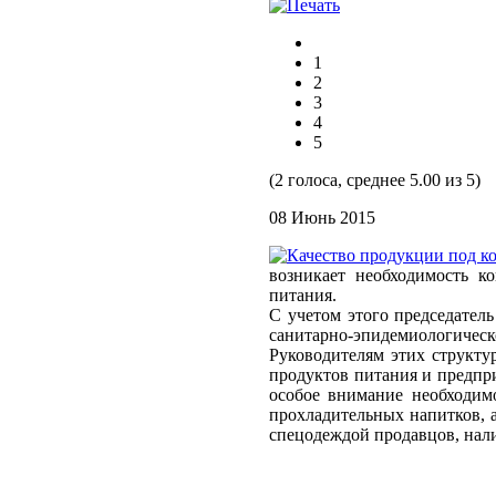
1
2
3
4
5
(2 голоса, среднее 5.00 из 5)
08 Июнь 2015
возникает необходимость к
питания.
С учетом этого председател
санитарно-эпидемиологическо
Руководителям этих структу
продуктов питания и предпр
особое внимание необходим
прохладительных напитков, а
спецодеждой продавцов, нали