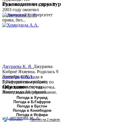
Руководители структур
национальности таджик. В
2003 году окончил
Таджикский университет
права, биз...
Джураева К. Я.
Джураева
Кибриё Яхяевна. Родилась 9
Хомидзода А.А.
сентября 1966 года в
Руководитель аппарата
Б.Гафуровском районе, по
Обу хаво
председателя города
национальности таджичка.
Хомидзода Абдувахоб
Имеет высшее образование.
Абдумаджид родился 8
В 1997 ...
Погода в Хуҷанд
Погода в Б.Ғафуров
июня 1978 года в городе
Погода в Бустон
Худжанде. По
Погода в Конибодом
национальности...
Погода в Исфара