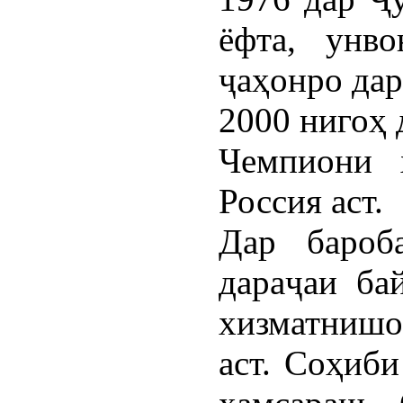
ёфта, унво
ҷаҳонро дар
2000 нигоҳ 
Чемпиони ҳ
Россия аст.
Дар бароб
дараҷаи ба
хизматниш
аст. Соҳиби