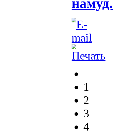
намуд.
1
2
3
4