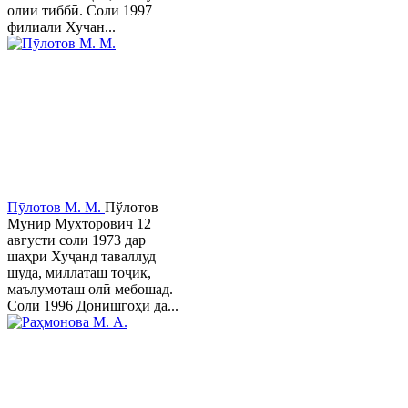
олии тиббӣ. Соли 1997
филиали Хучан...
Пӯлотов М. М.
Пўлотов
Мунир Мухторович 12
августи соли 1973 дар
шаҳри Хуҷанд таваллуд
шуда, миллаташ тоҷик,
маълумоташ олӣ мебошад.
Соли 1996 Донишгоҳи да...