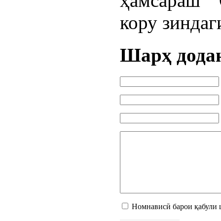
ҳамсараш 
кору зиндаг
Шарҳ дода
Номнависӣ барои қабули 