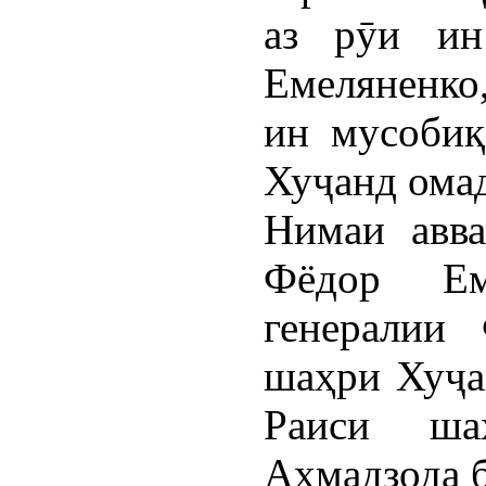
аз рӯи ин
Емеляненко
ин мусобиқ
Хуҷанд ома
Нимаи авва
Фёдор Ем
генералии 
шаҳри Хуҷа
Раиси ша
Аҳмадзода б