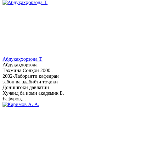
Абдуқаҳҳорзода Т.
Абдуқаҳҳорзода
Таҳмина Солҳои 2000 -
2002-Лаборанти кафедраи
забон ва адабиёти тоҷики
Донишгоҳи давлатии
Хуҷанд ба номи академик Б.
Ғафуров,...