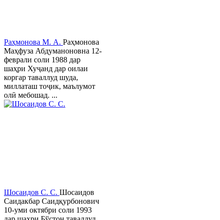
Раҳмонова М. А.
Раҳмонова
Маҳфуза Абдуманоновна 12-
феврали соли 1988 дар
шаҳри Хуҷанд дар оилаи
коргар таваллуд шуда,
миллаташ тоҷик, маълумот
олӣ мебошад. ...
Шосаидов С. С.
Шосаидов
Саидакбар Саидқурбонович
10-уми октябри соли 1993
дар шаҳри Бўстон таваллуд