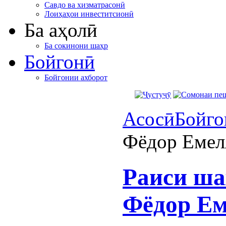
Савдо ва хизматрасонӣ
Лоиҳаҳои инвеститсионӣ
Ба аҳолӣ
Ба сокинони шаҳр
Бойгонӣ
Бойгонии ахборот
Асосӣ
Бойго
Фёдор Емел
Раиси ша
Фёдор Ем