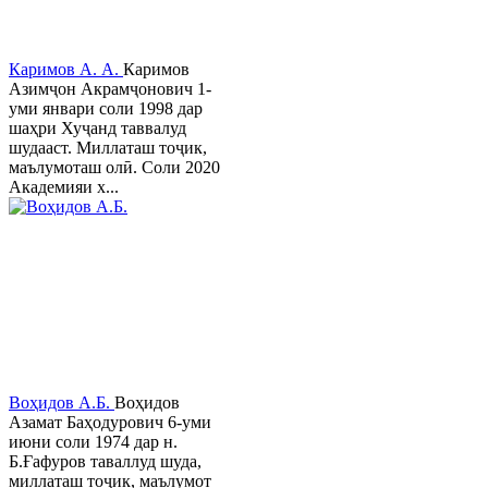
Каримов А. А.
Каримов
Азимҷон Акрамҷонович 1-
уми январи соли 1998 дар
шаҳри Хуҷанд таввалуд
шудааст. Миллаташ тоҷик,
маълумоташ олӣ. Соли 2020
Академияи х...
Воҳидов А.Б.
Воҳидов
Азамат Баҳодурович 6-уми
июни соли 1974 дар н.
Б.Ғафуров таваллуд шуда,
миллаташ тоҷик, маълумот