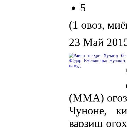
5
(1 овоз, миё
23 Май 201
(ММА) оғоз
Чуноне, к
варзиш огоҳ