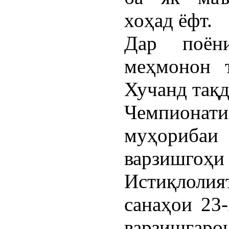
хоҳад ёфт.
Дар поён
меҳмонон т
Хучанд тақд
Чемпионат
муҳориба
варзишгоҳ
Истиқлолия
санаҳои 23-
варзишг