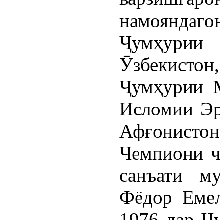
намояндаго
Ҷумҳурии 
Ӯзбекисто
Ҷумҳурии 
Исломии Эр
Афғонистон 
Чемпиони ч
санъати м
Фёдор Емел
1976 дар Ҷ