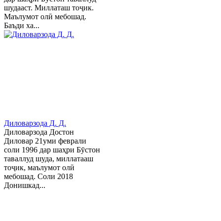
шудааст. Миллаташ тоҷик.
Маълумот олӣ мебошад.
Баъди ха...
Диловарзода Д. Д.
Диловарзода Достон
Диловар 21уми феврали
соли 1996 дар шаҳри Бӯстон
таваллуд шуда, миллатааш
тоҷик, маълумот олӣ
мебошад. Соли 2018
Донишкад...