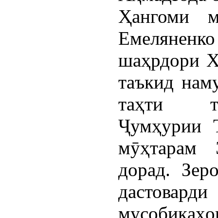
Ҳангоми м
Емеляненко
шаҳрдори Х
таъкид нам
таҳти та
Ҷумҳурии Т
мӯҳтарам 
дорад. Зер
дастовард
мусобиқаҳ