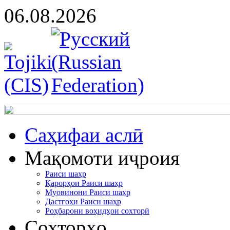
06.08.2026
Cаҳифаи аслӣ
Мақомоти иҷроия
Раиси шаҳр
Қарорҳои Раиси шаҳр
Муовинони Раиси шаҳр
Дастгоҳи Раиси шаҳр
Роҳбарони воҳидҳои сохторӣ
Сохторҳо