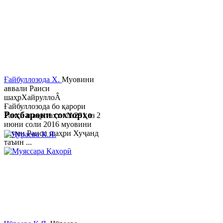
Ғайбуллозода Х.
Муовини
аввали Раиси
шаҳрХайруллоÂ
Ғайбуллозода бо қарори
Роҳбарони сохторҳо
Раиси шаҳр таҳти №281 аз 2
июни соли 2016 муовини
якуми Раиси шаҳри Хуҷанд
таъин ...