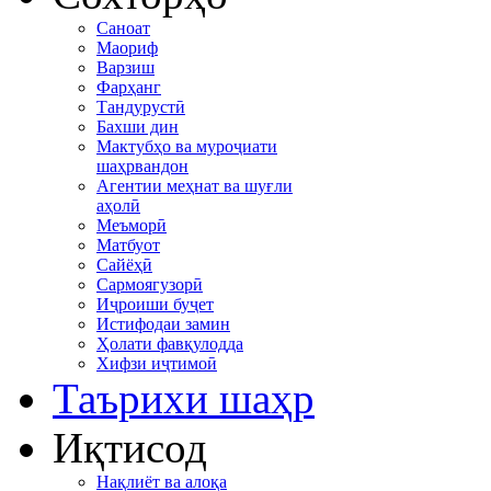
Саноат
Маориф
Варзиш
Фарҳанг
Тандурустӣ
Бахши дин
Мактубҳо ва муроҷиати
шаҳрвандон
Агентии меҳнат ва шуғли
аҳолӣ
Меъморӣ
Матбуот
Сайёҳӣ
Сармоягузорӣ
Иҷроиши буҷет
Истифодаи замин
Ҳолати фавқулодда
Хифзи иҷтимоӣ
Таърихи шаҳр
Иқтисод
Нақлиёт ва алоқа