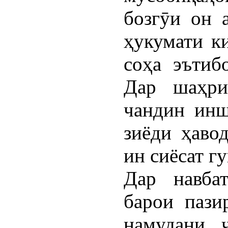
бозгӯи он а
ҳукумати к
соҳа эътиб
Дар шаҳри
чандин инш
зиёди ҳаво
ин сиёсат г
Дар навба
барои пази
намудани 