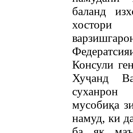
баланд изх
хостори
варзишгаро
Федератсияи
Консули ге
Хуҷанд Ва
суханрон
мусобиқа зи
намуд, ки д
ба як маъ