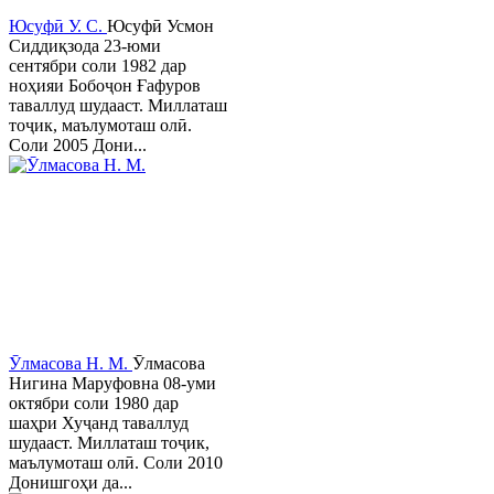
Юсуфӣ У. C.
Юсуфӣ Усмон
Сиддиқзода 23-юми
сентябри соли 1982 дар
ноҳияи Бобоҷон Ғафуров
таваллуд шудааст. Миллаташ
тоҷик, маълумоташ олӣ.
Соли 2005 Дони...
Ӯлмасова Н. М.
Ӯлмасова
Нигина Маруфовна 08-уми
октябри соли 1980 дар
шаҳри Хуҷанд таваллуд
шудааст. Миллаташ тоҷик,
маълумоташ олӣ. Соли 2010
Донишгоҳи да...