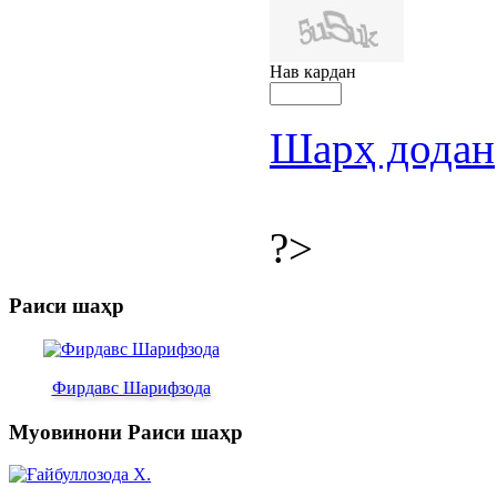
Нав кардан
Шарҳ додан
?>
Раиси шаҳр
Фирдавс Шарифзода
Муовинони Раиси шаҳр