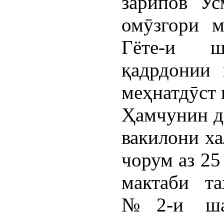
зарипов Ус
омӯзгори м
Гёте-и 
қадрдонии
меҳнатдӯст 
Ҳамчунин д
вакилони ха
чорум аз 25
мактаби т
№2-и ша