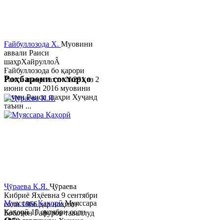
Ғайбуллозода Х.
Муовини
аввали Раиси
шаҳрХайруллоÂ
Ғайбуллозода бо қарори
Роҳбарони сохторҳо
Раиси шаҳр таҳти №281 аз 2
июни соли 2016 муовини
якуми Раиси шаҳри Хуҷанд
таъин ...
Ҷӯраева К.Я.
Ҷӯраева
Кибриё Яҳёевна 9 сентябри
Муяссара Қаҳорӣ
Муяссара
соли 1966 дар ноҳияи
Қаҳорӣ 15 октябри соли
Бобоҷон Ғафуров таваллуд