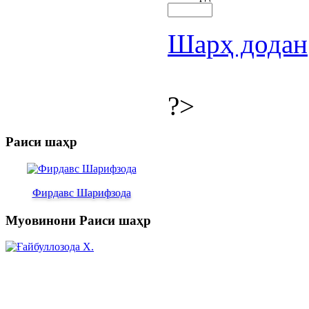
Шарҳ додан
?>
Раиси шаҳр
Фирдавс Шарифзода
Муовинони Раиси шаҳр