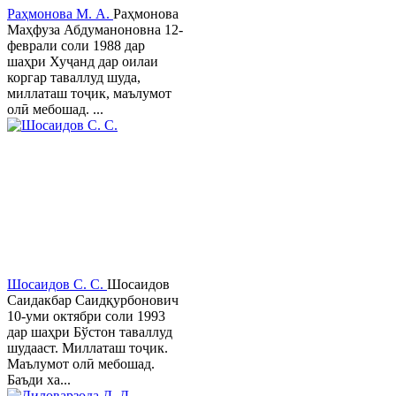
Раҳмонова М. А.
Раҳмонова
Маҳфуза Абдуманоновна 12-
феврали соли 1988 дар
шаҳри Хуҷанд дар оилаи
коргар таваллуд шуда,
миллаташ тоҷик, маълумот
олӣ мебошад. ...
Шосаидов С. С.
Шосаидов
Саидакбар Саидқурбонович
10-уми октябри соли 1993
дар шаҳри Бўстон таваллуд
шудааст. Миллаташ тоҷик.
Маълумот олӣ мебошад.
Баъди ха...