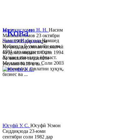
© 2013-2023 Таҳиягар ва дас
"Кова"
Маликисломов Н. Н.
Насим
Маликисломов 23 октябри
Ҷамшед Набизода
Ҷамшед
соли 1986 дар шаҳри
Набизода 9-уми майи соли
Хуҷанд, дар оилаи хизматчӣ
1981 дар шаҳри шаҳри
ба дунё омадааст. Соли 1994
Хуҷанд таваллуд ёфтааст.
ба мактаби таҳсилоти
Миллаташ тоҷик. Соли 2003
умумии №18-и ш...
Донишгоҳи давлатии ҳуқуқ,
бизнес ва ...
Юсуфӣ У. C.
Юсуфӣ Усмон
Сиддиқзода 23-юми
сентябри соли 1982 дар