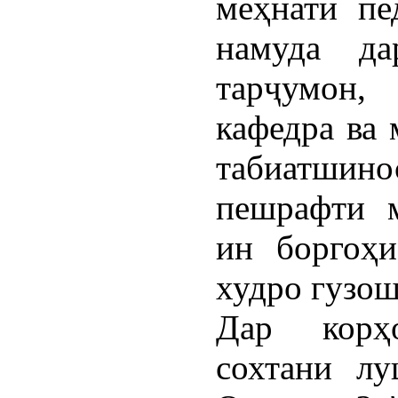
меҳнати пе
намуда да
тарҷумон,
кафедра ва 
табиатшино
пешрафти 
ин боргоҳи
худро гузош
Дар корҳ
сохтани лу