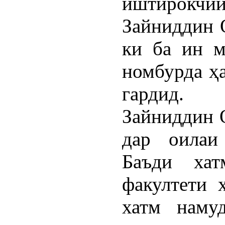
иштирокчи
Зайниддин 
ки ба ин м
номбурда ҳ
гардид.
Зайниддин 
дар оилаи 
Баъди хат
факултети 
хатм наму