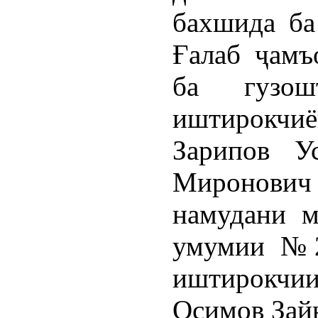
бахшида ба
Ғалаб ҷамъ
ба гузош
иштирокчиё
Зарипов У
Миронови
намудани м
умумии №2
иштирокчи
Осимов Зайн