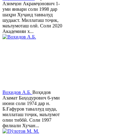
Азимҷон Акрамҷонович 1-
уми январи соли 1998 дар
шаҳри Хуҷанд таввалуд
шудааст. Миллаташ тоҷик,
маълумоташ олӣ. Соли 2020
Академияи х...
Воҳидов А.Б.
Воҳидов
Азамат Баҳодурович 6-уми
июни соли 1974 дар н.
Б.Ғафуров таваллуд шуда,
миллаташ тоҷик, маълумот
олии тиббӣ. Соли 1997
филиали Хучан...