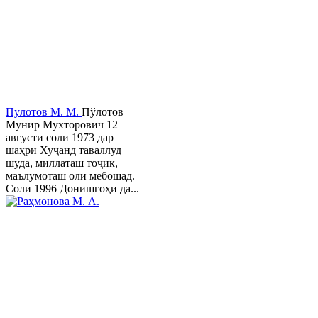
Пӯлотов М. М.
Пўлотов
Мунир Мухторович 12
августи соли 1973 дар
шаҳри Хуҷанд таваллуд
шуда, миллаташ тоҷик,
маълумоташ олӣ мебошад.
Соли 1996 Донишгоҳи да...