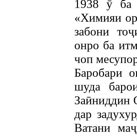
1938 ӯ ба 
«Химияи орг
забони то
онро ба итм
чоп месупор
Баробари о
шуда барои
Заӣниддин 
дар задуху
Ватани маҷ