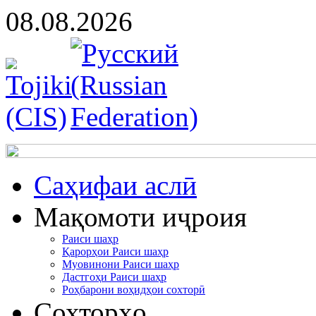
08.08.2026
Cаҳифаи аслӣ
Мақомоти иҷроия
Раиси шаҳр
Қарорҳои Раиси шаҳр
Муовинони Раиси шаҳр
Дастгоҳи Раиси шаҳр
Роҳбарони воҳидҳои сохторӣ
Сохторҳо