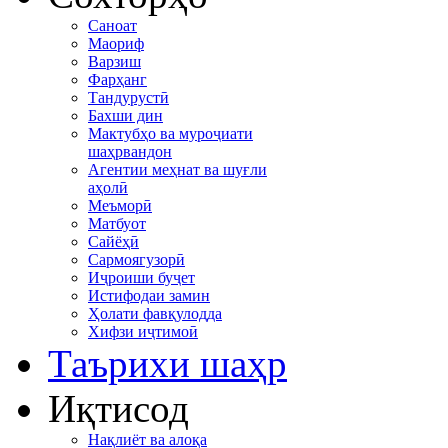
Саноат
Маориф
Варзиш
Фарҳанг
Тандурустӣ
Бахши дин
Мактубҳо ва муроҷиати
шаҳрвандон
Агентии меҳнат ва шуғли
аҳолӣ
Меъморӣ
Матбуот
Сайёҳӣ
Сармоягузорӣ
Иҷроиши буҷет
Истифодаи замин
Ҳолати фавқулодда
Хифзи иҷтимоӣ
Таърихи шаҳр
Иқтисод
Нақлиёт ва алоқа