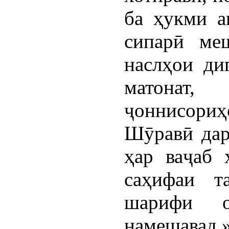
ба ҳукми а
сипарӣ меш
наслҳои ди
матонат,
ҷоннисор
Шӯравӣ дар
ҳар ваҷаб 
саҳифаи т
шарифи о
намешавад.