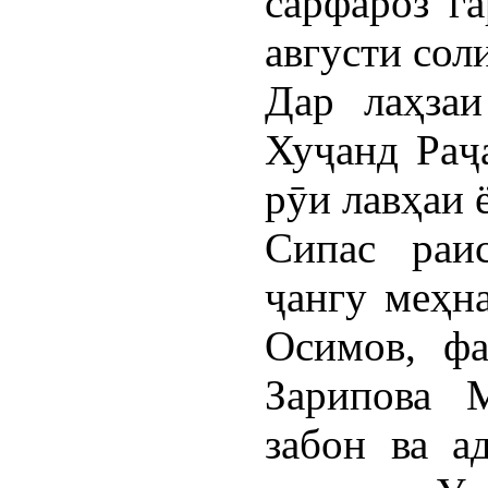
сарфароз г
августи сол
Дар лаҳзаи
Хуҷанд Раҷ
рӯи лавҳаи 
Сипас раи
ҷангу меҳн
Осимов, фа
Зарипова 
забон ва а