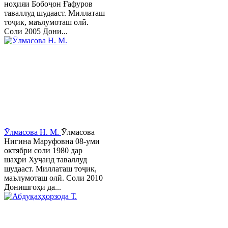
ноҳияи Бобоҷон Ғафуров
таваллуд шудааст. Миллаташ
тоҷик, маълумоташ олӣ.
Соли 2005 Дони...
Ӯлмасова Н. М.
Ӯлмасова
Нигина Маруфовна 08-уми
октябри соли 1980 дар
шаҳри Хуҷанд таваллуд
шудааст. Миллаташ тоҷик,
маълумоташ олӣ. Соли 2010
Донишгоҳи да...