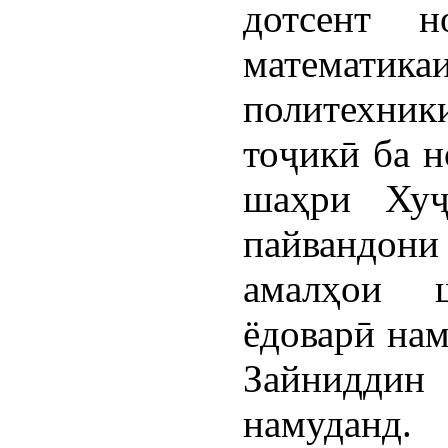
дотсент н
матема
политехни
тоҷикӣ ба 
шаҳри Хуҷ
пайвандони
амалҳои 
ёдоварӣ нам
Зайниддин
намуданд.