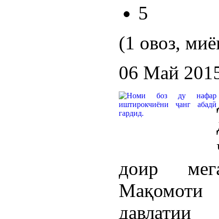
5
(1 овоз, миё
06 Май 201
доир мег
Мақомоти
давлатии