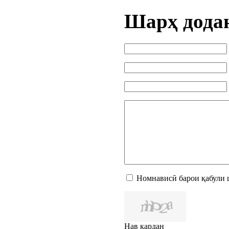
Шарҳ дода
Номнависӣ барои қабули 
Нав кардан