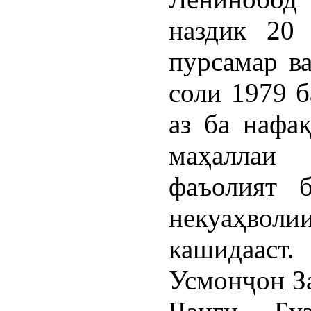
наздик 20
пурсамар ва
соли 1979 б
аз ба нафа
маҳаллаи
фаъолият 
некуаҳволи
кашидааст.
Усмонҷон З