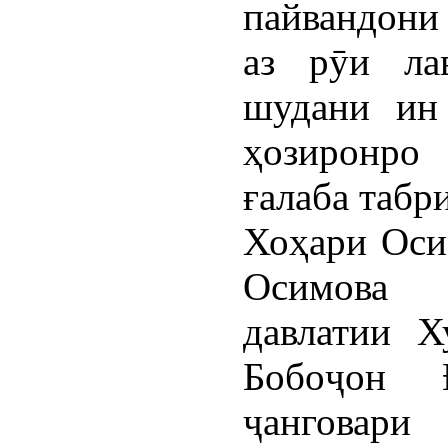
пайвандони
аз рӯи ла
шудани ин 
ҳозиронр
ғалаба табр
Хоҳари Оси
Осимова 
давлатии Х
Бобоҷон Ғ
ҷанговари