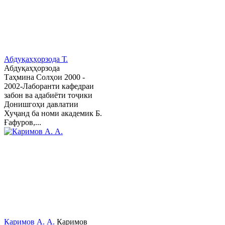
Абдуқаҳҳорзода Т.
Абдуқаҳҳорзода
Таҳмина Солҳои 2000 -
2002-Лаборанти кафедраи
забон ва адабиёти тоҷики
Донишгоҳи давлатии
Хуҷанд ба номи академик Б.
Ғафуров,...
Каримов А. А.
Каримов