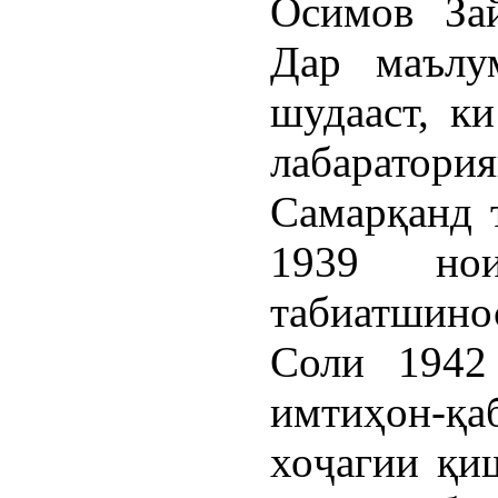
Осимов За
Дар маълу
шудааст, к
лабарато
Самарқанд т
1939 нои
табиатшино
Соли 1942
имтиҳон-қ
хоҷагии қи