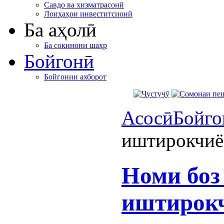
Савдо ва хизматрасонӣ
Лоиҳаҳои инвеститсионӣ
Ба аҳолӣ
Ба сокинони шаҳр
Бойгонӣ
Бойгонии ахборот
Асосӣ
Бойго
иштирокчиён
Номи боз
иштирокч