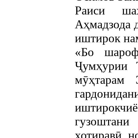
Раиси ша
Аҳмадзода 
иштирок нам
«Бо шароф
Ҷумҳурии 
мӯҳтарам 
гардонид
иштирокчиё
гузоштани
хотиравӣ, н