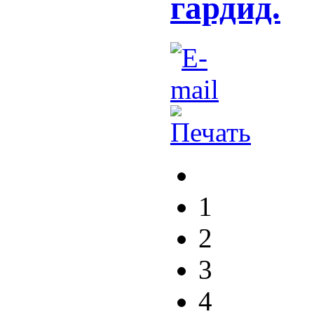
гардид.
1
2
3
4