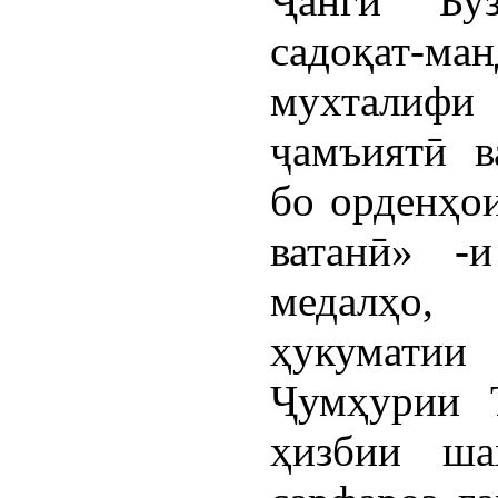
Ҷанги Буз
садоқат-
мухталифи 
ҷамъиятӣ в
бо орденҳо
ватанӣ» -
медалҳо
ҳукуматии 
Ҷумҳурии Т
ҳизбии ша