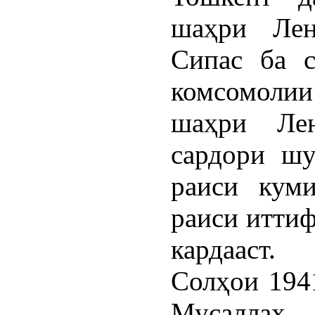
шаҳри Лен
Сипас ба с
комсомоли
шаҳри Лен
сардори шу
раиси куми
раиси иттиф
кардааст.
Солҳои 194
Мусаллаҳ