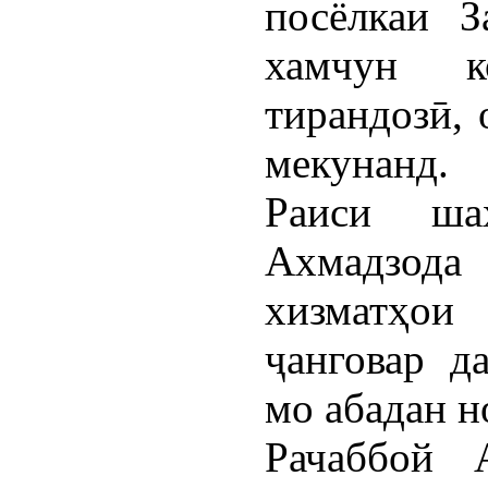
посёлкаи З
хамчун к
тирандозӣ, 
мекунанд.
Раиси ша
Ахмадзод
хизматҳои
ҷанговар д
мо абадан н
Рачаббой 