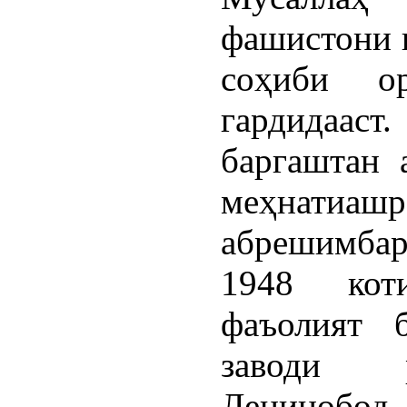
фашистони 
соҳиби о
гардидаа
баргаштан 
меҳнати
абрешимбар
1948 кот
фаъолият 
заводи р
Ленинобод 