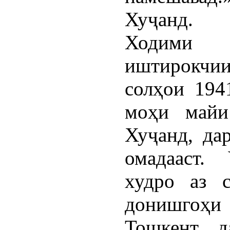
Хуҷанд.
Ходими 
иштирокчии
солҳои 194
моҳи майи
Хуҷанд, да
омадааст.
худро аз 
донишгоҳи
Тошкент д