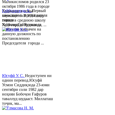
Маликисломов родился 23
октября 1986 года в городе
Гайбуллозода Х.
Первый
Худжанде в семье
заместитель председателя
служащего. В 1994 году
города
пошел в среднюю школу
ХуджандГайбуллозода
№18 города Худжанда, ...
Хайрулло назначен на
данную должность по
постановлению
Председателя города ...
Юсуфӣ У. C.
Недоступен ни
однин перевод.Юсуфӣ
Усмон Сиддиқзода 23-юми
сентябри соли 1982 дар
ноҳияи Бобоҷон Ғафуров
таваллуд шудааст. Миллаташ
тоҷик, ма...