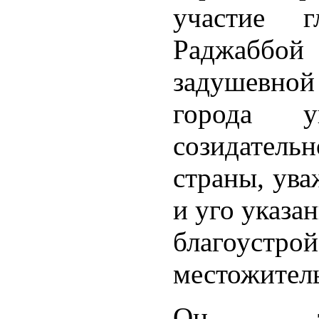
участие г
Раджаббо
задушевной
города 
созидатель
страны, ув
и уго указа
благоустро
местожитель
Он та