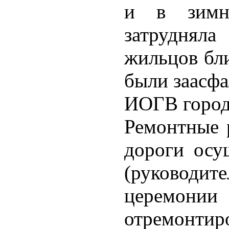
и в зимн
затруднял
жильцов бл
были заасфа
ИОГВ город
Ремонтные 
дороги осу
(руководит
церемонии
отремонти