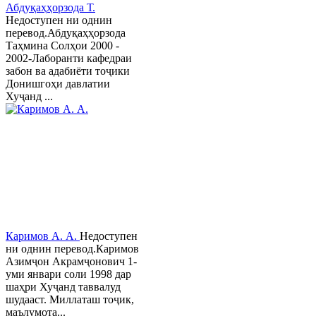
Абдуқаҳҳорзода Т.
Недоступен ни однин
перевод.Абдуқаҳҳорзода
Таҳмина Солҳои 2000 -
2002-Лаборанти кафедраи
забон ва адабиёти тоҷики
Донишгоҳи давлатии
Хуҷанд ...
Каримов А. А.
Недоступен
ни однин перевод.Каримов
Азимҷон Акрамҷонович 1-
уми январи соли 1998 дар
шаҳри Хуҷанд таввалуд
шудааст. Миллаташ тоҷик,
маълумота...