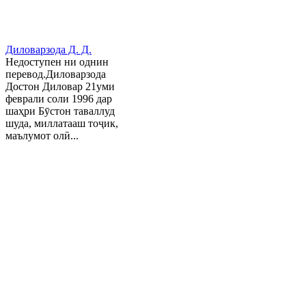
Диловарзода Д. Д.
Недоступен ни однин
перевод.Диловарзода
Достон Диловар 21уми
феврали соли 1996 дар
шаҳри Бӯстон таваллуд
шуда, миллатааш тоҷик,
маълумот олӣ...