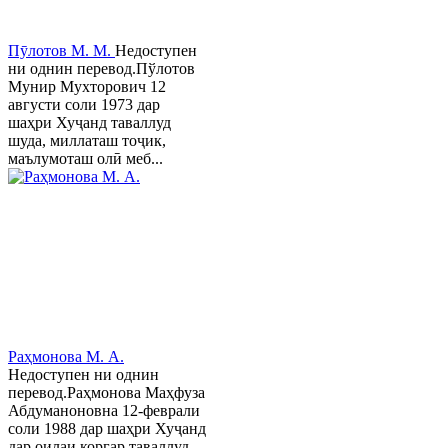
Пӯлотов М. М.
Недоступен
ни однин перевод.Пўлотов
Мунир Мухторович 12
августи соли 1973 дар
шаҳри Хуҷанд таваллуд
шуда, миллаташ тоҷик,
маълумоташ олӣ меб...
Раҳмонова М. А.
Недоступен ни однин
перевод.Раҳмонова Маҳфуза
Абдуманоновна 12-феврали
соли 1988 дар шаҳри Хуҷанд
дар оилаи коргар таваллуд