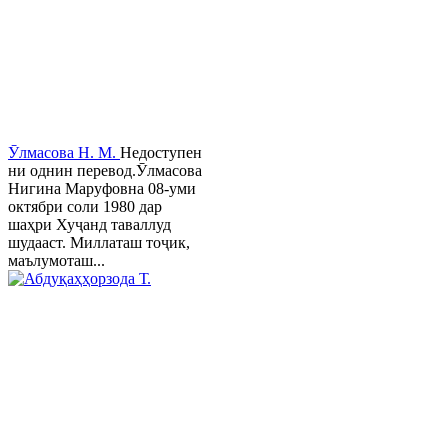
Ӯлмасова Н. М.
Недоступен
ни однин перевод.Ӯлмасова
Нигина Маруфовна 08-уми
октябри соли 1980 дар
шаҳри Хуҷанд таваллуд
шудааст. Миллаташ тоҷик,
маълумоташ...