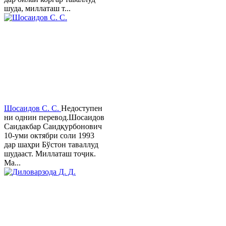
шуда, миллаташ т...
Шосаидов С. С.
Недоступен
ни однин перевод.Шосаидов
Саидакбар Саидқурбонович
10-уми октябри соли 1993
дар шаҳри Бўстон таваллуд
шудааст. Миллаташ тоҷик.
Ма...