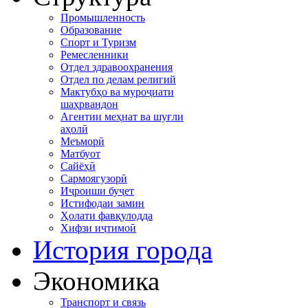
Промышленность
Образование
Спорт и Туризм
Ремесленники
Отдел здравоохранения
Отдел по делам религий
Мактубҳо ва муроҷиати
шаҳрвандон
Агентии меҳнат ва шуғли
аҳолӣ
Меъморӣ
Матбуот
Сайёҳӣ
Сармоягузорӣ
Иҷроиши буҷет
Истифодаи замин
Ҳолати фавқулодда
Хифзи иҷтимоӣ
История города
Экономика
Транспорт и связь