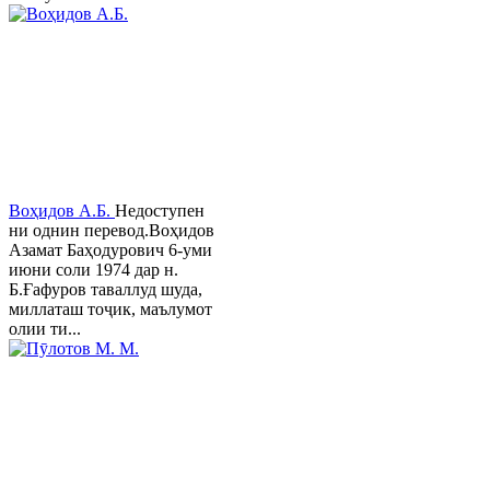
Воҳидов А.Б.
Недоступен
ни однин перевод.Воҳидов
Азамат Баҳодурович 6-уми
июни соли 1974 дар н.
Б.Ғафуров таваллуд шуда,
миллаташ тоҷик, маълумот
олии ти...