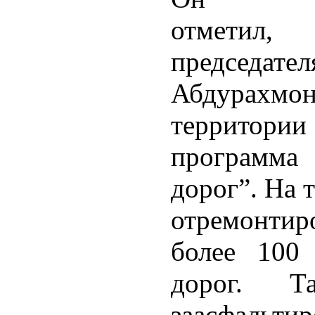
отметил,
председате
Абдурахмона
территори
программа
дорог”. На 
отремонтир
более 100
дорог. Т
заасфаль