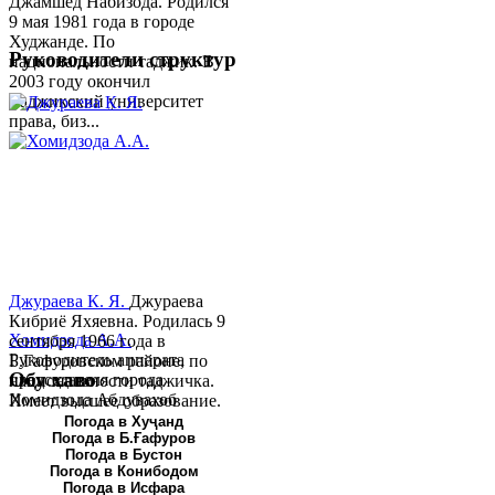
Джамшед Набизода. Родился
9 мая 1981 года в городе
Худжанде. По
Руководители структур
национальности таджик. В
2003 году окончил
Таджикский университет
права, биз...
Джураева К. Я.
Джураева
Кибриё Яхяевна. Родилась 9
Хомидзода А.А.
сентября 1966 года в
Руководитель аппарата
Б.Гафуровском районе, по
Обу хаво
председателя города
национальности таджичка.
Хомидзода Абдувахоб
Имеет высшее образование.
Абдумаджид родился 8
В 1997 ...
Погода в Хуҷанд
Погода в Б.Ғафуров
июня 1978 года в городе
Погода в Бустон
Худжанде. По
Погода в Конибодом
национальности...
Погода в Исфара