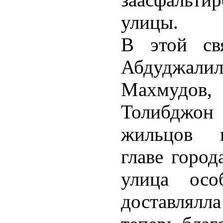
улицы.
В этой св
Абдуджали
Махмудов,
Толибджон
жильцов в
главе город
улица осо
доставлялл