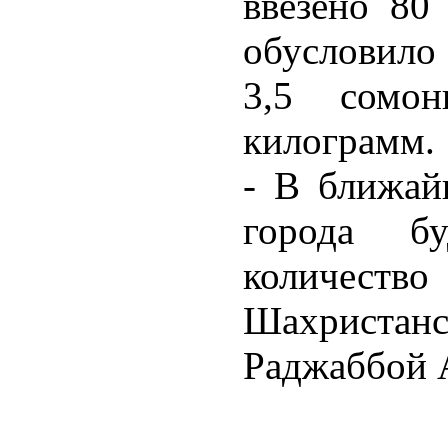
ввезено 80 
обусловило
3,5 сомо
килограмм.
- В ближай
города бу
количеств
Шахриста
Раджаббой 