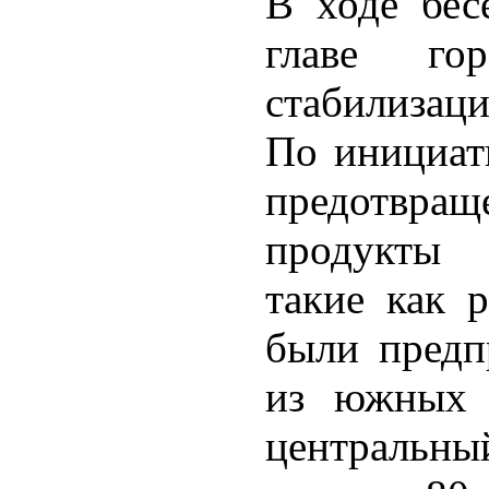
В ходе бес
главе г
стабилизац
По инициат
предотвр
продукты 
такие как 
были предп
из южных 
центральн