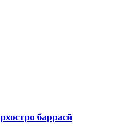
рхостро баррасӣ