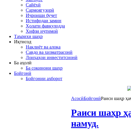
Сайёҳӣ
Сармоягузорӣ
Иҷроиши буҷет
Истифодаи замин
Ҳолати фавқулодда
Хифзи иҷтимоӣ
Таърихи шаҳр
Иқтисод
Нақлиёт ва алоқа
Савдо ва хизматрасонӣ
Лоиҳаҳои инвеститсионӣ
Ба аҳолӣ
Ба сокинони шаҳр
Бойгонӣ
Бойгонии ахборот
Асосӣ
Бойгонӣ
Раиси шаҳр ҳа
Раиси шаҳр ҳ
намуд.