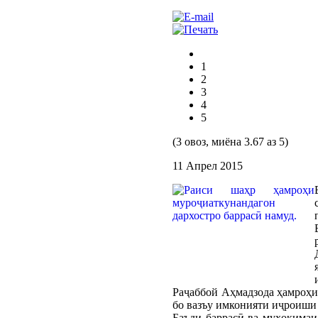
1
2
3
4
5
(3 овоз, миёна 3.67 аз 5)
11 Апрел 2015
Раҷаббой Аҳмадзода ҳамроҳи
бо вазъу имконияти иҷроиши
Баъди баррасӣ ва муҳокимаи