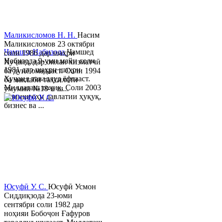
Маликисломов Н. Н.
Насим
Маликисломов 23 октябри
Ҷамшед Набизода
Ҷамшед
соли 1986 дар шаҳри
Набизода 9-уми майи соли
Хуҷанд, дар оилаи хизматчӣ
1981 дар шаҳри шаҳри
ба дунё омадааст. Соли 1994
Хуҷанд таваллуд ёфтааст.
ба мактаби таҳсилоти
Миллаташ тоҷик. Соли 2003
умумии №18-и ш...
Донишгоҳи давлатии ҳуқуқ,
бизнес ва ...
Юсуфӣ У. C.
Юсуфӣ Усмон
Сиддиқзода 23-юми
сентябри соли 1982 дар
ноҳияи Бобоҷон Ғафуров