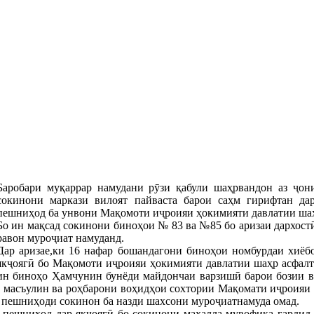
Баробари муқаррар намудани рӯзи қабули шаҳрвандон аз ҷо
сокинони маркази вилоят пайваста барои саҳм гирифтан да
пешниҳод ба унвони Мақомоти иҷроияи ҳокимияти давлатии ша
Бо ин мақсад сокинони биноҳои № 83 ва №85 бо аризаи дархост
равон муроҷиат намуданд.
Дар аризае,ки 16 нафар бошандагони биноҳои номбурдаи хиёб
якҷоягӣ бо Мақомоти иҷроияи ҳокимияти давлатии шаҳр асфалт
ин биноҳо Ҳамчунин бунёди майдончаи варзишӣ барои бозии ва
 масъулин ва роҳбарони воҳидҳои сохтории Мақомати иҷроияи 
 пешниҳоди сокинон ба назди шахсони муроҷиатнамуда омад.
 пешниҳод дар якҷоягӣ бо сокинони маҳалла мувофиқа гардид