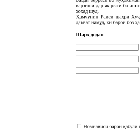
варзишӣ дар якҷоягӣ бо ишт
хоҳад шуд.
Ҳамчунин Раиси шаҳри Хуҷа
даъват намуд, ки барои боз ҳ
Шарҳ додан
Номнависӣ барои қабули 