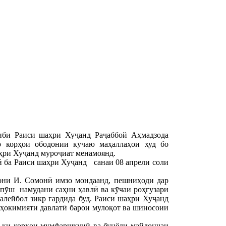
ниби Раиси шаҳри Хуҷанд Раҷаббой Аҳмадзода
р корҳои ободонии кӯчаю маҳаллаҳои худ бо
ҳри Хуҷанд муроҷиат менамоянд.
ӣ ба Раиси шаҳри Хуҷанд санаи 08 апрели соли
они И. Сомонӣ имзо мондаанд, пешниҳоди дар
пӯш намудани саҳни ҳавлӣ ва кӯчаи роҳгузари
лейбол зикр гардида буд. Раиси шаҳри Хуҷанд
ҳокимияти давлатӣ барои мулоқот ва шиносоии
, ки корҳои мумфаршкунӣ ва бунёди майдончаи