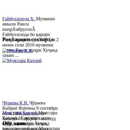
Ғайбуллозода Х.
Муовини
аввали Раиси
шаҳрХайруллоÂ
Ғайбуллозода бо қарори
Роҳбарони сохторҳо
Раиси шаҳр таҳти №281 аз 2
июни соли 2016 муовини
якуми Раиси шаҳри Хуҷанд
таъин ...
Ҷӯраева К.Я.
Ҷӯраева
Кибриё Яҳёевна 9 сентябри
Муяссара Қаҳорӣ
Муяссара
соли 1966 дар ноҳияи
Қаҳорӣ 15 октябри соли
Бобоҷон Ғафуров таваллуд
Обу хаво
1979 дар шаҳри Хуҷанд
шуда, миллаташ тоҷик,
таваллуд шудааст. Миллаташ
маълумот олӣ мебошад.