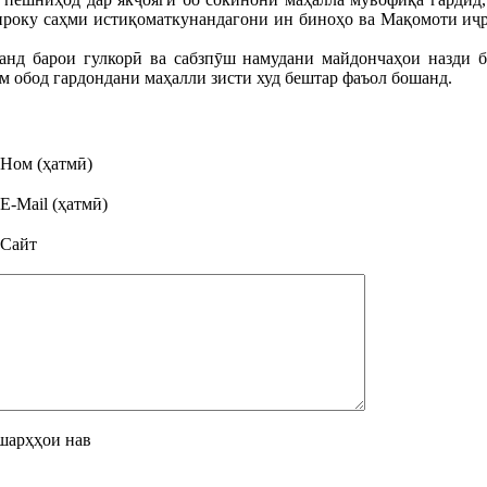
ироку саҳми истиқоматкунандагони ин биноҳо ва Мақомоти иҷ
нд барои гулкорӣ ва сабзпӯш намудани майдончаҳои назди б
ам обод гардондани маҳалли зисти худ бештар фаъол бошанд.
Ном (ҳатмӣ)
E-Mail (ҳатмӣ)
Сайт
шарҳҳои нав