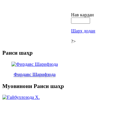
Нав кардан
Шарҳ додан
?>
Раиси шаҳр
Фирдавс Шарифзода
Муовинони Раиси шаҳр