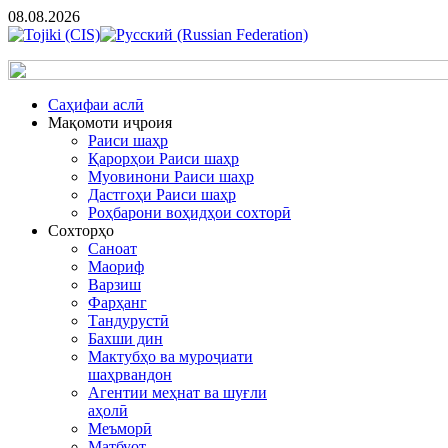
08.08.2026
Cаҳифаи аслӣ
Мақомоти иҷроия
Раиси шаҳр
Қарорҳои Раиси шаҳр
Муовинони Раиси шаҳр
Дастгоҳи Раиси шаҳр
Роҳбарони воҳидҳои сохторӣ
Сохторҳо
Саноат
Маориф
Варзиш
Фарҳанг
Тандурустӣ
Бахши дин
Мактубҳо ва муроҷиати
шаҳрвандон
Агентии меҳнат ва шуғли
аҳолӣ
Меъморӣ
Матбуот