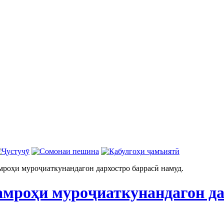
мроҳи муроҷиаткунандагон дархостро баррасӣ намуд.
амроҳи муроҷиаткунандагон да