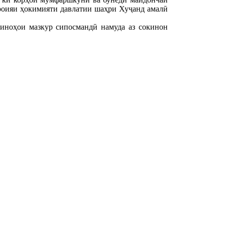
роияи ҳокимияти давлатии шаҳри Хуҷанд амалӣ
иноҳои мазкур сипосмандӣ намуда аз сокинон