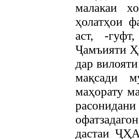
малакаи хо
ҳолатҳои ф
аст, -гуфт
Ҷамъияти Ҳ
дар вилояти
мақсади м
маҳорату ма
расонидан
офатзадаго
дастаи ҶҲА