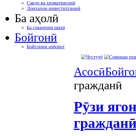
Савдо ва хизматрасонӣ
Лоиҳаҳои инвеститсионӣ
Ба аҳолӣ
Ба сокинони шаҳр
Бойгонӣ
Бойгонии ахборот
Асосӣ
Бойго
гражданӣ
Рӯзи яго
граждан