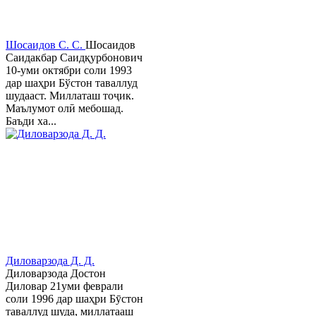
Шосаидов С. С.
Шосаидов
Саидакбар Саидқурбонович
10-уми октябри соли 1993
дар шаҳри Бўстон таваллуд
шудааст. Миллаташ тоҷик.
Маълумот олӣ мебошад.
Баъди ха...
Диловарзода Д. Д.
Диловарзода Достон
Диловар 21уми феврали
соли 1996 дар шаҳри Бӯстон
таваллуд шуда, миллатааш