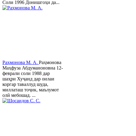
Соли 1996 Донишгоҳи да...
Раҳмонова М. А.
Раҳмонова
Маҳфуза Абдуманоновна 12-
феврали соли 1988 дар
шаҳри Хуҷанд дар оилаи
коргар таваллуд шуда,
миллаташ тоҷик, маълумот
олӣ мебошад. ...