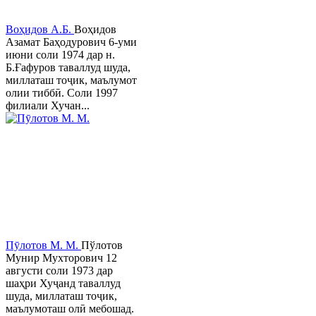
Воҳидов А.Б.
Воҳидов
Азамат Баҳодурович 6-уми
июни соли 1974 дар н.
Б.Ғафуров таваллуд шуда,
миллаташ тоҷик, маълумот
олии тиббӣ. Соли 1997
филиали Хучан...
Пӯлотов М. М.
Пўлотов
Мунир Мухторович 12
августи соли 1973 дар
шаҳри Хуҷанд таваллуд
шуда, миллаташ тоҷик,
маълумоташ олӣ мебошад.