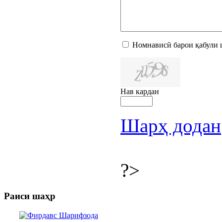
Номнависӣ барои қабули 
Нав кардан
Шарҳ додан
?>
Раиси шаҳр