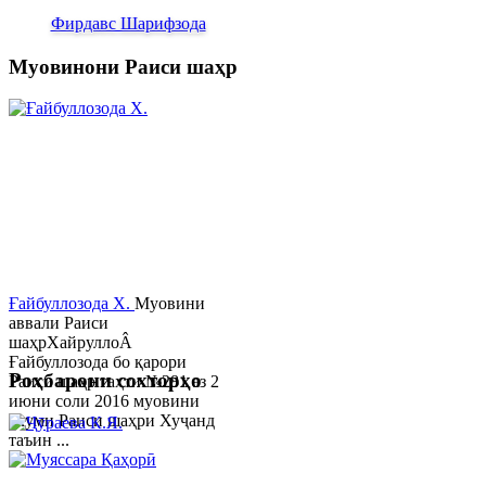
Фирдавс Шарифзода
Муовинони Раиси шаҳр
Ғайбуллозода Х.
Муовини
аввали Раиси
шаҳрХайруллоÂ
Ғайбуллозода бо қарори
Роҳбарони сохторҳо
Раиси шаҳр таҳти №281 аз 2
июни соли 2016 муовини
якуми Раиси шаҳри Хуҷанд
таъин ...