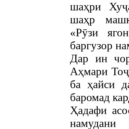
шаҳри Хуҷ
шаҳр машқ
«Рӯзи яго
баргузор на
Дар ин чо
Аҳмари Тоҷ
ба ҳайси д
баромад кар
Ҳадафи асо
намудани