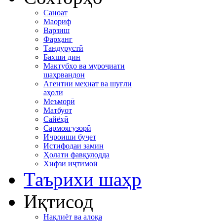
Саноат
Маориф
Варзиш
Фарҳанг
Тандурустӣ
Бахши дин
Мактубҳо ва муроҷиати
шаҳрвандон
Агентии меҳнат ва шуғли
аҳолӣ
Меъморӣ
Матбуот
Сайёҳӣ
Сармоягузорӣ
Иҷроиши буҷет
Истифодаи замин
Ҳолати фавқулодда
Хифзи иҷтимоӣ
Таърихи шаҳр
Иқтисод
Нақлиёт ва алоқа