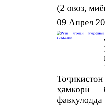
(2 овоз, миё
09 Апрел 2
Тоҷикисто
ҳамкорӣ 
фавқулодда