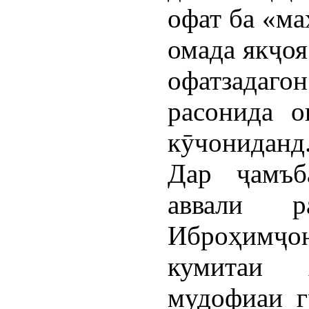
офат ба «м
омада якҷоя
офатзадаг
расонида о
кӯчониданд
Дар ҷамъб
аввали 
Иброҳимҷо
кумитаи ҳ
мудофиаи г