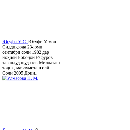
Юсуфӣ У. C.
Юсуфӣ Усмон
Сиддиқзода 23-юми
сентябри соли 1982 дар
ноҳияи Бобоҷон Ғафуров
таваллуд шудааст. Миллаташ
тоҷик, маълумоташ олӣ.
Соли 2005 Дони...