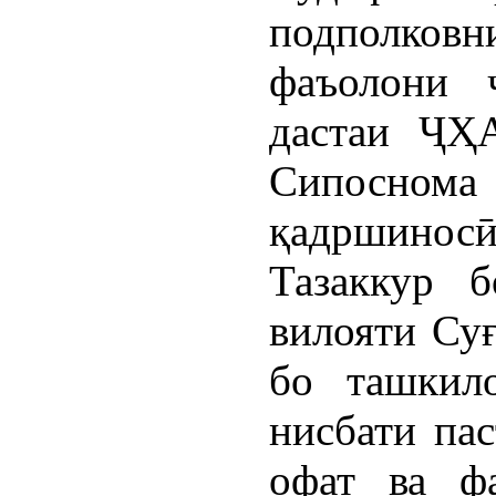
подполков
фаъолони 
дастаи ҶҲ
Сипоснома
қадршиносӣ
Тазаккур 
вилояти Су
бо ташкило
нисбати пас
офат ва фа