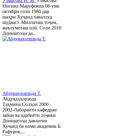
Ӯлмасова Н. М.
Ӯлмасова
Нигина Маруфовна 08-уми
октябри соли 1980 дар
шаҳри Хуҷанд таваллуд
шудааст. Миллаташ тоҷик,
маълумоташ олӣ. Соли 2010
Донишгоҳи да...
Абдуқаҳҳорзода Т.
Абдуқаҳҳорзода
Таҳмина Солҳои 2000 -
2002-Лаборанти кафедраи
забон ва адабиёти тоҷики
Донишгоҳи давлатии
Хуҷанд ба номи академик Б.
Ғафуров,...