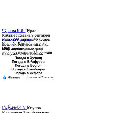
Ҷӯраева К.Я.
Ҷӯраева
Кибриё Яҳёевна 9 сентябри
Муяссара Қаҳорӣ
Муяссара
соли 1966 дар ноҳияи
Қаҳорӣ 15 октябри соли
Бобоҷон Ғафуров таваллуд
Обу хаво
1979 дар шаҳри Хуҷанд
шуда, миллаташ тоҷик,
таваллуд шудааст. Миллаташ
маълумот олӣ мебошад.
тоҷик. Маълумот олӣ. Соли
Соли 1997 Донишг...
Погода в Хуҷанд
Погода в Б.Ғафуров
2002 Донишгоҳи давлатии
Погода в Бустон
Хуҷанд ба...
Погода в Конибодом
Погода в Исфара
Робита:
Юсупов М. З.
Юсупов
Маъмурҷон Зулҳайдарович