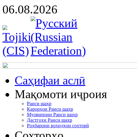
06.08.2026
Cаҳифаи аслӣ
Мақомоти иҷроия
Раиси шаҳр
Қарорҳои Раиси шаҳр
Муовинони Раиси шаҳр
Дастгоҳи Раиси шаҳр
Роҳбарони воҳидҳои сохторӣ
Сохторҳо