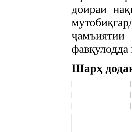
доираи на
мутобиқг
ҷамъиятии
фавқулодда 
Шарҳ дода