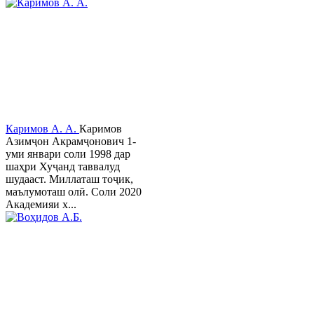
Каримов А. А.
Каримов
Азимҷон Акрамҷонович 1-
уми январи соли 1998 дар
шаҳри Хуҷанд таввалуд
шудааст. Миллаташ тоҷик,
маълумоташ олӣ. Соли 2020
Академияи х...